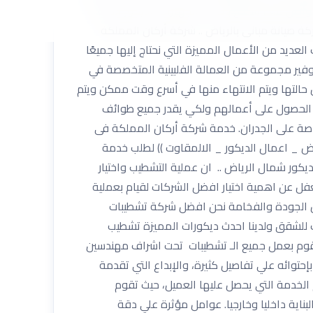
ل معنا للتمتع بأحدث التجهيزات الديكور الخاصة
ة صيانة مبانى بالرياض .. شركة أركان المملكة
 من شركات المقاولات العديد من الأعمال المميزة التي نحتاج إليها جميعًا
وفير مجموعة من العمالة الفلبينية المتخصصة في
ل حالتها ويتم الانتهاء منها في أسرع وقت ممكن ويتم
ة الحصول على أعمالهم ولكي يقدر جميع طوائف
اصة على الجدران. خدمة شركة أركان المملكة فى
ض _ اعمال الديكور _ الالمقاوت )) لطلب خدمة
ن المملكة للمقاولات العامة 0533334179 شركة تشطيب شقق وديكور شمال الرياض .. ان عملية التشطيب واختيار
غفل عن اهمية اختيار افضل الشركات لقيام بعملية
ن الجودة والفخامة نحن افضل شركة تشطيبات
للشقق ولدينا احدث ديكورات المميزة تشطيب
 نقوم بعمل جميع الـ تشطيبات تحت اشراف مهندسين
توائه علي تفاصيل كثيرة، والإبداع التي تقدمة
 الخدمة التي يحصل عليها العميل، حيث تقوم
ناية داخليا وخارجيا. عوامل مؤثرة علي دقة