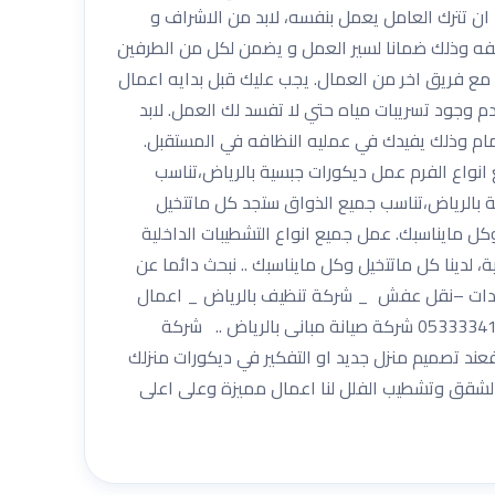
ان تترك العامل يعمل بنفسه، لابد من الاشراف و
كلفه وذلك ضمانا لسير العمل و يضمن لكل من الطرفين
مع فريق اخر من العمال. يجب عليك قبل بدايه اعمال
 وجود تسريبات مياه حتي لا تفسد لك العمل. لابد
حمام وذلك يفيدك في عمليه النظافه في المستقبل.
نواع الفرم عمل ديكورات جبسية بالرياض،تناسب
 بالرياض،تناسب جميع الذواق ستجد كل ماتتخيل
 مايناسبك. عمل جميع انواع التشطيبات الداخلية
لدينا كل ماتتخيل وكل مايناسبك .. نبحث دائما عن
لمبيدات –نقل عفش _ شركة تنظيف بالرياض _ اعمال
الديكور _المقاولات )) لطلب خدمة الشركة يرجى الاْتصال بالرقم الموحد للشركة شركة أركان المملكة للمقاولات العامة 0533334179 شركة صيانة مبانى بالرياض .. شركة
عند تصميم منزل جديد او التفكير في ديكورات منزلك
الشقق وتشطيب الفلل لنا اعمال مميزة وعلى اعلى