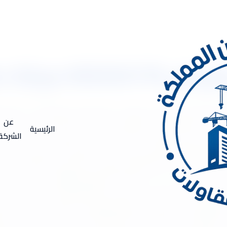
ة دهانات وبلاط
بالرياض 053333179 صيانة دهانات وبلاط شركة صيانة مبانى بالرياض .. أهلا بكم في شركة أركا
بيــة السـعودية وزيـادة الإهتمـام بالبنيـة التحتيـة والرتكيـز علـى حماي
عن
الرئيسية
ــة وخاصــة مشــاريع الميــاه والصــرف الصحــي وتصريــف الســيول ومح
الشركة
ة المتطــورة والمســتعملة في تنفيــذ مشــاريع البنيـة التحتيـة. يوجد 
افسة اعمال البناء عظم بالمواد أو شغل يد بدون مواد مصنعيه تحت إ
لاط – سيراميك – حجر – رخام ننفذ كافة انواع التشطيبات – والبناء 
دة التي تجعلك تحصل على أعمال مختلفة ومتميزة جدًا من حيث الكفاءة
قومون بجميع الاعمال باحترافية مهما بلغت شدتها، حيث يتم تنفيذ جمي
مفتاح أي في أفضل حاله له وهذا لأننا لدينا نخبة كبيرة جدًا من المتخ