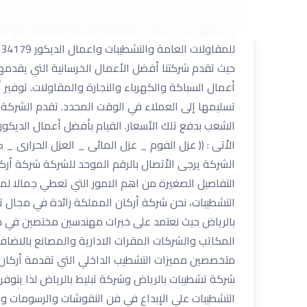
أعلى مستوى وتريد أن تكون جميع التشطيبات على أعلى
والحصول على أعمال كلاسيكية حديثة فالتعامل مع هو ال
حيث تقدم شركتنا أفضل الأعمال الخرسانية التي يقدم
أعمال السباكة والكهرباء والنجارة والمقاولات. توفير
تسليمها إلى العملاء في الوقت المحدد. تقدم الشركة
الشعب بدفع تلك الأسعار. القيام بأفضل أعمال الديك
الاْتى : (( عزل الفوم _ عزل المائى _ العزل الحرار
التفاصيل الصغيرة من اهم الامور التي تعطي جمالا لمن
التشطيبات، نحن شركة أركان المملكة رائدة في مجا
بالرياض حيث نعتمد على خبرات مهندسين مختصين في م
المكاتب والشركات المقرات الادارية والمصانع بالاضا
متخصصين مميزات التشطيب الداخلي التي تقدمة أركان ال
شركة تشطيبات بالرياض وشركة تبليط بالرياض لذا يتوف
التشطيبات علي الإبداع في فن النقوشات والرسومات وغ