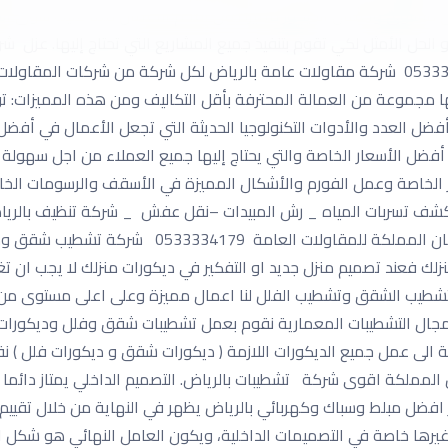
 مستوى وأعمال الديكور مميزة من أفخم الأعمال فما عليك سوى التواص
حل الأمثل لكي تقوم بتنفيذ جميع المشاريع التي تحتاج إليها. عزل شرك
للمقاولات العامة والتشطيبات واعمال الديكور 0533334179 شركة مقاولات عامة بالرياض لكل شركة
ها مجموعة من العمالة المحترفة بأقل التكاليف ومن هذه المميزات: ت
 أفضل العدد والأدوات التكنولوجيا الحديثة التي تجعل الأعمال في أفض
 أفضل الأسعار الخاصة والتي يحتاج إليها جميع العملاء من اجل سهول
ور الخاصة وعمل الفورم والأشكال المميزة في الأسقف والرسومات الخ
ى _ كشف تسربات المياه _ رش المبيدات –نقل عفش _ شركة تنظيف بالريا
الشركة يرجى الاْتصال بالرقم الموحد للشركة شركة أركا
زلك فعند تصميم منزل جديد او التفكير في ديكورات منزلك لا يجب ان ت
ل تشطيب الشقق وتشطيب الفلل لنا اعمال مميزة وعلى اعلى مستوى م
جال التشطيبات المعمارية نقوم بعمل تشطيبات شقق وفلل وديكورات 
فة الى عمل جميع الديكورات اللازمة ( ديكورات شقق و ديكورات فلل )
مملكة اقوى شركة تشطيبات بالرياض. التصميم الداخلي يمتاز دائما بإح
ر افضل مبلط وسباك وكهربائي بالرياض يظهر في النهاية من خلال تقييم
يرها خاصة في التصميمات الداخلية، ويكون العامل النهائي هو شكل الب