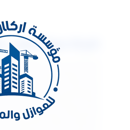
شركة صيانة مبانى بالرياض 053333179 صيان
شركة صيانة مبانى 
الإنشــاءات في الوطــن العربــي وخاصــة المملكــة العر
عربيــة تســتطيع أن تقــوم بتنفيــذ المشــاريع الضخم
الأجنبيــة وخاصــة في مجــالات التكنولوجيــا الحديثــ
العمل والدقة والانجاز هدفنا رضاء العميل وأسعار من
استرتحات تنفذ جميع المباني كافه تشطيب – تلياس – ب
تعتبر شركة مقاولات عامة بالرياض هي الشركة المساع
أكبر مجموعة من المهندسين والفنين المحترفين الذين ي
من الأعمال الأخرى فمن خلال يمنك استلام عملك على ال