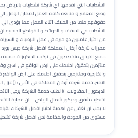
التشطيبات التي تقدمها اي شركة تشطيبات بالرياض يجب
وضع المعايير و متابعه كافه العمل لضمان الوصل الي 
حقوقهم منعا من الخلاف اثناء العمل مما يؤدي الي ت
التشطيب في السقف و الحوائط و القواطع الجبسيه ان ت
من اختيار عامليين ذو خبره في عمل الارضيات و السير
مميزات شركة أركان المملكة افضل شركة جبس بورد با
جميع الذواق متخصصون فى تركيب الديكورات جبسية بال
ملتزمين بتحقيق احلامك على ارض الواقع فى اسرع وقت 
والخارجية وملتزمين بتحقيق احلامك على ارض الواقع فى
التميز. خدمة شركة أركان المملكة فى الاْتى : (( عز
تشطيب شقق وديكور شمال الرياض .. ان عملية التشطيب 
لا يجب ان تغفل عن اهمية اختيار افضل الشركات لقيا
مستوى من الجودة والفخامة نحن افضل شركة تشطيبات