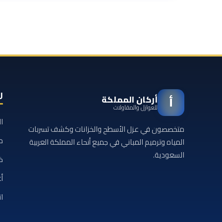
ر
أركان المملكة
أ
للعوازل والمقاولات
ا
متخصصون في عزل الأسطح والخزانات وكشف تسربات
م
المياه وترميم المباني في جميع أنحاء المملكة العربية
السعودية.
خ
أع
ا