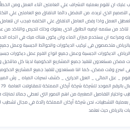
 عليك ان تقوم بعمليه الاشراف علي العاملين اثناء العمل ومن الخطأ 
التصميم الذي تريده. من الافضل دائما الاتفاق مع العاملين علي الت
عطيل العمل واذا رفض العامل الاتفاق علي التكلفه فيجب ان تتعامل 
تاكد من سلامه ارضيه الطابق الذي يعلوك وذلك للحرص والتاكد من عدم
اميك ومراعه ان يستخدم ميزان الماء وان يكون هناك ميك في اتجاه ال
لرياض متخصصون فى تركيب الديكورات والحوائط الجبسية وعمل جميع ا
رياض. الديكورات الجبسية وعمل جميع انواع الفرم عمل ديكورات جبسية
ممكن مستعدون لتنفيذ جميع المشاريع الحكومية لدينا كل ماتتخيل وكل
 اسرع وقت ممكن، كما اننا مستعدون لتنفيذ جميع المشاريع الحكومية، 
ل الفوم _ عزل المائى _ العزل الحرارى _ كشف تسربات المياه _ رش ا
واختيار التفاصيل الصغيرة من اهم الامور التي تعطي جمالا لمنزلك ف
م بعملية التشطيبات، نحن شركة أركان المملكة رائدة في مجال تشطيب 
 بالرياض حيث نعتمد