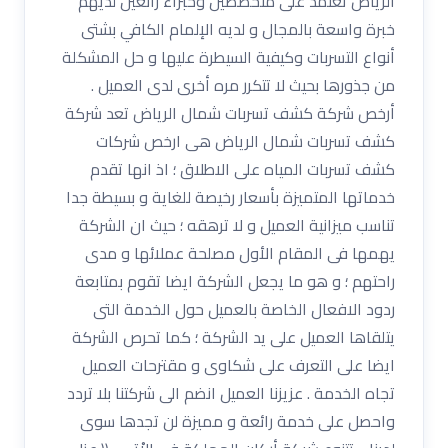
الرياض تعتمد على متخصصين وخبراء رائعين لديهم
خبرة واسعة بالمجال و لديه الإلمام الكافي بشتى
أنواع التسربات وكيفية السيطرة عليها و حل المشكلة
من جذورها بحيث لا تتكرر مره أخرى لدى العميل .
أرخص شركة كشف تسربات شمال الرياض تعد شركة
كشف تسربات شمال الرياض هى ارخص شركات
كشف تسربات المياه على الاطلاق ؛ اذ انها تقدم
خدماتها المتميزة بأسعار رخيصة للغاية و بسيطة جدا
تناسب ميزانية العميل و لا ترهقه ؛ حيث ان الشركة
يهمها فى المقام الأول مصلحة عملائها و مدى
راحتهم ؛ و هو ما يجعل الشركة ايضا تقوم بمتابعة
ردود الافعال الخاصة بالعميل حول الخدمة التى
يتلقاها العميل على يد الشركة ؛ كما تحرص الشركة
ايضا على التعرف على شكاوى و مقترحات العميل
تجاه الخدمة . عزيزنا العميل انضم الى شركتنا بلا تردد
واحصل على خدمة رائعة و مميزة لن تجدها سوى