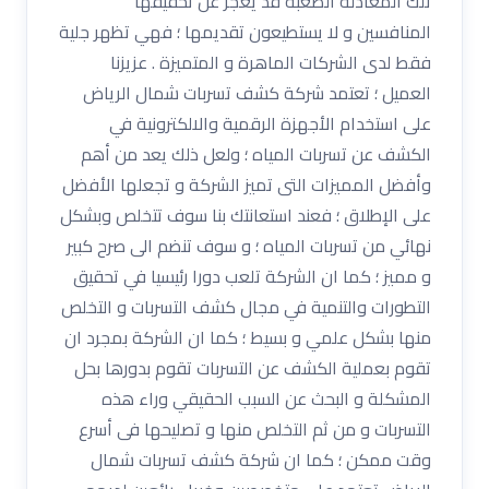
تلك المعادلة الصعبة قد يعجز عن تحقيقها
المنافسين و لا يستطيعون تقديمها ؛ فهي تظهر جلية
فقط لدى الشركات الماهرة و المتميزة . عزيزنا
العميل ؛ تعتمد شركة كشف تسربات شمال الرياض
على استخدام الأجهزة الرقمية والالكترونية في
الكشف عن تسربات المياه ؛ ولعل ذلك يعد من أهم
وأفضل المميزات التى تميز الشركة و تجعلها الأفضل
على الإطلاق ؛ فعند استعانتك بنا سوف تتخلص وبشكل
نهائي من تسربات المياه ؛ و سوف تنضم الى صرح كبير
و مميز ؛ كما ان الشركة تلعب دورا رئيسيا في تحقيق
التطورات والتنمية في مجال كشف التسربات و التخلص
منها بشكل علمي و بسيط ؛ كما ان الشركة بمجرد ان
تقوم بعملية الكشف عن التسربات تقوم بدورها بحل
المشكلة و البحث عن السبب الحقيقي وراء هذه
التسربات و من ثم التخلص منها و تصليحها فى أسرع
وقت ممكن ؛ كما ان شركة كشف تسربات شمال