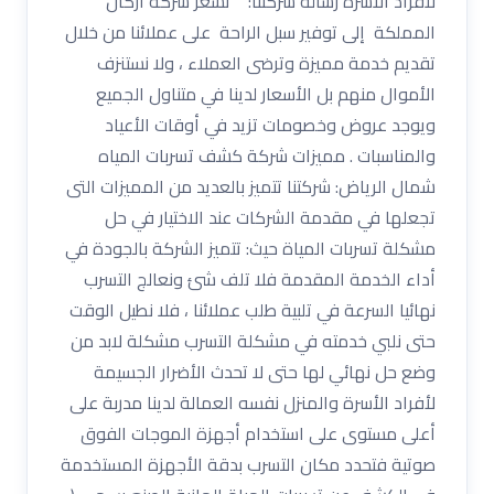
لافراد الاسرة رسالة شركتنا: تسعر شركة أركان
المملكة إلى توفير سبل الراحة على عملائنا من خلال
تقديم خدمة مميزة وترضى العملاء ، ولا نستنزف
الأموال منهم بل الأسعار لدينا في متناول الجميع
ويوجد عروض وخصومات تزيد في أوقات الأعياد
والمناسبات . مميزات شركة كشف تسربات المياه
شمال الرياض: شركتنا تتميز بالعديد من المميزات التى
تجعلها في مقدمة الشركات عند الاختيار في حل
مشكلة تسربات المياة حيث: تتميز الشركة بالجودة في
أداء الخدمة المقدمة فلا تلف شئ ونعالج التسرب
نهائيا السرعة في تلبية طلب عملائنا ، فلا نطيل الوقت
حتى نلبي خدمته في مشكلة التسرب مشكلة لابد من
وضع حل نهائي لها حتى لا تحدث الأضرار الجسيمة
لأفراد الأسرة والمنزل نفسه العمالة لدينا مدربة على
أعلى مستوى على استخدام أجهزة الموجات الفوق
صوتية فتحدد مكان التسرب بدقة الأجهزة المستخدمة