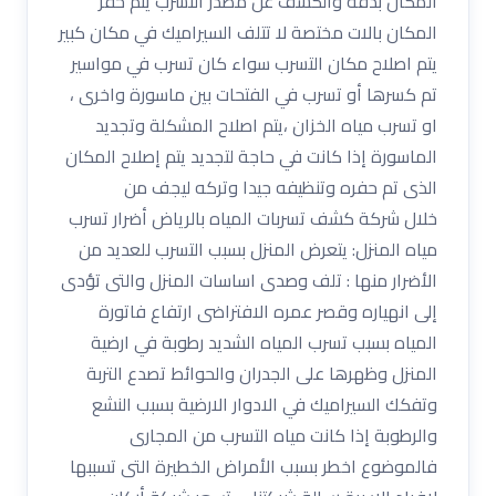
المكان بدقة والكشف عن مصدر التسرب يتم حفر
المكان بالات مختصة لا تتلف السيراميك في مكان كبير
يتم اصلاح مكان التسرب سواء كان تسرب في مواسير
تم كسرها أو تسرب في الفتحات بين ماسورة واخرى ،
او تسرب مياه الخزان ،يتم اصلاح المشكلة وتجديد
الماسورة إذا كانت في حاجة لتجديد يتم إصلاح المكان
الذى تم حفره وتنظيفه جيدا وتركه ليجف من
خلال شركة كشف تسربات المياه بالرياض أضرار تسرب
مياه المنزل: يتعرض المنزل بسبب التسرب للعديد من
الأضرار منها : تلف وصدى اساسات المنزل والتى تؤدى
إلى انهياره وقصر عمره الافتراضى ارتفاع فاتورة
المياه بسبب تسرب المياه الشديد رطوبة في ارضية
المنزل وظهرها على الجدران والحوائط تصدع التربة
وتفكك السيراميك في الادوار الارضية بسبب النشع
والرطوبة إذا كانت مياه التسرب من المجارى
فالموضوع اخطر بسبب الأمراض الخطيرة التى تسببها