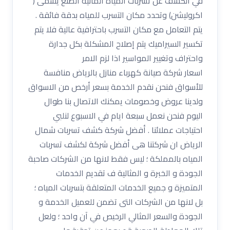
في الكشف عن تسربات المياة المانية الصنع يسمى (
اكروليشن) وتحدد مكان التسرب للمياه بدقة فائقة .
يتم التعامل مع مكان التسرب باحترافية عالية فلا يتم
تكسير السيراميك يتم إصلاح المشكلة بكل جدارة
واحتراف وتغيير المواسير اذا لزم الامر
اسعار شركة صيانة كهرباء منازل بالرياض منافسة
للأسواق فنحن نقدم الخدمة بسعر أرخص من الاسواق
ولدينا عروض وخصومات يمكنك الاتصال بنا طوال
اليوم فنحن نعمل سبعة ايام في الاسبوع لنلبي
احتياجات عملائنا . أفضل شركة كشف تسربات شمال
الرياض ان شركتنا هى أفضل شركة لكشف تسربات
المياه بالمملكة ؛ ليس فقط لانها من الشركات صاحبة
الجودة و الخبرة و المثالية ف تقديم الخدمات
المتميزة و جميع الخدمات المتعلقة بتسربات المياه ؛
بل لانها من الشركات التى تضمن للعميل الخدمة و
الجودة والسعر المثالي الرخيص في آن واحد ؛ ولعل