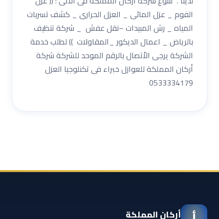
لدينا . تتنوع شركة أركان المملكة فى الاْتى : (( عزل
الفوم _ عزل المائى _ العزل الحرارى _ كشف تسربات
المياه _ رش المبيدات –نقل عفش _ شركة تنظيف
بالرياض _ اعمال الديكور _المقاولات )) لطلب خدمة
الشركة يرجى الاْتصال بالرقم الموحد للشركة شركة
أركان المملكة للعوازل خبراء فى تكنلوجيا العزل
0533334179
أركان المملكة
أ