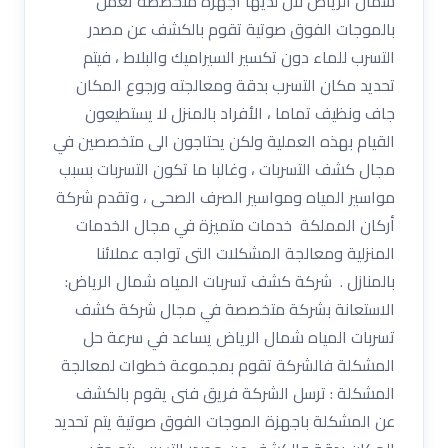
شمال الرياض لان لديها أجهزة متخصصة تعمل
بالموجات الفوق صوتية تقوم بالكشف عن مصدر
التسرب للماء دون تكسير السيراميك والبلاط ، فيتم
تحديد مكان التسرب بدقة ومعالجته ورجوع المكان
جاف ونظيف تماما ، الأفراد بالمنزل لا يستطيعون
القيام بهذه العملية ولكن يحتاجون الى متخصصين في
مجال كشف التسربات ، وغالبا ما تكون التسربات بسبب
مواسير المياه ومواسير الصرف الصحى ، وتقدم شركة
أركان المملكة خدمات متميزة في مجال الخدمات
المنزلية ومعالجة المشكلات التى تواجه عملائنا
بالمنازل . شركة كشف تسربات المياه شمال الرياض:
الاستعانة بشركة متخصصة في مجال شركة كشف
تسربات المياه شمال الرياض يساعد في سرعة حل
المشكلة فالشركة تقوم بمجموعة خطوات لمعالجة
المشكلة : ترسل الشركة فريق فنى يقوم بالكشف
عن المشكلة باجهزة الموجات الفوق صوتية يتم تحديد