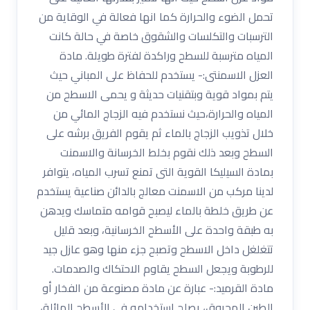
تحمل الضوء والحرارة كما انها فعالة في الوقاية من
الترسبات والتكلسات والشقوق خاصة في حالة كانت
المياه مترسبة للسطح وراكدة لفترة طويلة. مادة
العزل الاسمنتى:- يستخدم للحفاظ على المباني حيث
يتم بمواد قوية وبتقنيات حديثة و يحمى الاسطح من
المياه والحرارة،حيث نستخدم فيه الزجاج المائي من
خلال تذويب الزجاج بالماء ثم يقوم الفريق برشه على
السطح وبعد ذلك نقوم بخلط الخرسانة والاسمنت
بمادة السيليكا القوية التى تمنع تسرب المياه، يتوافر
لدينا مركب من الاسمنت معالج بالدائن صناعية يستخدم
عن طريق خلطة بالماء ليصبح قوامه متماسك ويدهن
به طبقة واحدة على الأسطح الخرسانية، وبعد قليل
تتغلغل داخل الاسطح وتصبح جزء منها وهو عازل جيد
للرطوبة ويجعل السطح يقاوم الاحتكاك والصدمات.
مادة القرميد:- عبارة عن مادة مصنوعة من الفخار أو
الطين المحروق، يصلح استخدامه في الأسطح المائلة،