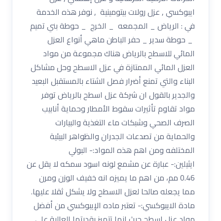
ايبوكسي , عزل رولات بيتومينية , نوفر هذه الخدمة
في : الرياض _ المجمعه _ الخرج _ حوطة بني تميم
_ حوطة سدير _ حفر الباطن ماهي أنواع العزل
المائي للاسطح بالرياض هناك مجموعة من مواد
العزل المائي الممتازة في عزل الاسطح وحل مشاكل
البناء والتي تمنع أضرار فصل الشتاء بالمستقبل البعيد
والجدير بالقول ان شركة عزل اسطح بالرياض توفر
مواد تقاوم تأثيرات سقوط الأمطار وحماية أنابيب
الصرف الصحي وشبكات ماء التغذية والبيارات
والحماية من تصدعات الجدران والظواهر البيئية
المختلفه ومن اهم هذه المواد:- البولي
ايثيلين:- عبارة عن مشمع لونه اسود سمكه لا يقل عن
0.46 مم، من اهم ما يميزه انه خفيف الوزن ومرن
مما يجعله صالحا لعزل الاسطح ولا يشكل ثقلا عليها.
مادة الايبوكسي:- تعتبر ماده الإيبوكسي من أفضل
مواد عزل اسطح حيث انها تتميز بقدرتها العالية على