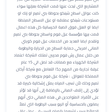
المشاريع التي تبحث عنها قمت الشركة بعزلها سواء
كنت عوازل اسطح شينكو بحوطة بني تميم او زنك او
مستودعات شينكو عملاقه او عزل الاسطح المبلطة
ايضا او العزل فوق الصبة الخرسانية كل هذه اعمال
قمت بيها مؤسسة عزل فوم واسطح بحوطة بني تميم
وتقدم ايضا العديد من الخدمات عزل فوم كويتي
الماني امريكي حماية السطح من الحرارة والرطوبة
من خلال عمال رش فوم مدربين تمتلك الشركة اعتماد
الشركة الكهرباء مع ضمانات قد تصل الي 15 عام
غرفة تجارية من المهم جدًا التعامل مع شركة أركان
المملكة للعوازل : شركة عزل فوم بحوطة بني
تميم وذلك لأن تسرب المياه يمثل إشكالية كبيرة قد
تؤدي إلى إتلاف المباني بالإضافة إلى أنها قد تؤثر
على الأفراد المتواجدين في هذه المباني حتى أنهم
يصابون بالحساسية أو الربو بسبب الرطوبة التي تملأ
الحوائط بسبب تشبعها بالمياه السبب في عمل عازل