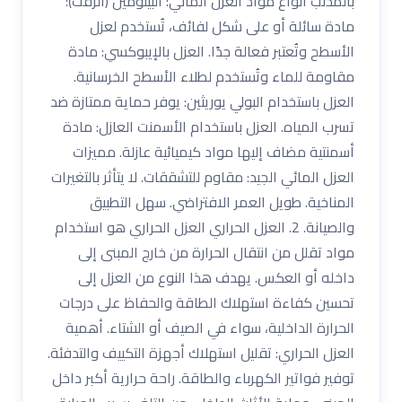
بالمذنب أنواع مواد العزل المائي: البيتومين (الزفت):
مادة سائلة أو على شكل لفائف، تُستخدم لعزل
الأسطح وتُعتبر فعالة جدًا. العزل بالإيبوكسي: مادة
مقاومة للماء وتُستخدم لطلاء الأسطح الخرسانية.
العزل باستخدام البولي يوريثين: يوفر حماية ممتازة ضد
تسرب المياه. العزل باستخدام الأسمنت العازل: مادة
أسمنتية مضاف إليها مواد كيميائية عازلة. مميزات
العزل المائي الجيد: مقاوم للتشققات. لا يتأثر بالتغيرات
المناخية. طويل العمر الافتراضي. سهل التطبيق
والصيانة. 2. العزل الحراري العزل الحراري هو استخدام
مواد تقلل من انتقال الحرارة من خارج المبنى إلى
داخله أو العكس. يهدف هذا النوع من العزل إلى
تحسين كفاءة استهلاك الطاقة والحفاظ على درجات
الحرارة الداخلية، سواء في الصيف أو الشتاء. أهمية
العزل الحراري: تقليل استهلاك أجهزة التكييف والتدفئة.
توفير فواتير الكهرباء والطاقة. راحة حرارية أكبر داخل