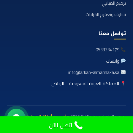
ترميم المباني
تنظيف وتعقيم الخزانات
تواصل معنا
0533334179
واتساب
info@arkan-almamlaka.sa
المملكة العربية السعودية - الرياض
جميع الحقوق محفوظة © 2026
مؤسسة أركان المملكة للعوازل
والمقاولات
اتصل الآن