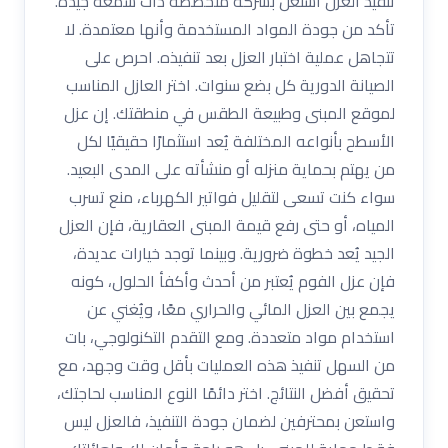
تنفيذ العزل استعن بشركة متخصصة ذات سمعة جيدة.
تأكد من جودة المواد المستخدمة وأنها معتمدة. لا
تتجاهل عملية اختبار العزل بعد تنفيذه. احرص على
الصيانة الدورية كل بضع سنوات. اختر العازل المناسب
لموقع المبنى وطبيعة الطقس في منطقتك. إن عزل
الأسطح بأنواعه المختلفة يُعد استثمارًا حقيقيًا لكل
من يهتم بحماية منزله أو منشأته على المدى البعيد.
سواء كنت تسعى لتقليل فواتير الكهرباء، منع تسرب
المياه، أو حتى رفع قيمة المبنى العقارية، فإن العزل
الجيد يُعد خطوة ضرورية. وبينما توجد خيارات عديدة،
فإن عزل الفوم يُعتبر من أحدث وأكفأ الحلول، كونه
يجمع بين العزل المائي والحراري معًا، ويُغني عن
استخدام مواد متعددة. ومع التقدم التكنولوجي، بات
من السهل تنفيذ هذه العمليات بأقل وقت وجهد، مع
تحقيق أفضل النتائج. اختر دائمًا النوع المناسب لحاجتك،
واستعن بمحترفين لضمان جودة التنفيذ، فالعزل ليس