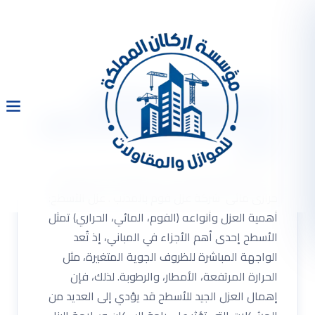
شركة عزل فوم بالمذنب
0533334179 عزل اسطح حرارى
مائى
شركة عزل فوم بالمذنب 0533334179 عزل اسطح
حرارى مائى شركة عزل فوم بالمذنب . عزل الأسطح:
أهمية العزل وأنواعه (الفوم، المائي، الحراري) تمثل
الأسطح إحدى أهم الأجزاء في المباني، إذ تُعد
الواجهة المباشرة للظروف الجوية المتغيرة، مثل
الحرارة المرتفعة، الأمطار، والرطوبة. لذلك، فإن
إهمال العزل الجيد للأسطح قد يؤدي إلى العديد من