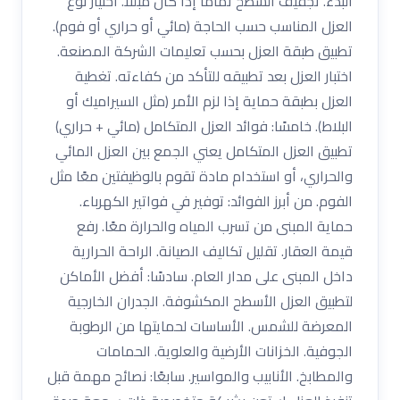
البدء. تجفيف السطح تمامًا إذا كان مبللًا. اختيار نوع
العزل المناسب حسب الحاجة (مائي أو حراري أو فوم).
تطبيق طبقة العزل بحسب تعليمات الشركة المصنعة.
اختبار العزل بعد تطبيقه للتأكد من كفاءته. تغطية
العزل بطبقة حماية إذا لزم الأمر (مثل السيراميك أو
البلاط). خامسًا: فوائد العزل المتكامل (مائي + حراري)
تطبيق العزل المتكامل يعني الجمع بين العزل المائي
والحراري، أو استخدام مادة تقوم بالوظيفتين معًا مثل
الفوم. من أبرز الفوائد: توفير في فواتير الكهرباء.
حماية المبنى من تسرب المياه والحرارة معًا. رفع
قيمة العقار. تقليل تكاليف الصيانة. الراحة الحرارية
داخل المبنى على مدار العام. سادسًا: أفضل الأماكن
لتطبيق العزل الأسطح المكشوفة. الجدران الخارجية
المعرضة للشمس. الأساسات لحمايتها من الرطوبة
الجوفية. الخزانات الأرضية والعلوية. الحمامات
والمطابخ. الأنابيب والمواسير. سابعًا: نصائح مهمة قبل