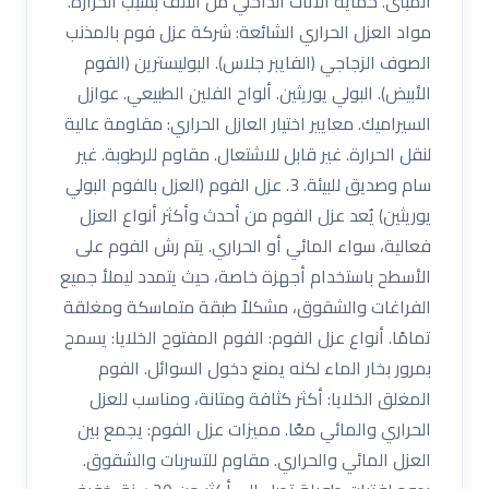
المبنى. حماية الأثاث الداخلي من التلف بسبب الحرارة.
مواد العزل الحراري الشائعة: شركة عزل فوم بالمذنب
الصوف الزجاجي (الفايبر جلاس). البوليسترين (الفوم
الأبيض). البولي يوريثين. ألواح الفلين الطبيعي. عوازل
السيراميك. معايير اختيار العازل الحراري: مقاومة عالية
لنقل الحرارة. غير قابل للاشتعال. مقاوم للرطوبة. غير
سام وصديق للبيئة. 3. عزل الفوم (العزل بالفوم البولي
يوريثين) يُعد عزل الفوم من أحدث وأكثر أنواع العزل
فعالية، سواء المائي أو الحراري. يتم رش الفوم على
الأسطح باستخدام أجهزة خاصة، حيث يتمدد ليملأ جميع
الفراغات والشقوق، مشكلاً طبقة متماسكة ومغلقة
تمامًا. أنواع عزل الفوم: الفوم المفتوح الخلايا: يسمح
بمرور بخار الماء لكنه يمنع دخول السوائل. الفوم
المغلق الخلايا: أكثر كثافة ومتانة، ومناسب للعزل
الحراري والمائي معًا. مميزات عزل الفوم: يجمع بين
العزل المائي والحراري. مقاوم للتسربات والشقوق.