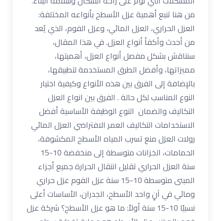
المشكلات التي تؤثر على راحة السكان وسلامة البناء.
من هنا تنبع أهمية عزل الأسطح بأنواعه المختلفة:
العزل الحراري، العزل المائي، وعزل الفوم، الذي يُعد
من أحدث وأكفأ أنواع العزل. في هذا المقال،
سنناقش بشكل مفصل أنواع العزل، أهميتها،
مميزاتها، وأفضل الطرق المستخدمة لتطبيقها،
بالإضافة إلى الفرق بين هذه الأنواع وكيفية اختيار
النوع المناسب لكل حالة . الفرق بين انواع العزل
التكاليف والضمان النوع الوظيفة الأساسية أفضل
الاستخدامات التكاليف العمر الافتراضي العزل المائي
رولات العزل منع تسرب المياه الأسطح المكشوفة،
الحمامات، الخزانات متوسطة إلى منخفضة 10-15
سنة العزل الحراري تقليل انتقال الحرارة جميع أجزاء
المبنى متوسطة 10-15 سنة عزل الفوم عزل حراري
ومائي في آنٍ واحد الأسطح، الجدران، الأساسات أعلى
نسبيًا 10-15 سنة أولاً: ما هو عزل الأسطح؟ شركة عزل