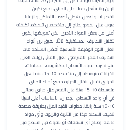
يدوم لفترات طويلة تصل إلى أكثر من 20 سنة. خفيف
الوزن ولا يُشكل حملاً على المبنى. يمنع تكون
الفطريات والعفن. يغطي أصعب الأماكن والزوايا.
عيوب عزل الفوم: يحتاج إلى متخصصين لتنفيذه. تكلفته
أعلى من بعض المواد الأخرى، لكن تعويضها يكون
بتقليل التكاليف المستقبلية. ثالثًا: الفرق بين أنواع
العزل النوع الوظيفة الأساسية أفضل الاستخدامات
التكاليف العمر الافتراضي العزل المائي رولات العزل
منع تسرب المياه الأسطح المكشوفة، الحمامات،
الخزانات متوسطة إلى منخفضة 10-15 سنة العزل
الحراري تقليل انتقال الحرارة جميع أجزاء المبنى
متوسطة 10-15 سنة عزل الفوم عزل حراري ومائي
في آنٍ واحد الأسطح، الجدران، الأساسات أعلى نسبيًا
10-15 سنة رابعًا: خطوات تنفيذ العزل بطريقة صحيحة
تنظيف السطح جيدًا من الأتربة والزيوت وأي مواد
عالقة. إصلاح أي تشققات أو تلفيات في السطح قبل