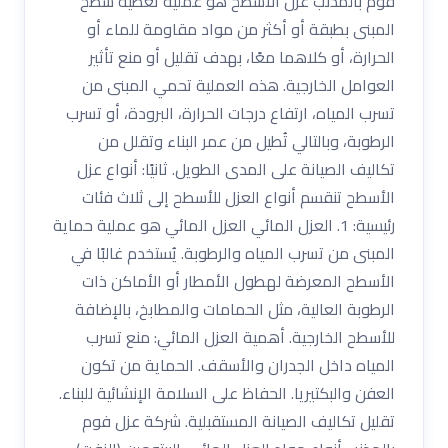
فوم بالمذنب عزل الأسطح هو عملية تغطية سطح
المبنى بطبقة أو أكثر من مواد مقاومة للماء أو
الحرارة، أو كلاهما معًا، بهدف تقليل أو منع تأثير
العوامل الخارجية. هذه العملية تحمي المبنى من
تسرب المياه، ارتفاع درجات الحرارة، البرودة، أو تسرب
الرطوبة، وبالتالي تُطيل من عمر البناء وتقلل من
تكاليف الصيانة على المدى الطويل. ثانيًا: أنواع عزل
الأسطح تنقسم أنواع العزل للأسطح إلى ثلاث فئات
رئيسية: 1. العزل المائي العزل المائي هو عملية حماية
المبنى من تسرب المياه والرطوبة. يُستخدم غالبًا في
الأسطح المعرضة لهطول الأمطار أو الأماكن ذات
الرطوبة العالية، مثل الحمامات والمطابخ، بالإضافة
للأسطح الخارجية. أهمية العزل المائي: منع تسرب
المياه داخل الجدران والأسقف. الحماية من تكون
العفن والبكتيريا. الحفاظ على السلامة الإنشائية للبناء.
تقليل تكاليف الصيانة المستقبلية. شركة عزل فوم