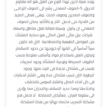
يوجد ميزة أخرى لهذا النوع من العزل هو أنه مقاوم
للحريق. 5-الصوف المعدنى يشير الى الصوف الزجاجى
والصوف الصخرى وصوف الخبث . وهى تعطى المزيد
من القدرة على تحمل النار ،و بالتأكيد يمكن للصوف
المعدني ان يكون وسيلة فعالة لعزل مناطق واسعة.
شركات عزل مائى العزل المائى هو حماية المنشآت
من العوامل الطبيعية والاصطناعية التي قد تكون
سبباً أساسياً في تلفها أو خروجها عن حدود الاستثمار.
ويكون العزل باستخدام مواد وأساليب متنوعة بحسب
الظروف المحيطة ونوعية المنشأة. وجود تسريبات
يتسبب فى مشاكل عديدة فى البيت منها وجود
الرطوبة التى تسبب مشاكل عدة وهى انتشار الحشرات
فى كل انحاء المنزل وانتشار السوس بالاخشاب
وانحناءها وصدا حديد الاسقف والجدران مما يؤدى
الى سقوط البنيان . معأركان المملكة لا تحمل هم
مشكلة التسريب نخلصك نهائيا من هذة المشكلة