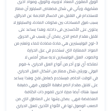
الورق المقوى المعاد تدويره، والورق، ومواد أخرى
مشابهة، ويأتي في شكل فضفاض السليلوز أن ممتاز
للاستخدام في التقليل من الخسائر الناجمة عن الحرائق.
بسبب ضيق المساحات بين مكونات المادة، والسليلوز لا
يحتوى على الأكسجين فى داخله. وهذا يساعد على
تقليل مقدار الضرر الذي يمكن أن يتسبب في الحريق.
3-لوح البوليستيرين هي مادة مضادة للماء وتعتبر من
المواد الممتازة التي تستخدم في عزل الحرارة
والصوت. العزل البوليسترين لديه سطح أملس لا
تمتلكه أي نوع آخر من أنواع العزل الحراري. 4-فوم
البولي يوريثين شكل ممتاز من اشكال العزل الحراري
في الوقت الحاضر، فيستخدم كعامل نفخ. وهذا يساعد
على تقليل مقدار الضرر لطبقة الأوزون. فهي خفيفة
نسبيا. هناك أيضا ميزة اخرى للفوم ذات الكثافة
المنخفضة فهى يمكن رشها على المناطق التي من
الصعب الوصول لها في الأنواع الأخرى للعزل الحراري