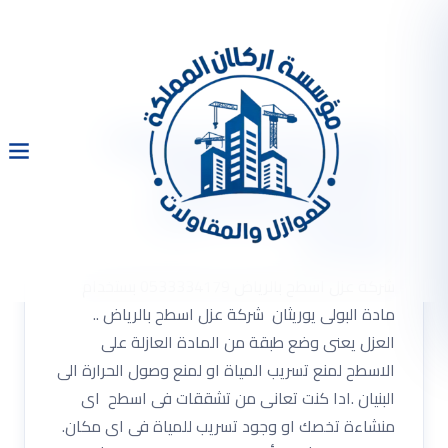
شركة عزل اسطح وخزانات
بالرياض 0533334179
بستخدام مادة البولى
يوريثان
شركة عزل اسطح بالرياض 0533334179 بستخدام
مادة البولى يوريثان شركة عزل اسطح بالرياض ..
العزل يعنى وضع طبقة من المادة العازلة على
الاسطح لمنع تسريب المياة او لمنع وصول الحرارة الى
البنيان .ادا كنت تعانى من تشققات فى اسطح اى
منشاءة تخصك او وجود تسريب للمياة فى اى مكان.