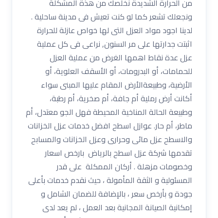
من الحرارة الشديدة نخلصك من هذة المشكلة
ونجعلك تشعر كما لو كنت تعيش فى مدينة ساحلية .
لدينا اجود مواد العزل التى لها خواص عازلة للحرارة
اثبتت جدارتها على مر السنون, نراعى فى كل عملية
عزل عدة نقاط اهمها الغرض من عملية العزل
للحمامات، أو البدرومات، أو الأسقف العلوية، أو
الأرضية، وطبيعةالأرض المقام عليها المبنى سواء
أكانت أرض رملية أم جافة، أم صخرية، أم رطبة،
وطبيعة الحالة المناخية المحيطة فهل الجو معتدل، أم
ماطر، أم حار. عوازل اسطح افضل خدمات عزل الخزانات
والاسطح عزل مائى وحرارى وعزل الخزانات والمسابح
تقدمها شركة عزل اسطح بالرياض بارخص اسعار
وخصومات مزهلة . أركان الممكلة على قدر
المسئولية و الثقة المأمولة ، حيث نقدم خدمات بأعلى
جودة و بأرخص سعر ، بالإضافة للضمان الشامل و
إمكانية الصيانة المجانية بعد العمل ، لم يعد لدى