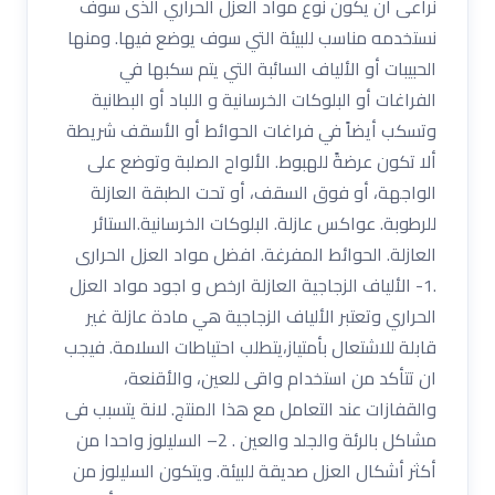
نراعى ان يكون نوع مواد العزل الحراري الذى سوف
نستخدمه مناسب للبيئة التي سوف يوضع فيها. ومنها
الحبيبات أو الألياف السائبة التي يتم سكبها في
الفراغات أو البلوكات الخرسانية و اللباد أو البطانية
وتسكب أيضاً في فراغات الحوائط أو الأسقف شريطة
ألا تكون عرضةً للهبوط. الألواح الصلبة وتوضع على
الواجهة، أو فوق السقف، أو تحت الطبقة العازلة
للرطوبة. عواكس عازلة. البلوكات الخرسانية.الستائر
العازلة. الحوائط المفرغة. افضل مواد العزل الحرارى
.1- الألياف الزجاجية العازلة ارخص و اجود مواد العزل
الحراري وتعتبر الألياف الزجاجية هي مادة عازلة غير
قابلة للاشتعال بأمتياز،يتطلب احتياطات السلامة. فيجب
ان تتأكد من استخدام واقى للعين، والأقنعة،
والقفازات عند التعامل مع هذا المنتج. لانة يتسبب فى
مشاكل بالرئة والجلد والعين . 2– السليلوز واحدا من
أكثر أشكال العزل صديقة للبيئة. ويتكون السليلوز من