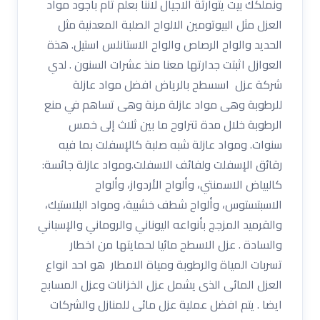
ونملكك بيت يتوارثة الاجيال لاننا بعلم تام باجود مواد
العزل مثل البيوتومين الالواح الصلبة المعدنية مثل
الحديد والواح الرصاص والواح الاستانلس استيل. هذة
العوازل اثبتت جدارتها معنا منذ عشرات السنون . لدي
شركة عزل اسسطح بالرياض افضل مواد عازلة
للرطوبة وهى مواد عازلة مرنة وهى تساهم في منع
الرطوبة خلال مدة تتراوح ما بين ثلاث إلى خمس
سنوات. ومواد عازلة شبه صلبة كالإسفلت بما فيه
رقائق الإسفلت ولفائف الاسفلت.ومواد عازلة جائسة:
كالبياض الاسمنتي، وألواح الأردواز، وألواح
الاسبتستوس، وألواح شطف خشبية، ومواد البلاستيك،
والقرميد المزجج بأنواعه اليوناني والروماني والإسباني
والسادة . عزل الاسطح مائيا لحمايتها من اخطار
تسربات المياة والرطوبة ومياة الامطار هو احد انواع
العزل المائى الذى يشمل عزل الخزانات وعزل المسابح
ايضا . يتم افضل عملية عزل مائى للمنازل والشركات