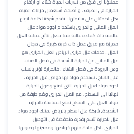
عملاؤنا اى قلق من تسربات المياة شتاء أو ارتفاع
الحرارة في الصيف ، و أصبحت أستعمال خزانات المياه
بكل اطمئنان على سلامتها . تقدم شركتنا كافة انواع
العزل المائى والحرارى باستخدام اجود مواد عزل
عالمية ذات كفاءة عالية مما يجعل نتائج عملية العزل
مميزة مع فريق عمل ذات خبرة كبيرة فى مجال
العزل . خدمات عزل حرارى الرياض العزل الحرارى هو
عزل المبانى عن الحرارة الشديدة فى فصل الصيف
وعن البرودة فى فصل الشتاء . فالحرارة تؤثر بالسلب
على الانتاج . نستخدم مواد لها خواص عزل الحرارة .
اجود مواد لعزل الحرارة التى تمنع وصول الحرارة
نهائيا الى الاسطح . مع العزل الحرارى وضع طبقة من
مواد العزل على السطح تمنع احساسك بالحرارة
الشديدة, شركة عزل اسطح بالرياض نمتلك اجود مواد
عزل للحرارة تتسم بقدرة منخفضة فى التوصيل
الحرارى . لكل مادة منهم خواصها ومميزتها وعيوبها