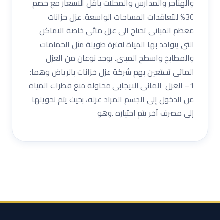
والهناجر والمدارس والمحلات باقل الاسعار مع خصم
30% للتعاقدات المساحات الواسعة. عزل خزانات
معظم المبانى تحتاج الى عزل مائى خاصة الاماكن
التى يتواجد بها المياة لفترة طويلة مثل الحمامات
والمطابخ واسطح المبنى. يوجد نوعان من العزل
المائى تستعين بهم شركة عزل خزانات بالرياض وهما:
1– العزل المائى الايجابى محاولة منع قطرات المياه
من الدخول إلى الجسم المراد عزله، بحيث يتم تحويلها
إلى مصرف آخر يتم اختياره .وهو