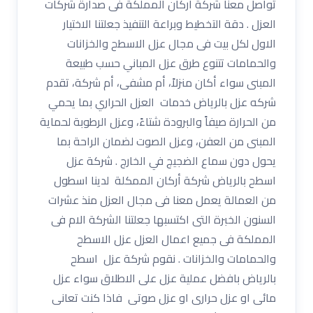
تواصل معنا شركة أركان المملكة فى صدارة شركات
العزل . دقة التخطيط وبراعة التنفيذ جعلتنا الاختيار
الاول لكل بيت فى مجال عزل الاسطح والخزانات
والحمامات تتنوع طرق عزل المباني حسب طبيعة
المبنى سواء أكان منزلاً، أم مشفى، أم شركة، تقدم
شركه عزل بالرياض خدمات العزل الحراري بما يحمي
من الحرارة صيفاً والبرودة شتاءً، وعزل الرطوبة لحماية
المبنى من العفن، وعزل الصوت لضمان الراحة بما
يحول دون سماع الضجيج في الخارج . شركة عزل
اسطح بالرياض شركة أركان الممكلة لدينا اسطول
من العمالة يعمل معنا فى مجال العزل منذ عشرات
السنون الخبرة التى اكتسبها جعلتنا الشركة الام فى
المملكة فى جميع اعمال العزل عزل الاسطح
والحمامات والخزانات . نقوم شركة عزل اسطح
بالرياض بافضل عملية عزل على الاطلاق سواء عزل
مائى او عزل حرارى او عزل صوتى فاذا كنت تعانى