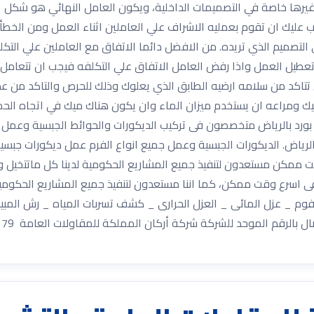
يرها خاصة في التصميمات الداخلية، ويكون العامل النهائي هو شكل الب
 عليك ان تقوم بعمليه الاشراف علي العاملين اثناء العمل ومن الخطأ 
التصميم الذي تريده. من الافضل دائما الاتفاق مع العاملين علي الت
عطيل العمل واذا رفض العامل الاتفاق علي التكلفه فيجب ان تتعامل 
تاكد من سلامه ارضيه الطابق الذي يعلوك وذلك للحرص والتاكد من عدم
اميك ومراعه ان يستخدم ميزان الماء وان يكون هناك ميك في اتجاه ال
د بالرياض متخصصون فى تركيب الديكورات والحوائط الجبسية وعمل جم
رياض. الديكورات الجبسية وعمل جميع انواع الفرم عمل ديكورات جبسية
ممكن مستعدون لتنفيذ جميع المشاريع الحكومية لدينا كل ماتتخيل وكل
 اسرع وقت ممكن، كما اننا مستعدون لتنفيذ جميع المشاريع الحكومية، 
ل الفوم _ عزل المائى _ العزل الحرارى _ كشف تسربات المياه _ رش ا
الرقم الموحد للشركة شركة أركان المملكة للمقاولات العامة 0533334179