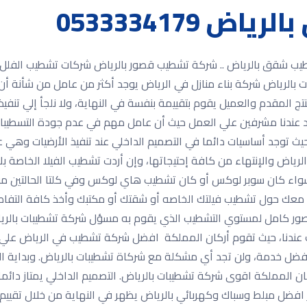
0533334179
قق بالرياض 0533334179 شركة تشطيب شقق بالرياض .. شركة تشطيب قصور بالرياض شرك
الرياض شركة بناء منازل في الرياض يوجد أكثر من عامل من شأنة أن 
المقدم والعميل يقوم بتقييمة بنفسة في النهاية، ولا نلجأ إلي تنفي
د عندنا مشرفين علي العمل حيث أن عامل مهم في عدم جودة التسطيبات 
، حيث توجد أساسيات دائما في التصميم الداخلي عند تنفيذ الأرضيات و
ياض والإنتهاء من كافة إحتيجاتها، وإن أردت تشطيب الفيلا الخاصة 
 سواء كان سوبر لوكس أو كان تشطيب هاي لوكس وفي كلتا الحالتين مو
معك حول تشطيب فيلتك الخاصه أو شقتك أو مكتبك وأخذ كافة التفاص
 تصور كامل لمستوي التشطيب الذي يقوم به مسؤل شركة تشطيبات بالر
بك عندنا، حيث تقوم أركان المملكة افضل شركة تشطيب في الرياض علي
ل خدمة، ولن تجد أي مشكلة مع شركاة تشطيبات بالرياض. وبداية ال
 المملكة اقوى شركة تشطيبات بالرياض. التصميم الداخلي يمتاز دائما ب
ر افضل مبلط وسباك وكهربائي بالرياض يظهر في النهاية من خلال تقييم