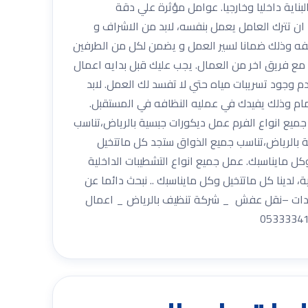
ناية داخليا وخارجيا. عوامل مؤثرة علي دقة
ان تترك العامل يعمل بنفسه، لابد من الاشراف و
كلفه وذلك ضمانا لسير العمل و يضمن لكل من الطرفين
مع فريق اخر من العمال. يجب عليك قبل بدايه اعمال
 وجود تسريبات مياه حتي لا تفسد لك العمل. لابد
حمام وذلك يفيدك في عمليه النظافه في المستقبل.
يع انواع الفرم عمل ديكورات جبسية بالرياض،تناسب
 بالرياض،تناسب جميع الذواق ستجد كل ماتتخيل
 مايناسبك. عمل جميع انواع التشطيبات الداخلية
لدينا كل ماتتخيل وكل مايناسبك .. نبحث دائما عن
لمبيدات –نقل عفش _ شركة تنظيف بالرياض _ اعمال