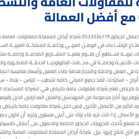
 للمقاولات العامة والتشط
شركة أركان المملكة للمقاولات العامة والتشطيبات واعمال الديكور 3334179
ـاع الإنشــاءات في الوطــن العربــي وخاصــة المملكــة العربيــة السـعود
ت عربيــة تســتطيع أن تقــوم بتنفيــذ المشــاريع الضخمــة وخاصــة مش
الأجنبيــة وخاصــة في مجــالات التكنولوجيــا الحديثــة المتطــورة والمس
 في العمل والدقة والانجاز هدفنا رضاء العميل وأسعار منافسة اعمال
ج – استرتحات تنفذ جميع المباني كافه تشطيب – تلياس – بلاط – سيرا
بالرياض تعتبر شركة مقاولات عامة بالرياض هي الشركة المساعدة ال
توفر بها أكبر مجموعة من المهندسين والفنين المحترفين الذين يقومو
غيره الكثير من الأعمال الأخرى فمن خلال شركة مقاولات عامة بالرياض
ميع الأعمال. إذا كنت تريد بناء بيتك على أعلى مستوى وتريد أن تكون ج
للتمتع بأحدث التجهيزات الديكور الخاصة والحصول على أعمال كلاسيك