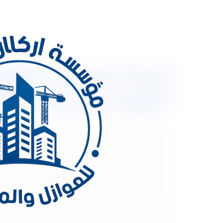
المهندسون والعمالة
الصغيرة من اهم الامور التي تعطي جمالا لمنزلك فعند 
نحن شركة أركان المملكة رائدة في مجال تشطيب الش
نعتمد على خبرات مهندسين مختصين في مجال التشطيب
المقرات الادارية والمصانع بالاضافة الى عمل جميع 
شقق ووحدات سكنية تشطيب فلل تشطيب قصور على أعلى
بالرياض. التصميم الداخلي يمتاز دائما بإحتوائه علي ت