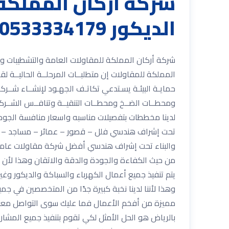
شركة أركان المملكة
الديكور 0533334179 مع أفضل العمالة
المملكة للمقاولات إن متطلبــات المرحلــة الحاليــة لقطـ
حمايـة البيئـة يسـتدعي تكاتـف الجهـود لإنشــاء شــركا
ومحطــات الضــخ ومحطــات التنقيــة وتنافــس الشــركات 
لدينا مخططات بتفصيلات مناسبه واسعار منافسة الجودة
تحت إشراف هندسي فلل – قصور – عمائر – مساجد – أبرا
والبناء تحت إشراف هندسي أفضل شركة مقاولات عامة 
من حيث الكفاءة والجودة والدقة والاتقان وهذا لأن ي
يتم تنفيذ جميع أعمال الكهرباء والسباكة والديكور و
وهذا لأننا لدينا نخبة كبيرة جدًا من المتخصصين في ج
مميزة من أفخم الأعمال فما عليك سوى التواصل معنا 