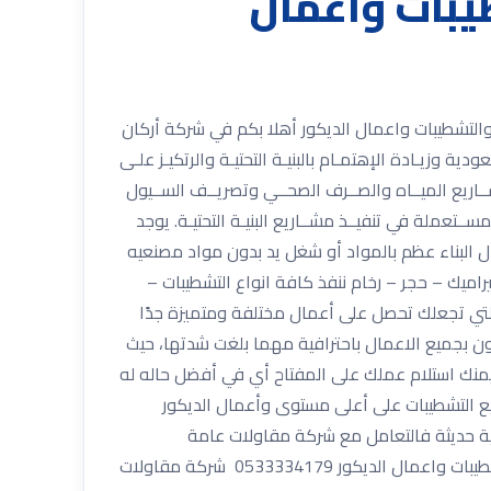
يبات واعمال
053 شركة أركان المملكة للمقاولات العامة والتشطيبات واعمال الديكور أهلا بكم في شركة أركان
ية وزيـادة الإهتمـام بالبنيـة التحتيـة والرتكيـز علـى
ــاريع الميــاه والصــرف الصحــي وتصريــف الســيول
ــتعملة في تنفيــذ مشــاريع البنيـة التحتيـة. يوجد
 البناء عظم بالمواد أو شغل يد بدون مواد مصنعيه
ميك – حجر – رخام ننفذ كافة انواع التشطيبات –
تي تجعلك تحصل على أعمال مختلفة ومتميزة جدًا
ن بجميع الاعمال باحترافية مهما بلغت شدتها، حيث
 يمنك استلام عملك على المفتاح أي في أفضل حاله له
ميع التشطيبات على أعلى مستوى وأعمال الديكور
ية حديثة فالتعامل مع شركة مقاولات عامة
بالرياض هو الحل الأمثل لكي تقوم بتنفيذ جميع المشاريع التي تحتاج إليها. عزل شركة أركان المملكة للمقاولات العامة والتشطيبات واعمال الديكور 0533334179 شركة مقاولات