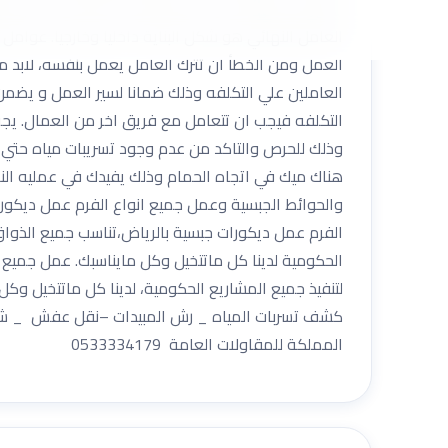
يظهر في النهاية من خلال تقييم الخدمة التي يحصل عل
العامل النهائي هو شكل البناية داخليا وخارجيا. عوام
العمل ومن الخطأ ان تترك العامل يعمل بنفسه، لابد م
العاملين علي التكلفه وذلك ضمانا لسير العمل و يضم
التكلفه فيجب ان تتعامل مع فريق اخر من العمال. يجب
وذلك للحرص والتاكد من عدم وجود تسريبات مياه حتي لا
هناك ميك في اتجاه الحمام وذلك يفيدك في عمليه ال
والحوائط الجبسية وعمل جميع انواع الفرم عمل ديكورا
الفرم عمل ديكورات جبسية بالرياض،تناسب جميع الذو
الحكومية لدينا كل ماتتخيل وكل مايناسبك. عمل جميع 
لتنفيذ جميع المشاريع الحكومية، لدينا كل ماتتخيل وكل 
كشف تسربات المياه _ رش المبيدات –نقل عفش _ شركة 
المملكة للمقاولات العامة 0533334179