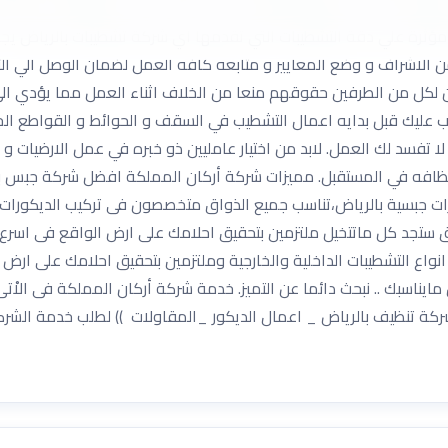
يها العميل، حيث تقوم التشطيبات علي الإبداع في فن النقوشات والرس
ل مؤثرة علي دقة التشطيبات التي تقدمها اي شركة تشطيبات بالرياض يجب
ن الاشراف و وضع المعايير و متابعه كافه العمل لضمان الوصل الي الت
ن لكل من الطرفين حقوقهم منعا من الخلاف اثناء العمل مما يؤدي ال
 عليك قبل بدايه اعمال التشطيب في السقف و الحوائط و القواطع الج
 تفسد لك العمل. لابد من اختيار عامليين ذو خبره في عمل الارضيات و
نظافه في المستقبل. مميزات شركة أركان المملكة افضل شركة جبس ب
ت جبسية بالرياض،تناسب جميع الذواق متخصصون فى تركيب الديكورات ج
اق ستجد كل ماتتخيل ملتزمين بتحقيق احلامك على ارض الواقع فى اسر
انواع التشطيبات الداخلية والخارجية وملتزمين بتحقيق احلامك على ا
مايناسبك .. نبحث دائما عن التميز. خدمة شركة أركان المملكة فى الاْتى
تنظيف بالرياض _ اعمال الديكور _المقاولات )) لطلب خدمة الشركة 