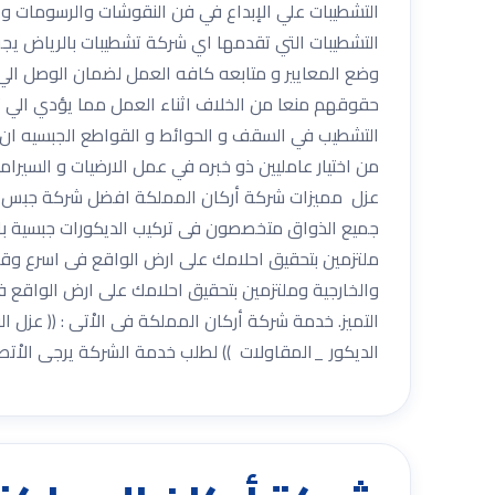
التشطيبات علي الإبداع في فن النقوشات والرسومات وغ
التشطيبات التي تقدمها اي شركة تشطيبات بالرياض يجب
وضع المعايير و متابعه كافه العمل لضمان الوصل الي 
حقوقهم منعا من الخلاف اثناء العمل مما يؤدي الي ت
التشطيب في السقف و الحوائط و القواطع الجبسيه ان ت
من اختيار عامليين ذو خبره في عمل الارضيات و السير
عزل مميزات شركة أركان المملكة افضل شركة جبس بور
جميع الذواق متخصصون فى تركيب الديكورات جبسية بال
ملتزمين بتحقيق احلامك على ارض الواقع فى اسرع وقت 
والخارجية وملتزمين بتحقيق احلامك على ارض الواقع فى
التميز. خدمة شركة أركان المملكة فى الاْتى : (( عز
الديكور _المقاولات )) لطلب خدمة الشركة يرجى الاْتصال ب