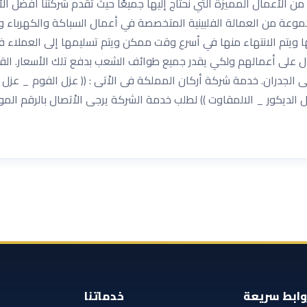
ن الأعمال المميزة التي نحتاج إليها جميعًا حيث تقدم شركتنا أفضل ا
موعة من العمالة الفلبينية المتخصصة في أعمال السباكة والكهرباء وا
ها ويتم الانتهاء منها في أسرع وقت ممكن ويتم تسليمها إلى العملاء 
ل على أعمالهم ولكي يقدر جميع طوائف الشعب بدفع تلك الأسعار. الق
لجدران. خدمة شركة أركان المملكة فى الاْتى : (( عزل الفوم _ عزل 
لديكور _ الالمقاوت )) لطلب خدمة الشركة يرجى الاْتصال بالرقم الم
وابط سريعة
خدماتنا