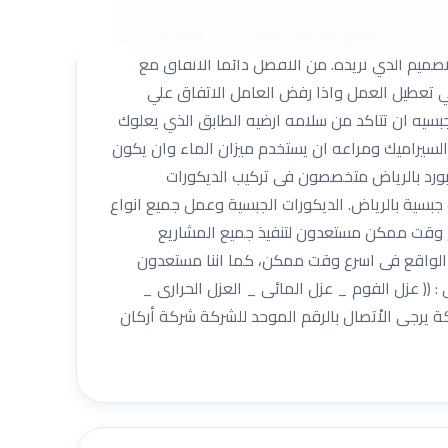
ومات وغيرها خاصة في التصميمات الداخلية، ويكون
 عليك ان تقوم بعمليه الاشراف علي العاملين اثناء
صميم الذي تريده. من الافضل دائما الاتفاق مع
ي تعطيل العمل واذا رفض العامل الاتفاق علي
بسيه ان تتاكد من سلامه ارضيه الطابق الذي يعلوك
 السيراميك ومراعه ان يستخدم ميزان الماء وان يكون
ورد بالرياض متخصصون فى تركيب الديكورات
بسية بالرياض. الديكورات الجبسية وعمل جميع انواع
ع وقت ممكن مستعدون لتنفيذ جميع المشاريع
رض الواقع فى اسرع وقت ممكن، كما اننا مستعدون
 : (( عزل الفوم _ عزل المائى _ العزل الحرارى _
يرجى الاْتصال بالرقم الموحد للشركة شركة أركان