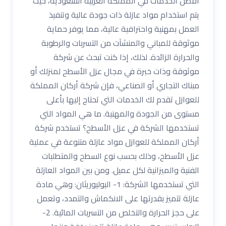
أفضل الخدمات في المملكة العربية السعودية، حيث
يتم استخدام مواد عازلة ذات جودة عالية وتنفيذ
العمل بمهنية واحترافية عالية، مما يوفر حماية
موثوقة للمباني والمنشآت من التسربات والرطوبة
والحرارة الزائدة. لذلك، إذا كنت تبحث عن شركة
موثوقة وذات خبرة في مجال عزل الأسطح لمنزلك أو
مبناك التجاري أو الصناعي، فإن شركة أركان المملكة
للعوازل تقدم لك الخدمات التي تحتاج إليها بأعلى
مستوى من الجودة والمهنية. ما هي المواد التي
تستخدمها الشركة في عزل الأسطح؟ تستخدم شركة
أركان المملكة للعوازل مواد عازلة متنوعة في عملية
عزل الأسطح، وذلك بحسب نوع السطح والمتطلبات
الفنية والميزانية لكل عميل. ومن بين المواد العازلة
التي تستخدمها الشركة: 1- البوليوريثان: وهي مادة
عازلة تتميز بقدرتها على الانكماش والتمدد، وتعمل
على حجز الحرارة والتخلص من التسربات المائية. 2-