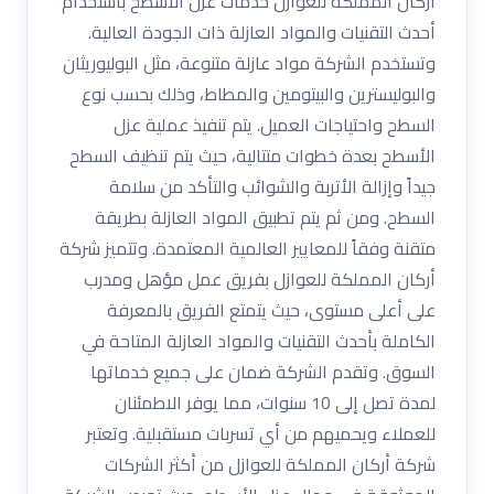
أركان المملكة للعوازل خدمات عزل الأسطح باستخدام
أحدث التقنيات والمواد العازلة ذات الجودة العالية.
وتستخدم الشركة مواد عازلة متنوعة، مثل البوليوريثان
والبوليسترين والبيتومين والمطاط، وذلك بحسب نوع
السطح واحتياجات العميل. يتم تنفيذ عملية عزل
الأسطح بعدة خطوات متتالية، حيث يتم تنظيف السطح
جيداً وإزالة الأتربة والشوائب والتأكد من سلامة
السطح. ومن ثم يتم تطبيق المواد العازلة بطريقة
متقنة وفقاً للمعايير العالمية المعتمدة. وتتميز شركة
أركان المملكة للعوازل بفريق عمل مؤهل ومدرب
على أعلى مستوى، حيث يتمتع الفريق بالمعرفة
الكاملة بأحدث التقنيات والمواد العازلة المتاحة في
السوق. وتقدم الشركة ضمان على جميع خدماتها
لمدة تصل إلى 10 سنوات، مما يوفر الاطمئنان
للعملاء ويحميهم من أي تسربات مستقبلية. وتعتبر
شركة أركان المملكة للعوازل من أكثر الشركات