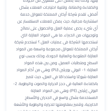
بينها، وذلك بما يضمن أعلى مستوى من الجودة
والكفاءة والمتانة. ولتلبية احتياجات العملاء بشكل
أفضل، تقدم شركة أركان المملكة للعوازل خدمة
استشارية مجانية، حيث يمكن للعملاء الاستفسار عن
أي شيء يخص عملية العزل والحصول على نصائح
وتوجيهات من الخبراء. ما هي المواد العازلة التي
تستخدمها الشركة فى عمليات العزل ؟ تستخدم شركة
أركان المملكة للعوازل مجموعة واسعة من المواد
العازلة المتنوعة والعالية الجودة، وذلك بحسب نوع
السطح ومتطلبات العميل. ومن بين هذه المواد
العازلة: 1- البولي يوريثين (PU): وهي من أكثر المواد
العازلة شيوعًا واستخدامًا في العزل، حيث تتميز
بالكفاءة العالية في حجز الحرارة والصوت والرطوبة. 2-
البولي إيثيلين (PE): وهي من المواد العازلة
المستخدمة بشكل واسع في الجدران والأسطح
الخارجية، وتتميز بمقاومتها للحرارة والرطوبة والأشعة