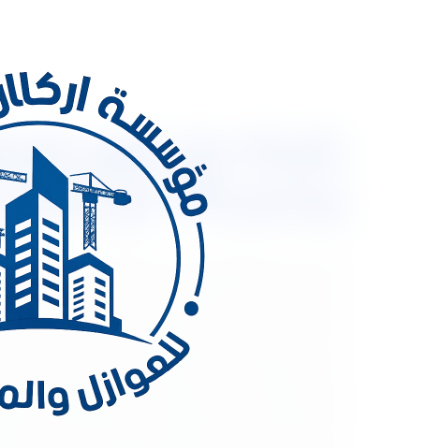
وخصم 30% نع ضمان شامل
الحرارة في معظم شهور السنة وتصل درجات الحرارة إلى
الحارة القضاء على تلك المشكلة في المباني بالعزل ل
الذي يسقط فيه الأمطار والثلوج بغرازة والتي تؤثر 
بالرياض وضواحيها. فكرة العزل كان فكرة قدية للإنسان
ولكن سنتعرف على أفضلها ثنائي العزل وهو(مادة الفو
المعدنية والخزانات العلوية بالاسطح والخزانات الأرضي