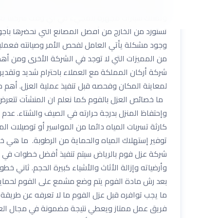
فوم شمال الرياض تمتاز الشركة بتواجد العديد من الف
وتمتلك سيارات مجهزة للمجيء في أي وقت شركتنا تعد
تستورد من الخارج من أفضل المصانع التي تحضرها بأج
وجود مشكلة يأتي العامل لفحص الأمر وصيانته فعملية 
من المميزات التي لا توجد في الشركة الأخرى ومن أهم
شركة أركان المملكة مع العملاء باحترام شديد وتقدير ج
لمعاينة المكان وفحصه قبل تنفيذ عملية العزل. أهم م
ما خصائص العزل بالفوم كما نعلم ان المنشآت تتعرض إل
وإحتفاظ المنزل بدرجة حرارته في الصيف والشتاء. عدم
كارثة تسربات المياه دائما من المواسير أو توصيلات ال
توفير إستهلاك المياه والحماية من الرطوبة. ما هي 
شركة عزل فوم بالرياض سيتم تنفيذ أفضل خطوات في ترك
بعد رش مادة الفوم يتم وضع مشمع على الفوم لحمايته 
ما يجب توافره قبل عزل الفوم ما لا تعرفه عن طريقة 
فريق عمل ممتاز ويعطي نتيجة مضمونة في مجال العزل