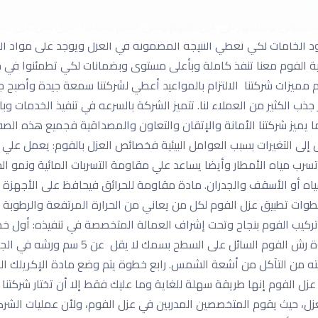
روع في كل أنحاء الرياض لتأتي وقت إتصالك بها في أسرع وقت، فهي تم
 الأولى والأشهر في عزل الفوم وهي تقدم خدمات أخرى مثل عزل الاس
ود الخامات لكي تعطي النتيجة المضمونة في العزل ويوجد على مواد ا
الفوم معنا تنفذ كاملة وبأعلى مستوى وبضمانات لكي تطمئنوا في حالة
 مميزات شركتنا الالتزام بالمواعيد أعطي لشركتنا سمعة جيدة وأصبح 
ذب الكثير من العملاء لنا. تتميز الشركة بالسرعه في تنفيذ الخدمات وب
ا يميز شركتنا الأمانة والإتقان والتعاون والمصداقية فجميع هذه الص
ى التغيرات بسبب العوامل البيئية فخصائص العزل بالفوم: يعمل علي حما
 تسرب مياه الأمطار وأيضا يساعد علي مقاومة التسربات المائية ونمو 
مياه أو الأسقف والجدران. مادة مقاومة للحرائق فيحافظ على الأجهزة ال
خطوات تطبيق عزل الفوم لكل من يعاني من الحرارة المرتفعة والرطوبة
يب الفوم بنجاح وتحت إشراف العمالة المتخصصة في تنفيذه: أول خطوة 
وأرضياته وإزالة الأثاث والأشياء كبيرة الح
من التآكل من أشعة الشمس. رابع خطوة يتم وضع مادة الإكريلك التي ت
عزل الفوم إنها طريقة سهلة للغاية وما عليك فقط إلا أن تختار شركتن
، حيث يقوم المتخصصين المدربين في عزل الفوم، ولأن عمليات الشرك