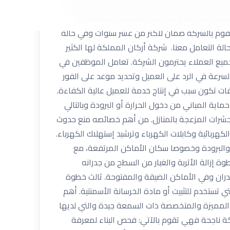
تلك أدوات وماكينات العزل والتشكيل لمواد الفوم،
طح وعزل الخزانات وعزل المسابح مادة الفوم
لفوم بالشركة ضمان لأكثر من عشر سنوات وفي حالة
 التعامل معنا. شركة أركان المملكة ‏لها الكثير
جميع العملاء يحترمون الشركة. تعامل الموظفين في
السرعة في الرد ‏على العميل وتحديد موعد على الفور
فات تكون سبب في إنتاج خدمة للعميل عالية الكفاءة.
ية المباني من دخول الحرارة أو البرودة وبالتالي
الحشرات المزعجة بالمنازل. من أهم خصائصه منع حدوث
كهربائية وكابلات الكهرباء وترشيد إستهلاك الكهرباء.
 والبرودة وخصوصا سكان الأماكن المرتفعة، مع
إزالة الأتربة والغبار من السطح من جدرانه
جم. ثاني خطوة رش الفوم السائل على السطح بسمك لا يقل عن 5 سم ورشه في الجدران وفي الأماكن الضيقة والمفتوحة. ثالث خطوة
ستخدم للتثبيت أو مادة الخرسانة الأسمنتية. أهم
ا المميزة والمتخصصة ذات السمعة جيدة والتي لديها
ة ناجحة فهي تقوم بالآتي: فحص البناء لمعرفة