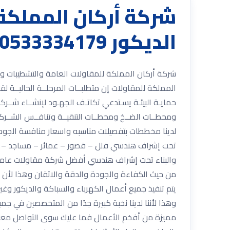
شركة أركان المملكة
الديكور 0533334179 مع أفضل العمالة
المملكة للمقاولات إن متطلبــات المرحلــة الحاليــة لقطـ
حمايـة البيئـة يسـتدعي تكاتـف الجهـود لإنشــاء شــركا
ومحطــات الضــخ ومحطــات التنقيــة وتنافــس الشــركات 
لدينا مخططات بتفصيلات مناسبه واسعار منافسة الجودة
تحت إشراف هندسي فلل – قصور – عمائر – مساجد – أبرا
والبناء تحت إشراف هندسي أفضل شركة مقاولات عامة 
من حيث الكفاءة والجودة والدقة والاتقان وهذا لأن ي
يتم تنفيذ جميع أعمال الكهرباء والسباكة والديكور و
وهذا لأننا لدينا نخبة كبيرة جدًا من المتخصصين في ج
مميزة من أفخم الأعمال فما عليك سوى التواصل معنا 