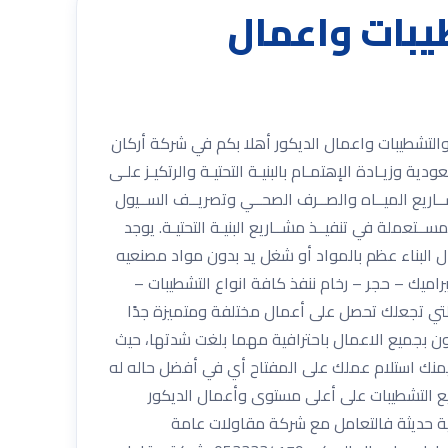
يبات واعمال
053 شركة أركان المملكة للمقاولات العامة والتشطيبات واعمال الديكور أهلا بكم في شركة أركان
ية وزيـادة الإهتمـام بالبنيـة التحتيـة والرتكيـز علـى
ــاريع الميــاه والصــرف الصحــي وتصريــف الســيول
ــتعملة في تنفيــذ مشــاريع البنيـة التحتيـة. يوجد
 البناء عظم بالمواد أو شغل يد بدون مواد مصنعيه
ميك – حجر – رخام ننفذ كافة انواع التشطيبات –
تي تجعلك تحصل على أعمال مختلفة ومتميزة جدًا
ن بجميع الاعمال باحترافية مهما بلغت شدتها، حيث
 يمنك استلام عملك على المفتاح أي في أفضل حاله له
ميع التشطيبات على أعلى مستوى وأعمال الديكور
ية حديثة فالتعامل مع شركة مقاولات عامة