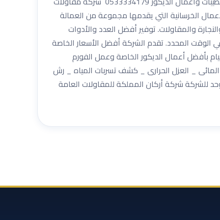
بالرياض هو الحل الأمثل لكي تقوم بتنفيذ جميع المشاريع التي تحتاج إليها. عزل شركة أركان المملكة للمقاولات العامة والتشطيبات واعمال الديكور 0533334179 شركة مقاولات
لأعمال الخرسانية التي يقدمها مجموعة من العمالة
لنجارة والمقاولات. توفير أفضل العدد والأدوات
في الوقت المحدد. تقدم الشركة أفضل الأسعار الخاصة
يام بأفضل أعمال الديكور الخاصة وعمل الفورم
المائى _ العزل الحرارى _ كشف تسربات المياه _ رش
وحد للشركة شركة أركان المملكة للمقاولات العامة