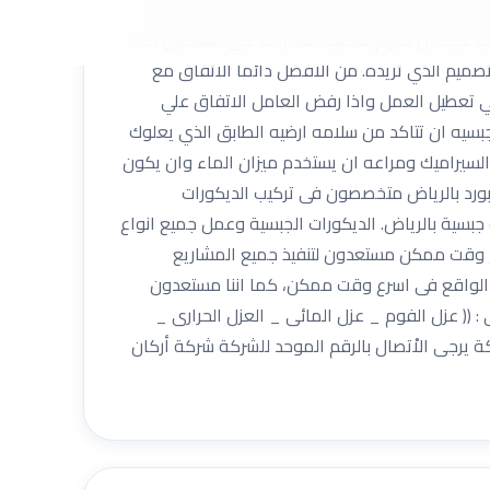
ومات وغيرها خاصة في التصميمات الداخلية، ويكون
 عليك ان تقوم بعمليه الاشراف علي العاملين اثناء
صميم الذي تريده. من الافضل دائما الاتفاق مع
ي تعطيل العمل واذا رفض العامل الاتفاق علي
بسيه ان تتاكد من سلامه ارضيه الطابق الذي يعلوك
 السيراميك ومراعه ان يستخدم ميزان الماء وان يكون
ورد بالرياض متخصصون فى تركيب الديكورات
بسية بالرياض. الديكورات الجبسية وعمل جميع انواع
ع وقت ممكن مستعدون لتنفيذ جميع المشاريع
رض الواقع فى اسرع وقت ممكن، كما اننا مستعدون
 : (( عزل الفوم _ عزل المائى _ العزل الحرارى _
يرجى الاْتصال بالرقم الموحد للشركة شركة أركان