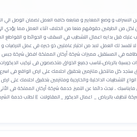
يها العميل، حيث تقوم التشطيبات علي الإبداع في فن النقوشات والرس
ل مؤثرة علي دقة التشطيبات التي تقدمها اي شركة تشطيبات بالرياض يجب
ن الاشراف و وضع المعايير و متابعه كافه العمل لضمان الوصل الي الت
ن لكل من الطرفين حقوقهم منعا من الخلاف اثناء العمل مما يؤدي ال
 عليك قبل بدايه اعمال التشطيب في السقف و الحوائط و القواطع الج
 تفسد لك العمل. لابد من اختيار عامليين ذو خبره في عمل الارضيات و
نظافه في المستقبل. مميزات شركة أركان المملكة افضل شركة جبس ب
ت جبسية بالرياض،تناسب جميع الذواق متخصصون فى تركيب الديكورات ج
اق ستجد كل ماتتخيل ملتزمين بتحقيق احلامك على ارض الواقع فى اسر
انواع التشطيبات الداخلية والخارجية وملتزمين بتحقيق احلامك على ا
مايناسبك .. نبحث دائما عن التميز. خدمة شركة أركان المملكة فى الاْتى
تنظيف بالرياض _ اعمال الديكور _المقاولات )) لطلب خدمة الشركة 