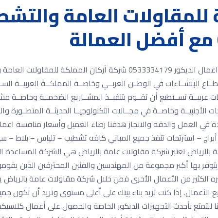
 للمقاولات العامة والتشط
شركة أركان المملكة للمقاولات العامة والتشطيبات واعمال الديكور 3334179
ـاع الإنشــاءات في الوطــن العربــي وخاصــة المملكــة العربيــة السـعود
ت عربيــة تســتطيع أن تقــوم بتنفيــذ المشــاريع الضخمــة وخاصــة مش
الأجنبيــة وخاصــة في مجــالات التكنولوجيــا الحديثــة المتطــورة والمس
 في العمل والدقة والانجاز هدفنا رضاء العميل وأسعار منافسة اعمال
ج – استرتحات تنفذ جميع المباني كافه تشطيب – تلياس – بلاط – سيرا
بالرياض تعتبر شركة مقاولات عامة بالرياض هي الشركة المساعدة ال
توفر بها أكبر مجموعة من المهندسين والفنين المحترفين الذين يقومو
غيره الكثير من الأعمال الأخرى فمن خلال شركة مقاولات عامة بالرياض
ميع الأعمال. إذا كنت تريد بناء بيتك على أعلى مستوى وتريد أن تكون ج
للتمتع بأحدث التجهيزات الديكور الخاصة والحصول على أعمال كلاسيك