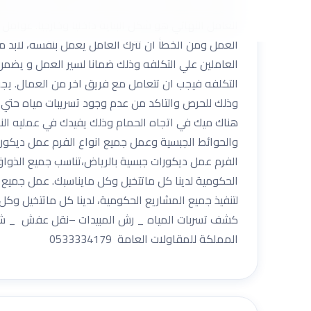
يظهر في النهاية من خلال تقييم الخدمة التي يحصل عل
العامل النهائي هو شكل البناية داخليا وخارجيا. عوام
العمل ومن الخطأ ان تترك العامل يعمل بنفسه، لابد م
العاملين علي التكلفه وذلك ضمانا لسير العمل و يضم
التكلفه فيجب ان تتعامل مع فريق اخر من العمال. يجب
وذلك للحرص والتاكد من عدم وجود تسريبات مياه حتي لا
هناك ميك في اتجاه الحمام وذلك يفيدك في عمليه ال
والحوائط الجبسية وعمل جميع انواع الفرم عمل ديكورا
الفرم عمل ديكورات جبسية بالرياض،تناسب جميع الذو
الحكومية لدينا كل ماتتخيل وكل مايناسبك. عمل جميع 
لتنفيذ جميع المشاريع الحكومية، لدينا كل ماتتخيل وكل 
كشف تسربات المياه _ رش المبيدات –نقل عفش _ شركة 
المملكة للمقاولات العامة 0533334179