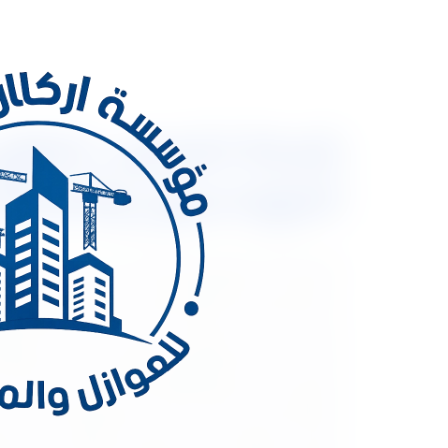
المهندسون والعمالة
الصغيرة من اهم الامور التي تعطي جمالا لمنزلك فعند 
نحن شركة أركان المملكة رائدة في مجال تشطيب الش
نعتمد على خبرات مهندسين مختصين في مجال التشطيب
المقرات الادارية والمصانع بالاضافة الى عمل جميع 
شقق ووحدات سكنية تشطيب فلل تشطيب قصور على أعلى
بالرياض. التصميم الداخلي يمتاز دائما بإحتوائه علي ت