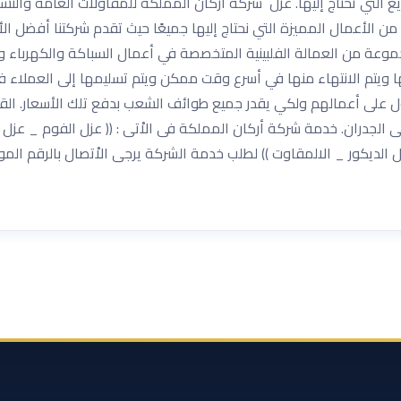
ن الأعمال المميزة التي نحتاج إليها جميعًا حيث تقدم شركتنا أفضل ا
موعة من العمالة الفلبينية المتخصصة في أعمال السباكة والكهرباء وا
ها ويتم الانتهاء منها في أسرع وقت ممكن ويتم تسليمها إلى العملاء 
ل على أعمالهم ولكي يقدر جميع طوائف الشعب بدفع تلك الأسعار. الق
لجدران. خدمة شركة أركان المملكة فى الاْتى : (( عزل الفوم _ عزل 
لديكور _ الالمقاوت )) لطلب خدمة الشركة يرجى الاْتصال بالرقم الم