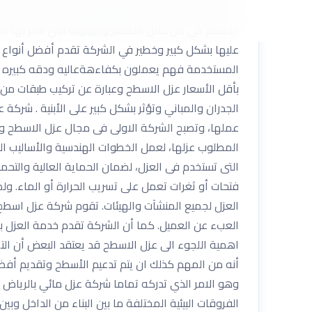
درجات الحراره العالية من الأسقف والجدران الى داخل 
الاسطح في من خلال الأمطار والرطوبة التي تتأثر بها ا
عليها بشكل كبير وخطير في الشركة تقدم أفضل أنواع 
المستخدمة فهم يعملون بكفاءهةعاليه ودقه كبيره و
بأقل الأسعار عزل الاسطح وعبارة عن تركيب طبقات من ا
الجدران والمباني وتؤثر بشكل كبير على الأبنية . شر
عملها، وتصبح الشركة الاولى فى مجال عزل الاسطح وه
المطلوب عزلها، لعمل الخطوات الهندسية والأساليب ال
التى تستخدم فى العزل، لضمان الحماية العالية والتحم
فتحات أو ثغرات تعمل على تسريب الحرارة أو الماء. 
العزل لجميع المنشآت والهيئات. تقوم شركة عزل اسطح
العبء عن العميل. كما أن الشركة تقدم خدمة العزل بال
اهمية اللجوء الى عزل الاسطح قد يعتقد البعض أن التصم
أنه من المهم كذلك ان يتم تدعيم الأسطح وتقديم أفضل ح
وهو الامر الذي تدركه تماما شركة عزل مائي بالريا
الفروقات البيئية المختلفة ما بين البناء من الداخل وبي