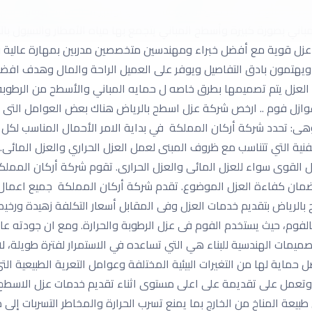
الغرف لمنع تلف الأثاث والمفروشات بجانب توفير الطاقه الكهربائيه لدي
لمباني بصورة كبيرة وأسطح المباني يتجمع بها مياه الأمطار والسيول با
عزل قوية مع أفضل خبراء ومهندسين متخصصين مدربين بمهارة عالية وت
يهتمون بادق التفاصيل ويوفر على العميل الراحة والمال وهدف افض
لعزل يتم تصميمها بطرق خاصه ل حمايه المباني والأسطح من الرطوبة الع
كة عوازل فوم .. ارخص شركة عزل اسطح بالرياض هناك بعض العوامل التى
ى: تحدد شركة أركان المملكة في بداية الامر الأحمال المناسب لكل 
فنية التي تتناسب مع ظروف المبنى لعمل العزل الحراري والعزل المائ
ل القوى سواء للعزل المائى والعزل الحرارى. تقوم شركة أركان المملك
ولضمان كفاءة العزل الموضوع. تقدم شركة أركان المملكة جميع اعمال 
 بالرياض بتقديم خدمات العزل وفى المقابل أسعار التكلفة زهيدة ورخ
فوم، حيث يستخدم الفوم فى عزل الرطوبة والحرارة. ومع ان جودته عالية
يمات الهندسية للبناء هي التي تساعده في الاستمرار لفترة طويلة، لا ن
ماية لها من التغيرات البيئية المختلفة وعوامل التعرية الطبيعية الت
ض وتعمل على تقديمة على اعلى مستوى اثناء تقديم خدمات عزل الاسط
ن طبيعة المناخ من الخارج بما يمنع تسرب الحرارة والمخاطر التسربات إلى