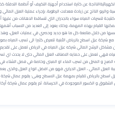
كهربائيةالناتجة عن كثرة استخدام أجهزة التكييف أو أنظمة التدفئة كذ
ة والربو الناتج عن زيادة معدلات الرطوبة. بإجراء عملية العزل المائي 
 كنتيجة لتسربات المياه سواء بالجدران التي تتساقط الدهانات من عليها 
يمكنها القيام بهذه المهمة، وذلك يعود إلى العديد من الاسباب أهمه
 نفسها من خلال متابعة كل ما هو جديد وحصري في عمليات العزل، وهذا 
مع شركة عزل اسطح بالرياض الأبنية تتعرض كثيرا الى تسرب المياه بص
ير من مشاكل الرشح المائي شركه عزل المياه في الرياض تعمل على تقديم
مياه فهي تعمل على حمايه الاصناف العزل المائي حتى لا يحدث اي تس
الصبح و المنزل من تسرب الماء او المبنى وخاصة في فصل الشتاء في ظل
ة العزل المائي ، العزل الحراري فهو من افضل انواع العزل والذى يعم
ل اسطح بالرياض للقيام بمهمة عزل الاسطح وهى: يقوم عمال شركة أ
 الشقوق و الكسور الموجودة في الخرسانة. ثم يقوم عمال شركة أركا