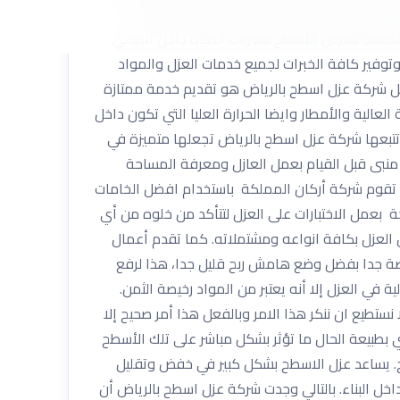
ها ايضا العزل المائي وهو الذي يحدث من خلال
لأضافة لتعرض الأسطح لتسربات المياه داخل المباني
وفير كافة الخبرات لجميع خدمات العزل والمواد
ل شركة عزل اسطح بالرياض هو تقديم خدمة ممتازة
الية والأمطار وايضا الحرارة العليا التي تكون داخل
 تتبعها شركة عزل اسطح بالرياض تجعلها متميزة في
منبى قبل القيام بعمل العازل ومعرفة المساحة
ى. تقوم شركة أركان المملكة باستخدام افضل الخامات
ة بعمل الاختبارات على العزل لتتأكد من خلوه من أي
العزل بكافة انواعه ومشتملاته. كما تقدم أعمال
يصة جدا بفضل وضع هامش ربح قليل جدا، هذا لرفع
 في العزل إلا أنه يعتبر من المواد رخيصة الثمن.
ستطيع ان ننكر هذا الامر وبالفعل هذا أمر صحيح إلا
ي بطبيعة الحال ما تؤثر بشكل مباشر على تلك الأسطح
ح. يساعد عزل الاسطح بشكل كبير في خفض وتقليل
 داخل البناء. بالتالي وجدت شركة عزل اسطح بالرياض أن