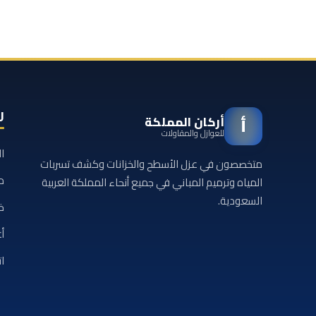
ر
أركان المملكة
أ
للعوازل والمقاولات
ا
متخصصون في عزل الأسطح والخزانات وكشف تسربات
م
المياه وترميم المباني في جميع أنحاء المملكة العربية
السعودية.
خ
أع
ا