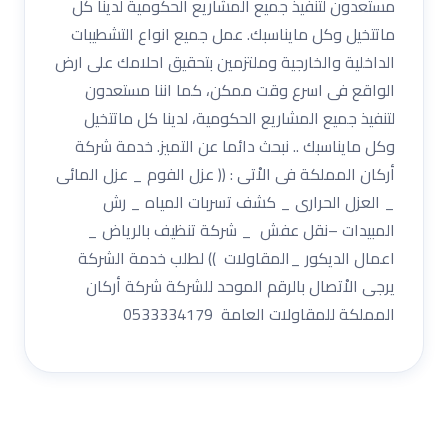
مستعدون لتنفيذ جميع المشاريع الحكومية لدينا كل
ماتتخيل وكل مايناسبك. عمل جميع انواع التشطيبات
الداخلية والخارجية وملتزمين بتحقيق احلامك على ارض
الواقع فى اسرع وقت ممكن، كما اننا مستعدون
لتنفيذ جميع المشاريع الحكومية، لدينا كل ماتتخيل
وكل مايناسبك .. نبحث دائما عن التميز. خدمة شركة
أركان المملكة فى الاْتى : (( عزل الفوم _ عزل المائى
_ العزل الحرارى _ كشف تسربات المياه _ رش
المبيدات –نقل عفش _ شركة تنظيف بالرياض _
اعمال الديكور _المقاولات )) لطلب خدمة الشركة
يرجى الاْتصال بالرقم الموحد للشركة شركة أركان
المملكة للمقاولات العامة 0533334179