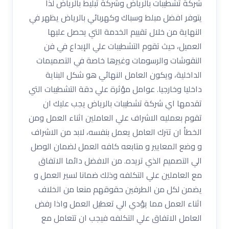
شركة تشطيبات بالرياض وشركة تبليط بالرياض لذا
يتوفر افضل مبلط وسباك وكهربائي بالرياض يظهر في
النهاية من خلال تقييم الخدمة التي يحصل عليها
العميل، حيث تقوم التشطيبات علي الإبداع في فن
النقوشات والرسومات وغيرها خاصة في التصميمات
الداخلية، ويكون العامل النهائي هو شكل البناية
داخليا وخارجيا. عوامل مؤثرة علي دقة التشطيبات التي
تقدمها اي شركة تشطيبات بالرياض يجب عليك ان
تقوم بعمليه الاشراف علي العاملين اثناء العمل ومن
الخطأ ان تترك العامل يعمل بنفسه، لابد من الاشراف
و وضع المعايير و متابعه كافه العمل لضمان الوصل
الي التصميم الذي تريده. من الافضل دائما الاتفاق
مع العاملين علي التكلفه وذلك ضمانا لسير العمل و
يضمن لكل من الطرفين حقوقهم منعا من الخلاف
اثناء العمل مما يؤدي الي تعطيل العمل واذا رفض
العامل الاتفاق علي التكلفه فيجب ان تتعامل مع