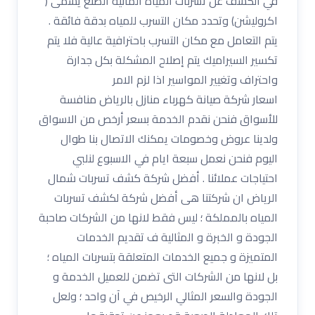
في الكشف عن تسربات المياة المانية الصنع يسمى (
اكروليشن) وتحدد مكان التسرب للمياه بدقة فائقة .
يتم التعامل مع مكان التسرب باحترافية عالية فلا يتم
تكسير السيراميك يتم إصلاح المشكلة بكل جدارة
واحتراف وتغيير المواسير اذا لزم الامر
اسعار شركة صيانة كهرباء منازل بالرياض منافسة
للأسواق فنحن نقدم الخدمة بسعر أرخص من الاسواق
ولدينا عروض وخصومات يمكنك الاتصال بنا طوال
اليوم فنحن نعمل سبعة ايام في الاسبوع لنلبي
احتياجات عملائنا . أفضل شركة كشف تسربات شمال
الرياض ان شركتنا هى أفضل شركة لكشف تسربات
المياه بالمملكة ؛ ليس فقط لانها من الشركات صاحبة
الجودة و الخبرة و المثالية ف تقديم الخدمات
المتميزة و جميع الخدمات المتعلقة بتسربات المياه ؛
بل لانها من الشركات التى تضمن للعميل الخدمة و
الجودة والسعر المثالي الرخيص في آن واحد ؛ ولعل