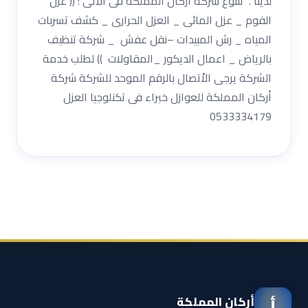
لدينا . تتنوع شركة أركان المملكة فى الاْتى : (( عزل
الفوم _ عزل المائى _ العزل الحرارى _ كشف تسربات
المياه _ رش المبيدات –نقل عفش _ شركة تنظيف
بالرياض _ اعمال الديكور _المقاولات )) لطلب خدمة
الشركة يرجى الاْتصال بالرقم الموحد للشركة شركة
أركان المملكة للعوازل خبراء فى تكنلوجيا العزل
0533334179
أركان المملكة
أ