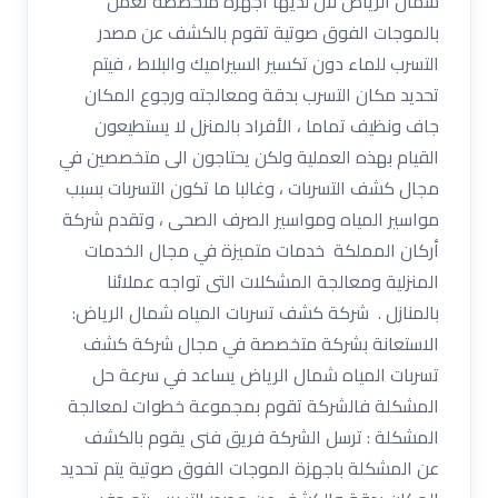
شمال الرياض لان لديها أجهزة متخصصة تعمل
بالموجات الفوق صوتية تقوم بالكشف عن مصدر
التسرب للماء دون تكسير السيراميك والبلاط ، فيتم
تحديد مكان التسرب بدقة ومعالجته ورجوع المكان
جاف ونظيف تماما ، الأفراد بالمنزل لا يستطيعون
القيام بهذه العملية ولكن يحتاجون الى متخصصين في
مجال كشف التسربات ، وغالبا ما تكون التسربات بسبب
مواسير المياه ومواسير الصرف الصحى ، وتقدم شركة
أركان المملكة خدمات متميزة في مجال الخدمات
المنزلية ومعالجة المشكلات التى تواجه عملائنا
بالمنازل . شركة كشف تسربات المياه شمال الرياض:
الاستعانة بشركة متخصصة في مجال شركة كشف
تسربات المياه شمال الرياض يساعد في سرعة حل
المشكلة فالشركة تقوم بمجموعة خطوات لمعالجة
المشكلة : ترسل الشركة فريق فنى يقوم بالكشف
عن المشكلة باجهزة الموجات الفوق صوتية يتم تحديد