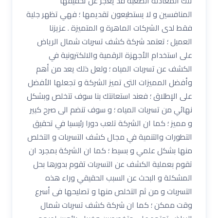
تلك المعادلة الصعبة قد يعجز عن تحقيقها
المنافسين و لا يستطيعون تقديمها ؛ فهي تظهر جلية
فقط لدى الشركات الماهرة و المتميزة . عزيزنا
العميل ؛ تعتمد شركة كشف تسربات شمال الرياض
على استخدام الأجهزة الرقمية والالكترونية في
الكشف عن تسربات المياه ؛ ولعل ذلك يعد من أهم
وأفضل المميزات التى تميز الشركة و تجعلها الأفضل
على الإطلاق ؛ فعند استعانتك بنا سوف تتخلص وبشكل
نهائي من تسربات المياه ؛ و سوف تنضم الى صرح كبير
و مميز ؛ كما ان الشركة تلعب دورا رئيسيا في تحقيق
التطورات والتنمية في مجال كشف التسربات و التخلص
منها بشكل علمي و بسيط ؛ كما ان الشركة بمجرد ان
تقوم بعملية الكشف عن التسربات تقوم بدورها بحل
المشكلة و البحث عن السبب الحقيقي وراء هذه
التسربات و من ثم التخلص منها و تصليحها فى أسرع
وقت ممكن ؛ كما ان شركة كشف تسربات شمال