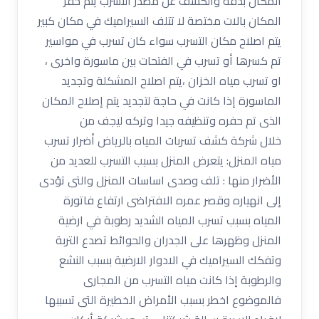
المكان بدقة والكشف عن مصدر التسرب يتم حفر
المكان بالات مختصة لا تتلف السيراميك في مكان كبير
يتم اصلاح مكان التسرب سواء كان تسرب في مواسير
تم كسرها أو تسرب في الفتحات بين ماسورة واخرى ،
او تسرب مياه الخزان ،يتم اصلاح المشكلة وتجديد
الماسورة إذا كانت في حاجة لتجديد يتم إصلاح المكان
الذى تم حفره وتنظيفه جيدا وتركه ليجف من
خلال شركة كشف تسربات المياه بالرياض أضرار تسرب
مياه المنزل: يتعرض المنزل بسبب التسرب للعديد من
الأضرار منها : تلف وصدى اساسات المنزل والتى تؤدى
إلى انهياره وقصر عمره الافتراضى ارتفاع فاتورة
المياه بسبب تسرب المياه الشديد رطوبة في ارضية
المنزل وظهرها على الجدران والحوائط تصدع التربة
وتفكك السيراميك في الادوار الارضية بسبب النشع
والرطوبة إذا كانت مياه التسرب من المجارى
فالموضوع اخطر بسبب الأمراض الخطيرة التى تسببها