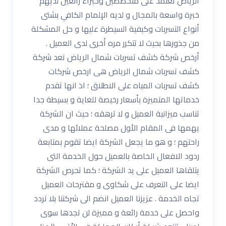
الرياض تعتمد على متخصصين وخبراء رائعين لديهم
خبرة واسعة بالمجال و لديه الإلمام الكافي بشتى
أنواع التسربات وكيفية السيطرة عليها و حل المشكلة
من جذورها بحيث لا تتكرر مره أخرى لدى العميل .
أرخص شركة كشف تسربات شمال الرياض تعد شركة
كشف تسربات شمال الرياض هى ارخص شركات
كشف تسربات المياه على الاطلاق ؛ اذ انها تقدم
خدماتها المتميزة بأسعار رخيصة للغاية و بسيطة جدا
تناسب ميزانية العميل و لا ترهقه ؛ حيث ان الشركة
يهمها فى المقام الأول مصلحة عملائها و مدى
راحتهم ؛ و هو ما يجعل الشركة ايضا تقوم بمتابعة
ردود الافعال الخاصة بالعميل حول الخدمة التى
يتلقاها العميل على يد الشركة ؛ كما تحرص الشركة
ايضا على التعرف على شكاوى و مقترحات العميل
تجاه الخدمة . عزيزنا العميل انضم الى شركتنا بلا تردد
واحصل على خدمة رائعة و مميزة لن تجدها سوى