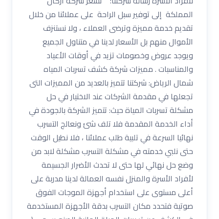
لافراد الاسرة رسالة شركتنا: تسعر شركة أركان
المملكة إلى توفير سبل الراحة على عملائنا من خلال
تقديم خدمة مميزة وترضى العملاء ، ولا نستنزف
الأموال منهم بل الأسعار لدينا في متناول الجميع
ويوجد عروض وخصومات تزيد في أوقات الأعياد
والمناسبات . مميزات شركة كشف تسربات المياه
شمال الرياض: شركتنا تتميز بالعديد من المميزات التى
تجعلها في مقدمة الشركات عند الاختيار في حل
مشكلة تسربات المياة حيث: تتميز الشركة بالجودة في
أداء الخدمة المقدمة فلا تلف شئ ونعالج التسرب
نهائيا السرعة في تلبية طلب عملائنا ، فلا نطيل الوقت
حتى نلبي خدمته في مشكلة التسرب مشكلة لابد من
وضع حل نهائي لها حتى لا تحدث الأضرار الجسيمة
لأفراد الأسرة والمنزل نفسه العمالة لدينا مدربة على
أعلى مستوى على استخدام أجهزة الموجات الفوق
صوتية فتحدد مكان التسرب بدقة الأجهزة المستخدمة