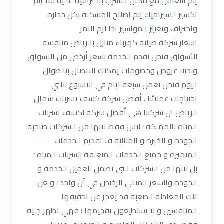
يتم التعامل مع مكان التسرب باحترافية عالية فلا يتم
تكسير السيراميك يتم إصلاح المشكلة بكل جدارة
واحتراف وتغيير المواسير اذا لزم الامر
اسعار شركة صيانة كهرباء منازل بالرياض منافسة
للأسواق فنحن نقدم الخدمة بسعر أرخص من الاسواق
ولدينا عروض وخصومات يمكنك الاتصال بنا طوال
اليوم فنحن نعمل سبعة ايام في الاسبوع لنلبي
احتياجات عملائنا . أفضل شركة كشف تسربات شمال
الرياض ان شركتنا هى أفضل شركة لكشف تسربات
المياه بالمملكة ؛ ليس فقط لانها من الشركات صاحبة
الجودة و الخبرة و المثالية ف تقديم الخدمات
المتميزة و جميع الخدمات المتعلقة بتسربات المياه ؛
بل لانها من الشركات التى تضمن للعميل الخدمة و
الجودة والسعر المثالي الرخيص في آن واحد ؛ ولعل
تلك المعادلة الصعبة قد يعجز عن تحقيقها
المنافسين و لا يستطيعون تقديمها ؛ فهي تظهر جلية