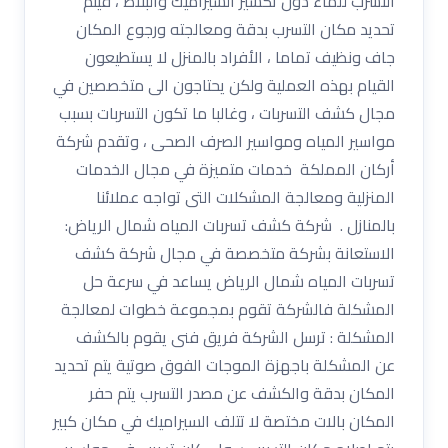
التسرب للماء دون تكسير السيراميك والبلاط ، فيتم
تحديد مكان التسرب بدقة ومعالجته ورجوع المكان
جاف ونظيف تماما ، الأفراد بالمنزل لا يستطيعون
القيام بهذه العملية ولكن يحتاجون الى متخصصين في
مجال كشف التسربات ، وغالبا ما تكون التسربات بسبب
مواسير المياه ومواسير الصرف الصحى ، وتقدم شركة
أركان المملكة خدمات متميزة في مجال الخدمات
المنزلية ومعالجة المشكلات التى تواجه عملائنا
بالمنازل . شركة كشف تسربات المياه شمال الرياض:
الاستعانة بشركة متخصصة في مجال شركة كشف
تسربات المياه شمال الرياض يساعد في سرعة حل
المشكلة فالشركة تقوم بمجموعة خطوات لمعالجة
المشكلة : ترسل الشركة فريق فنى يقوم بالكشف
عن المشكلة باجهزة الموجات الفوق صوتية يتم تحديد
المكان بدقة والكشف عن مصدر التسرب يتم حفر
المكان بالات مختصة لا تتلف السيراميك في مكان كبير