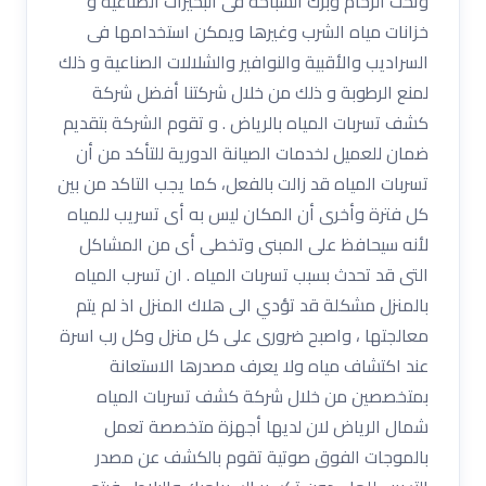
وتحت الرخام وبرك السباحة فى البحيرات الصناعية و
خزانات مياه الشرب وغيرها ويمكن استخدامها فى
السراديب والأقبية والنوافير والشلالات الصناعية و ذلك
لمنع الرطوبة و ذلك من خلال شركتنا أفضل شركة
كشف تسربات المياه بالرياض . و تقوم الشركة بتقديم
ضمان للعميل لخدمات الصيانة الدورية للتأكد من أن
تسربات المياه قد زالت بالفعل، كما يجب التاكد من بين
كل فترة وأخرى أن المكان ليس به أى تسريب للمياه
لأنه سيحافظ على المبنى وتخطى أى من المشاكل
التى قد تحدث بسبب تسربات المياه . ان تسرب المياه
بالمنزل مشكلة قد تؤدي الى هلاك المنزل اذ لم يتم
معالجتها ، واصبح ضرورى على كل منزل وكل رب اسرة
عند اكتشاف مياه ولا يعرف مصدرها الاستعانة
بمتخصصين من خلال شركة كشف تسربات المياه
شمال الرياض لان لديها أجهزة متخصصة تعمل
بالموجات الفوق صوتية تقوم بالكشف عن مصدر