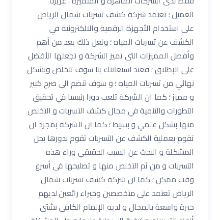
فقط لدى الشركات الماهرة و المتميزة . عزيزنا
العميل ؛ تعتمد شركة كشف تسربات شمال الرياض
على استخدام الأجهزة الرقمية والالكترونية في
الكشف عن تسربات المياه ؛ ولعل ذلك يعد من أهم
وأفضل المميزات التى تميز الشركة و تجعلها الأفضل
على الإطلاق ؛ فعند استعانتك بنا سوف تتخلص وبشكل
نهائي من تسربات المياه ؛ و سوف تنضم الى صرح كبير
و مميز ؛ كما ان الشركة تلعب دورا رئيسيا في تحقيق
التطورات والتنمية في مجال كشف التسربات و التخلص
منها بشكل علمي و بسيط ؛ كما ان الشركة بمجرد ان
تقوم بعملية الكشف عن التسربات تقوم بدورها بحل
المشكلة و البحث عن السبب الحقيقي وراء هذه
التسربات و من ثم التخلص منها و تصليحها فى أسرع
وقت ممكن ؛ كما ان شركة كشف تسربات شمال
الرياض تعتمد على متخصصين وخبراء رائعين لديهم
خبرة واسعة بالمجال و لديه الإلمام الكافي بشتى