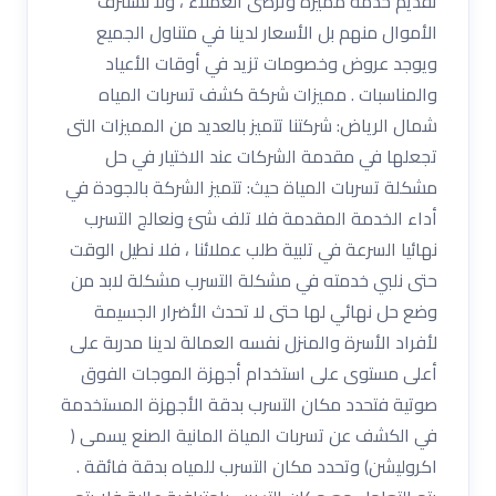
تقديم خدمة مميزة وترضى العملاء ، ولا نستنزف
الأموال منهم بل الأسعار لدينا في متناول الجميع
ويوجد عروض وخصومات تزيد في أوقات الأعياد
والمناسبات . مميزات شركة كشف تسربات المياه
شمال الرياض: شركتنا تتميز بالعديد من المميزات التى
تجعلها في مقدمة الشركات عند الاختيار في حل
مشكلة تسربات المياة حيث: تتميز الشركة بالجودة في
أداء الخدمة المقدمة فلا تلف شئ ونعالج التسرب
نهائيا السرعة في تلبية طلب عملائنا ، فلا نطيل الوقت
حتى نلبي خدمته في مشكلة التسرب مشكلة لابد من
وضع حل نهائي لها حتى لا تحدث الأضرار الجسيمة
لأفراد الأسرة والمنزل نفسه العمالة لدينا مدربة على
أعلى مستوى على استخدام أجهزة الموجات الفوق
صوتية فتحدد مكان التسرب بدقة الأجهزة المستخدمة
في الكشف عن تسربات المياة المانية الصنع يسمى (
اكروليشن) وتحدد مكان التسرب للمياه بدقة فائقة .