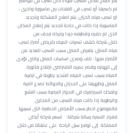
يتم اصلاح مكان التسرب سواء كان تسرب في مواسير
تم كسرها أو تسرب في الفتحات بين ماسورة واخرى ،
او تسرب مياه الخزان ،يتم اصلاح المشكلة وتجديد
الماسورة إذا كانت في حاجة لتجديد يتم إصلاح المكان
الذى تم حفره وتنظيفه جيدا وتركه ليجف من
خلال شركة كشف تسربات المياه بالرياض أضرار تسرب
مياه المنزل: يتعرض المنزل بسبب التسرب للعديد من
الأضرار منها : تلف وصدى اساسات المنزل والتى تؤدى
إلى انهياره وقصر عمره الافتراضى ارتفاع فاتورة
المياه بسبب تسرب المياه الشديد رطوبة في ارضية
المنزل وظهرها على الجدران والحوائط تصدع التربة
وتفكك السيراميك في الادوار الارضية بسبب النشع
والرطوبة إذا كانت مياه التسرب من المجارى
فالموضوع اخطر بسبب الأمراض الخطيرة التى تسببها
لافراد الاسرة رسالة شركتنا: تسعر شركة أركان
المملكة إلى توفير سبل الراحة على عملائنا من خلال