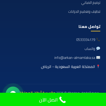
ترميم المباني
تنظيف وتعقيم الخزانات
تواصل معنا
0533334179
واتساب
info@arkan-almamlaka.sa
المملكة العربية السعودية - الرياض
جميع الحقوق محفوظة © 2026
مؤسسة أركان المملكة للعوازل
والمقاولات
اتصل الآن