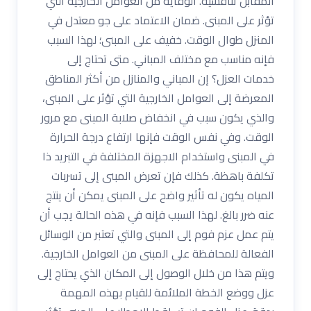
المقابل تنافسية. الوقاية من العوامل الخارجية التي
تؤثر على المبنى. ضمان الاعتماد على جو معتدل في
المنزل طوال الوقت. خفيف على المبنى؛ لهذا السبب
فإنه مناسب مع مختلف المباني. متى تحتاج إلى
خدمات العزل؟ إن المباني والمنازل من أكثر المناطق
المعرضة إلى العوامل الخارجية التي تؤثر على المبنى،
والذي يكون سبب في انخفاض صلابة المبنى مع مرور
الوقت. وفي نفس الوقت فإنها ارتفاع درجة الحرارة
في المبنى واستخدام الاجهزة المختلفة في التبريد ذا
تكلفة باهظة. كذلك فإن تعرض المبنى إلى تسربات
المياه يكون له تأثير واضح على المبنى يمكن أن ينتج
عنه ضرر بالغ. لهذا السبب فإنه في هذه الحالة يجب أن
يتم عمل عزم فوم إلى المبنى والتي تعتبر من الوسائل
الفعالة للمحافظة على المبنى من العوامل الخارجية.
ويتم هذا من خلال الوصول إلى المكان الذي يحتاج إلى
عزل ووضع الخطة الملائمة للقيام بهذه المهمة