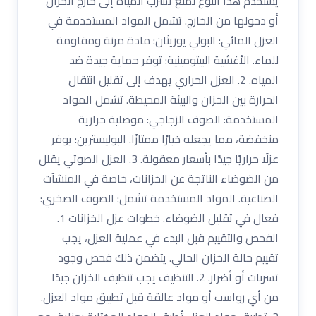
يستخدم هذا النوع لمنع تسرب المياه إلى خارج الخزان
أو دخولها من الخارج. تشمل المواد المستخدمة في
العزل المائي: البولي يوريثان: مادة مرنة ومقاومة
للماء. الأغشية البيتومينية: توفر حماية جيدة ضد
المياه. 2. العزل الحراري يهدف إلى تقليل انتقال
الحرارة بين الخزان والبيئة المحيطة. تشمل المواد
المستخدمة: الصوف الزجاجي: موصلية حرارية
منخفضة، مما يجعله خيارًا ممتازًا. البوليسترين: يوفر
عزلًا حراريًا جيدًا بأسعار معقولة. 3. العزل الصوتي يقلل
من الضوضاء الناتجة عن الخزانات، خاصة في المنشآت
الصناعية. المواد المستخدمة تشمل: الصوف الصخري:
فعال في تقليل الضوضاء. خطوات عزل الخزانات 1.
الفحص والتقييم قبل البدء في عملية العزل، يجب
تقييم حالة الخزان الحالي. يتضمن ذلك فحص وجود
تسربات أو أضرار. 2. التنظيف يجب تنظيف الخزان جيدًا
من أي رواسب أو مواد عالقة قبل تطبيق مواد العزل.