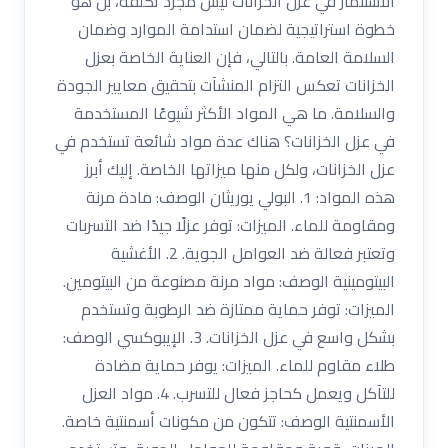
الاستثمار في عزل الخزانات ليس مجرد تكلفة، بل هو
خطوة استراتيجية لضمان استدامة الموارد وضمان
السلامة العامة. بالتالي، فإن العناية الخاصة بعزل
الخزانات تعكس التزام المنشآت بتحقيق معايير الجودة
والسلامة. ما هي المواد الأكثر شيوعًا المستخدمة
في عزل الخزانات؟ هناك عدة مواد شائعة تستخدم في
عزل الخزانات، ولكل منها ميزاتها الخاصة. إليك أبرز
هذه المواد: 1. البولي يوريثان الوصف: مادة مرنة
ومقاومة للماء. الميزات: توفر عزلًا جيدًا ضد التسربات
وتعتبر فعالة ضد العوامل الجوية. 2. الأغشية
البيتومينية الوصف: مواد مرنة مصنوعة من البيتومين.
الميزات: توفر حماية ممتازة ضد الرطوبة وتستخدم
بشكل واسع في عزل الخزانات. 3. الإيبوكسي الوصف:
طلاء مقاوم للماء. الميزات: يوفر حماية مضادة
للتآكل ويعمل كحاجز فعال للتسرب. 4. مواد العزل
الأسمنتية الوصف: تتكون من مكونات أسمنتية خاصة.