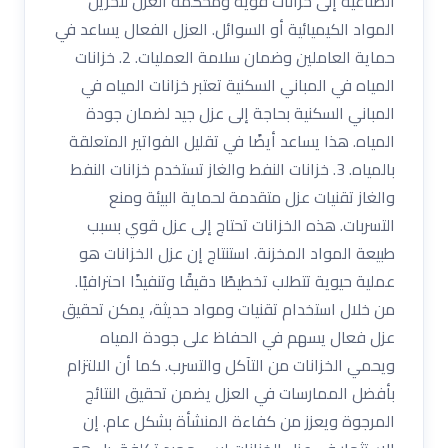
الصناعية إلى خزانات قوية ومحكمة العزل لتخزين
المواد الكيميائية أو السوائل. العزل الفعال يساعد في
حماية العاملين وضمان سلامة العمليات. 2. خزانات
المياه في المباني السكنية تعتبر خزانات المياه في
المباني السكنية بحاجة إلى عزل جيد لضمان جودة
المياه. هذا يساعد أيضًا في تقليل الفواتير المتعلقة
بالمياه. 3. خزانات النفط والغاز تستخدم خزانات النفط
والغاز تقنيات عزل متقدمة لحماية البيئة ومنع
التسربات. هذه الخزانات تحتاج إلى عزل قوي بسبب
طبيعة المواد المخزنة. استنتاج إن عزل الخزانات هو
عملية حيوية تتطلب تخطيطًا دقيقًا وتنفيذًا احترافيًا.
من خلال استخدام تقنيات ومواد حديثة، يمكن تحقيق
عزل فعال يسهم في الحفاظ على جودة المياه
ويحمي الخزانات من التآكل والتسرب. كما أن الالتزام
بأفضل الممارسات في العزل يضمن تحقيق النتائج
المرجوة ويعزز من كفاءة المنشأة بشكل عام. إن