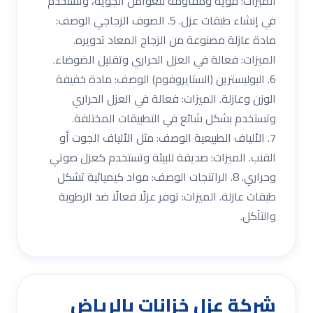
الميزات: قوية ومقاومة للعوامل الجوية، وتستخدم
في إنشاء طبقات عزل. 5. الصوف الزجاجي الوصف:
مادة عازلة مصنوعة من الزجاج المعاد تدويره.
الميزات: فعالة في العزل الحراري وتقليل الضوضاء.
6. البوليسترين (الستايروفوم) الوصف: مادة خفيفة
الوزن وعازلة. الميزات: فعالة في العزل الحراري
وتستخدم بشكل شائع في التطبيقات المختلفة.
7. الألياف الطبيعية الوصف: مثل الألياف الجوت أو
القنب. الميزات: صديقة للبيئة وتستخدم كعزل صوتي
وحراري. 8. الراتنجات الوصف: مواد كيميائية تشكل
طبقات عازلة. الميزات: توفر عزلًا فعالًا ضد الرطوبة
والتآكل.
شركة عزل خزانات بالرياض