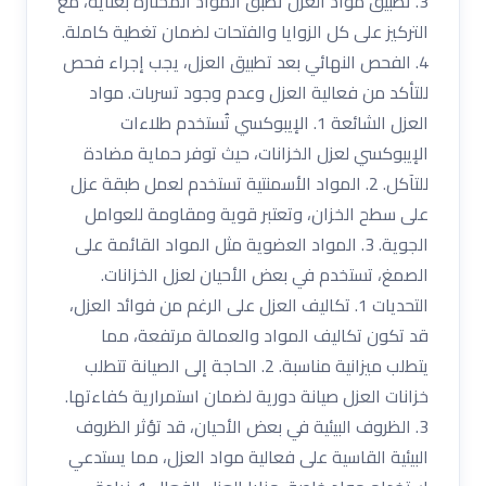
3. تطبيق مواد العزل تُطبق المواد المختارة بعناية، مع
التركيز على كل الزوايا والفتحات لضمان تغطية كاملة.
4. الفحص النهائي بعد تطبيق العزل، يجب إجراء فحص
للتأكد من فعالية العزل وعدم وجود تسربات. مواد
العزل الشائعة 1. الإيبوكسي تُستخدم طلاءات
الإيبوكسي لعزل الخزانات، حيث توفر حماية مضادة
للتآكل. 2. المواد الأسمنتية تستخدم لعمل طبقة عزل
على سطح الخزان، وتعتبر قوية ومقاومة للعوامل
الجوية. 3. المواد العضوية مثل المواد القائمة على
الصمغ، تستخدم في بعض الأحيان لعزل الخزانات.
التحديات 1. تكاليف العزل على الرغم من فوائد العزل،
قد تكون تكاليف المواد والعمالة مرتفعة، مما
يتطلب ميزانية مناسبة. 2. الحاجة إلى الصيانة تتطلب
خزانات العزل صيانة دورية لضمان استمرارية كفاءتها.
3. الظروف البيئية في بعض الأحيان، قد تؤثر الظروف
البيئية القاسية على فعالية مواد العزل، مما يستدعي