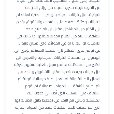
الميــاه إلــى مــواد التســليح. المحافظة على المياه
من التلوث نتيجة تسرب المياه من وإلى الخزانات
الارضية. عزل خزانات المياه بالرياض : كثرة استخدام
الخزانات وكثرة الضغط على الفتحات والشقوق يؤدى
الى الكثير من المشاكل فقبل ان يتم علاج هذه
التشققات لابد من القيام بتحديد مكانها اذا كانت فى
الارضيات او الزوايا او فى الحوائط واى مكان ونبداء
فى توفير طرق الاصلاح لان الضغط المستمر يؤدى الى
الوصول الى مسمات الخزانات الخرسانية والتعرض الى
الكثير من المشكلات فالامر سهل للغاية فتقوم شركة
عزل خزانات ببريدة بتحديد مكان االشقوق والبدء فى
اعمال الصيانة والقيام بعمل صبة خرسانية قوية ثم
يتم اصلاح التشققات بالمواد الكيميائية ثم نقوم
بالتعرف على الاسباب التى أدت الى حدوث تلك
المشكلة وبتالى يتم البدء فى تخطيط طرق الصيانة لها
التى تتم تغطية هذه الطبقات بعدد من المواد العازلة