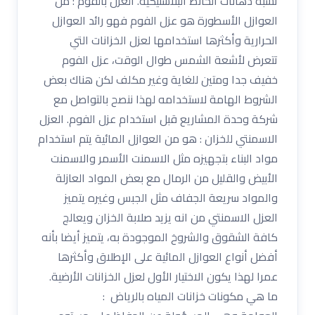
تشبة دهانات الحائط البلاستيكية. العزل بالفوم : من
العوازل الأسطورة هو عزل الفوم فهو رائد العوازل
الحرارية وأكثرها استخدامها لعزل الخزانات التي
تتعرض لأشعة الشمس طوال الوقت، عزل الفوم
خفيف جدا ومتين للغاية وغير مكلف لكن هناك بعض
الشروط الهامة لاستخدامه لهذا ننصح بالتواصل مع
شركة وحدة المشاريع قبل استخدام عزل الفوم. العزل
الاسمنتي للخزان : هو من العوازل المائية يتم استخدام
مواد البناء بتجهيزه مثل الاسمنت الأسمر والاسمنت
الأبيض والقليل من الرمال مع بعض المواد العازلة
والمواد سريعة الجفاف مثل الجبس وغيره يتميز
العزل الاسمنتي من انه يزيد صلابة الخزان ويعالج
كافة الشقوق والشروخ الموجودة به، يتميز أيضا بأنه
أفضل أنواع العوازل المائية على الإطلاق وأكثرها
عمرا لهذا يكون الاختيار الأول لعزل الخزانات الأرضية.
ما هي مكونات خزانات المياه بالرياض :