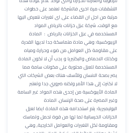
للرطوبة والعازلة للحرارة والتى تؤكد عدم عودة هذه
التشققات مرة اخرى فالشركة تعتمد على خطوات
مرتبة من اجل ان القضاء على اى تغيرات نتعرض اليها
مع الوقت. شركة عزل خزانات بالرياض المواد
المستخدمه في عزل الخزانات بالرياض : المادة
الإيبوكسية: وهي مادة متماسكة جدا لديها القدرة
على مقاومة كل العوامل من ضوء وحرارة ومياه
وكذلك الاحماض والبكتيريا و يجب أن لا تكون المادة
المستخدمة للعزل محتوية على مكونات سامة مما
يضر بصحة الانسان وللأسف هناك بعض الشركات التي
لا تكترث إلى هذا الأمر ولكنه ضروري جدا وتعتبر
المادة الأيبوكسية من إحدى هذه المواد غير السامة
وغير المضرة على صحة الإنسان. المادة
البوليميرية: يتم استخدامه هذه المادة ايضا لعزل
الخزانات الخرسانية لما لها من قوة تحمل وتماسك
ومقاومة لكل التغيرات والعوامل الخارجية, وهي