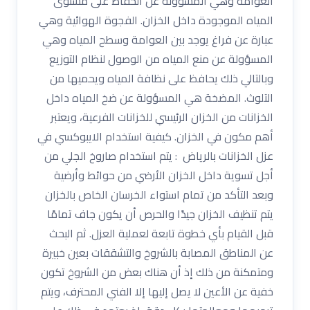
العوامة وهي المسؤولة عن الحفاظ على مستوى
المياه الموجودة داخل الخزان. الفجوة الهوائية وهي
عبارة عن فراغ يوجد بين العوامة وسطح المياه وهي
المسؤولة عن منع المياه من الوصول لنظام التوزيع
وبالتالي ذلك يحافظ على نظافة المياه ويحميها من
التلوث. المضخة هي المسؤولة عن ضخ المياه داخل
الخزانات من الخزان الرئيسي للخزانات الفرعية، ويعتبر
أهم مكون في الخزان. كيفية استخدام الايبوكسي في
عزل الخزانات بالرياض : يتم استخدام صاروخ الجلي من
أجل تسوية داخل الخزان الأرضي من حوائط وأرضية
وبعد التأكد من تمام استواء الخرسان الخاص بالخزان
يتم تنظيف الخزان جيدًا والحرص أن يكون جاف تمامًا
قبل القيام بأي خطوة تابعة لعملية العزل. ثم البحث
عن المناطق المصابة بالشروخ والتشققات بعين خبيرة
ومتمكنة من ذلك إذ أن هناك بعض من الشروخ تكون
خفية عن الأعين لا يصل إليها إلا الفني المحترف، ويتم