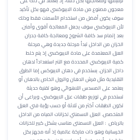
ترميمها ومعالجتها بكل دقة، إذ يعتمد في ذلك على
معجون مصنوع من مادة الايبوكسي فهو بكل تأكيد
سوف يكون أفضل من استخدام الأسمنت فقط وذلك
لأن الايبوكسي سوف يجعل المعالجة أقوى وأمتن.
بعد إتمام سد كافة الشروخ ومعالجة كافة جدران
الخزان من الداخل تبدأ مرحلة جديدة وهي مرحلة
العزل المعتمدة على مادة الايبوكسي إذ يتم خلط
كمية الايبوكسي المحددة مع التنر استعداداً لدهان
داخل الحزان. يستخدم في دهان الايبوكس إما الطرق
التقليدية مثل فرش الدهان والرول الخاص بالدهان أو
يعتمد على المسدس اللاهوائي وهو تقنية حديثة
تستخدم في توزيع طبقات عزل الايبوكسي، ويراعى أن
تكون الطبقات أكثر من ثلاثة أو حسب رؤية فني العزل
المتخصص. العزل الاسمنتي لخزانات المياه من الداخل
بالرياض : العزل الاسمنتى مناسب بشكل كبير للخزانات
الخرسانية وهو ذات ماركة عالمية إذ أنه مجهز بكل