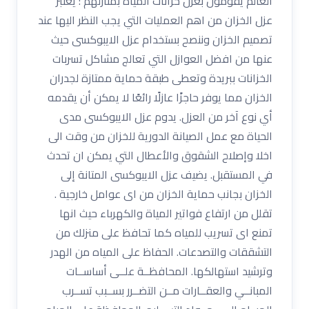
العالم يقومون بعزل خزانات المياه بمنازلهم : يعتبر
عزل الخزان من اهم العمليات التي يجب النظر اليها عند
تصميم الخزان وننصح بستخدام عزل الايبوكسى حيث
عنها من افضل العوازل التي تعالج مشاكل تسربات
الخزانات ببريدة وتعطى طبقة حماية ممتازة لجدران
الخزان مما يوفر حاجزًا عازلًا رائعًا لا يمكن أن يقدمه
أي نوع آخر من العزل. يدوم عزل الايبوكسى مدى
الحياة مع عمل الصيانة الدورية للخزان من وقت الى
اخلا وإصلاح الشقوق والأعطال التي يمكن ان تحدث
في المستقبل. يضيف عزل الايبوكسى المتانة إلى
الخزان بجانب حماية الخزان من اى عوامل خارجية .
تقلل من ارتفاع فواتير المياة والكهرباء حيث انها
تمنع اى تسريب للمياه كما تحافظ على منزلك من
التشققات والتصدعات. الحفاظ على المياه من الهدر
وترشيد استهالكها. المحافظــة علــى أساســات
المبانــي والعقــارات مــن التضــرر بســبب تســرب