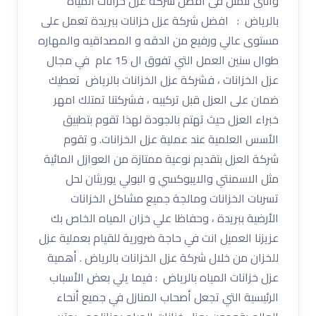
والتى تتمثل فى افضل شركة عزل خزانات المياه
بالرياض : افضل شركة عزل خزانات ببريدة تعمل على
مستوى عالي ورفيع من الدقه و المصداقيه والمهاره
طوال سنين العمل التي تفوق ال 15 عام في مجال
عزل الخزانات ، فشركة عزل الخزانات بالرياض تعطيك
ضمان على العزل قبل تركيبه ، فشركتنا تمتلك امهر
خبراء العزل حيث تهتم بالجودة لهذا تقوم بتطبيق
الأسس العلمية عند عملية عزل الخزانات. و تقوم
شركة العزل بتقديم نوعية ممتازة من العوازل المائية
مثل الاسمنتي والايبوكسي و البولي يوريثان لحل
تسربات الخزانات ومالجة جميع مشاكل الخزانات
الأرضية ببريدة ، وحفاظا علي خزان المياه الخاص بك
عزيزنا العميل انت في حاجة ضرورية للقيام بعملية عزل
للخزان من خلال شركة عزل الخزانات بالرياض . أهمية
عزل خزانات المياه بالرياض : فيما يلي بعض الأسباب
الرئيسية التي تجعل أصحاب المنازل في جميع أنحاء