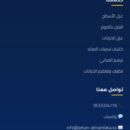
عزل الأسطح
العزل بالفوم
عزل الخزانات
كشف تسربات المياه
ترميم المباني
تنظيف وتعقيم الخزانات
تواصل معنا
0533334179
واتساب
info@arkan-almamlaka.sa