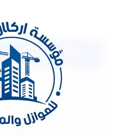
المهندسون والعمالة
الصغيرة من اهم الامور التي تعطي جمالا لمنزلك فعند 
نحن شركة أركان المملكة رائدة في مجال تشطيب الش
نعتمد على خبرات مهندسين مختصين في مجال التشطيب
المقرات الادارية والمصانع بالاضافة الى عمل جميع 
شقق ووحدات سكنية تشطيب فلل تشطيب قصور على أعلى
بالرياض. التصميم الداخلي يمتاز دائما بإحتوائه علي ت