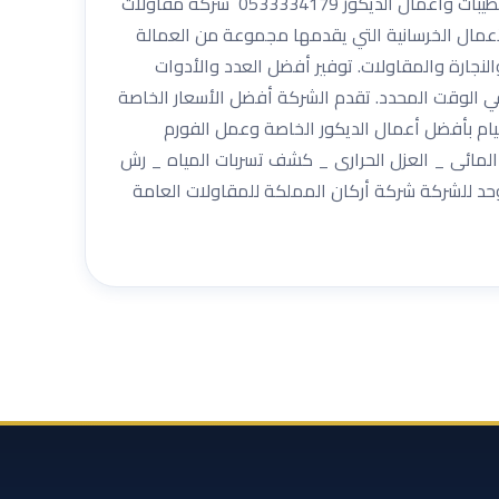
بالرياض هو الحل الأمثل لكي تقوم بتنفيذ جميع المشاريع التي تحتاج إليها. عزل شركة أركان المملكة للمقاولات العامة والتشطيبات واعمال الديكور 0533334179 شركة مقاولات
لأعمال الخرسانية التي يقدمها مجموعة من العمالة
لنجارة والمقاولات. توفير أفضل العدد والأدوات
في الوقت المحدد. تقدم الشركة أفضل الأسعار الخاصة
يام بأفضل أعمال الديكور الخاصة وعمل الفورم
المائى _ العزل الحرارى _ كشف تسربات المياه _ رش
وحد للشركة شركة أركان المملكة للمقاولات العامة