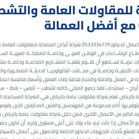
 للمقاولات العامة والتشط
شركة أركان المملكة للمقاولات العامة والتشطيبات واعمال الديكور 3334179
ـاع الإنشــاءات في الوطــن العربــي وخاصــة المملكــة العربيــة السـعود
ت عربيــة تســتطيع أن تقــوم بتنفيــذ المشــاريع الضخمــة وخاصــة مش
الأجنبيــة وخاصــة في مجــالات التكنولوجيــا الحديثــة المتطــورة والمس
 في العمل والدقة والانجاز هدفنا رضاء العميل وأسعار منافسة اعمال
ج – استرتحات تنفذ جميع المباني كافه تشطيب – تلياس – بلاط – سيرا
بالرياض تعتبر شركة مقاولات عامة بالرياض هي الشركة المساعدة ال
توفر بها أكبر مجموعة من المهندسين والفنين المحترفين الذين يقومو
غيره الكثير من الأعمال الأخرى فمن خلال شركة مقاولات عامة بالرياض
ميع الأعمال. إذا كنت تريد بناء بيتك على أعلى مستوى وتريد أن تكون ج
للتمتع بأحدث التجهيزات الديكور الخاصة والحصول على أعمال كلاسيك