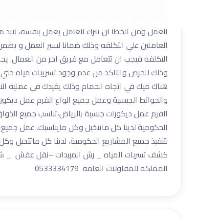
يظهر في النهاية من خلال تقييم الخدمة التي يحصل عل
العامل النهائي هو شكل البناية داخليا وخارجيا. عوام
العمل ومن الخطأ ان تترك العامل يعمل بنفسه، لابد م
العاملين علي التكلفه وذلك ضمانا لسير العمل و يضم
التكلفه فيجب ان تتعامل مع فريق اخر من العمال. يجب
وذلك للحرص والتاكد من عدم وجود تسريبات مياه حتي لا
هناك ميك في اتجاه الحمام وذلك يفيدك في عمليه ال
والحوائط الجبسية وعمل جميع انواع الفرم عمل ديكورا
الفرم عمل ديكورات جبسية بالرياض،تناسب جميع الذو
الحكومية لدينا كل ماتتخيل وكل مايناسبك. عمل جميع 
لتنفيذ جميع المشاريع الحكومية، لدينا كل ماتتخيل وكل 
كشف تسربات المياه _ رش المبيدات –نقل عفش _ شركة 
المملكة للمقاولات العامة 0533334179