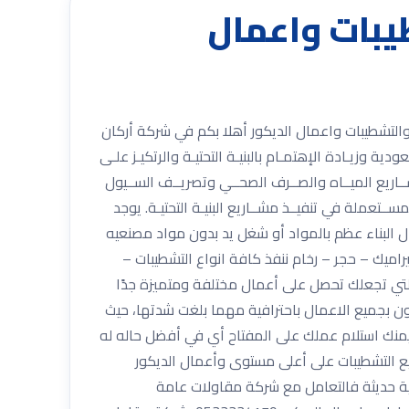
يبات واعمال
053 شركة أركان المملكة للمقاولات العامة والتشطيبات واعمال الديكور أهلا بكم في شركة أركان
ية وزيـادة الإهتمـام بالبنيـة التحتيـة والرتكيـز علـى
ــاريع الميــاه والصــرف الصحــي وتصريــف الســيول
ــتعملة في تنفيــذ مشــاريع البنيـة التحتيـة. يوجد
 البناء عظم بالمواد أو شغل يد بدون مواد مصنعيه
ميك – حجر – رخام ننفذ كافة انواع التشطيبات –
تي تجعلك تحصل على أعمال مختلفة ومتميزة جدًا
ن بجميع الاعمال باحترافية مهما بلغت شدتها، حيث
 يمنك استلام عملك على المفتاح أي في أفضل حاله له
ميع التشطيبات على أعلى مستوى وأعمال الديكور
ية حديثة فالتعامل مع شركة مقاولات عامة