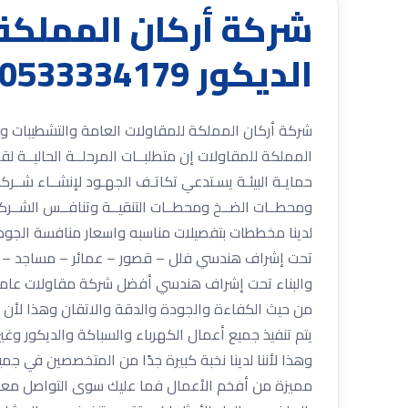
شركة أركان المملكة
الديكور 0533334179 مع أفضل العمالة
المملكة للمقاولات إن متطلبــات المرحلــة الحاليــة لقطـ
حمايـة البيئـة يسـتدعي تكاتـف الجهـود لإنشــاء شــركا
ومحطــات الضــخ ومحطــات التنقيــة وتنافــس الشــركات 
لدينا مخططات بتفصيلات مناسبه واسعار منافسة الجودة
تحت إشراف هندسي فلل – قصور – عمائر – مساجد – أبرا
والبناء تحت إشراف هندسي أفضل شركة مقاولات عامة 
من حيث الكفاءة والجودة والدقة والاتقان وهذا لأن ي
يتم تنفيذ جميع أعمال الكهرباء والسباكة والديكور و
وهذا لأننا لدينا نخبة كبيرة جدًا من المتخصصين في ج
مميزة من أفخم الأعمال فما عليك سوى التواصل معنا 