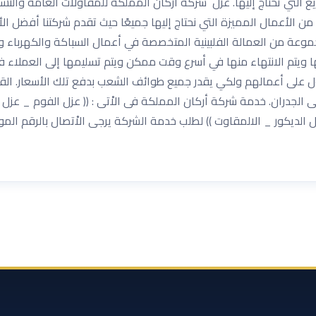
ن الأعمال المميزة التي نحتاج إليها جميعًا حيث تقدم شركتنا أفضل ا
موعة من العمالة الفلبينية المتخصصة في أعمال السباكة والكهرباء وا
ها ويتم الانتهاء منها في أسرع وقت ممكن ويتم تسليمها إلى العملاء 
ل على أعمالهم ولكي يقدر جميع طوائف الشعب بدفع تلك الأسعار. الق
لجدران. خدمة شركة أركان المملكة فى الاْتى : (( عزل الفوم _ عزل 
لديكور _ الالمقاوت )) لطلب خدمة الشركة يرجى الاْتصال بالرقم الم