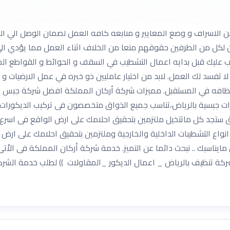
يها العميل، حيث تقوم التشطيبات علي الإبداع في فن النقوشات والرس
ل مؤثرة علي دقة التشطيبات التي تقدمها اي شركة تشطيبات بالرياض يجب
ن الاشراف و وضع المعايير و متابعه كافه العمل لضمان الوصل الي الت
ن لكل من الطرفين حقوقهم منعا من الخلاف اثناء العمل مما يؤدي ال
 عليك قبل بدايه اعمال التشطيب في السقف و الحوائط و القواطع الج
 تفسد لك العمل. لابد من اختيار عامليين ذو خبره في عمل الارضيات و
نظافه في المستقبل. مميزات شركة أركان المملكة افضل شركة جبس ب
ت جبسية بالرياض،تناسب جميع الذواق متخصصون فى تركيب الديكورات ج
اق ستجد كل ماتتخيل ملتزمين بتحقيق احلامك على ارض الواقع فى اسر
انواع التشطيبات الداخلية والخارجية وملتزمين بتحقيق احلامك على ا
مايناسبك .. نبحث دائما عن التميز. خدمة شركة أركان المملكة فى الاْتى
تنظيف بالرياض _ اعمال الديكور _المقاولات )) لطلب خدمة الشركة 