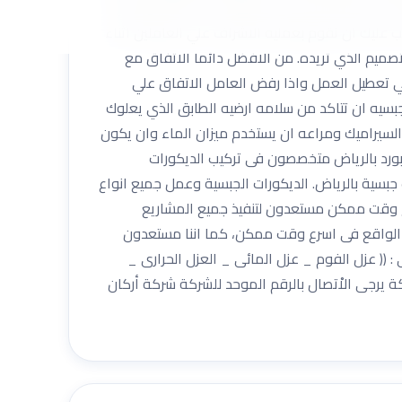
ومات وغيرها خاصة في التصميمات الداخلية، ويكون
 عليك ان تقوم بعمليه الاشراف علي العاملين اثناء
صميم الذي تريده. من الافضل دائما الاتفاق مع
ي تعطيل العمل واذا رفض العامل الاتفاق علي
بسيه ان تتاكد من سلامه ارضيه الطابق الذي يعلوك
 السيراميك ومراعه ان يستخدم ميزان الماء وان يكون
ورد بالرياض متخصصون فى تركيب الديكورات
بسية بالرياض. الديكورات الجبسية وعمل جميع انواع
ع وقت ممكن مستعدون لتنفيذ جميع المشاريع
رض الواقع فى اسرع وقت ممكن، كما اننا مستعدون
 : (( عزل الفوم _ عزل المائى _ العزل الحرارى _
يرجى الاْتصال بالرقم الموحد للشركة شركة أركان