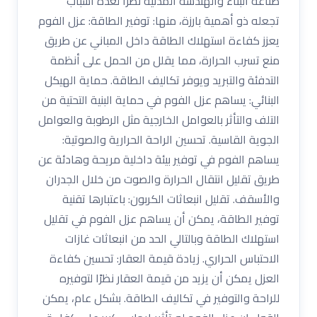
صناعة البناء والهندسة المدنية نظراً لعدة أسباب
تجعله ذو أهمية بارزة، منها: توفير الطاقة: عزل الفوم
يعزز كفاءة استهلاك الطاقة داخل المباني عن طريق
منع تسرب الحرارة، مما يقلل من الحمل على أنظمة
التدفئة والتبريد ويوفر تكاليف الطاقة. حماية الهيكل
البنائي: يساهم عزل الفوم في حماية البنية التحتية من
التلف والتأثر بالعوامل الخارجية مثل الرطوبة والعوامل
الجوية القاسية. تحسين الراحة الحرارية والصوتية:
يساهم الفوم في توفير بيئة داخلية مريحة وهادئة عن
طريق تقليل انتقال الحرارة والصوت من خلال الجدران
والأسقف. تقليل انبعاثات الكربون: باعتبارها تقنية
توفير الطاقة، يمكن أن يساهم عزل الفوم في تقليل
استهلاك الطاقة وبالتالي الحد من انبعاثات غازات
الاحتباس الحراري. زيادة قيمة العقار: تحسين كفاءة
العزل يمكن أن يزيد من قيمة العقار نظرًا لتوفيره
للراحة والتوفير في تكاليف الطاقة. بشكل عام، يمكن