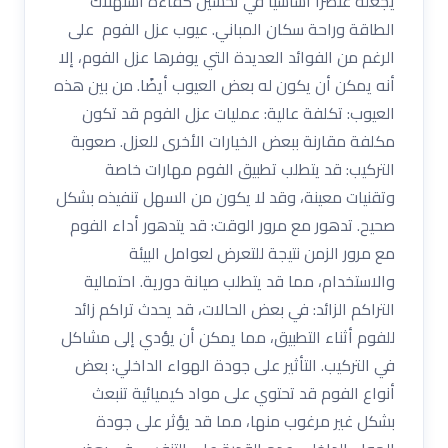
يجعله عنصراً أساسياً في تحسين كفاءة استهلاك
الطاقة وراحة سكان المباني. عيوب عزل الفوم على
الرغم من الفوائد العديدة التي يوفرها عزل الفوم، إلا
أنه يمكن أن يكون له بعض العيوب أيضًا. من بين هذه
العيوب: تكلفة عالية: عمليات عزل الفوم قد تكون
مكلفة مقارنة ببعض الخيارات الأخرى للعزل. صعوبة
التركيب: قد يتطلب تطبيق الفوم مهارات خاصة
وتقنيات معينة، وقد لا يكون من السهل تنفيذه بشكل
صحيح. تدهور مع مرور الوقت: قد يتدهور أداء الفوم
مع مرور الزمن نتيجة للتعرض لعوامل البيئة
والاستخدام، مما قد يتطلب صيانة دورية. احتمالية
التراكم الزائد: في بعض الحالات، قد يحدث تراكم زائد
للفوم أثناء التطبيق، مما يمكن أن يؤدي إلى مشاكل
في التركيب. التأثير على جودة الهواء الداخلي: بعض
أنواع الفوم قد تحتوي على مواد كيميائية تنبعث
بشكل غير مرغوب منها، مما قد يؤثر على جودة