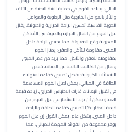
التدفئة والتبريد ويوفر تكاليف الطاقة. حماية الهيكل
البنائي: يساعد الفوم في حماية البنية التحتية من التلف
والتأثر بالعوامل الخارجية مثل الرطوبة والعوامل
الجوية القاسية. تحسين الراحة الحرارية والصوتية: يقلل
عزل الفوم من انتقال الحرارة والصوت بين الأماكن
المعزولة وغير المعزولة، مما يحسن الراحة داخل
المبنى. مقاومة للتآكل والعفن: يمتاز الفوم
بمقاومته للعفن والتآكل، مما يزيد من عمر المبنى
ويقلل من التكاليف الناتجة عن الصيانة. خفض
الانبعاثات الكربونية: بفضل تحسين كفاءة استهلاك
الطاقة في المباني، يمكن لعزل الفوم المساهمة
في تقليل انبعاثات غازات الاحتباس الحراري. زيادة قيمة
العقار: يمكن أن يزيد الاستثمار في عزل الفوم من
قيمة العقار نظرًا لتحسين كفاءة الطاقة والراحة
داخل المبنى. بشكل عام، يمكن القول إن عزل الفوم
يوفر مجموعة من الفوائد المهمة للمباني، مما