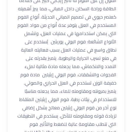
القول إن عزل الفوم له تأثير إيجابي كبير على كفاءة
الطاقة وراحة السكان داخل المباني، مما يبرز أهميته
كعنصر حيوي في تصميم المباني الحديثة. أنواع الفوم
المستخدم في العزل يتوفر عدة أنواع من مواد الفوم
التي يمكن استخدامها في عمليات العزل، وتشمل
الأنواع الشائعة: فوم البولي يوريثين يُستخدم على
نطاق واسع في عمليات العزل بسبب فعاليته العالية
في منع تسرب الحرارة والرطوبة. يتميز بقدرته على
التمدد والانكماش، مما يجعله مادة مثالية لملء
الفجوات والتشققات. فوم البولي إيثيلين مادة فوم
خفيفة الوزن تستخدم في العزل الحراري والصوتي.
يتميز بمرونته ومقاومته للماء، مما يجعله مناسبًا
للاستخدام في بيئات رطبة. فوم البولي إيثيلين المتقاط
نوع آخر من فوم البولي إيثيلين معالج بشكل إضافي
لزيادة قوته ومقاومته للتآكل. يستخدم في التطبيقات
التي تتطلب مقاومة عالية للضغط والتأثير. فوم