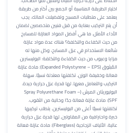
الحفاظ على درجة حرارة المياه وتقليل نمو الطحالب.
اختيار الطريقة المناسبة أو الجمع بين أكثر من طريقة
يعتمد على متطلبات المسبح وتفضيلات المالك. يجب
أن يتم التركيب بعناية من قبل فنيين متخصصين لضمان
الأداء الأمثل. ما هي أفضل المواد العازلة للمسابح
من حيث الكفاءة والتكلفة؟ هناك عدة مواد عازلة
شائعة الاستخدام في عزل المسابح، وكل منها له
مزايا وعيوب من حيث الكفاءة والتكلفة: البوليسترين
المُبثوق (Expanded Polystyrene – EPS): مادة عازلة
فعالة وخفيفة الوزن. تكلفتها معتدلة نسبيًا. سهلة
التركيب والتعامل معها. لها قدرة عزل حرارية جيدة.
البوليوريثان المرش (Spray Polyurethane Foam –
SPF): مادة عازلة فعالة جدًا وخالية من الثقوب.
تكلفتها نسبيًا أعلى من البوليسترين. يتطلب تركيبها
خبرة واحترافية من المقاولين. لها قدرة عزل حرارية
عالية. الألياف الزجاجية (Fiberglass): مادة عازلة فعالة