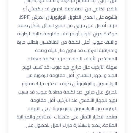
عزل حراري جيد مقاوم للرطوبة والتلف عيوب: ليس
بالقدر الكافي من المقاومة للحريق قد ينكمش أو
يتشوه على المدى الطويل البوليوريثان المرش (SPF):
مزايا: أفضل عزل حراري من جميع البدائل يشكّل طبقة
موحّدة بدون ثقوب أو فراغات مقاومة عالية للرطوبة
والتلف عيوب: أعلى تكلفة من المنافسين يتطلب خبرة
واحترافية للتركيب قد يكون ضار للبيئة وصحة
المستخدم الألياف الزجاجية: مزايا: تكلفة معتدلة
سهلة التركيب عزل حراري جيد عيوب: قد تسبب تهيج
الجلد والجهاز التنفسي أقل مقاومة للرطوبة من
البوليسترين والبوليوريثان صوف الصخر: مزايا: مقاوم
للحريق عزل حراري جيد تكلفة معتدلة عيوب: قد يسبب
تهيج للجهاز التنفسي عند التركيب أقل مقاومة
للرطوبة من البوليسترين والبوليوريثان في النهاية،
يعتمد الاختيار الأمثل على متطلبات المشروع والميزانية
المتاحة. ينصح باستشارة خبراء العزل للحصول على