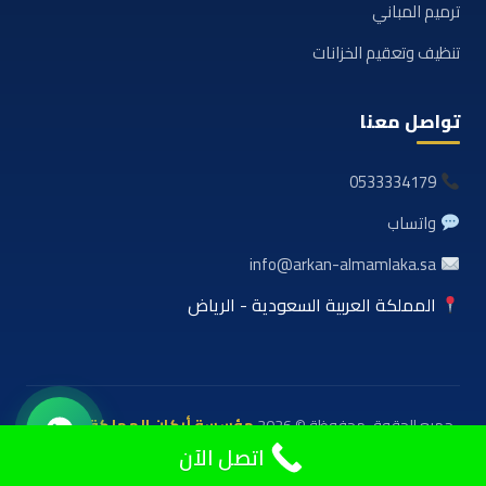
ترميم المباني
تنظيف وتعقيم الخزانات
تواصل معنا
0533334179
واتساب
info@arkan-almamlaka.sa
المملكة العربية السعودية - الرياض
جميع الحقوق محفوظة © 2026
مؤسسة أركان المملكة للعوازل
والمقاولات
اتصل الآن