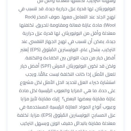
وسهلة التركيب. تكلفتها معتدلة وأقل من
البوليوريثان. لها قدرة عزل حرارية جيدة. قد تتسبب في
تهيج الجلد عند التعامل معها. صوف الصخر (Rock
Wool): مادة عازلة فعالة ومقاومة للحريق. تكلفتها
معتدلة وأقل من البوليوريثان. لها قدرة عزل حرارية
جيدة. يمكن أن تتسبب في تهيج الجهاز التنفسي عند
التركيب. بشكل عام، البوليسترين المُبثوق (EPS) يُعتبر
أفضل خيار من حيث التوازن بين الكفاءة والتكلفة.
ولكن قد تكون البوليوريثان المرش (SPF) أفضل خيار
للعزل الأمثل إذا كانت التكلفة ليست عائقًا. ويجب
استشارة خبراء العزل لتحديد الحل الأمثل لكل مشروع
على حدة. ما هي المزايا والعيوب الرئيسية لكل مادة
عازلة مقارنة ببعضها البعض؟ إليك مقارنة لأبرز مزايا
وعيوب أنواع المواد العازلة الرئيسية المستخدمة في
عزل المسابح: البوليسترين المُبثوق (EPS): مزايا: تكلفة
معتدلة مقارنة بالبدائل خفيف الوزن ويسهل التركيب