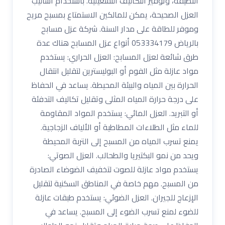
النظيفة، وتوفير التكاليف التشغيلية. باستخدام أساليب
العزل الصحيحة، يمكن للمالكين الاستمتاع بمسبح مريح
وموفر للطاقة على مدار السنة. شركة عزل مسابح
بالرياض 053334179 أنواع عزل المسابح هناك عدة
طرق شائعة لعزل المسابح: العزل الحراري: يستخدم
مواد عازلة مثل الفوم أو البوليسترين لتقليل انتقال
الحرارة بين المياه والبيئة المحيطة. يساعد في الحفاظ
على درجة حرارة المياه المثلى وتقليل تكاليف التدفئة
أو التبريد. العزل المائي: يستخدم المواد المقاومة
للماء مثل الطلاءات المطاطية أو الألياف الزجاجية.
يمنع تسرب المياه من المسبح إلى التربة المحيطة
ويحد من نمو البكتيريا والطحالب. العزل الصوتي:
يستخدم مواد عازلة للصوت لتخفيف الضوضاء الصادرة
من المسبح. مهم خاصة في المناطق السكنية لتقليل
الإزعاج للجيران. العزل الضوئي: يستخدم طبقات عازلة
للضوء لمنع تسرب الضوء إلى المسبح. يساعد في