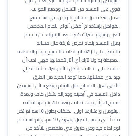
البيتومين والانثومات ثم الفوم الحراري لعمل عازل
قوي على المسبح من الأسفل وجميع الجوانب.
تعمل شركة عزل مسابح بالرياض على سد جميع
الفواصل بإستخدام أفضل أنواع اللحام المخصص
للعزل ويدوم لفترات كبيرة. بعد الإنتهاء من بالقيام
بعزل المسبح بنجاح تحرص شركة عزل مسابح
بالرياض على الإهتمام بنظافة المسبح جيدا والمنطقة
المحيطة به ولا تترك أي أثار لأعمالها فهي تحب أن
تحافظ على النظافة بشكل دائم وتترك دائما انطباع
جيد لدى عملائها. كما توجد العديد من الطرق
الأخرى لعزل المسابح مثل القيام بوضع سائل البيتومين
داخل المسبح في أرضيته وجدرانه بشكل كاف ولمدة
تسمح له بأن يجف تماما، وبعد ذلك يتم فرد لفائف
البيتومين وإعتبارها اولى الطبقات بطول 10سم ثم تكرر
مرة أخرى بنفس الطول وبعرض 10سم، ويتم استخدام
نوع لحام جيد وعن طريق فني متخصص للتأكد من