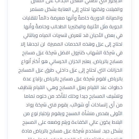
الديكور التي تضفي الشكل الجذاب على المنازل
والفيلات ولكنها تحتاج إلى العناية بشكل مستمر
والصيانة الدورية خاصةً وأنها معرضة دائماً للتقلبات
الجوية مثل الأتربة والبكتيريا الطحالب وخاصةً وأنها
في بعض الأحيان قد تتعرض لتسربات المياه وبالتالي
تحتاج إلى عزل وهذه الخدمات المميزة لن تجدها إلا
في شركة الشهاب كنترول افضل شركة عزل مسابح
مسابح بالرياض. يعتبر الخزان الخرساني هو أكثر أنواع
الخزانات التي تحتاج إلى عزل داخلي. طرق عزل المسابح
بالرياض تقوم شركة عزل مسابح بالرياض بإتباع عدة
خطوات عند القيام بعزل المسابح وهي: القيام بتنظيف
وتنشيف المسابح جيدا وذلك للتأكد من خلوه تماما
من أي إتساخات أو شوائب. يقوم فني شركة رواد
الأولى بفحص منشأة المسبح ويقوم بإختيار نوع من
البلاط يكون عالي الكفاءة ويتم وضعه على المسبح
بشكل جيد. تستخدم شركة عزل مسابح بالرياض مادة