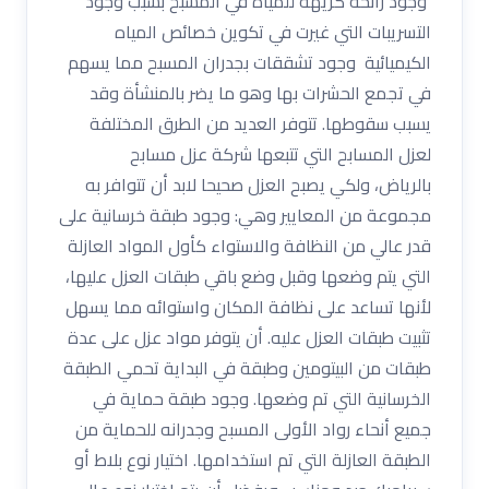
وجود رائحه كريهه للمياه في المسبح بسبب وجود
التسريبات التي غيرت في تكوين خصائص المياه
الكيميائية وجود تشققات بجدران المسبح مما يسهم
في تجمع الحشرات بها وهو ما يضر بالمنشأة وقد
يسبب سقوطها. تتوفر العديد من الطرق المختلفة
لعزل المسابح التي تتبعها شركة عزل مسابح
بالرياض، ولكي يصبح العزل صحيحا لابد أن تتوافر به
مجموعة من المعايير وهي: وجود طبقة خرسانية على
قدر عالي من النظافة والاستواء كأول المواد العازلة
التي يتم وضعها وقبل وضع باقي طبقات العزل عليها،
لأنها تساعد على نظافة المكان واستوائه مما يسهل
تثبيت طبقات العزل عليه. أن يتوفر مواد عزل على عدة
طبقات من البيتومين وطبقة في البداية تحمي الطبقة
الخرسانية التي تم وضعها. وجود طبقة حماية في
جميع أنحاء رواد الأولى المسبح وجدرانه للحماية من
الطبقة العازلة التي تم استخدامها. اختيار نوع بلاط أو