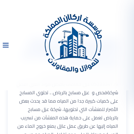
شركة عزل مسابح بالرياض
0533334179 متخصصون في
عزل المسابح و
أفضل شركة فحص و عزل مسابح بالرياض
0533334179 عزل حمامات بأفضل مواد العزل أفضل
شركةفحص و عزل مسابح بالرياض .. تحتوي المسابح
على كميات كبيرة جدا من المياه مما قد يحدث بعض
الأضرار للمنشآت التي تحتويها، شركة عزل مسابح
بالرياض تعمل على حماية هذه المنشآت من تسريب
المياه إليها عن طريق عمل عازل يمنع خروج الماء من