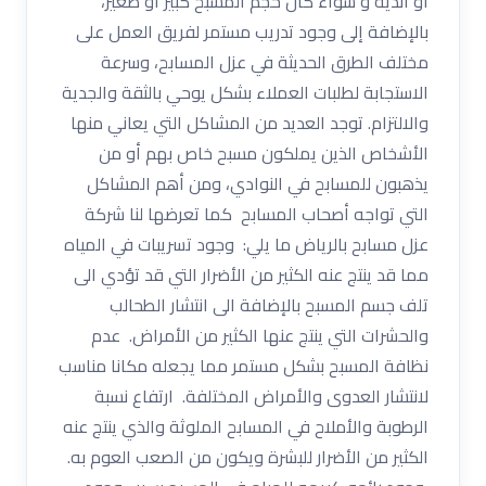
او انديه و سواء كان حجم المسبح كبير أو صغير،
بالإضافة إلى وجود تدريب مستمر لفريق العمل على
مختلف الطرق الحديثة في عزل المسابح، وسرعة
الاستجابة لطلبات العملاء بشكل يوحي بالثقة والجدية
والالتزام. توجد العديد من المشاكل التي يعاني منها
الأشخاص الذين يملكون مسبح خاص بهم أو من
يذهبون للمسابح في النوادي، ومن أهم المشاكل
التي تواجه أصحاب المسابح كما تعرضها لنا شركة
عزل مسابح بالرياض ما يلي: وجود تسريبات في المياه
مما قد ينتج عنه الكثير من الأضرار التي قد تؤدي الى
تلف جسم المسبح بالإضافة الى انتشار الطحالب
والحشرات التي ينتج عنها الكثير من الأمراض. عدم
نظافة المسبح بشكل مستمر مما يجعله مكانا مناسب
لانتشار العدوى والأمراض المختلفة. ارتفاع نسبة
الرطوبة والأملاح في المسابح الملوثة والذي ينتج عنه
الكثير من الأضرار للبشرة ويكون من الصعب العوم به.