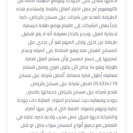
لحامها بشكل عالي الجودة، وتوضع الطبقة الثالثة من
الألومنيوم ثم عمل اختبار العازل بالبلاط. وتستخدم هذه
الطريقة العديد من شركات عزل مسابح بالرياض، كما
تلجأ بعض الشركات إلى القيام بوضع طبقة خرسانية
لحماية العزل. وجدير بالذكر معرفة أنه لا يتم تفضيل
طريقة عن اخرى ولكن المهم هو أن يجدي عزل
المسابح الغرض منه وهو الحفاظ على المياه وعدم
تسريبها إلى جسم المسبح وأن يستمر العزل لفترة
طويلة وهو ما يحتاج لأن يكون قوي ومتين لتستمر
فعاليته أطول فترة ممكنة. أفضل شركة عزل مسابح
053334179 افضل شركة عزل مسابح بالرياض
تقدم شركه عزل مسابح بالرياض خدماتها باقصى
جوده وفعاليه حيث تستخدم المواد العازلة ذات جودة
عالية وتهتم بالمواد الآمنة التي لا ينتج عنها أضرار،
والشركة لديها فريق عمل مدرب ولديه خبره عاليه في
التعامل مع جميع أنواع المسابح سواء منزل او فلل