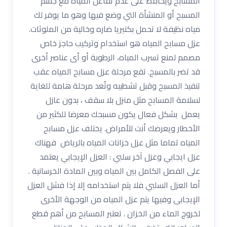
المسابح ويحافظ على عدم تفاعل المياه مع جسم
المسبح أو المنشأة التي وضع فيها وهو ما يوفر لك
مياه نظيفة لا تحمل بكتيريا ضاره وخالية من الملوثات.
عزل مسابح المياه هو استخدام وتركيب حاجز خاص
مصمم لمنع تسرب المياه، الرطوبة أو أى عناصر أخرى
قد تضر بالمسبح. تقع مرحلة عزل مسابح المياه عقب
تنفيذ المسبح وقبل تشطيبه وتُعد مرحلة هامة للغاية
لسلامة المسابح مثل منزل بلا سقف ، بدون عازل
يعمل بشكل فعال يكون مسبحك معرضا للكثير من
الأخطار ويعرضك أنت للأمراض. يختلف عزل مسابح
المياه تماما مثل عزل خزانات المياه بالرياض فهناك
عزل ايجابي وعزل آخر سلبي : العزل الإيجابي يعتمد
على الفصل الكامل بين المياه وبين المادة الخرسانية .
أما العزل السلبي فلا يتم استخدامه إلا إذا فشل العزل
الإيجابى وفيها يتم عزل المياه من الوجهة الأخرى
لخروج الماء من الخزان . تعتبر المسابح من أهم قطع