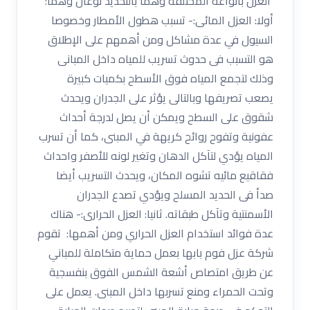
العزل بأنواعه المختلفة وهما بالتحديد نوعان وهما:
أولا: العزل المائى:- تسبب هطول الأمطار وخصوصا
السيول في عدة مشاكل ومن أهمهم على الإطلاق
هو التسبب فى حدوث تسريب للمياه داخل المبانى
وذلك لتجمع المياه فوق الأسطح بكميات كبيرة
يصعب تصريفها وبالتالى يؤثر على الجدران ويحدث
شقوق على السطح ويمكن أن يصل لدرجة أحداث
عفونية وتفوح روائح كريهة في المبنى، كما أن تسرب
المياه يؤدي لتآكل الدهان وتغير لونه للأصفر واحداث
فقاقيع مائيه تشوه المكان، ويحدث التسريب أيضا
صدأ فى الحديد المسلح ويؤدي تصدع الجدران
الأسمنتية وتآكل طبقاته. ثانيا: العزل الحرارى:- هناك
عدة فوائد استخدام العزل الحراري ومن أهمها: تقوم
شركة عزل فوم بابها بعمل حماية متكاملة للمباني
عن طريق امتصاص أشعة الشمس الفوق بنفسجية
وتحت الحمراء ومنع تسربها داخل المبنى. يعمل على