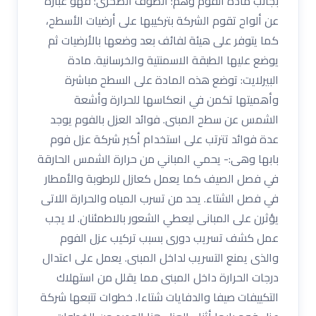
بجانب مادة الفوم وهم: الصوف الصخرى: فهو عبارة
عن ألواح تقوم الشركة بتركيبها على أرضيات الأسطح،
كما يتوفر على هيئة لفائف بعد وضعها بالأرضيات ثم
يوضع عليها الطبقة الاسمنتية والخرسانية. مادة
البيرلايت: توضع هذه المادة على السطح مباشرة
وأهميتها تكمن في انعكاسها للحرارة وأشعة
الشمس عن سطح المبنى. فوائد العزل بالفوم يوجد
عدة فوائد تترتب على استخدام أكبر شركة عزل فوم
بابها وهى:- يحمي المباني من حرارة الشمس الحارقة
في فصل الصيف كما يعمل كعازل للرطوبة والأمطار
في فصل الشتاء. يحد من تسرب المياه والحرارة اللاتى
يؤثرن على المبانى ليعطي الشعور بالاطمئنان. لا يجب
عمل كشف تسريب دورى بسبب تركيب عزل الفوم
والذى يمنع التسريب لداخل المبنى. يعمل على اعتدال
درجات الحرارة داخل المبنى مما يقلل من استهلاك
التكييفات صيفا والدفايات شتاءا. خطوات تتبعها شركة