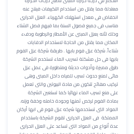
التحكم في درجة حرارة المبنى لتصبح درجات الحرارة
معتدلة مما يقلل من استخدام التكييفات فينتج عنه
انخفاض فى معدل استهلاك الكهرباء. العزل الحرارى
مناسب فى جميع فصول السنة بما فيهم فصل الشتاء
وذلك لأنه يعزل المبنى عن الأمطار والرطوبة ودفء
المكان مما يقلل من الحاجة لاستخدام الدفايات
شتاءاً. شركة عزل فوم بابها . طريقة شركة عزل الفوم
بابها فى حل مشكلة تسريب الماء تستخدم الشركة
طرق مميزة وأدوات حديثة ومتطورة فى عمل عزل
مائى لمنع حدوث تسرب للمياه داخل المبنى وهى
تركيب صفائح تتكون من مادة البيوتين والتى تعمل
على منع تسرب الماء نهائيا كما تستعين الشركة
بمادة الفوم لرخص ثمنها وجودة خامته وخفة وزنه.
المواد التى تستخدمها شركه عزل فوم فى ابها أركان
المملكة فى العزل الحرارى تقوم الشركة باستخدام
عدة أنواع من المواد التى تساعد على العزل الحرارى