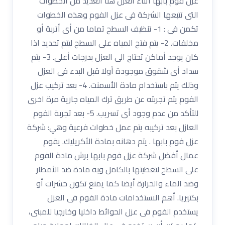
عزل فوم بابها أثناء العزل هنا العديد من الخطوات
التى تتبعها الشركة فى عزل الفوم وهذه الخطوات
تكمن فى : 1- تنظيف السطح تماما من أى أتربة أو
مخلفات. 2- يتم فتح المياه على السطح ليتم تحديد اذا
كان يوجد أماكن تحتاج الى العزل بدرجات أعلى. 3- يتم
سداد أى شقوق موجودة أولا قبل البدء فى العزل
وذلك يتم باستخدام مادة الأسمنت. 4- بعد تركيب عزل
الفوم يتم تجربته عن طريق ترك المياه جارية مرة اخرى
للتأكد من عدم وجود أى تسريب. 5- بعد تجربة الفوم
العازل بعد تركيبه يتم عمل خطوات فرعية وهي: شركة
عزل فوم بابها . يتم دهانه بمادة الأكريليك. يقوم
عمال أفضل شركة عزل فوم بابها برش مادة الفوم
على السطح لتغطيتها بالكامل وبه مادة ضد الأمطار
وضد الماء والحرارة أيضا كما يمنع تكون حشرات أو
بكتيريا. أهم الاستخدامات مادة الفوم فى العزل
يستخدم الفوم فى عزل الحوائط داخليا وخارجيا للمبنى،