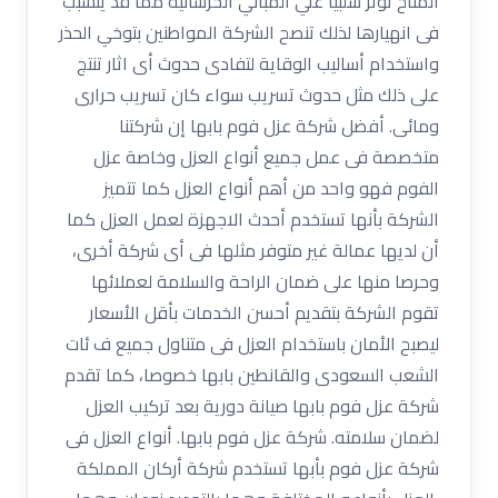
المناخ تؤثر سلبيا علي المباني الخرسانية مما قد يتسبب
فى انهيارها لذلك تنصح الشركة المواطنين بتوخي الحذر
واستخدام أساليب الوقاية لتفادى حدوث أى اثار تنتج
على ذلك مثل حدوث تسريب سواء كان تسريب حرارى
ومائى. أفضل شركة عزل فوم بابها إن شركتنا
متخصصة فى عمل جميع أنواع العزل وخاصة عزل
الفوم فهو واحد من أهم أنواع العزل كما تتميز
الشركة بأنها تستخدم أحدث الاجهزة لعمل العزل كما
أن لديها عمالة غير متوفر مثلها فى أى شركة أخرى،
وحرصا منها على ضمان الراحة والسلامة لعملائها
تقوم الشركة بتقديم أحسن الخدمات بأقل الأسعار
ليصبح الأمان باستخدام العزل فى متناول جميع ف ئات
الشعب السعودى والقانطين بابها خصوصا، كما تقدم
شركة عزل فوم بابها صيانة دورية بعد تركيب العزل
لضمان سلامته. شركة عزل فوم بابها. أنواع العزل فى
شركة عزل فوم بأبها تستخدم شركة أركان المملكة