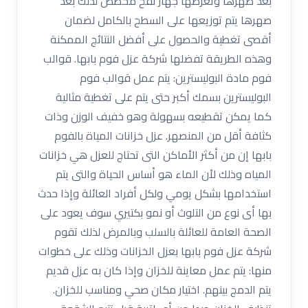
بعد صهرها وتعرضها جهاز نفخ مخصص لذلك بعد
صهرها يتم توزيعها على السطح بالكامل لضمان
أقصى تغطية والحصول على أفضل النتائج الممكنة
وهذه الطريقة تفضلها شركة عزل فوم بابها. قوالب
فوم مادة البوليسترين: يتم عمل قوالب فوم
البوليسترين بسمك أكبر حتى يتم على تغطية مثالية
كما يمكن تقطيعه بسهولة وهو خفيف الوزن وذات
كثافة أقل من المنصهر. عزل خزانات المياة بالفوم
بابها إن من أكثر الأماكن التى تحتاج للعزل هي خزانات
المياه وذلك لأن الماء هو أساس الحياة والتى يتم
استخدامها بشكل يومي ولكل أفراد العائلة وإذا حدث
بها أى نوع من التلوث أو نمو بكتيري سوف يعود على
الصحة العامة للعائلة بالسلب وبالمرض لذلك تقوم
شركة عزل فوم بابها بعزل الخزانات وذلك على خطوات
منها: يتم عمل معاينة للخزان وإذا كان به عزل قديم
يتم الدمج بينهم. اختيار مكان صحي ومناسب للخزان.