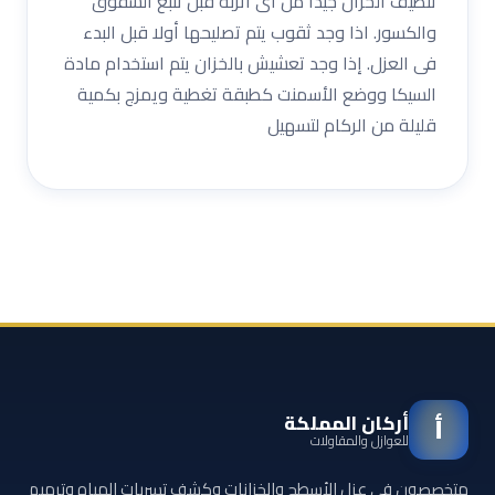
تنظيف الخزان جيدا من أى اتربة قبل تتبع الشقوق
والكسور. اذا وجد ثقوب يتم تصليحها أولا قبل البدء
فى العزل. إذا وجد تعشيش بالخزان يتم استخدام مادة
السيكا ووضع الأسمنت كطبقة تغطية ويمزج بكمية
قليلة من الركام لتسهيل
أركان المملكة
أ
للعوازل والمقاولات
متخصصون في عزل الأسطح والخزانات وكشف تسربات المياه وترميم