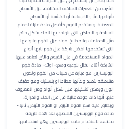
كما يمكن أن يستخدم فى عزل الخزانات لحماية مياه
الشرب من التغييرات المناخية المختلفة، عزل الأسطح
بأنواعها مثل: الخرسانية أو الخشبية أو الأسطح
المعدنية، ويستخدم الفوم كأفضل مادة عازلة لحمام
السباحة و الاماكن التى يتواجد بها الماء بشكل دائم
مثل الحمامات والمطابخ. مواد عزل الفوم وانواعها
التى تستخدمها افضل شركة عزل فوم بابها أنواع
المواد المستخدمة في عزل الفيوم والتى تعتمد عليها
الشركة أثناء الغزل بنوعيه وهم:- اولاً:- مادة فوم
البوليسترين: هو عبارة عن حبيبات من الفوم وتكون
متلاصقه لتصبح وكأنها مطاط او بلاستيك وهو خفيف
الوزن ويمكن تشكيلها على شكل ألواح ومن المعروف
عنها أنها ذات جودة عالية فى عزل الماء والحرارة،
ويطلق عليه اسم الفوم الأزرق او الفوم الأبيض. ثانيا:-
مادة فوم البوليسترين المنصهر: تعد هذه طريقة
مختلفة لاستخدام مادة البوليسترين وهو استخدامها