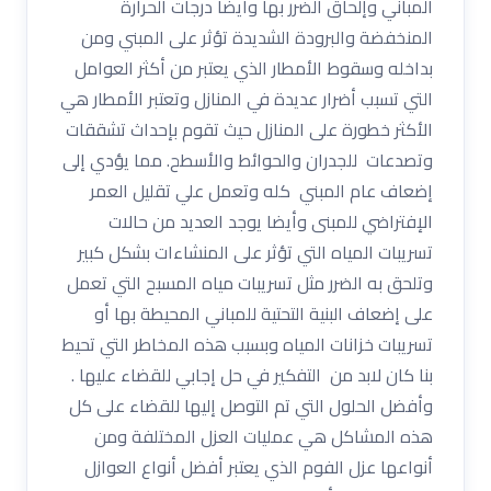
المباني وإلحاق الضرر بها وأيضا درجات الحرارة
المنخفضة والبرودة الشديدة تؤثر على المبني ومن
بداخله وسقوط الأمطار الذي يعتبر من أكثر العوامل
التي تسبب أضرار عديدة في المنازل وتعتبر الأمطار هي
الأكثر خطورة على المنازل حيث تقوم بإحداث تشققات
وتصدعات للجدران والحوائط والأسطح. مما يؤدي إلى
إضعاف عام المبني كله وتعمل علي تقليل العمر
الإفتراضي للمبنى وأيضا يوجد العديد من حالات
تسريبات المياه التي تؤثر على المنشاءات بشكل كبير
وتلحق به الضرر مثل تسريبات مياه المسبح التي تعمل
على إضعاف البنية التحتية للمباني المحيطة بها أو
تسريبات خزانات المياه وبسبب هذه المخاطر التي تحيط
بنا كان لابد من التفكير في حل إجابي للقضاء عليها .
وأفضل الحلول التي تم التوصل إليها للقضاء على كل
هذه المشاكل هي عمليات العزل المختلفة ومن
أنواعها عزل الفوم الذي يعتبر أفضل أنواع العوازل