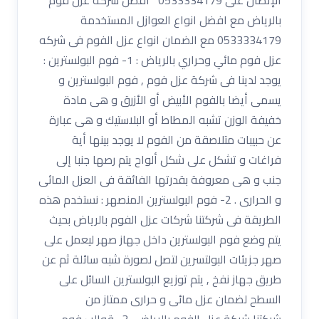
بالرياض مع افضل انواع العوازل المستخدمة
0533334179 مع الضمان انواع عزل الفوم فى شركه
عزل فوم مائي وحراري بالرياض : 1- فوم البولسترين :
يوجد لدينا فى شركة عزل فوم , فوم البولسترين و
يسمى أيضا بالفوم الأبيض أو الأزرق و هى مادة
خفيفة الوزن تشبه المطاط أو البلاستيك و هى عبارة
عن حبيبات متلاصقة من الفوم لا يوجد بينها أية
فراغات و تشكل على شكل ألواح يتم رصها جنبا إلى
جنب و هى معروفة بقدرتها الفائقة فى العزل المائى
و الحرارى . 2- فوم البولسترين المنصهر : نستخدم هذه
الطريقة فى شركتنا شركات عزل الفوم بالرياض بحيث
يتم وضع فوم البولسترين داخل جهاز صهر ليعمل على
صهر جزيئات البولتسرين لتصل لصورة شبه سائلة ثم عن
طريق جهاز نفخ , يتم توزيع البولسترين السائل على
السطح لضمان عزل مائى و حرارى ممتاز من
شركتنا شركة عزل الفوم بالرياض . 3- قوالب فوم