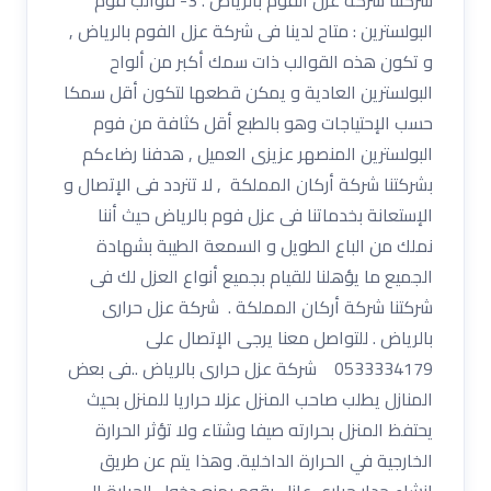
البولسترين : متاح لدينا فى شركة عزل الفوم بالرياض ,
و تكون هذه القوالب ذات سمك أكبر من ألواح
البولسترين العادية و يمكن قطعها لتكون أقل سمكا
حسب الإحتياجات وهو بالطبع أقل كثافة من فوم
البولسترين المنصهر عزيزى العميل , هدفنا رضاءكم
بشركتنا شركة أركان المملكة , لا تتردد فى الإتصال و
الإستعانة بخدماتنا فى عزل فوم بالرياض حيث أننا
نملك من الباع الطويل و السمعة الطيبة بشهادة
الجميع ما يؤهلنا للقيام بجميع أنواع العزل لك فى
شركتنا شركة أركان المملكة . شركة عزل حرارى
بالرياض . للتواصل معنا يرجى الإتصال على
0533334179 شركة عزل حرارى بالرياض ..فى بعض
المنازل يطلب صاحب المنزل عزلا حراريا للمنزل بحيث
يحتفظ المنزل بحرارته صيفا وشتاء ولا تؤثر الحرارة
الخارجية في الحرارة الداخلية. وهذا يتم عن طريق
انشاء جدار حراري عازل يقوم بمنع دخول الحرارة الى