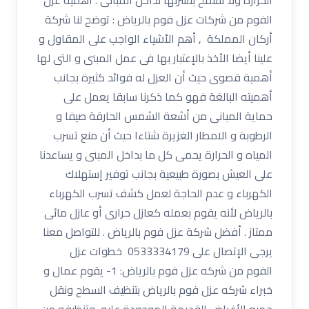
الفوم من شركات عزل فوم بالرياض : توضح لنا شركة
أركان المملكة , أهم الأشياء الواجب على المقاول و
علينا أيضا الأخذ بالإعتبار بها فى عمل المبنى و التى لها
أهمية قصوى حيث أن العزل له فوائد كثيرة بجانب
أهميته البالغة فهو كما ذكرنا سابقا يعمل على
حماية المبانى من أشعة الشمس الحارقة صيفا و
الرطوبة و الامطار الغزيرة شتاءا حيث أن منع تسرب
المياه و الحرارة يحمى كل ما بداخل المبنى و يساعدنا
على العيش بصورة طبيعية بجانب توفير إستهلاك
الكهرباء و عدم الحاجة لعمل كشف تسرب الكهرباء
بالرياض لأنه يقوم بعمله كعازل حرارى أو عازل مائى
ممتاز . أفضل شركة عزل فوم بالرياض . للتواصل معنا
يرجى الإتصال على 0533334179 خطوات عزل
الفوم من شركه عزل فوم بالرياض: 1- يقوم عمال و
خبراء شركه عزل فوم بالرياض بتنظيف السطح ونقل
جميع الأغراض القديمة الموجودة عليه، وتنظيفه من