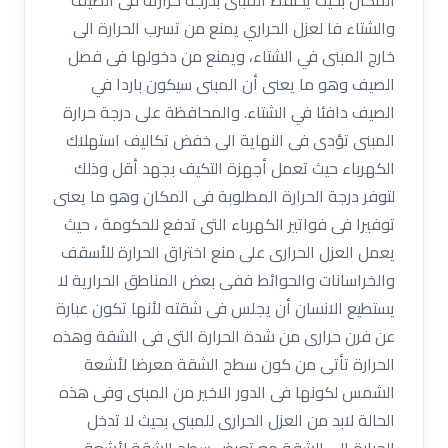
والشتاء فا لعزل الحراري يمنع من تسرب الحرارة الى
خارج المبنى في الشتاء، ويمنع من دخولها فى فصل
الصيف وهو ما يعنى أن المبنى سيكون باردا في
الصيف دافئا في الشتاء. والمحافظة على درجة حرارة
المبنى تؤدى فى النهاية الى خفض تكاليف استهلاك
الكهرباء حيث تعمل أجهزة التكيف بجهد أقل وذلك
لتوفر درجة الحرارة المطلوبة فى المكان وهو ما يعنى
توفيرا فى فواتير الكهرباء التى تدفع للحكومة ، حيث
يعمل العزل الحرارى على منع اختراق الحرارة للأسقف
والخراسانات والحوائط ففى بعض المناطق الحرارية لا
يستطيع الانسان أن يجلس فى شقته لأنها تكون عبارة
عن فرن حرارى من شدة الحرارة التى فى الشقة وهذه
الحرارة تأتى من كون سطح الشقة معرضا لأشعة
الشمس لكونها فى الدور الاخير من المبنى وفى هذه
الحالة لابد من العزل الحرارى للمبنى بحيث لا تدخل
الحرارة الى الشقة مع تعرض سطح الشقة لأشعة