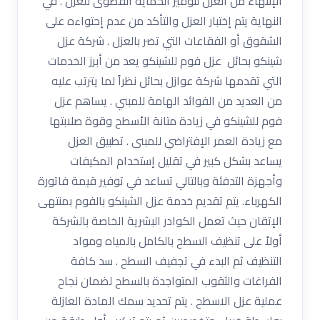
الإنتهاء من العزل لتوفير الحماية القصوى للعزل . في
النهاية يتم إختبار العزل والتأكد من عدم إحتواءه على
الشقوق أو الفقاعات التي تضر بالعزل . شركة عزل
شينكو بحائل عزل فوم للشينكو يعد من أبرز الخدمات
التي تقدمها شركة عوازل بحائل نظراً لما يترتب عليه
من العديد من الفوائد الهامة للمبني . يساهم عزل
فوم للشينكو في زيادة متانة الأسطح وقوة صلابتها
مع زيادة العمر الإفتراضي للمبنى . تطبيق العزل
يساعد بشكل كبير في تقليل إستخدام المكيفات
وأجهزة التدفئة وبالتالي تساعد في توفير قيمة فاتورة
الكهرباء. يتم تقديم خدمة عزل الشينكو بالفوم بمنتهى
الإتقان حيث تعمل الكوادر البشرية الخاصة بالشركة
أولاً على تنظيف السطح بالكامل بالمياه ومواد
التنظيف ثم البدء في تجفيف السطح . سد كافة
الفراغات والثقوب المتواجدة بالسطح لضمان نجاح
عملية عزل الاسطح . يتم تحديد سمك المادة العازلة