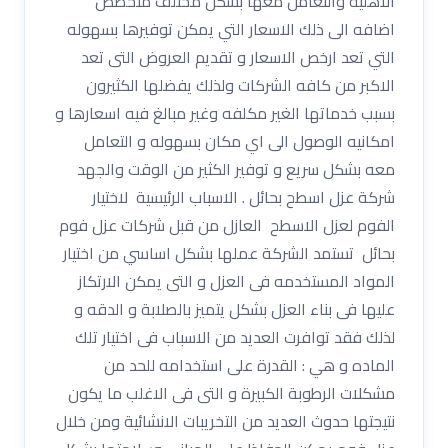
الاهليه والتعامل معها بشكل مختلف متخصص
اضافه الى ذلك الاسعار التي يمكن توفيرها بسهوله
التي تعد ارخص الاسعار و تقديم العروض التى تعد
الاكبر من كافه الشركات ولذلك يفضلها الكثيرون
بسبب خدماتها الغير مكلفه وغير مبالغ فيه اسعارها و
امكانيه الوصول الى اي مكان بسهوله و التعامل
معه بشكل سريع و توفير الكثير من الوقت والجهد
شركة عزل اسطح بحائل . الاسباب الرئيسية لاختيار
الفوم لعزل الاسطح العازل من قبل شركات عزل فوم
بحائل تستمد الشركة عملها بشكل اساسي من اختيار
المواد المستخدمه فى العزل و التى يمكن الارتكاز
عليها فى بناء العزل بشكل يتميز بالصلابة و الدقه و
لذلك فقد توافرت العديد من الاسباب فى اختيار تلك
الماده و هي : القدرة على استخدامه للحد من
مشكلات الرطوبة الكبيرة و التى فى الاغلب ما يكون
نتيجتها حدوث العديد من التخريبات الانشائية ومن خلال