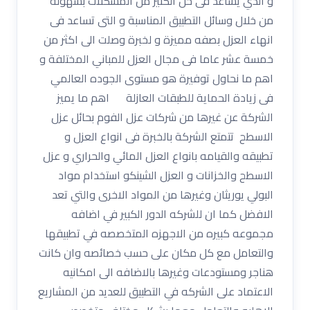
و الذي يساعد فى حل الكثير من المشكلات بسهولة
من خلال وسائل التطبيق المناسبة و التى تساعد فى
انهاء العزل بصفه مميزة و لخبرة وصلت الى اكثر من
خمسة عشر عاما فى مجال العزل للمباني المختلفة و
اهم ما نحاول توفيرة هو مستوى الجوده العالمي
فى زيادة الحماية للطبقات العازلة اهم ما يميز
الشركة عن غيرها من شركات عزل الفوم بحائل عزل
الاسطح تتمتع الشركة بالخبرة فى انواع العزل و
تطبيقه والقيامه بانواع العزل المائي والحراري و عزل
الاسطح والخزانات و العزل الشينكو استخدام مواد
البولي يوريثان وغيرها من المواد الاخرى والتي تعد
الافضل كما ان للشركه الدور الكبير في اضافه
مجموعه كبيره من الاجهزه المتخصصه في تطبيقها
والتعامل مع كل مكان على حسب خصائصه وان كانت
هناجر ومستودعات وغيرها بالاضافه الى امكانيه
الاعتماد على الشركه في التطبيق للعديد من المشاريع