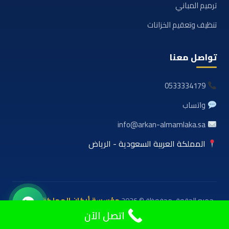
ترميم المباني
تنظيف وتعقيم الخزانات
تواصل معنا
0533334179
واتساب
info@arkan-almamlaka.sa
المملكة العربية السعودية - الرياض
جميع الحقوق محفوظة © 2026
مؤسسة أركان المملكة للعوازل
والمقاولات
اتصل الآن