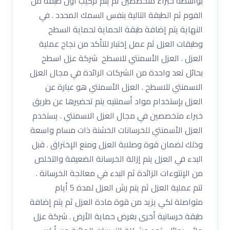
بواسطة خبراء متخصصين ثم يتم تركيب أول طبقة من
الفوم ثم الطبقة التالية بنفس السمك المحدد . في
النهاية يتم إضافة طبقة الحماية لحماية السطح
وطبقات العزل ثم عمل إختبار للتأكد من نجاح عملية
العزل . العزل الأسمنتي للاسطح شركة عزل اسطح
بحائل تعد واحدة من الشركات الرائدة في مجال العزل
الاسمنتي للاسطح . العزل الأسمنتي هو عبارة عن
العزل بإستخدام مواد أسمنتيه يتم تحضيرها عن طريق
خبراء متخصصين في مجال العزل الاسمنتي . يستخدم
العزل الأسمنتي للخرسانات الخشنة ذات مسام واسعة
وذلك لضمان قوة وصلابة العزل ومنع الإختراق . قبل
البدء في العزل يتم إزالة الخرسانة الضعيفة والتخلص
من الإنتوءات الزائدة ثم البدء في معالجة الخرسانة .
تتم عملية العزل ثم يتم رش العزل لمدة 5 أيام
متواصلة لكي يزيد من قوة مادة العزل ثم يتم إضافة
طبقة خرسانية أخرى بغرض حماية الأرض . شركة عزل