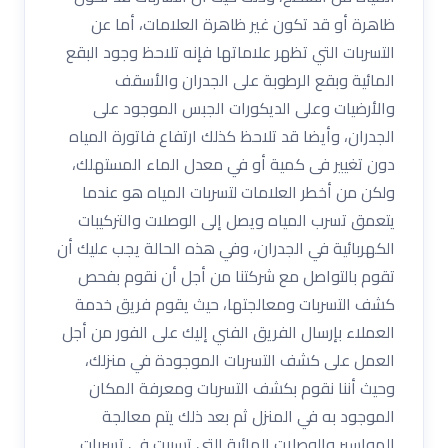
ظاهرة أو قد تكون غير ظاهرة العلامات، أما عن
التسربات التي تظهر علاماتها فإنه تلاحظ وجود البقع
المائية وبقع الرطوبة على الجدران والأسقف
والأرضيات وعلى الديكورات الجبس الموجود على
الجدران، وأيضا قد تلاحظ كذلك ارتفاع فاتورة المياه
دون تغيير فى كمية أو في معدل الماء المستهلك،
ولكن من أخطر العلامات لتسربات المياه هو عندما
يتعمق تسرب المياه ويصل إلى الوصلات والتركيبات
الكهربائية في الجدران، وفي هذه الحالة يجب عليك أن
تقوم بالتواصل مع شركتنا من أجل أن نقوم بفحص
كشف التسربات ومعالجتها، حيث يقوم فريق خدمة
العملاء بإرسال الفريق الفني إليك على الفور من أجل
العمل على كشف التسربات الموجودة في منزلك،
وحيث أننا نقوم بكشف التسربات ومعرفة المكان
الموجود به في المنزل ثم بعد ذلك يتم معالجة
المواسير والوصلات المائية التي تسببت في تسربات