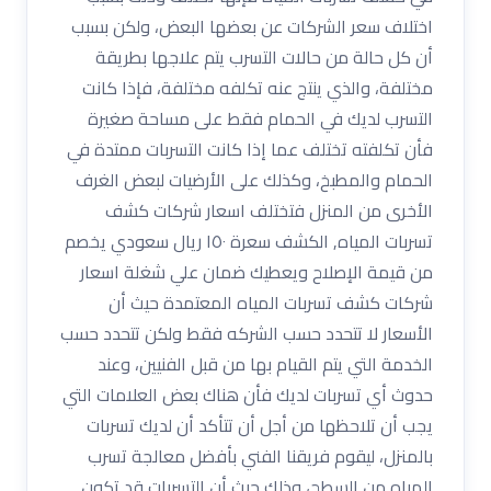
اختلاف سعر الشركات عن بعضها البعض، ولكن بسبب
أن كل حالة من حالات التسرب يتم علاجها بطريقة
مختلفة، والذي ينتج عنه تكلفه مختلفة، فإذا كانت
التسرب لديك في الحمام فقط على مساحة صغيرة
فأن تكلفته تختلف عما إذا كانت التسربات ممتدة في
الحمام والمطبخ، وكذلك على الأرضيات لبعض الغرف
الأخرى من المنزل فتختلف اسعار شركات كشف
تسربات المياه, الكشف سعرة ١٥٠ ريال سعودي يخصم
من قيمة الإصلاح ويعطيك ضمان علي شغلة اسعار
شركات كشف تسربات المياه المعتمدة حيث أن
الأسعار لا تتحدد حسب الشركه فقط ولكن تتحدد حسب
الخدمة التي يتم القيام بها من قبل الفنيين، وعند
حدوث أي تسربات لديك فأن هناك بعض العلامات التي
يجب أن تلاحظها من أجل أن تتأكد أن لديك تسربات
بالمنزل، ليقوم فريقنا الفني بأفضل معالجة تسرب
المياه من السطح، وذلك حيث أن التسربات قد تكون