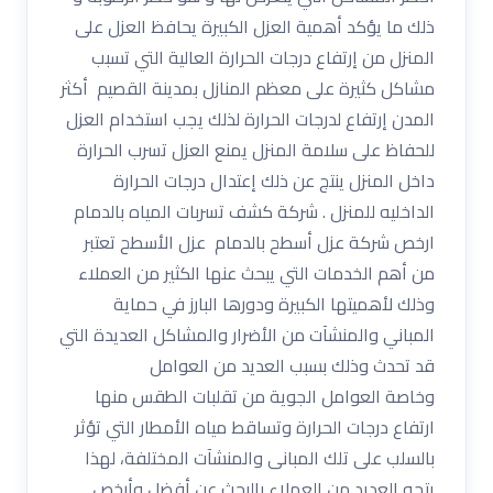
ذلك ما يؤكد أهمية العزل الكبيرة يحافظ العزل على
المنزل من إرتفاع درجات الحرارة العالية التي تسبب
مشاكل كثيرة على معظم المنازل بمدينة القصيم أكثر
المدن إرتفاع لدرجات الحرارة لذلك يجب استخدام العزل
للحفاظ على سلامة المنزل يمنع العزل تسرب الحرارة
داخل المنزل ينتج عن ذلك إعتدال درجات الحرارة
الداخليه للمنزل . شركة كشف تسربات المياه بالدمام
ارخص شركة عزل أسطح بالدمام عزل الأسطح تعتبر
من أهم الخدمات التي يبحث عنها الكثير من العملاء
وذلك لأهميتها الكبيرة ودورها البارز في حماية
المباني والمنشآت من الأضرار والمشاكل العديدة التي
قد تحدث وذلك بسبب العديد من العوامل
وخاصة العوامل الجوية من تقلبات الطقس منها
ارتفاع درجات الحرارة وتساقط مياه الأمطار التي تؤثر
بالسلب على تلك المبانى والمنشآت المختلفة، لهذا
يتجه العديد من العملاء بالبحث عن أفضل وأرخص