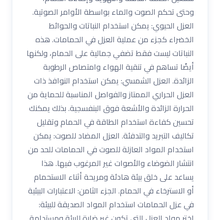
وحتى تحكم الصوت والماء بواسطة الأوامر الصوتية.
العزل الحيوي: يمكن استخدام النباتات والحوائط
الخضراء كجزء من عملية العزل في الحمامات. هذه
النباتات ليست فقط تضفي جمالية على الحمام، ولكنها
أيضًا تساهم في تنقية الهواء وامتصاص الرطوبة
الزائدة. العزل الشمسي: يمكن استخدام النوافذ ذات
العزل الحراري الممتاز والفواصل المناسبة للحماية من
الحرارة الزائدة والأشعة فوق البنفسجية. بذلك يمكنك
تحسين كفاءة استخدام الطاقة في الحمام وتقليل
تكاليف التبريد والتدفئة. العزل المضاد للصوت: يمكن
استخدام المواد العازلة للصوت في الحمامات للحد من
انتشار الضوضاء والأصوات غير المرغوب فيها. هذا
يساعد على خلق بيئة هادئة ومريحة أثناء الاستحمام
أو الاسترخاء في الحمام. الجزء الثامن: الاعتبارات البيئية
في عزل الحمامات استخدام المواد الصديقة للبيئة:
اختر مواد العزل التي تكون غير ضارة للبيئة ومستدامة.