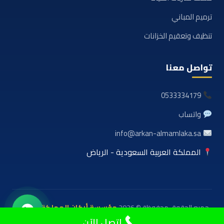
ترميم المباني
تنظيف وتعقيم الخزانات
تواصل معنا
0533334179
واتساب
info@arkan-almamlaka.sa
المملكة العربية السعودية - الرياض
جميع الحقوق محفوظة © 2026
مؤسسة أركان المملكة للعوازل
والمقاولات
اتصل الآن