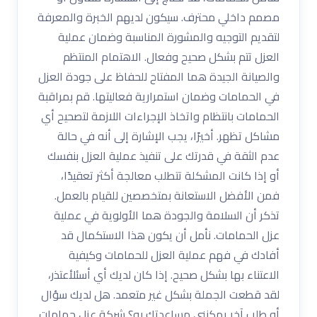
مصمم داخلي محترف. سيكون لديهم الخبرة والمعرفة
لتقديم التوجيه والمشورة المناسبة وضمان عملية
العزل تتم بشكل صحيح وفعال. الاهتمام المنتظم
والصيانة الجيدة هما المفتاح للحفاظ على جودة العزل
في الحمامات وضمان استمرارية فعاليتها. قم بمراقبة
الحمامات بانتظام واتخاذ الإجراءات اللازمة لتصحيح أي
مشاكل تظهر. أخيرًا، يجب الإشارة إلى أنه في حالة
عدم الثقة في قدرتك على تنفيذ عملية العزل بنفسك
أو إذا كانت المشكلة تتطلب معالجة أكثر تعقيدًا،
فمن الأفضل الاستعانة بمتخصصين للقيام بالعمل.
تذكر أن السلامة والجودة هما الأولوية في عملية
عزل الحمامات. نأمل أن يكون هذا الاستكمال قد
أفادك في فهم عملية العزل للحمامات وكيفية
الاعتناء بها بشكل صحيح. إذا كان لديك أي أسئلأعتذر،
لقد قطعت الجملة بشكل غير متعمد. هل لديك سؤال
أو طلب آخر يمكنني مساعدتك به؟ شركة عزل حمامات