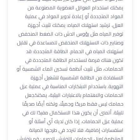
يمكنك استخدام العوازل العضوية المصنوعة من
المواد المتجددة أو إعادة تدوير المواد في عملية
العزل. ترشيد استهلاك المياه: يمكنك تثبيت أجهزة
توفير المياه مثل رؤوس الدش ذات الضغط المنخفض
وصنابير ذات الاستهلاك المنخفض للمساعدة في تقليل
استهلاك المياه في الحمام. الطاقة المتجددة: قد
تكون هناك فرصة لاستخدام الطاقة المتجددة في
الحمامات، مثل تثبيت أنظمة تسخين الماء الشمسية أو
الاستفادة من الطاقة الشمسية لتشغيل أجهزة
التهوية. باستخدام الابتكارات المناسبة في عملية عزل
الحمامات والاهتمام بالاعتبارات البيئية، يمكنكجعل
حمامك ليس فقط مريحًا وجميلًا، ولكنه أيضًا صديقًا
للبيئة. أتمنى أن يكون هذا الاستكمال مفيدًا لك في
عملية عزل الحمامات. إذا كان لديك أي أسئلة أو
استفسارات إضافية، فلا تتردد في طرحها الصيانة
المنتظمة لعزل الحمامات التفتيش الدوري: قم بتفتيش