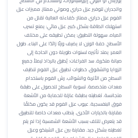
يوريثان أو البولي إيزوسيانورات، وتُستخدم في الأسطح
والجدران لتوفير عزل حراري وصوتي ممتاز. مميزات عزل
الفوم عزل حراري ممتاز: كفاءته العالية تقلل من
استهلاك الطاقة بشكل كبير. عزل مائي: يمنع تسرب
المياه. سهولة التطبيق: يمكن تطبيقه على مختلف
الأسطح. خفة الوزن: لا يضيف وزنًا زائدًا على البناء. طول
العمر: يمتد تأثيره لسنوات طويلة دون الحاجة إلى
صيانة متكررة. سد الفراغات: يُطبق بالرذاذ ليملأ جميع
الزوايا والشقوق. خطوات تطبيق عزل الفوم تنظيف
السطح من الأتربة والشوائب. رش الفوم باستخدام
معدات متخصصة. تسوية السطح للحصول على طبقة
متجانسة. تغطيته بطبقة عازلة للحماية من الأشعة
فوق البنفسجية. عيوب عزل الفوم قد يكون مكلفًا
مقارنة بالخيارات الأخرى. يتطلب معدات خاصة للتطبيق.
قد يتعرض للتلف بسبب الأشعة الشمسية إذا لم يتم
تغطيته بشكل جيد. مقارنة بين عزل الشينكو وعزل