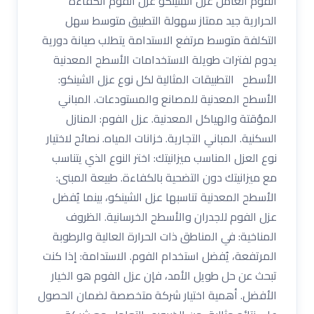
الفوم العامل عزل الشينكو عزل الفوم الكفاءة
الحرارية جيد ممتاز سهولة التطبيق متوسط سهل
التكلفة متوسط مرتفع الاستدامة يتطلب صيانة دورية
يدوم لفترات طويلة الاستخدامات الأسطح المعدنية
الأسطح التطبيقات المثالية لكل نوع عزل الشينكو:
الأسطح المعدنية للمصانع والمستودعات. المباني
المؤقتة والهياكل المعدنية. عزل الفوم: المنازل
السكنية. المباني التجارية. خزانات المياه. نصائح لاختيار
نوع العزل المناسب ميزانيتك: اختر النوع الذي يتناسب
مع ميزانيتك دون التضحية بالكفاءة. طبيعة المبنى:
الأسطح المعدنية تناسبها عزل الشينكو، بينما يُفضل
عزل الفوم للجدران والأسطح الخرسانية. الظروف
المناخية: في المناطق ذات الحرارة العالية والرطوبة
المرتفعة، يُفضل استخدام الفوم. الاستدامة: إذا كنت
تبحث عن حل طويل الأمد، فإن عزل الفوم هو الخيار
الأفضل. أهمية اختيار شركة متخصصة لضمان الحصول