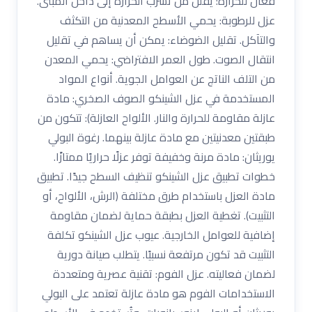
فعال للحرارة: يقلل من تسرب الحرارة إلى داخل المبنى.
عزل للرطوبة: يحمي الأسطح المعدنية من التكثف
والتآكل. تقليل الضوضاء: يمكن أن يساهم في تقليل
انتقال الصوت. طول العمر الافتراضي: يحمي المعدن
من التلف الناتج عن العوامل الجوية. أنواع المواد
المستخدمة في عزل الشينكو الصوف الصخري: مادة
عازلة مقاومة للحرارة والنار. الألواح العازلة): تتكون من
طبقتين معدنيتين مع مادة عازلة بينهما. رغوة البولي
يوريثان: مادة مرنة وخفيفة توفر عزلًا حراريًا ممتازًا.
خطوات تطبيق عزل الشينكو تنظيف السطح جيدًا. تطبيق
مادة العزل باستخدام طرق مختلفة (الرش، الألواح، أو
التثبيت). تغطية العزل بطبقة حماية لضمان مقاومة
إضافية للعوامل الخارجية. عيوب عزل الشينكو تكلفة
التثبيت قد تكون مرتفعة نسبيًا. يتطلب صيانة دورية
لضمان فعاليته. عزل الفوم: تقنية عصرية ومتعددة
الاستخدامات الفوم هو مادة عازلة تعتمد على البولي