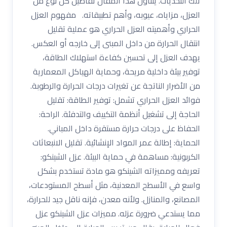
تلك التحديات. يتناول هذا المقال تفاصيل كل نوع من
العزل، مزاياه، عيوبه، وأهم تطبيقاته. مفهوم العزل
الحراري وأهميته العزل الحراري هو عملية تقليل
انتقال الحرارة من داخل المبنى إلى خارجه أو العكس.
يهدف العزل إلى تحسين كفاءة استهلاك الطاقة،
توفير بيئة داخلية مريحة، وحماية الهياكل المعمارية
من الأضرار الناتجة عن تغيرات درجات الحرارة والرطوبة.
فوائد العزل الحراري تشمل: توفير الطاقة: تقليل
الحاجة إلى تشغيل أنظمة التكييف والتدفئة. الراحة:
الحفاظ على درجات حرارة مستقرة داخل المباني.
الحماية: إطالة عمر المواد الإنشائية. تقليل الانبعاثات
الكربونية: مساهمة في حماية البيئة. عزل الشينكو:
تعريفه ومميزاته الشينكو هو مادة تستخدم بشكل
واسع في الأسطح المعدنية، مثل أسطح المستودعات،
المصانع، والمنازل. ولأنه معدن، فإنه ناقل جيد للحرارة،
مما يستدعي ضرورة عزله. مميزات عزل الشينكو عزل