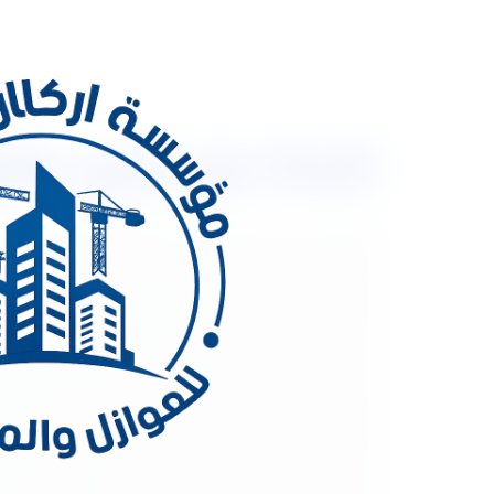
شركة عزل حرارى بالرياض 0533334179 عزل الاسطح ل
شركة عزل حرارى با
والمنشآت، سواء كانت درجة حرارة باردة أو حارة. وقد أ
تعتبر شركة اركان المملكة للعوازل والمقاولات العامة
للمنشآت الصناعية والتجارية والسكنية، وتضمن توفير ا
مثل الصوف الزجاجي والبولي يوريثين والبوليسترين وال
ذوي الخبرة العالية. تقدم شركة اركان المملكة للعوا
والمباني السكنية والتجارية والفنادق والمراكز التجاري
العزل الحراري الذي تقدمه شركة اركان المملكة للعواز
الحراري الذي تقدمه الشركة مناسبًا للمناطق الحارة وا