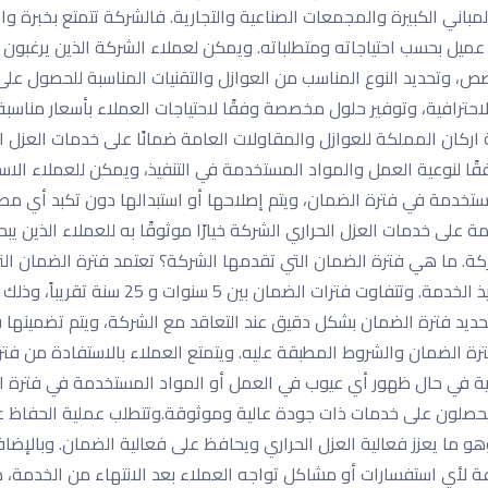
 المباني الكبيرة والمجمعات الصناعية والتجارية. فالشركة تتمتع بخبرة
عميل بحسب احتياجاته ومتطلباته. ويمكن لعملاء الشركة الذين يرغبون ف
وتحديد النوع المناسب من العوازل والتقنيات المناسبة للحصول على أف
لاحترافية، وتوفير حلول مخصصة وفقًا لاحتياجات العملاء بأسعار منا
اركان المملكة للعوازل والمقاولات العامة ضمانًا على خدمات العزل ا
فقًا لنوعية العمل والمواد المستخدمة في التنفيذ، ويمكن للعملاء الاس
ستخدمة في فترة الضمان، ويتم إصلاحها أو استبدالها دون تكبد أي م
 على خدمات العزل الحراري الشركة خيارًا موثوقًا به للعملاء الذين 
كة. ما هي فترة الضمان التي تقدمها الشركة؟ تعتمد فترة الضمان ال
العامة على نوعية العمل والمواد المستخدمة ف
 تحديد فترة الضمان بشكل دقيق عند التعاقد مع الشركة، ويتم تضمينها 
ق فترة الضمان والشروط المطبقة عليه. ويتمتع العملاء بالاستفادة من ف
ماية في حال ظهور أي عيوب في العمل أو المواد المستخدمة في فترة ا
حصلون على خدمات ذات جودة عالية وموثوقة.وتتطلب عملية الحفاظ على ف
هو ما يعزز فعالية العزل الحراري ويحافظ على فعالية الضمان. وبالإضا
ة لأي استفسارات أو مشاكل تواجه العملاء بعد الانتهاء من الخدمة، مم