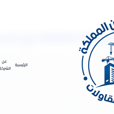
عزل الحرارة
لرياض 0533334179 عزل الاسطح شركة عزل حرارى بالرياض .. يعتبر العزل الحراري من العوا
صبح العزل الحراري أكثر أهمية في الوقت الحالي، نظرًا لزيادة أسعار ا
عن
الرئيسية
 واحدة من الشركات الرائدة في مجال العزل الحراري في المملكة العرب
الشركة
لراحة والاستدامة للعملاء. تستخدم شركة اركان المملكة للعوازل والمقا
إسفنج المطاطي والورق الألمنيومي وغيرها. كما يتم تنفيذ العزل الحرا
زل والمقاولات العامة خدمات العزل الحراري للعديد من المنشآت، بما 
ة والملاعب وغيرها. كما تقدم الشركة خدمات العزل الحراري للأنابيب وال
ل والمقاولات العامة بمرونته ومتانته وقدرته على تحمل الظروف الصعبة
لباردة على حد سواء. وبالإضافة إلى ذلك، فإن العزل الحراري يساعد عل