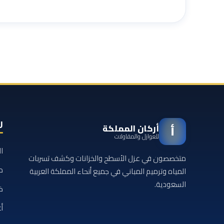
ر
أركان المملكة
أ
للعوازل والمقاولات
ا
متخصصون في عزل الأسطح والخزانات وكشف تسربات
م
المياه وترميم المباني في جميع أنحاء المملكة العربية
السعودية.
خ
أع