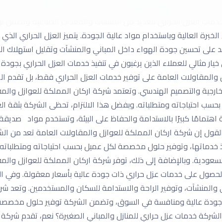
كان المملكة للعوازل والمقاولات العامة خيارًا ممتازًا للعملاء الذين ي
مات العزل الحراري للعديد من المنشآت والمعدات الصناعية وتضمن توفي
برة العالية وباستخدام مواد عالية الجودة. يتميز العزل الحراري الذي
 على تحسين جودة الهواء داخل المباني والمنشآت وتقليل استهلاك الطا
ار مثالي للعملاء الذين يرغبون في تنفيذ خدمات العزل الحراري بجودة ع
 والمقاولات العامة على توفير خدمات العزل الحراري فقط، بل تقدم ال
الخارجية والتصميم الهندسي. وتعتمد شركة اركان المملكة للعوازل والم
بحسب احتياجاته ومتطلباته. وبفضل هذا الالتزام، تحظى الشركة بثقة ا
هتمامًا كبيرًا بالاستدامة والحفاظ على البيئة، وتستخدم مواد صديقة ل
 القول إن شركة اركان المملكة للعوازل والمقاولات العامة تعد من ال
فيذ خدماتها، وتوفير حلول مخصصة لكل عميل بحسب احتياجاته ومتطلباته.
السعودية. وبالإضافة إلى ذلك، توفر شركة اركان المملكة للعوازل وال
ن الحصول على خدمات عزل حراري ذات جودة عالية بأسعار معقولة. وفي الن
 والمنشآت، وتوفير الراحة والاستدامة للسكان والمستخدمين. وتعد شركة
ات جودة عالية ومنافسة في السوق، وتضمن الشركة توفير حلول مخصصة ت
لشركة خدمات عزل حراري للمنازل والمباني الصغيرة؟ نعم، تقدم شركة 