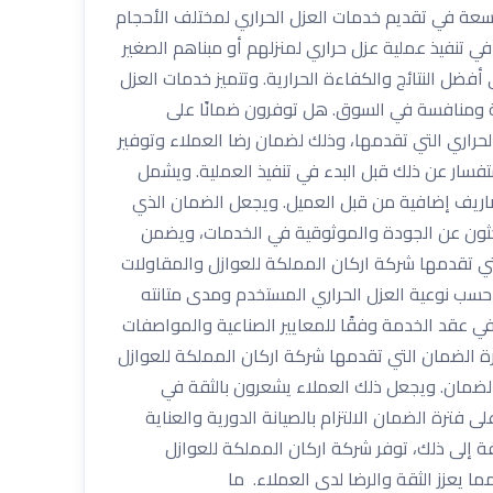
 واسعة في تقديم خدمات العزل الحراري لمختلف الأحجام
ي تنفيذ عملية عزل حراري لمنزلهم أو مبناهم الصغير
ضل النتائج والكفاءة الحرارية. وتتميز خدمات العزل
سبة ومنافسة في السوق. هل توفرون ضمانًا على
لحراري التي تقدمها، وذلك لضمان رضا العملاء وتوفير
تفسار عن ذلك قبل البدء في تنفيذ العملية. ويشمل
صاريف إضافية من قبل العميل. ويجعل الضمان الذي
يبحثون عن الجودة والموثوقية في الخدمات، ويضمن
تي تقدمها شركة اركان المملكة للعوازل والمقاولات
ي تنفيذ الخدمة. وتتفاوت فترات الضمان بين 5 سنوات و 25 سنة تقريباً، وذلك حسب نوعية العزل الحراري المستخدم ومدى متانته
في عقد الخدمة وفقًا للمعايير الصناعية والمواصفات
ترة الضمان التي تقدمها شركة اركان المملكة للعوازل
لضمان. ويجعل ذلك العملاء يشعرون بالثقة في
ترة الضمان الالتزام بالصيانة الدورية والعناية
فة إلى ذلك، توفر شركة اركان المملكة للعوازل
ا يعزز الثقة والرضا لدى العملاء. ما