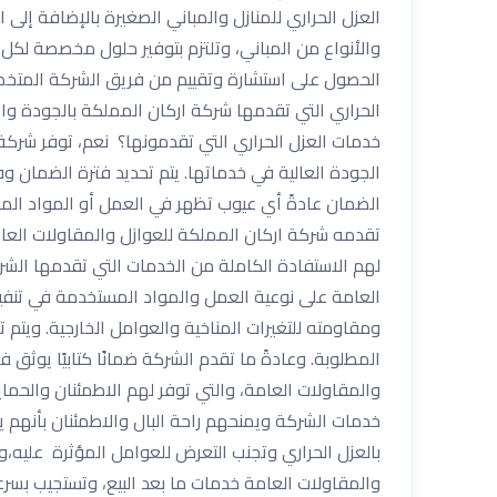
العزل الحراري للمنازل والمباني الصغيرة بالإضافة إلى
والأنواع من المباني، وتلتزم بتوفير حلول مخصصة لكل 
الحصول على استشارة وتقييم من فريق الشركة المتخصص، 
الحراري التي تقدمها شركة اركان المملكة بالجودة وا
خدمات العزل الحراري التي تقدمونها؟ نعم، توفر شركة 
الجودة العالية في خدماتها. يتم تحديد فترة الضمان و
الضمان عادةً أي عيوب تظهر في العمل أو المواد الم
تقدمه شركة اركان المملكة للعوازل والمقاولات العامة
لهم الاستفادة الكاملة من الخدمات التي تقدمها الشر
ومقاومته للتغيرات المناخية والعوامل الخارجية. ويتم
المطلوبة. وعادةً ما تقدم الشركة ضمانًا كتابيًا يوث
والمقاولات العامة، والتي توفر لهم الاطمئنان والح
خدمات الشركة ويمنحهم راحة البال والاطمئنان بأنهم ي
بالعزل الحراري وتجنب التعرض للعوامل المؤثرة عليه،و
والمقاولات العامة خدمات ما بعد البيع، وتستجيب بسرع