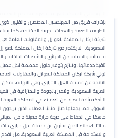
استهلاك الطاقة وتوفير التكاليف. باختصار، تعد شركة ار
الجودة في المملكة العربية السعودية. تقدم الشركة خد
بإشراف فريق من المهندسين المختصين والفنيين ذوي الخ
الظروف الصعبة والتغيرات الجوية المختلفة، كما يساعد
شركة اركان المملكة للعوازل والمقاولات العامة هي خي
السعودية. لا يقتصر دور شركة اركان المملكة للعوازل
والمائية والحماية من الحرائق والتشطيبات الداخلية و
تنفيذ خدماتها، وتلتزم بتوفير حلول مخصصة لكل عميل 
تولي شركة اركان المملكة للعوازل والمقاولات العامة ا
الناتجة عن عمليات العزل الحراري. وفي النهاية، يمكن
العربية السعودية، وتتميز بالجودة والاحترافية في تن
الشركة بثقة العديد من العملاء في المملكة العربية 
السوق، مما يجعلها خيارًا مثاليًا للعملاء الذين يريدو
حاسمًا في الحفاظ على درجة حرارة معينة داخل المباني
مثاليًا للعملاء الذين يبحثون عن خدمات عزل حراري ذ
والاستدامة في المملكة العربية السعودية. هل تقدم ا