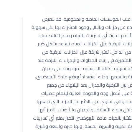
رق واستخدام المعدات والأدوات الحديثة لكي تستعمل
ابل أسعار مخفضة ومثالية لا مثيل لها مقارنة
في أغلب المؤسسات الخاصة والحكومية، قد تتعرض
دم عزل خزانات وبالتالي وجود الحشرات بها بكل سهولة
 عدم حدوث أي تسريبات للمياه وعدم اختلاط مياه
نات الارضية عزل الخزانات المياه تساعد بشكل كبير
 الداخل، تعتبر شركة عزل الخزانات الارضية من
تميزة في إتباع الخطوات والإجراءات اللازمة عند
كة تسوية الكتلة الخرسانية الموجودة على جدران
نة وتنعيمها وذلك استعداداً بوضع مادة الأيبوكسى،
ين الأرضية والجدران بعد الإنتهاء من جميع
بة على أكمل وجه والجودة العالية لإتمام عمليات
ه والتي تحتوي على الكثير من المزايا التي تجعلها
خل سواء الأسقف والجدران والأرضيات. تتميز أنها
تشار بالمياه. مادة الأيبوكسى تتميز بمنع أي تسريبات
عة الطيبة والسيرة الحسنة، ولها خبرة واسعة وكبيرة