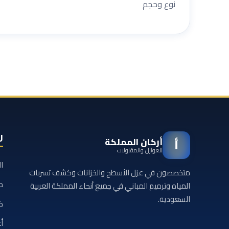
نوع وحجم
ر
أركان المملكة
أ
للعوازل والمقاولات
ا
متخصصون في عزل الأسطح والخزانات وكشف تسربات
م
المياه وترميم المباني في جميع أنحاء المملكة العربية
السعودية.
خ
أع