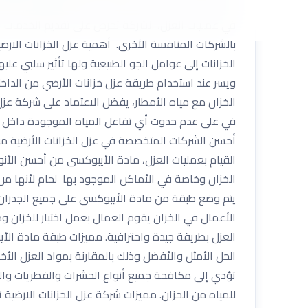
والخبرة في مجال عزل الخزانات الارضية يقومون بتنفي
في عمليات العزل، الشركة تحرص على تقديم الخدمات ال
بالشركات المنافسة الأخرى. أهمية عزل الخزانات الار
الخزانات إلى عوامل الجو الطبيعية ولها تأثير سلبي ع
ويسر عند استخدام طريقة عزل خزانات الأرضي من الداخ
الخزان مع مياه الأمطار، يفضل الاعتماد على شركة عزل 
في على عدم حدوث أي تفاعل المياه الموجودة داخل الخز
أحسن الشركات المتخصصة في عزل الخزانات الأرضية من 
القيام بعمليات العزل، مادة الأيبوكسى من أحسن الأنوا
الخزان وخاصة في الأماكن الموجود بها لحام لأنها من
يتم وضع طبقة من مادة الأيبوكسى على جميع الجدران و
الأعمال في الخزان يقوم العمال بعمل اختبار للخزان وذ
العزل بطريقة جيدة واحترافية. مميزات طبقة مادة الأي
الحل الأمثل والأفضل وذلك بالمقارنة بمواد العزل الأ
تؤدي إلى مكافحة جميع أنواع الحشرات والفطريات والبكتي
للمياه من الخزان. مميزات شركة عزل الخزانات الارضية 