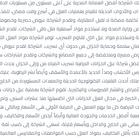
لك الشركة أفضل العمالة المدربة على أعلى مستوى من مستويات الدقة 
ت والأدوات الحديثة للقيام بعمليات العزل في أسرع وقت ممكن، للمح
كلفة ممكنة لا تقبل المقارنة، وتقدم الشركة عروض حصرية وخصومات ه
ا من وزارة الصحة ولا تستخدم مواد أسمنتية مثل باقي الشركات. تقدم 
 وتستخدم مواد عزل التي تقاوم التسريب. توفر الشركة مواد العزل ا
لضمان سلامة وحماية الخزان من حدوث أي تسريب. الشركة تقدم عروض 
 عروض مميزة ومنخفضة إلى جميع المصانع والشركات وتقدم اشتراكات س
فضل شركة عزل الخزانات الارضية تسريب المياه من وإلى الخزان يحدث ال
لأخشاب وصدأ الحديد بالأعمدة والأسقف وأيضاً نشر الرطوبة، عليك ا
تلك أحدث التقنيات التكنولوجية الحديثة والمعدات المستوردة من الخار
الأمراض وانتشار الفيروسات والبكتيريا، تقوم الشركة بعملية عزل خزان
لخبرة في مجال العزل الخزانات التي اكتسبتها منذ عشرات السنين، وتم
الارضية كل ما يهم العميل في المرتبة الأولي هي الأسعار وبالتالي ه
بة أفضل الخدمات والجودة العالية وأبضاً أرخص الأسعار والتكاليف، 
سانى من الخارج والداخل وبأسعار قليلة، تسعى الشركة إلى كسب ثقة ا
لك بأقل التكاليف، بمواد العزل حسب المواصفات والمقاييس العالمية 