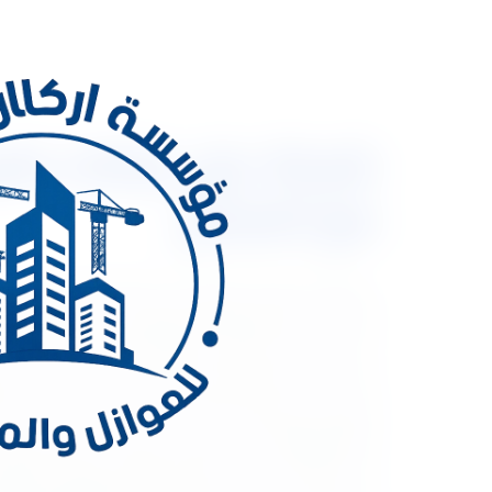
مع الضمان
شركة عزل خزانات 
الأرضية من الأمور الهامة والضرورية التي يجب أن نعت
على شركة عزل الخزانات الارضية لعدم حدوث أي تسريب ل
خدمات متعددة وبأسعار مميزة. شركة عزل الخزانات الار
والتي تسبب مشاكل كبيرة في تسربات المياه داخل المن
العائلة والأطفال، لذلك ينبغي الاعتماد على شركة عز
قد اكتسبتها على مر السنين ومسابقة مشرفة جعلتها ر