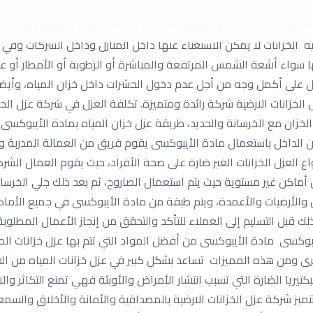
ذ جميع الأعمال بمنتهى المهارة والكفاءة وإتباع أحدث الأساليب والط
متميزة والمختلفة والمتعلقة بالخزان سواء التنظيف والتعقيم وذلك مق
ضية الخزانات لا يمكن الاستغناء عنها داخل المنازل وداخل الشركات و
ليها سواء أشعة الشمس المرتفعة والمباشرة أو الرطوبة أو الأمطار أو ع
ل على أكمل وجه من أجل عدم دخول الحشرات داخل خزان المياه، وأيضاً
الخزانات الارضية شركة رائدة ومتميزة. تكلفة العزل في شركة عزل الخزا
ان مع الخرسانة والحديد، طريقة عزل خزان المياه بمادة الأيبوكسى من
الداخل باستعمال مادة الأيبوكسى يقوم فريق من العمالة المدربة والم
ع العزل الخزانات الغير ضارة على صحة الأفراد، حيث يقوم العمال الشر
 أماكن غير مستوية حيث يتم استعمال الصاروخ، ثم بعد ذلك جلي الخرسا
الأرضيات والأعمدة، ويتم طبقة من مادة الأيبوكسى في جميع الأماكن ب
لك قبل التسليم إلى العملاء للتأكد والتحقق من إنجاز الأعمال المطلو
بوكسى مادة الأيبوكسى من أفضل المواد التي تتم بها عزل خزانات الميا
خرى ومن هذه المميزات تساعد بشكل كبير في عزل خزانات المياه من الدا
ريا الضارة التي تسبب انتشار الأمراض والأوبئة فهي تمنع التكاثر والان
تتميز شركة عزل الخزانات الارضية بالمصداقية والأمانة والأخلاق والسم