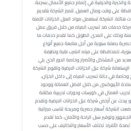
والخبرة والحرفية في إتمام جميع الأعمال بسرعة.
افظة على وقت ومال العميل. تتميز الشركة بتقديم
ائلة. الشركة تستعمل مواد العزل الخزانات الآمنة
الشركة خدمات ضد تسريب المياه من خلال فريق عمل
لآمنة وذلك على المدى الطويل كما تقدم خدمات ما
حصرية بصفة سنوية من أجل متابعة جميع أنواع
نوية، للمحافظة على مياه الشرب نقية ونظيفة
عديد من المشاكل والأضرار وخاصة الدور الذي يلي
لإستعانة شركة عزل الخزانات الارضية وتقوم الشركة
ج وخاصة في حالة تسريب المياه إلى داخل الخزان،
ات بمادة الأيبوكسى من خلال افضل العمالة ووجود
 تدريب العمال في كورسات ودورات تدريبية مكثفة
و يبحث عن أرخص شركة عزل الخزانات الارضية وتقدم
وضعت الشركة أسعار حصرية ومريحة تناسب ميزانية
لجمهور وتوفير سبل الراحة والأمان، كما تقدم
لصحة الأفراد تختلف الأسعار والتكاليف على حسب