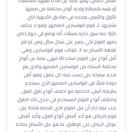
أسطح المنازل، وهو عبارة عن مادة شبيهة بالبلاستيك
أو شبيه بالمطاط ولديه ألوان مختلفة من ضمنها
الأزرق والأبيض، ونجده في صناديق الأجهزة التي
نشتريها. 2ـ فوم البولسترين المنصهر، وهو لا يختلف
كثيرًا عما سبق ذكره باستثناء أنه يوضع في جهاز خاص
بصهر الفوم لكي يصبح على شكل سائل ومن ثم تتم
تغطية الأسطح به. 3ـ قوالب فوم البولسترين، وهي
أقل أنواع عزل الفوم استخدامًا فهي عبارة عن ألواح
مختلفة السمك من البولسترين المنصهر والذي يتم
تحديد سمكه على حسب رغبة كل عميل، وهو أقل
جودة قليلًا من البولسترين المنصهر الذي يستخدم
بطريقة الرش. الخاتمة مع اختلاف أنواع طرق العزل
واختلاف أنواع الفوم المستخدم في احدى تلك الطرق
يجب علينا ذكر أن عزل الفوم الذي تقدمه شركة عزل
فوم بالرياض هو أحد أفضل أنواع العزل، وأحد أفضل
عوازل الرياض على الإطلاق. ما هو عزل الأسطح بمادة