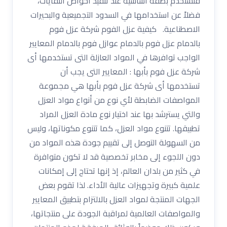
فتستخدم بصفة أساسية عند تنفيذ أحواض النفايات،
فضلاً عن استخدامها في السدود التجميعية والبحيرات
الاصطناعية. كيفية عزل الفوم شركة عزل فوم
بالدمام عزل فوم بالدمام عوازل فوم بالدمام المعايير
الواجب توافرها في المواد العازلة التى تستخدمها أى
شركة عزل فوم بأبها : المعايير التى يجب أن
تستخدمها أى شركة عزل فوم بأبها هي مجموعة
المواصفات الضابطة لأي نوع من أنواع مواد العزل
والتي يسترشد بها عند اختيار نوع مادة العزل المراد
تطبيقها. تتنوع مواد العزل، كما تتنوع مكوناتها، وليس
من السهولة التوصل إلى تقييم جودة هذه المواد من
دون اللجوء إلى مخابر تخصصية قد لا تكون متوافرة
في كثير من بلدان العالم، إذ إنها تحتاج إلى إمكانات
علمية كبيرة وتجهيزات عالية الأداء. لذا تقوم بعض
الجهات المنتجة لمواد العزل بالالتزام بتطبيق المعايير
والمواصفات العالمية لمراقبة الجودة على منتجاتها،