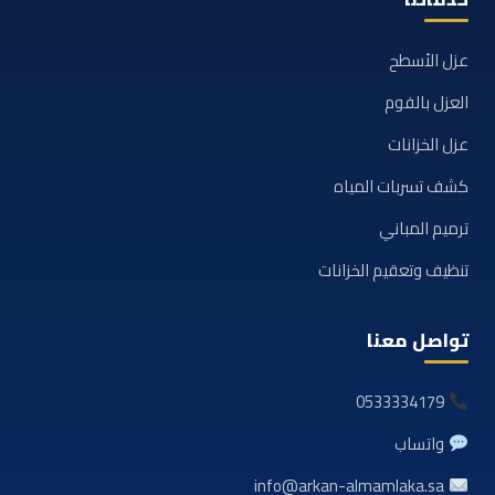
عزل الأسطح
العزل بالفوم
عزل الخزانات
كشف تسربات المياه
ترميم المباني
تنظيف وتعقيم الخزانات
تواصل معنا
0533334179
واتساب
info@arkan-almamlaka.sa