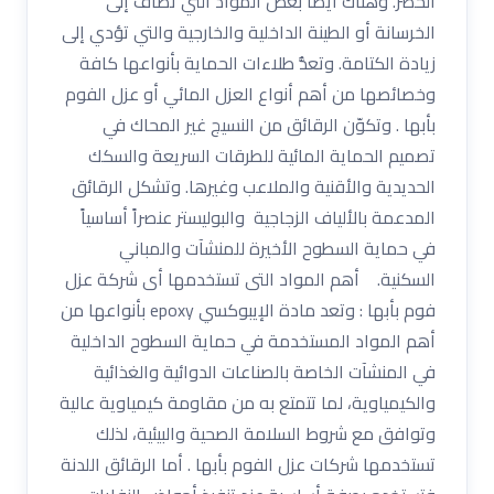
الحصر. وهناك أيضاً بعض المواد التي تُضاف إلى
الخرسانة أو الطينة الداخلية والخارجية والتي تؤدي إلى
زيادة الكتامة. وتعدُّ طلاءات الحماية بأنواعها كافة
وخصائصها من أهم أنواع العزل المائي أو عزل الفوم
بأبها . وتكوّن الرقائق من النسيج غير المحاك في
تصميم الحماية المائية للطرقات السريعة والسكك
الحديدية والأقنية والملاعب وغيرها. وتشكل الرقائق
المدعمة بالألياف الزجاجية والبوليستر عنصراً أساسياً
في حماية السطوح الأخيرة للمنشآت والمباني
السكنية. أهم المواد التى تستخدمها أى شركة عزل
فوم بأبها : وتعد مادة الإيبوكسي epoxy بأنواعها من
أهم المواد المستخدمة في حماية السطوح الداخلية
في المنشآت الخاصة بالصناعات الدوائية والغذائية
والكيمياوية، لما تتمتع به من مقاومة كيمياوية عالية
وتوافق مع شروط السلامة الصحية والبيئية، لذلك
تستخدمها شركات عزل الفوم بأبها . أما الرقائق اللدنة