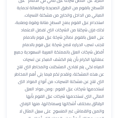
المزيد عن افضل شركة عزل مائي في الدمام عزل
الأسطح بالفوم من الطرق الصحيحة والفعالة لحماية
المباني من الداخل والخارج من مشكلة التسربات.
استخدام عزل الفوم يمنح السطح متانة وقوة وصلابة،
لذلك فإن شركتنا من الشركات التي تفضل الاعتماد
على العزل بالفوم. نصائح شركة عزل فوم بالدمام
لتجنب تسرب الحراره تنصح شركة عزل فوم بالدمام
أفضل شركات العزل بالمملكة العربية السعودية جميع
عملائها الكرام بأن يتم الكشف المبكر عن تسربات
المياه لكي يتم تفادي المشكلات والمخاطر التي تنتج
عن هذه المشكلة، وتقدم لكم فيما يلي أهم المخاطر
التي تنتج عن مشكلة التسربات: من أنواع المواد التى
تستخدمها شركات عزل الفوم : ومن مواد العزل
المائي التى تستخدمها شركات عزل الفوم بأبها
الرقائق بمختلف أشكالها وسماكاتها، منها الزفتي
والمرن والقماش غير المنسوج على سبيل المثال لا