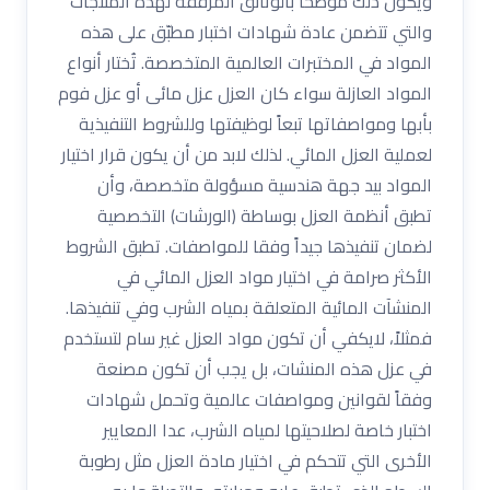
ويكون ذلك موضحاً بالوثائق المرفقة لهذه المنتجات
والتي تتضمن عادة شهادات اختبار مطبّق على هذه
المواد في المختبرات العالمية المتخصصة. تُختار أنواع
المواد العازلة سواء كان العزل عزل مائى أو عزل فوم
بأبها ومواصفاتها تبعاً لوظيفتها وللشروط التنفيذية
لعملية العزل المائي. لذلك لابد من أن يكون قرار اختيار
المواد بيد جهة هندسية مسؤولة متخصصة، وأن
تطبق أنظمة العزل بوساطة (الورشات) التخصصية
لضمان تنفيذها جيداً وفقا للمواصفات. تطبق الشروط
الأكثر صرامة في اختيار مواد العزل المائي في
المنشآت المائية المتعلقة بمياه الشرب وفي تنفيذها.
فمثلاً، لايكفي أن تكون مواد العزل غير سام لتستخدم
في عزل هذه المنشات، بل يجب أن تكون مصنعة
وفقاً لقوانين ومواصفات عالمية وتحمل شهادات
اختبار خاصة لصلاحيتها لمياه الشرب، عدا المعايير
الأخرى التي تتحكم في اختيار مادة العزل مثل رطوبة