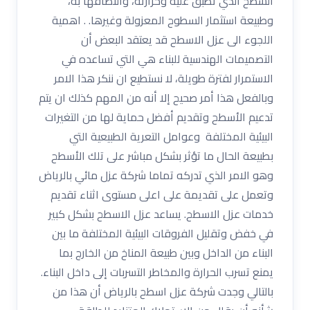
السطح الذي تطبق عليه وحرارته، والتصاقها به،
وطبيعة استثمار السطوح المعزولة وغيرها. . اهمية
اللجوء الى عزل الاسطح قد يعتقد البعض أن
التصميمات الهندسية للبناء هي التي تساعده في
الاستمرار لفترة طويلة، لا نستطيع ان ننكر هذا الامر
وبالفعل هذا أمر صحيح إلا أنه من المهم كذلك ان يتم
تدعيم الأسطح وتقديم أفضل حماية لها من التغيرات
البيئية المختلفة وعوامل التعرية الطبيعية التي
بطبيعة الحال ما تؤثر بشكل مباشر على تلك الأسطح
وهو الامر الذي تدركه تماما شركة عزل مائي بالرياض
وتعمل على تقديمة على اعلى مستوى اثناء تقديم
خدمات عزل الاسطح. يساعد عزل الاسطح بشكل كبير
في خفض وتقليل الفروقات البيئية المختلفة ما بين
البناء من الداخل وبين طبيعة المناخ من الخارج بما
يمنع تسرب الحرارة والمخاطر التسربات إلى داخل البناء.
بالتالي وجدت شركة عزل اسطح بالرياض أن هذا من