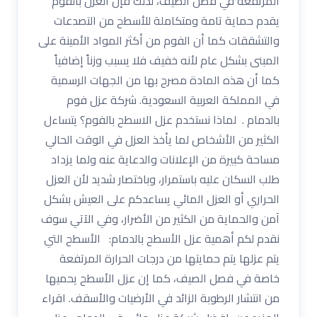
المرتفعة في فصل الصيف، لذلك فإن العزل بالفوم
يقدم حماية تامة ومتكاملة للأسطح من التصدعات
والتشققات كما أن الفوم من أكثر المواد الأمينة على
المبنى بشكل عام لأنه خفيف فلا يسبب وزناً إضافياً
كما أن هذه المادة مصرح بها من الجهات الرسمية
في المملكة العربية السعودية. شركة عزل فوم
بالدمام . لماذا نستخدم عزل الاسطح بالفوم؟ يتساءل
الكثير من الأشخاص لما يأخذ العزل في الوقت الحالي
مساحة كبيرة من الإعلانات والدعاية عنه ولما يزداد
طلب السكان عليه باستمرار، وباختصار شديد لأن العزل
الحراري أو العزل المائي يساعدكم على العيش بشكل
آمن والحماية من الكثير من الأضرار، وفي الآتي سوف
نقدم لكم أهمية عزل الأسطح بالدمام: الأسطح التي
يتم عزلها يتم حمايتها من درجات الحرارة المرتفعة
خاصة في فصل الصيف، كما إن عزل الأسطح يحميها
من انتشار الرطوبة الزائد في الأرضيات والأسقف. اقراء