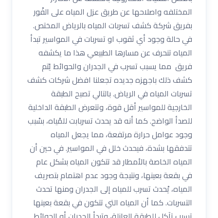
المختلفه واصلاحها عن طريق عزل المياه على الفْور
بفريق شركة كشف تسربات المياه بالرياض المختص.
في حالة وجود أي ثقوب او تسربات في المواسير تبدأ
المياه تنحرف عن مسارها الطبيعي هذا ما يكشفه
فريق مما يسبب تسرب في الجدران والحوائط يًتم
كشف ذلك باجهزه جديده تجعلنا افضل شركات كشف
تسربات المياه في الرياض. بالتالي تصبح الطبقة
الخارجية للمواسير أقل قوة، وتتعرض الطبقة الداخلية
للصدأ الواضح. كما أنه قد يحدث تسربابت للمْياه، بسْبب
وجود عوامل حرارة مرتفعة، مما يجعل المياه
تتدفقها بشدة، فيحدث خلل في المواسير. في حين أن
المياه الخاصة بالأمطار قد تتكون المياه بشكل عام
في بقعة بعينها، ونتيجة وجود عدم اهتمام بتصريف
المياه، يْحدث تسرب للمياه إلى الجدران ومنها تحدث
التسربات. كما أن المياه التي تتكون في بقعة بعينها
تسبب تآكل للطبقة العازلة، وتبدأ الجدران أو الحوائط