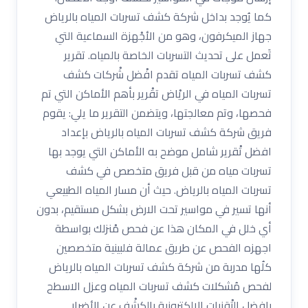
كما يُوجد بداخل شركة كشف تسربات المياه بالرياض
جهاز الميكرفون، وهو من الأجْهزة السماعية التي
تَعمل على تحديث التسربات الخاصة بالمياه. تقرير
كشف تسربات المياه تقدم افْضل شْركات كشف
تسربات المياه في الريْاض تقْرير بأهم الأماكن التي تم
فحصها، وتم معالجتها، ويتضمن التقرير ما يلي: يقوم
فريق شركة كشف تسربات المياه بالرياض بإعداد
افضل تْقرير شامل موضح به الأماكن التي يوجد بها
تسربات مياه من قبل فريق متخصص في كشف
تسربات المياه بالرياض. حيث أن مسار المياه الطبيعي
أنها تسير في مواسير تحت الارض بشكل مستقيم، بدون
أي خلل في المكان هذا عن فحص مْنزلك بواسطة
اجهزه الفحص عن طريق عمالة فلبينية متخصصين
كلُها مدربة من شركة كشف تسربات المياه بالرياض
لفحص مُشكلات كشف تسربات المياه وعزل الاسطح
بافضل التْقنيات الالكترونية بالكشْف عن الأضرار