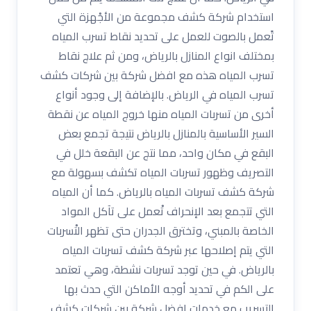
استخدام شركة كشف مجموعة من الأجْهزة التي
تًعمل بالصوت للعمل على تحديد نقاط تسرب المياه
بمختلف انواع المنازل بالرياض، ومن ثم علاج نقاط
تسرب المياه هذه مع افضل شركة بين شركات كشف
تسرب المياه في الرياض. بالإضافة إلى وجود أنواع
أخرى من تسربات المياه منها خروج المياه عن نقطة
السير الأساسية بالمنازل بالرياض نتيجة تجمع بعض
البقع في مكان واحد، مما نتج عن البقعة خلل في
التصريف وظهور تسربات المياه تكشف بسهولة مع
شركة كشف تسربات المياه بالرياض. كما أن المياه
التي تتجمع بعد الإنحراف تْعمل على تآكل المواد
الخاصة بالمبني، وتخترق الجدران حتى تظهر التْسربات
التي يتم إصلاحها عبر شركة كشف تسربات المياه
بالرياض. في حين توجد تسربات نشطة، وهي تعتمد
على الكم في تحديد أوجه الأماكن التي حدث بها
التسريب مع خدمات افضل شركة بين شركات كشف