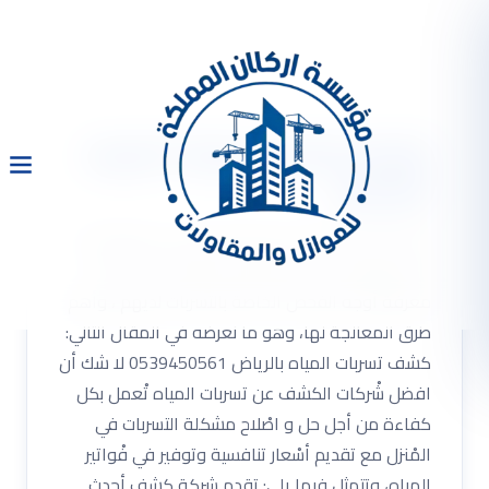
شركة كشف تسربات المياه
بالرياض
شركة كشف تسربات المياة بالرياض من الموضوعات
التي يهتم بالبحث عنها الكثير من الأفراد، من أجل
معرفة أوجه الفحص الخاصة بالتسربات لديهم ، وأهم
طرق المعالجة لها، وهو ما نعرضه في المقال التالي:
كشف تسربات المياه بالرياض 0539450561 لا شك أن
افضل شْركات الكشف عن تسربات المياه تْعمل بكل
كفاءة من أجل حل و اصْلاح مشكلة التسربات في
المْنزل مع تقديم أسْعار تنافسية وتوفير في فْواتير
المياه، وتتمثل فيما يلي: تقدم شركة كشف أحدث