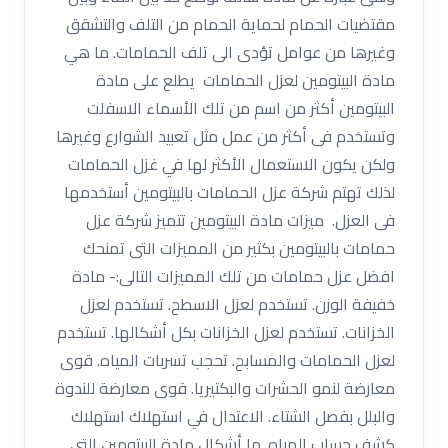
مقتضيات الحمام لحماية الحمام من التلف والتشقق
وغيرها من عوامل تؤدى الى تلف الحمامات. ما هي
مادة البيتومين لعزل الحمامات يطلع على مادة
البيتومين أكثر من اسم من تلك الأسماء الاسفلت
وتستخدم فى أكثر من عمل مثل تعبيد الشوارع وغيرها
ولكن يكون الاستعمال الأكثر لها في غزل الحمامات
لذلك تهتم شركة عزل الحمامات بالبيتومين أستخدمها
فى العزل. ميزات مادة البيتومين تتميز شركة عزل
حمامات بالبيتومين بكثير من المميزات التى تمنحك
افضل عزل حمامات من تلك المميزات التالى:- مادة
خفيفة الوزن. تستخدم لعزل الاسطح. تستخدم لعزل
الخزانات. تستخدم لعزل الخزانات بكل أشكالها. تستخدم
لعزل الحمامات والمسابح. تحجب تسربات المياه. قوى
معارضة لنمو الحشرات والبكتيريا. قوى معارضة للندوة
والبلل بفصل الشتاء. الاعتدال في استهلاك استهلاك
كشف حساب المياه. ما أشكال مادة البيتومين التى