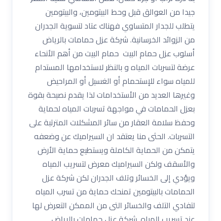
جيدا من العوالق قبل وحط البيتومين، والبيتومين
يتطلب للجدار المتساوي فهناك عتاد لتسوية الجدران
من الزوائد الخرسانية. شركة عزل حمامات بالرياض
أسلوب عزل حمام البيت حمام البيت من أهم الأنحاء
عرضة لتسربات المياه و بالنظر لاستخدامها المستدام
للمياه سواء للإستحمام أو الغسيل أو المراحيض
وغيرها العديد من الأستخدامات لذا يقدم نصيحة بقوة
بعزل الحمامات في مواجهة تسربات المياه لحماية
وحفظ سلامة العقار من سائر المشكلات المترتبة على
التسربات. الحثى منا يعتقد ان السيراميك عن وضعفه
يتمكن من الحماية الكاملة ويستطيع حماية الأرض
والأسقف ولكن السيراميك معرض لتسريب المياه
ويؤدي إلى الخسائر وتلف الجدران لكن شركة عزل
الحمامات بالبيتومين تمنحك حماية من تسرب المياه
لتفادي التلف والخسائر التى من الممكن التعرض لها
عند تسريب المياه. شركة عزل حمامات بالرياض