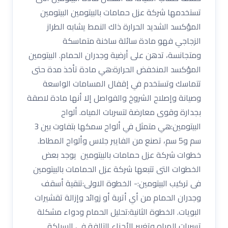
تستخدمها شركة عزل حمامات بالبيتومين البيتومين
المؤكسد الشديد الحرارة ذاك النمط يشابه الطراز
الزجاجي فهو مادة سائلة ساخنة متماسكة
ومتجانسة، تدهن على أرضية وجدران الحمام. البيتومين
المؤكسد المنخفض الحرارة:هي مادة تأخذ مدة حتى
تتماسك وتستخدم في إقفال المسامات الواسعة
وصيانة وإصلاح الشروخ والفواصل إلا أنها مادة لاصقة
بجدارة وقوى معارضة لتسربات المياه. ألواح
البيتومين:هي متمثل في ألواح سمكها بتفاوت بين 3
سم و5 سم، تصنع من الفايبر جلاس وألواح المطاط.
خطوات شركة عزل حمامات بالبيتومين يوجد بعض
الخطوات التى تتبعها شركة عزل الحمامات بالبيتومين
فى تركيب البيتومين:- الخطوة الاولى:تنقية أسقف
وجدران الحمام من أي أتربة أو زوائد وإزالة تقشيرات
البويات. الخطوة الثانية:تحليل الحمام ودواء مشكلة
تسربات المياه وتغيير الأجزاء التالفة في السباكة