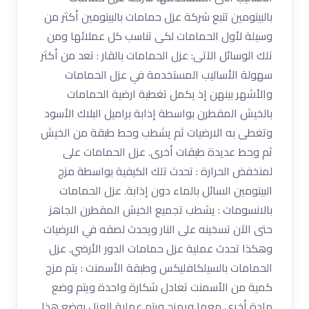
بالبيتومين تتبع شركة عزل حمامات بالبيتومين أكثر من
وسيلة لأول الحمامات لكى تناسب كل عملائها ومن
تلك الوسائل الآتى: عزل الحمامات بالقار : تعد من أكثر
سهولة الأساليب المستخدمة في عزل الحمامات
والأشهر بينهن إذ يكمل تغطية ارضية الحمامات
بالخيش المقطرن بواسطة إذابة براميل البلاك الأسود
وتغطى به الارضيات ثم يشطب وحط طبقة من الخيش
ثم وحط عديدة طبقات أخرى. عزل الحمامات على
لمنخفض الحرارة : تحدث تلك الكيفية بواسطة مزج
البيتومين السائل بالماء دون إذابة. عزل الحمامات
بالانسومات : يشطب تجميع الخيش المقطرن الجاهز
حتى الآن تسخينه على النار ويحدث لصقه في الارضيات
وهكذا تحدث عملية عزل حمامات الدور الأرضي. عزل
الحمامات بالسيلكافليكس وطبقة الأسمنت : يتم مزج
كمية من الأسمنت تعادل شكارة واحدة ويتم وضع
مادة أخرى معها ويمزج ويتم عملية العزل بوضع هذا