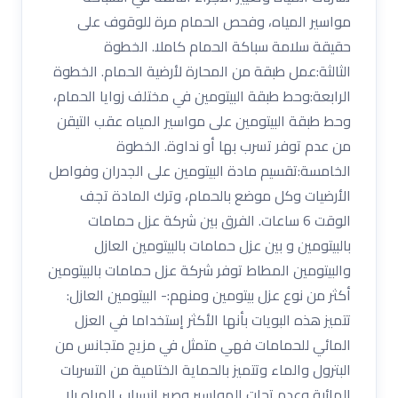
مواسير المياه، وفحص الحمام مرة للوقوف على
حقيقة سلامة سباكة الحمام كاملا. الخطوة
الثالثة:عمل طبقة من المحارة لأرضية الحمام. الخطوة
الرابعة:وحط طبقة البيتومين في مختلف زوايا الحمام،
وحط طبقة البيتومين على مواسير المياه عقب التيقن
من عدم توفر تسرب بها أو نداوة. الخطوة
الخامسة:تقسيم مادة البيتومين على الجدران وفواصل
الأرضيات وكل موضع بالحمام، وترك المادة تجف
الوقت 6 ساعات. الفرق بين شركة عزل حمامات
بالبيتومين و بين عزل حمامات بالبيتومين العازل
والبيتومين المطاط توفر شركة عزل حمامات بالبيتومين
أكثر من نوع عزل بيتومين ومنهم:- البيتومين العازل:
تتميز هذه البويات بأنها الأكثر إستخداما في العزل
المائي للحمامات فهي متمثل في مزيج متجانس من
البترول والماء وتتميز بالحماية الختامية من التسربات
المائية وعدم تحات المواسير وصبر انسياب المياه بلا