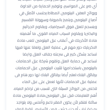
أي ضرر على المواسير، وتوفير الحماية من النداوة
وروائح العفن. البيتومين المطاط:يحتسب الأمثل في
أصباغ البيتومين ويتميز بالمرونة وسهولة التقسيم
وينسجم للعزل فوق السيراميك، ويقاوم الجراثيم
والبكتريا ويقاوم انسياب المياه القوي. ما أهميته
مادة الأكريلك في أعقاب عزل البيتومين تلعب مادة
الاكريليك دور مهم فى عملية العزل ولعلنا عنها فيها
تساعد بشكل كبير فى سرعته جفاف العزل وايضا
تساعد في حماية العزل وتقوم شركة عزل الحمامات
بالبيتومين باستخدامها لتثبيت البيتومين. عزل الحمامات
برقائق البلاك:تعتبر أيضا برقائق البلاك لها دور هام فى
عملية عزل الحمامات لأنها تعمل على عزل الماء
لتخلص من الروائح السيئة التي تتسبب من تراكم المياه.
أهم التعليمات قبل عزل البيتومين:مادة البيتومين مادة
سائلة تفتقر لأن يكون المقر ناعم وأملس ولا يتواجد
به ذرة تراب أو جزء خشن، فمن الأساسي تنقية المقر