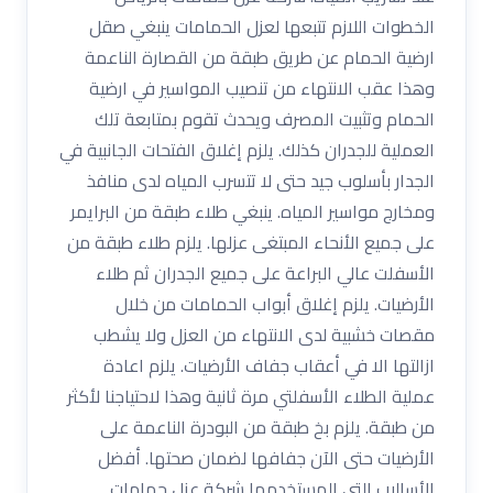
الخطوات اللازم تتبعها لعزل الحمامات ينبغي صقل
ارضية الحمام عن طريق طبقة من القصارة الناعمة
وهذا عقب الانتهاء من تنصيب المواسير في ارضية
الحمام وتثبيت المصرف ويحدث تقوم بمتابعة تلك
العملية للجدران كذلك. يلزم إغلاق الفتحات الجانبية في
الجدار بأسلوب جيد حتى لا تتسرب المياه لدى منافذ
ومخارج مواسير المياه. ينبغي طلاء طبقة من البرايمر
على جميع الأنحاء المبتغى عزلها. يلزم طلاء طبقة من
الأسفلت عالي البراعة على جميع الجدران ثم طلاء
الأرضيات. يلزم إغلاق أبواب الحمامات من خلال
مقصات خشبية لدى الانتهاء من العزل ولا يشطب
ازالتها الا في أعقاب جفاف الأرضيات. يلزم اعادة
عملية الطلاء الأسفلتي مرة ثانية وهذا لاحتياجنا لأكثر
من طبقة. يلزم بخ طبقة من البودرة الناعمة على
الأرضيات حتى الآن جفافها لضمان صحتها. أفضل
الأساليب التى المستخدمها شركة عزل حمامات