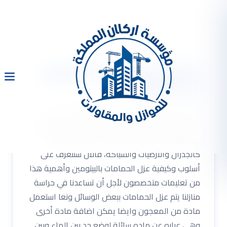
شركة عزل حمامات بالرياض
0533334179
شركة عزل حمامات بالرياض 0533334179 عزل
حمامات بالبيتومين شركة عزل حمامات بالبيتومين له
لزوم هائلة، للدفاع عن الأجزاء الداخلية بالحمام
كالجدران والأرضيات والسباكة، فالآن سنتعرف على
أسلوب وكيفية عزل الحمامات بالبيتومين وأهمية هذا
من تعليمات متخصصون لأجل أن تساعدنا في حراسة
منازلنا يتم عزل الحمامات ببعض الوسائل ونعا استعمل
مادة من المعجون وايضا يمكن اضافة مادة أخرى
وهى عباره عن ماده سائلة لوضع حد بين الماء وبين