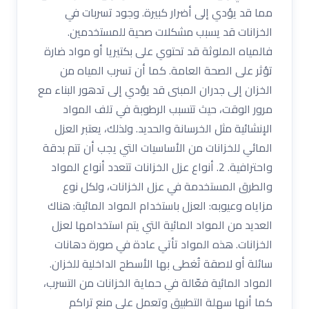
مما قد يؤدي إلى أضرار كبيرة. وجود تسربات في
الخزانات قد يسبب مشكلات صحية للمستخدمين.
فالمياه الملوثة قد تحتوي على بكتيريا أو مواد ضارة
تؤثر على الصحة العامة. كما أن تسرب المياه من
الخزان إلى جدران المبنى قد يؤدي إلى تدهور البناء مع
مرور الوقت، حيث تتسبب الرطوبة في تلف المواد
الإنشائية مثل الخرسانة والحديد. ولذلك، يعتبر العزل
المائي للخزانات من الأساسيات التي يجب أن تتم بدقة
واحترافية. 2. أنواع عزل الخزانات تتعدد أنواع المواد
والطرق المستخدمة في عزل الخزانات، ولكل نوع
مزاياه وعيوبه: العزل باستخدام المواد المائية: هناك
العديد من المواد المائية التي يتم استخدامها لعزل
الخزانات. هذه المواد تأتي عادة في صورة دهانات
سائلة أو لاصقة تُغطى بها الأسطح الداخلية للخزان.
المواد المائية فعّالة في حماية الخزانات من التسرب،
كما أنها سهلة التطبيق وتعمل على منع تراكم