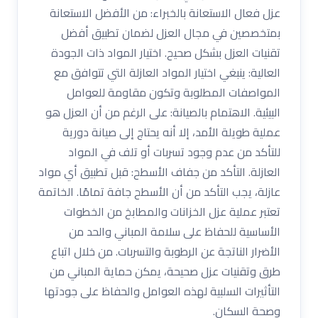
عزل فعال الاستعانة بالخبراء: من الأفضل الاستعانة
بمتخصصين في مجال العزل لضمان تطبيق أفضل
تقنيات العزل بشكل صحيح. اختيار المواد ذات الجودة
العالية: ينبغي اختيار المواد العازلة التي تتوافق مع
المواصفات المطلوبة وتكون مقاومة للعوامل
البيئية. الاهتمام بالصيانة: على الرغم من أن العزل هو
عملية طويلة الأمد، إلا أنه يحتاج إلى صيانة دورية
للتأكد من عدم وجود تسربات أو تلف في المواد
العازلة. التأكد من جفاف الأسطح: قبل تطبيق أي مواد
عازلة، يجب التأكد من أن الأسطح جافة تمامًا. الخاتمة
تعتبر عملية عزل الخزانات والمطابخ من الخطوات
الأساسية للحفاظ على سلامة المباني والحد من
الأضرار الناتجة عن الرطوبة والتسربات. من خلال اتباع
طرق وتقنيات عزل صحيحة، يمكن حماية المباني من
التأثيرات السلبية لهذه العوامل والحفاظ على جودتها
وصحة السكان.