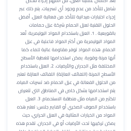
بعد اكتمال عملية العزل، من المهم إجراء فحص
شامل للتأكد من عدم وجود أي تسريبات. يتم ذلك عبر
إجراء اختبارات ميدانية للتأكد من فعالية العزل. أفضل
الحلول التقنية لعزل الحمام شركة عزل حمامات
بالقويعية . 1. العزل باستخدام المواد البوليمرية: تُعد
المواد البوليمرية من أكثر المواد فاعلية في عزل
الحمام. هذه المواد توفر مقاومة عالية للماء كما
أنها مرنة وقوية. يمكن استخدامها لتغطية الأسطح
المختلفة مثل الجدران والأرضيات. 2. العزل باستخدام
الأسطح المرنة (اللفائف العازلة): اللفائف العازلة تعتبر
من الحلول الفعالة في عزل الحمام ضد تسربات المياه.
يتم استخدامها بشكل خاص في المناطق التي تتعرض
للكثير من المياه مثل منطقة الاستحمام. 3. العزل
باستخدام الصوف الصخري أو الفايبر جلاس: تعتبر هذه
المواد من الخيارات المثالية في العزل الحراري، حيث
يمكن تركيبها تحت الأرضيات أو في الجدران. تقدم هذه