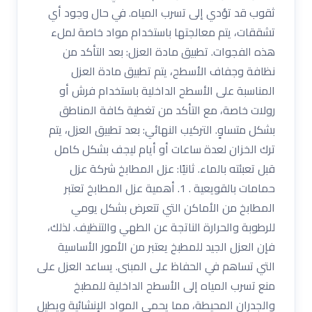
ثقوب قد تؤدي إلى تسرب المياه. في حال وجود أي
تشققات، يتم معالجتها باستخدام مواد خاصة لملء
هذه الفجوات. تطبيق مادة العزل: بعد التأكد من
نظافة وجفاف الأسطح، يتم تطبيق مادة العزل
المناسبة على الأسطح الداخلية باستخدام فرش أو
رولات خاصة، مع التأكد من تغطية كافة المناطق
بشكل متساوٍ. التركيب النهائي: بعد تطبيق العزل، يتم
ترك الخزان لعدة ساعات أو أيام ليجف بشكل كامل
قبل تعبئته بالماء. ثانيًا: عزل المطابخ شركة عزل
حمامات بالقويعية . 1. أهمية عزل المطابخ تعتبر
المطابخ من الأماكن التي تتعرض بشكل يومي
للرطوبة والحرارة الناتجة عن الطهي والتنظيف. لذلك،
فإن العزل الجيد للمطبخ يعتبر من الأمور الأساسية
التي تساهم في الحفاظ على المبنى. يساعد العزل على
منع تسرب المياه إلى الأسطح الداخلية للمطبخ
والجدران المحيطة، مما يحمي المواد الإنشائية ويطيل