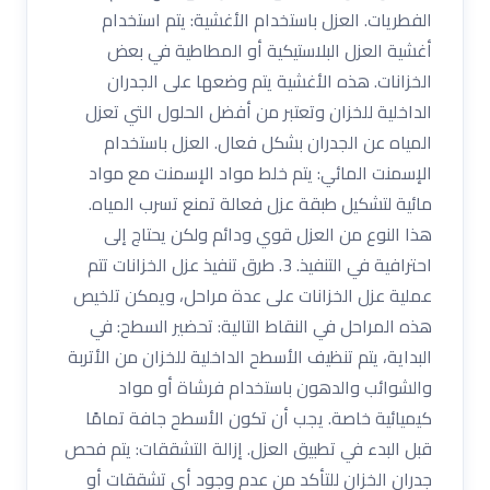
الفطريات. العزل باستخدام الأغشية: يتم استخدام
أغشية العزل البلاستيكية أو المطاطية في بعض
الخزانات. هذه الأغشية يتم وضعها على الجدران
الداخلية للخزان وتعتبر من أفضل الحلول التي تعزل
المياه عن الجدران بشكل فعال. العزل باستخدام
الإسمنت المائي: يتم خلط مواد الإسمنت مع مواد
مائية لتشكيل طبقة عزل فعالة تمنع تسرب المياه.
هذا النوع من العزل قوي ودائم ولكن يحتاج إلى
احترافية في التنفيذ. 3. طرق تنفيذ عزل الخزانات تتم
عملية عزل الخزانات على عدة مراحل، ويمكن تلخيص
هذه المراحل في النقاط التالية: تحضير السطح: في
البداية، يتم تنظيف الأسطح الداخلية للخزان من الأتربة
والشوائب والدهون باستخدام فرشاة أو مواد
كيميائية خاصة. يجب أن تكون الأسطح جافة تمامًا
قبل البدء في تطبيق العزل. إزالة التشققات: يتم فحص
جدران الخزان للتأكد من عدم وجود أي تشققات أو