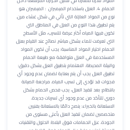
المواد قدرة ممتازة في تقليل الحرارة المرتفعة داخل
الحمام. 4. العزل باستخدام الميمبران : الميمبران هو
نوع من المواد العازلة التي تأتي في شكل غشاء مرن.
يتم تطبيق هذا النوع من العزل في المناطق التي
تكون فيها المياه أكثر عرضة للتسرب، مثل الأسطح
التي تعرضت للماء بشكل مباشر. نصائح عند القيام بعزل
الحمام اختيار المواد المناسبة: يجب أن تكون المواد
المستخدمة في العزل متوافقة مع طبيعة الحمام
والبيئة المحيطة. الاهتمام بتطبيق العزل بشكل دقيق:
تطبيق العزل يجب أن يتم بعناية لضمان عدم وجود أي
فجوات قد تؤدي إلى تسرب المياه. مراجعة الصيانة
بانتظام: بعد تنفيذ العزل، يجب فحص الحمام بشكل
دوري للتأكد من عدم وجود أي تسربات جديدة.
الاستعانة بالخبراء: ينصح دائمًا بالاستعانة بفنيين
متخصصين لضمان تنفيذ العزل بأعلى مستوى من
الجودة. عزل الحمامات فوق البلاط: الحلول والتقنيات