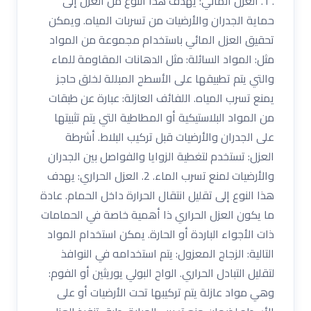
. 1. العزل المائي: يهدف هذا النوع من العزل إلى
حماية الجدران والأرضيات من تسربات المياه. ويمكن
تحقيق العزل المائي باستخدام مجموعة من المواد
مثل: المواد السائلة: مثل الدهانات المقاومة للماء
والتي يتم تطبيقها على الأسطح المبللة لخلق حاجز
يمنع تسرب المياه. اللفائف العازلة: عبارة عن طبقات
من المواد البلاستيكية أو المطاطية التي يتم تثبيتها
على الجدران والأرضيات قبل تركيب البلاط. أشرطة
العزل: تستخدم لتغطية الزوايا والفواصل بين الجدران
والأرضيات لمنع تسرب الماء. 2. العزل الحراري: يهدف
هذا النوع إلى تقليل انتقال الحرارة داخل الحمام. عادة
ما يكون العزل الحراري ذا أهمية خاصة في الحمامات
ذات الأجواء الباردة أو الحارة. يمكن استخدام المواد
التالية: الزجاج المعزول: يتم استخدامه في النوافذ
لتقليل التبادل الحراري. الواح البولي يوريثين أو الفوم:
وهي مواد عازلة يتم تركيبها تحت الأرضيات أو على