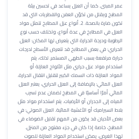
عمر المبنى. كما أن العزل يساعد في تحسين بيئة
المطبخ ويقلل من تكوّن العفن والفطريات التي قد
تكون ضارة بالصحة. 2. أنواع عزل المطابخ تتمثل مواد
العزل في المطابخ في عدة أنواع، وتختلف حسب نوع
الرطوبة ودرجة الحرارة التي يتعرض لها المكان: العزل
الحراري: في بعض المطابخ قد تتعرض الأسطح لدرجات
حرارة مرتفعة بسبب الطهي المستمر. لذلك، يتم
استخدام مواد عزل حراري مثل الألواح العازلة أو
المواد العازلة ذات السمك الكبير لتقليل انتقال الحرارة.
العزل المائي: بالإضافة إلى العزل الحراري، يعتبر العزل
المائي أمرًا أساسيًا في المطبخ لضمان عدم تسرب
المياه إلى الجدران أو الأرضيات. يتم استخدام مواد مثل
بلاط السيراميك أو الأغشية المائية. العزل الصوتي: في
بعض الأحيان قد يكون من المهم تقليل الضوضاء في
المطبخ، خاصة إذا كان في جزء مفتوح من المنزل.
لهذا الغرض، يمكن استخدام المواد العازلة للصوت