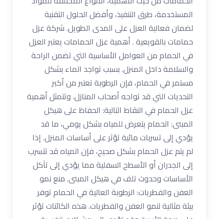
الحمامات من حيث الأهمية، الأنواع المختلفة للمواد
المستخدمة، طرق التنفيذ، وأفضل الحلول التقنية
لضمان فعالية العزل على المدى الطويل. شركة عزل
حمامات بالقويعية . أهمية عزل الحمامات يعتبر العزل
في الحمام من العوامل الأساسية التي تضمن الراحة
والسلامة داخل المنزل. بسبب تواجد الماء بشكل
مستمر في الحمام، فإن الرطوبة تعتبر من أكبر
التحديات التي قد تواجه أصحاب المنازل. وتتمثل أهمية
عزل الحمام في النقاط التالية: الحفاظ على هيكل
المبنى: الحمام يتعرض للمياه بشكل يومي، ما قد
يؤدي إلى تسربات مائية تؤثر على أساسات المنزل. إذا
لم يتم عزل الحمام بشكل صحيح، فإن المياه قد تتسرب
إلى الجدران أو الأسطح السفلية مما يؤدي إلى تآكل
الأساسات وحدوث تلف في هيكل المبنى. منع نمو
العفن والفطريات: الرطوبة العالية في الحمام توفر
بيئة مثالية لنمو العفن والفطريات. هذه الكائنات تؤثر