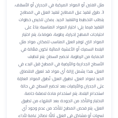
مثل الفلين أو المواد المركبة في الجدران أو الأسقف.
3. طرق تنفيذ عزل المطابخ تنفيذ العزل في المطابخ
يتطلب التخطيط والتنفيذ الجيد. يمكن تلخيص خطوات
التنفيذ فيما يلي: اختيار المواد المناسبة: بناءً على
احتياجات المطبخ (حرارة، رطوبة، ضوضاء)، يتم اختيار
المواد التي توفر العزل المناسب للمكان. مواد مثل
البلاط السميك أو الأغشية المائية تكون فعّالة في
الحماية من الرطوبة. تحضير السطح: يتم تنظيف
الأسطح الجدارية والأرضية في المطبخ قبل البدء في
العزل. هذا يشمل إزالة أي مواد قد تعيق الالتصاق
الجيد لمواد العزل. تطبيق العزل: تُطبق المواد العازلة
على الجدران والأرضيات بعد تحضير السطح. في حالة
استخدام البلاط، يتم استخدام مادة لاصقة خاصة.
الاختبار والتأكد من الجودة: بعد الانتهاء من تطبيق
العزل، يتم فحص المطبخ للتأكد من عدم وجود أي
تسربات أو مشاكل في العزل. ثالثًا: نصائح عامة لأداء