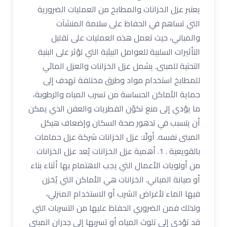
يعتبر عزل الخزانات والمطابخ من العمليات الضرورية
التي تساهم في الحفاظ على سلامة المنشآت
والمباني، حيث تعمل هذه العمليات على تقليل
التأثيرات السلبية للعوامل البيئية التي تؤثر على البنية
التحتية للمبنى. يشمل عزل الخزانات والعزل المائي
للمطابخ استخدام مواد وطرق مختلفة تهدف إلى
حماية الأماكن الحساسة من تسرب المياه والرطوبة،
ما يؤدي إلى منع تكوّن الفطريات والعفن الذي يمكن
أن يتسبب في تدهور صحة السكان وإضعاف هيكل
المبنى نفسه. أولًا: عزل الخزانات شركة عزل حمامات
بالقويعية . 1. أهمية عزل الخزانات يُعد عزل الخزانات
من أولويات الأعمال التي يجب الاهتمام بها أثناء بناء
أو صيانة المباني. الخزانات هي الأماكن التي يُخزن
فيها الماء لأغراض الشرب أو الاستخدام المنزلي،
ولذلك فمن الضروري الحفاظ عليها من التسربات التي
قد تؤدي إلى تلوث المياه أو تسربها إلى جدران المبنى