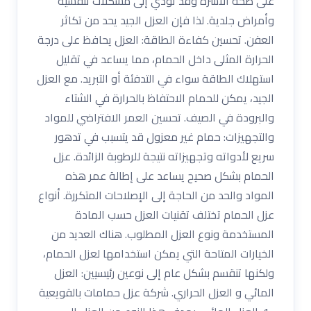
على صحة الأسرة وقد تؤدي إلى مشكلات تنفسية
وأمراض جلدية. لذا فإن العزل الجيد يحد من تكاثر
العفن. تحسين كفاءة الطاقة: العزل يحافظ على درجة
الحرارة المثلى داخل الحمام، مما يساعد في تقليل
استهلاك الطاقة سواء في التدفئة أو التبريد. مع العزل
الجيد، يمكن للحمام الاحتفاظ بالحرارة في الشتاء
والبرودة في الصيف. تحسين العمر الافتراضي للمواد
والتجهيزات: حمام غير معزول قد يتسبب في تدهور
سريع لأدواته وتجهيزاته نتيجة للرطوبة الزائدة. عزل
الحمام بشكل صحيح يساعد على إطالة عمر هذه
المواد والحد من الحاجة إلى الإصلاحات المتكررة. أنواع
عزل الحمام تختلف تقنيات العزل حسب المادة
المستخدمة ونوع العزل المطلوب. هناك العديد من
الخيارات المتاحة التي يمكن استخدامها لعزل الحمام،
ولكنها تنقسم بشكل عام إلى نوعين رئيسيين: العزل
المائي و العزل الحراري. شركة عزل حمامات بالقويعية