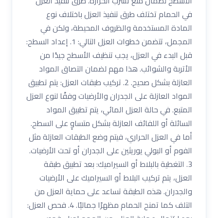
الأسطح لضمان منع تسرب الحرارة. طرق تنفيذ العزل
في الحمام تختلف طرق تنفيذ العزل باختلاف نوع
المادة المستخدمة والظروف المحيطة، ولكن في
المجمل، تتضمن خطوات العزل التالي: 1. إعداد السطح:
قبل البدء في العزل، يجب تنظيف الأسطح جيدًا من
الأتربة والشوائب. هذا مهم لضمان التصاق المواد
العازلة بشكل صحيح. 2. تركيب طبقات العزل: يتم تطبيق
المواد العازلة على الجدران والأرضيات وفقًا لنوع العزل
المتبع. في حالة العزل المائي، يتم تطبيق المواد
السائلة أو اللفائف العازلة بشكل متساوٍ على السطح.
أما في العزل الحراري، فيتم وضع الطبقات العازلة مثل
الفوم أو البولي يوريثين على الجدران أو تحت الأرضيات.
3. التغطية بالبلاط أو السيراميك: بعد تطبيق طبقة
العزل، يتم تركيب البلاط أو السيراميك على الأرضيات
والجدران. هذه الطبقة تساعد على حماية العزل من
التلف كما تمنح الحمام مظهرًا جماليًا. 4. فحص العزل: