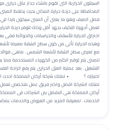
السيلتون الحرارية التى تقوم بانشاء جدار عازل حرارى م
المحافظة على درجة حرارة المكان بحيث يحتفظ المبنى ب
فصل الصيف وهو ما يعنى أن المبنى سيكون باردا في ا
تعمل أجهزة التكيف بجهد أقل وذلك لتوفر درجة الحرارة
اختراق الحرارة للأسقف والخراسانات والحوائط ففى بع
وهذه الحرارة تأتى من كون سطح الشقة معرضا لأشعة ال
مع تعرض سطح الشقة لأشعة الشمس . ماهى فوائد العزل 
للمبنى يتم توفير الكثير من الكهرباء المستخدمة مما ي
التشغيل . بعد عملية العزل الحرارى يتم رفع الراحة ا
اختيارك ؟ • تمتلك شركة أركان المملكة احدث المو
تمتلك الشركة افضل واكبر فريق عمل متخصص لعمل عم
أركان المملكة هى الافضل بين الشركات فى المملكة
الخدمات . لمعرفة المزيد من العروض والخدمات يمكنكم الاتصا