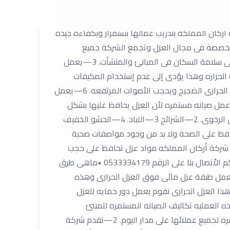
رارى وهذه المواد تساعد على الحد والتقليل من شدة
كة تقوم شركة أركان المملكة باْستخدم افضل انواع
كان المملكة بتدريب عمالها بستمرار وبكفاءة جيدة
 متخصصة فى مجال العزل وتجمع الشركة جميع
المقاومات التى تقوم بعملية العزل . •ماهى مميزات عملية العزل الحرارى؟؟؟ 1—تقاوم عملية العزل الحرائف. 2—تحافظ على سلامة السكان فى المبانئ والمنشأت. 3—يعمل
 الحراره وهذا يؤدى إلى عدم إستخدام المكيفات
بشكل كبير. 4—يحافظ العزل الحرارى على المحافظه على درجة الحراره داخل المبانى والمنشأت لفتره طويله. 5—يقاوم العزل الحرارى الضجيج ويحجب الأصوات المرتفعه. 6—يعمل
 عمل صيانه مستمره لأن العزل يحافظ عليها بشكل
كبير. شركة عزل حرارى بالرياض . يمكنكم الاْتصال بنا على الرقم 0533334179 •ماهى أنواع العزل الحرارى؟؟؟ 1—البخاخ السائل الرخوى. 2—الشرائح 3—اللباد. 4—الحشو الخفيف
أركان المملكة مواد عزل حرارى تحافظ على الصحة ولا بد من وجود مواصفات صحية
ان المملكة مواد تعمل على حجب وامتصاص الاْصوات والاْهتزازات ونمنع الضجيج . 3_ تستخدم شركة أركان المملكه مواد عزل تحافظ على حجب
الحراره الشديده وتعكسها خارج المبنى أو المنشأه وتحافظ على درجة الحرارة بشكل كبير . شركة عزل حرارى فى الرياض . يمكنكم الاْتصال بنا على الرقم 0533334179 •ماهى طرق
يدى:وفى هذا العزل الحرارى نقوم بعمل طبقة عزل مائى فوق العزل الحرارى وهذه
داخل المبنى أو المنشأه. 2—عزل السطح المقلوب:وفى هذا العزل الحرارى نقوم بعمل دور حمايه للعزل
ه العمليه تكاليف الصيانه المستمره للمبنئ
وألمنشأه. •ماهى مميزات شركة أركان المملكه فى عملية العزل الحرارى؟؟؟ 1—تقدم شركة أركان المملكه خدمتها المستمره لجميع عملائها على مدار اليوم. 2—تقدم شركة