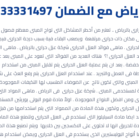
ع الضمان 0533331497
الرياض 0533331497 شركة عزل حرارى بالرياض .. تعتبر من أخطر المشاكل التى تواج المب
لى مكان ذات حرارى مرتفعة ويصعب البقاء فية بسبب درجة الحرارى فيجب
الحرارى . ماهى فوائد العزل الحرارى شركة عزل حرارى بالرياض . ماهى 
العزل الحرارى !؟ هناك العديد من الفوائد التى تعود على المبنى بعد عمل
فضة . بعد ان يتم عملية العزل الحرارى يتم تقليل المبنى من استخدام ا
ة فى العمل والتبريد . عند استخدام العزل الحرارى يتم رفع العبْ على شب
 المبنى والتى تكون ناتج عن الضوضاء المتسبب لها التكيفات الموجودة د
ة لمستخدمى المبنى . شركة عزل حرارى فى الرياض . ماهى المواد التى
 ومن افضل الانواع الموجودة . اولاً مادة فوم البولى يوريثين المس
 الحرارى وتكون هذة المادة من الممواد التى يتم استخدامها من قب
وجد ايضا مادة السيليلوز التى تستخدم فى العزل الحرارى وتتمتع هذة 
للحريق انها لا تحتوى على الاكسجين بين خلايها ويتم تصنيع هذة ال
ايضا ألواح البوليستيرين الذى يستخدم فى العزل الحرارى ويمكن استخدا