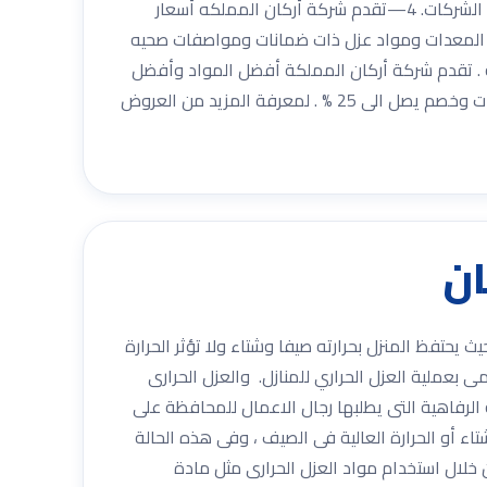
أركان المملكه ضمانتها لكافة العملاء. 3—تستخدم شركة أركان المملكه أحدث طرق العزل الحرارى للمنشأت والمبانى وأيضاً الشركات. 4—تقدم شركة أركان المملكه أسعار
ة العزل بأحدث المعدات ومواد عزل ذات ضمانات ومواصفات صحيه
ة . تقدم شركة أركان المملكة أفضل المواد وأفضل
الخبراء . تقدم شركة أركان المملكة أفضل العروض والخدمات . تقدم شركة أركان المملكة خصومات خاصة للشركات والمنشاْت وخصم يصل الى 25 % . لمعرفة المزيد من العروض
ا للمنزل بحيث يحتفظ المنزل بحرارته صيفا وشتاء ولا تؤثر الحرارة
ى بعملية العزل الحراري للمنازل. والعزل الحرارى
الرفاهية التى يطلبها رجال الاعمال للمحافظة على
اء أو الحرارة العالية فى الصيف ، وفى هذه الحالة
من خلال استخدام مواد العزل الحرارى مثل مادة