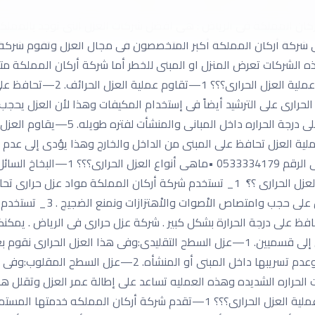
ءة عالية لعمل عملية العزل وهذة المواد ذات خواص عاكسة لدرجة الح
 أركان المملكة فى الرياض : هى افضل شركات العزل ألتى توجد بالممل
شركة أركان المملكة أكبر المتخصصون فى مجال العزل وتقوم شركة أر
ذه الشركات تعرض المنزل او المبنى للخطر أما شركة أركان المملكة
الحرارى على الترشيد أيضاً فى إستخدام المكيفات وهذا لأن العزل يحجب
ملية العزل تحافظ على المبنى من الداخل والخارج وهذا يؤدى إلى عدم
على شكل حبيبات. •ما هى المواصفات الخاصة بمواد العزل الحرارى ؟؟ّ 1_ تستخدم شركة 
عالمية . 2_ تستخدم شركة أرك
العزل الحرارى للمنازل؟؟؟؟ ينقسم العزل الحرارى للمنازل إلى قسميين. 1—عزل السطح التقل
الطبقه تعمل على حماية السطح من إمتصاص المياه وعدم تسريبها 
 الحراره الشديده وهذه العمليه تساعد على إطالة عمر العزل وتقلل هذ