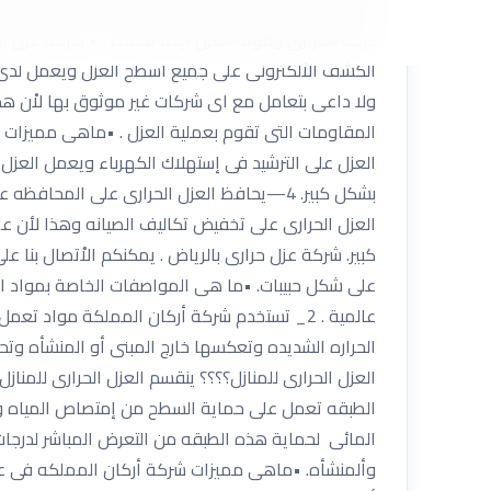
والعزل الحرارى عبارة عن أستخدام مواد عزل ذات كفا
درجة الحرارى ومواد العزل ايضاُ تحافظ . • شركة عزل
الكشف الاْلكترونى على جميع اسطح العزل ويعمل لدى 
ولا داعى بتعامل مع اى شركات غير موثوق بها لاْن ه
العزل على الترشيد فى إستهلاك الكهرباء ويعمل العزل 
العزل الحرارى على تخفيض تكاليف الصيانه وهذا لأن ع
المائى لحماية هذه الطبقه من التعرض المباشر لدرجات