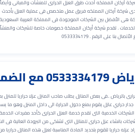
الشركات والمنشأت الكبرى. 5—يعمل لدى شركة أركان المملكه فريق عمل متخصص فى عملي
لكة هى الاْفضل بين الشركات الموجودة فى المملكة العربية السعودي
بنا على الرقم . 0533334179
ع الضمان
لرياض 0533334179 شركة عزل حرارى بالرياض ..فى بعض المنازل يطلب صاحب المنزل عزلا حراري
ء جدار حراري عازل يقوم بمنع دخول الحرارة الى داخل المنزل وهو ما يسم
 الشركات الخدمية التى تقدم خدمة العزل الحرارى كأحد مفردات الخدمة 
ركات بانشاء عزل حرارى للمنازل التى تشتكى من البرودة العالية فى الشت
اد عزله حراريا لتقوم بتحديد المادة المناسبة لعزل هذه المنازل حراريا 