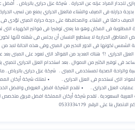
وازى للجدار المراد عزله عن الحرارة . شركة عزل حرارى بالرياض . أفضل 
درجة حرارته فى الصيف والشتاء فالعزل الحراري يمنع من تسرب الحرارة
لصيف دافئا في الشتاء. والمحافظة على درجة حرارة المبنى تؤدى فى ا
 المطلوبة فى المكان وهو ما يعنى توفيرا فى فواتير الكهرباء التى ت
ض المناطق الحرارية لا يستطيع الانسان أن يجلس فى شقته لأنها تكون
شمس لكونها فى الدور الاخير من المبنى وفى هذه الحالة لابد من العز
الحرارى !؟ هناك العديد من الفوائد التى تعود على المبنى بعد عملية
ساعد فى توفير الكثير من الاموال . بعد استخدام العزل الحرارى للمبنى
لنفسية والراحة الصحية لمستخدمى المبنى . شركة عزل حرارى بالرياض .
اد التى تستخدم فى العزل الحرارى . • تمتلك شركة أركان الممل
ليات العزل الحرارى . • تقدم الشركة افضل العروض وافضل الخدمات
 العربية السعودية . تقدم شركة أركان المملكة افضل فريق متخصص 
ل بنا على الرقم 0533334179