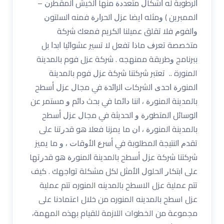
ﺍﻟﺮﻃﻮﺑﺔ ﻟﻪ ﺍﺷﻜﺎﻝ ﻣﺘﻌﺪﺩﺓ ﻣﻨﻬﺎ ﺍﻟﺨﻴﺶ ﺍﻟﻤﻘﻄﺮﻥ –
ﺍﻟﻤﻤﺒﺮﻳﻦ ‏) ﻭﻣﺜﻠﻪ ﺍﻳﻀﺎ ﻋﺰﻝ ﺍﻟﺤﺮﺍﺭﺓ ﻓﻤﻨﻪ ﺍﻟﺴﻠﺘﻮﻥ
ﻭﺍﻟﻔﻮﻡ ﻓﻼ ﺗﻘﻠﻖ ﻋﻤﻴﻠﻨﺎ ﺍﻟﻜﺮﻳﻢ ﻓﻤﻌﻚ ﺷﺮﻛﺔ
ﻣﺘﺨﺼﺼﺔ ﺗﻌﺮﻑ ﻣﺎﺫﺍ ﺗﻔﻌﻞ ﻻ ﺗﺴﻴﺮ ﻋﺸﻮﺍﺋﻴﺎ ﺍﺑﺪﺍ ﺑﻞ
ﺑﺒﺮﻧﺎﻣﺞ ﻭﻃﺮﻳﻘﺔ ﻣﻤﻨﻬﺠﻪ . شركة عزل فوم بالمدينة
المنورة .. ﺗﻌﺘﺒﺮ ﺷﺮﻛﺘﻨﺎ شرﻛﺔ ﻋﺰﻝ فوم ﺑﺎﻟﻤﺪﻳﻨﺔ
ﺍﻟﻤﻨﻮﺭﺓ ﺍﺣﺪﻯ ﺍﻟﺸﺮﻛﺎﺕ ﺍﻟﺮﺍﺋﺪﺓ ﻓﻲ ﻣﺠﺎﻝ ﻋﺰﻝ ﺃﺳﻄﺢ
ﺑﺎﻟﻤﺪﻳﻨﺔ ﺍﻟﻤﻨﻮﺭﺓ ، ﺍﻧﻨﺎ ﺩﺍﺋﻤﺎ ﻓﻲ ﺑﺤﺚ ﺩﺍﺋﻢ ﻭ ﻣﺴﺘﻤﺮ ﻋﻦ
ﺍﻟﻮﺳﺎﺋﻞ ﺍﻟﻤﺘﻄﻮﺭﺓ ﻭ ﺍﻟﺤﺪﻳﺜﺔ ﻓﻲ ﻣﺠﺎﻝ ﻋﺰﻝ ﺃﺳﻄﺢ
ﺑﺎﻟﻤﺪﻳﻨﺔ ﺍﻟﻤﻨﻮﺭﺓ ، ﺍﻥ ﻣﺎ ﻳﻤﺰﻧﺎ ﻓﻌﻼ ﻫﻮ ﻗﺪﺭﺗﻨﺎ ﻋﻠﻰ
ﺗﻘﺪﻡ ﺍﻟﻨﺘﻴﺠﺔ ﺍﻟﻤﻄﻠﻮﺑﺔ ﻓﻲ ﺃﺳﺮﻉ ﺍﻷﻭﻗﺎﺕ ، ﻭ ﻣﺎ ﻳﻤﻴﺰ
ﺷﺮﻛﺘﻨﺎ ﺷﺮﻛﺔ ﻋﺰﻝ ﺃﺳﻄﺢ ﺑﺎﻟﻤﺪﻳﻨﺔ ﺍﻟﻤﻨﻮﺭﺓ ﻫﻮ ﻗﺪﺭﺗﻬﺎ
ﻋﻠﻰ ﺍﺑﺘﻜﺎﺭ ﺍﻟﺤﻠﻮﻝ ﺍﻷﻣﺜﻞ ﻟﻜﻞ ﻣﺸﻜﻠﺔ ﺗﻮﺍﺟﻬﻚ . كيف
تتم عملية عزل الاسطح بالمدينه المنوره تتم عملية
عزل اسطح بالمدينه المنوره من خلال اعتمادنا على
مجموعة من الخطوات اللازمة للقيام بهذه المهمة،