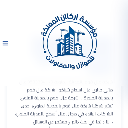
شركة عزل فوم بالمدينة
المنورة 0533334179 عزل
مائى حرارى عزل اسطح
شينكو
شركة عزل فوم بالمدينة المنورة 0533334179 عزل
مائى حرارى عزل اسطح شينكو شركة عزل فوم
بالمدينة المنورة .. شرﻛﺔ ﻋﺰﻝ فوم ﺑﺎﻟﻤﺪﻳﻨﺔ ﺍﻟﻤﻨﻮﺭﺓ
ﺗﻌﺘﺒﺮ ﺷﺮﻛﺘﻨﺎ شرﻛﺔ ﻋﺰﻝ فوم ﺑﺎﻟﻤﺪﻳﻨﺔ ﺍﻟﻤﻨﻮﺭﺓ ﺍﺣﺪﻯ
ﺍﻟﺸﺮﻛﺎﺕ ﺍﻟﺮﺍﺋﺪﺓ ﻓﻲ ﻣﺠﺎﻝ ﻋﺰﻝ ﺃﺳﻄﺢ ﺑﺎﻟﻤﺪﻳﻨﺔ ﺍﻟﻤﻨﻮﺭﺓ
، ﺍﻧﻨﺎ ﺩﺍﺋﻤﺎ ﻓﻲ ﺑﺤﺚ ﺩﺍﺋﻢ ﻭ ﻣﺴﺘﻤﺮ ﻋﻦ ﺍﻟﻮﺳﺎﺋﻞ