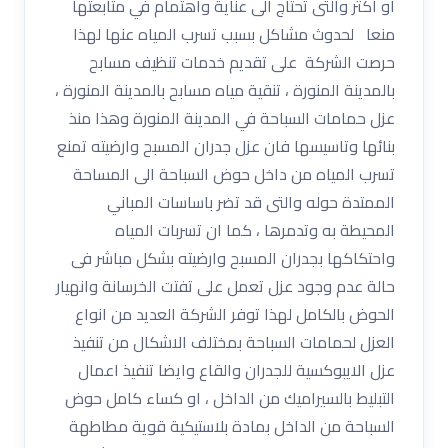
او اكثر والتى تحتاج الى عناية واهتمام في متابعتها
منعا لحدوث مشاكل بسبب تسرب المياه عنها لهذا
حرصت الشركة على تقديم خدمات تنظيف مسابح
بالمدينة المنورة ، تنقية مياه مسابح بالمدينة المنورة ،
عزل حمامات السباحة في المدينة المنورة وهذا منذ
بنائها وتاسيسها فان عزل جدران المسبح وارضيته تمنع
تسرب المياه من داخل حوض السباحة الى المساحة
الممتدة حوله والتى قد تضر باساسات المباني
المحيطة به وتدمرها ، كما ان تسربات المياه
واحتكاكها بجدران المسبح وارضيته بشكل مباشر فى
حالة عدم وجود عزل تعمل على تفتت الخرسانة وانهيار
الحوض بالكامل لهذا توفر الشركة العديد من انواع
العزل لحمامات السباحة بمختلف الاشكال من تنفيذ
عزل الايبوكسية للجدران والقاع وايضا تنفيذ اعمال
التبليط بالسيراميك من الداخل ، او كساء كامل حوض
السباحة من الداخل بمادة بلاستيكية قوية مطاطهة