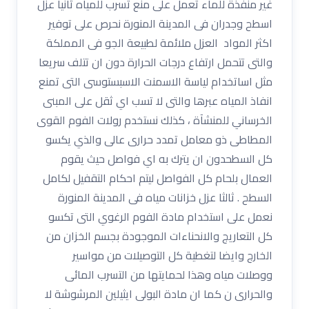
غير منفذة للماء تعمل على منع تسرب للمياه ثانيا عزل
اسطح وجدران فى المدينة المنورة نحرص على توفير
اكثر المواد العزل ملائمة لطبيعة الجو فى المملكة
والتى تتحمل ارتفاع درجات الحرارة دون ان تتلف سريعا
مثل اساتخدام لياسة الاسمنت الاسبستوسى التى تمنع
انفاذ المياه عبرها والتى لا تسب اي ثقل على المبنى
الخرساني للمنشآة ، كذلك نستخدم رولات الفوم القوى
المطاطى ذو معامل تمدد حرارى عالى والذي يكسو
كل السطحدون ان يترك به اي فواصل حيث يقوم
العمال بلحام كل الفواصل ليتم احكام التقفيل لكامل
السطح . ثالثا عزل خزانات مياه فى المدينة المنورة
نعمل على استخدام مادة الفوم الرغوي التى تكسو
كل التعاريج والانحناءات الموجودة بجسم الخزان من
الخارج وايضا لتغطية كل التوصيلات من مواسير
ووصلات مياه وهذا لحمايتها من التسرب المائى
والحرارى ن كما ان مادة البولى ايثيلين المرشوشة لا