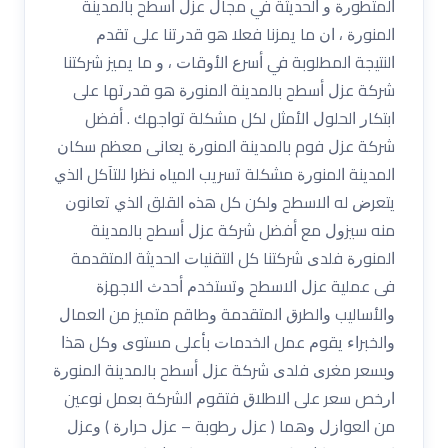
ﺍﻟﻤﺘﻄﻮﺭﺓ ﻭ ﺍﻟﺤﺪﻳﺜﺔ ﻓﻲ ﻣﺠﺎﻝ ﻋﺰﻝ ﺃﺳﻄﺢ ﺑﺎﻟﻤﺪﻳﻨﺔ
ﺍﻟﻤﻨﻮﺭﺓ ، ﺍﻥ ﻣﺎ ﻳﻤﺰﻧﺎ ﻓﻌﻼ ﻫﻮ ﻗﺪﺭﺗﻨﺎ ﻋﻠﻰ ﺗﻘﺪﻡ
ﺍﻟﻨﺘﻴﺠﺔ ﺍﻟﻤﻄﻠﻮﺑﺔ ﻓﻲ ﺃﺳﺮﻉ ﺍﻷﻭﻗﺎﺕ ، ﻭ ﻣﺎ ﻳﻤﻴﺰ ﺷﺮﻛﺘﻨﺎ
ﺷﺮﻛﺔ ﻋﺰﻝ ﺃﺳﻄﺢ ﺑﺎﻟﻤﺪﻳﻨﺔ ﺍﻟﻤﻨﻮﺭﺓ ﻫﻮ ﻗﺪﺭﺗﻬﺎ ﻋﻠﻰ
ﺍﺑﺘﻜﺎﺭ ﺍﻟﺤﻠﻮﻝ ﺍﻷﻣﺜﻞ ﻟﻜﻞ ﻣﺸﻜﻠﺔ ﺗﻮﺍﺟﻬﻚ . ﺃﻓﻀﻞ
شرﻛﺔ ﻋﺰﻝ فوم ﺑﺎﻟﻤﺪﻳﻨﺔ ﺍﻟﻤﻨﻮﺭﺓ ﻳﻌﺎﻧﻰ ﻣﻌﻈﻢ ﺳﻜﺎﻥ
ﺍﻟﻤﺪﻳﻨﺔ ﺍﻟﻤﻨﻮﺭﺓ ﻣﺸﻜﻠﺔ ﺗﺴﺮﻳﺐ ﺍﻟﻤﻴﺎﻩ ﻧﻈﺮﺍ ﻟﻠﺘﺂﻛﻞ ﺍﻟﺬﻱ
ﻳﺘﻌﺮﺽ ﻟﻪ ﺍﻻﺳﻄﺢ ﻭﻟﻜﻦ ﻛﻞ ﻫﺬﻩ ﺍﻟﻘﻠﻖ ﺍﻟﺬﻱ ﺗﻌﺎﻧﻮﻥ
ﻣﻨﻪ ﺳﻴﺰﻭﻝ ﻣﻊ ﺃﻓﻀﻞ ﺷﺮﻛﺔ ﻋﺰﻝ ﺃﺳﻄﺢ ﺑﺎﻟﻤﺪﻳﻨﺔ
ﺍﻟﻤﻨﻮﺭﺓ ﻓﻠﺪﻯ ﺷﺮﻛﺘﻨﺎ ﻛﻞ ﺍﻟﺘﻘﻨﻴﺎﺕ ﺍﻟﺤﺪﻳﺜﺔ ﺍﻟﻤﺘﻘﺪﻣﺔ
ﻓﻰ ﻋﻤﻠﻴﺔ ﻋﺰﻝ ﺍﻻﺳﻄﺢ ﻭﺗﺴﺘﺨﺪﻡ ﺃﺣﺪﺙ ﺍﻻﺟﻬﺰﺓ
ﻭﺍﻷﺳﺎﻟﻴﺐ ﻭﺍﻟﻄﺮﻕ ﺍﻟﻤﺘﻘﺪﻣﺔ ﻭﻃﺎﻗﻢ ﻣﺘﻤﻴﺰ ﻣﻦ ﺍﻟﻌﻤﺎﻝ
ﻭﺍﻟﺨﺒﺮﺍﺀ ﻳﻘﻮﻡ ﻋﻤﻞ ﺍﻟﺨﺪﻣﺎﺕ ﺑﺄﻋﻠﻰ ﻣﺴﺘﻮﻯ ﻭﻛﻞ ﻫﺬﺍ
ﻭﺑﺴﻌﺮ ﻣﻐﺮﻯ ﻓﻠﺪﻯ ﺷﺮﻛﺔ ﻋﺰﻝ ﺃﺳﻄﺢ ﺑﺎﻟﻤﺪﻳﻨﺔ ﺍﻟﻤﻨﻮﺭﺓ
ﺍﺭﺧﺺ ﺳﻌﺮ ﻋﻠﻰ ﺍﻻﻃﻼﻕ ﻓﺘﻘﻮﻡ ﺍﻟﺸﺮﻛﺔ ﺑﻌﻤﻞ ﻧﻮﻋﻴﻦ
ﻣﻦ ﺍﻟﻌﻮﺍﺯﻝ ﻭﻫﻤﺎ ‏( ﻋﺰﻝ ﺭﻃﻮﺑﺔ – ﻋﺰﻝ ﺣﺮﺍﺭﺓ ‏) ﻭﻋﺰﻝ