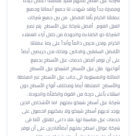
شركة عزل اسطح بملهم ننفرد بسابقة أعمال جيدة
ومميزة جداً ولقد شهدت لنا جميع أعمالنا وجميع
عملائنا الكرام باْننا الافضل من بين جميع شركات
العزل الفوم . أفضل شركة عزل الاْسطح يتم تميز
الشركة ذو الكفاءة والجودة من خلال أراء العملاء
الكرام ،ونحن نحرص دائماً وأبداً على رضا عملائنا
الاْفضل السابقين والحالين ،ولذلك نحن حريصين أيضاً
على أن نوفر أفضل خدمات عزل الاْسطح بجميع
أنواعها مثل عزل الاْسطح الشينكو عزل الاْسطح
المائلة والمستوية الى جانب عزل الاْسطح غير المبلطة
والاْسطح المبلطة أيضا ومختلف أنواع الاْسطح دون
استثناء باْعلى درجة من القوة والكفاْة والجودة .
شركة عزل أسطح شينكو بملهم اما الاْشخاص الذين
يوجد لديهم أسطح شينكو ولا يمكنهم الحصول على
خدمات عزل مناسبة لها ،فلا داعى للقلق لاْننا فى
شركة عوازل اسطح بملهم أيضاًقادرين على أن نوفر