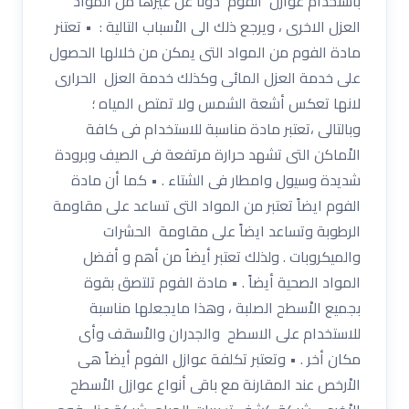
باستخدام عوازل الفوم دوناً عن غيرها من المواد
العزل الاخرى ، ويرجع ذلك الى الاْسباب التالية : • تعتنر
مادة الفوم من المواد التى يمكن من خلالها الحصول
على خدمة العزل المائى وكذلك خدمة العزل الحرارى
لانها تعكس أشعة الشمس ولا تمتص المياه ؛
وبالتالى ،تعتبر مادة مناسبة للاستخدام فى كافة
الاْماكن التى تشهد حرارة مرتفعة فى الصيف وبرودة
شديدة وسيول وامطار فى الشتاء . • كما أن مادة
الفوم ايضاً تعتبر من المواد التى تساعد على مقاومة
الرطوبة وتساعد ايضاً على مقاومة الحشرات
والميكروبات . ولذلك تعتبر أيضاُ من أهم و أفضل
المواد الصحية أيضاً . • مادة الفوم تلتصق بقوة
بجميع الاْسطح الصلبة ، وهذا مايجعلها مناسبة
للاستخدام على الاسطح والجدران والاْسقف وأى
مكان أخر . • وتعتبر تكلفة عوازل الفوم أيضاً هى
الاْرخص عند المقارنة مع باقى أنواع عوازل الاْسطح