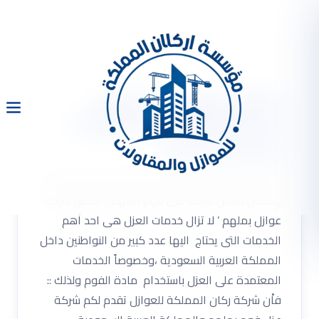
شركة عزل فوم بملهم
0533334179 مع خصم 30%
وضمان شامل
شركة عزل فوم بملهم 0533334179 مع خصم 30%
وضمان شامل شركة عزل فوم بملهم .. أفضل شركة
عوازل بملهم ’ لا تزال خدمات العزل هى احد أهم
الخدمات التى يحتاج اليها عدد كبير من النواطنين داخل
المملكة العربية السعودية ،وخصوصاً الخدمات
المعتمدة على العزل باستخدام مادة الفوم ولذلك ::
فاْن شركة ركان المملكة للعوازل تقدم لكم شركة