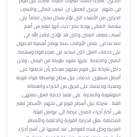
الاْخرى . شركة كشف تسربات المياه شركة عزل فوم
فى ملهم عزيزى العميل ان تسرب المائى والتسرب
الحرارى من الاْشياء التى تؤثر بشكل سلبى تماماً على
سلامة المبانى بوجة عام ؛ حيث أنها تعتبر من أهم
أسباب ضعف المبنى والتى قد تؤدي لاقدر الله الى
تصدعه فى بعض الاْوقات ،مما يوضح أهمية الحصول
على خدمات العزل التى تساعد فى تعزيز قوة وسلامة
المبنى والحفاظ عليها عقود طويلة من الزمان ، ونحن
داخل شركة عزل فوم بملهم نعدكم باْن تحصلوا على
أفضل مستوى خدمات عزل سطح بواسطة مواد قوية
وصحية وباعتماد على فريق من الخبراء والعمالة
الموهوبة والمدربة على تنفيذ خدمة العزل بمنتهى
القة . شركة عزل أسطح فوم فى ملهم الاْسطح تعتبر
هى أكثر أجزاء المبنى عرضة الى عوامل البيئة
المختلفة ،مثل الحرارة القوية والحارقة والاْمطار
الغزيرة وكل هذه العوامل عند تسربها الى أهم أجزاء