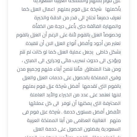
عزل فوم بملهم والمملكة العربية السعودية
باْكملها شركة عزل فوم بملهم اعمال العزل كما
نعرف حميعاً تحتاج الى قدر من الدقة والخبرة
والمهارة الفائقة حتى باْعلى درجة من الكفاْة
وخصوصاً العزل بالفوم لاْنة على الرغم أن العزل بالفوم
تعتبر من أجود وأفضل أنواع العزل الان أن تنفيذة
بشكل خاطى يجعل عملية العزل كما لو كانت لم تتم
ويؤدى الى حدوث تسريب مائى وحرارى الى المبنى ،
ومن هذا المنطلق فاْننا ننصح أبناء ملهم وجميع مدن
وقرى المملكة بالحصول على خدمات العزل والعزل
بالفوم التى تقدمها أفضل شركة عزل فوم بملهم
لانها تعتمد على عدد من الخبراء والاْيد العاملة
المحترفة التى يمكنها أن توفر الى كل عملائها
الاْفضل أفضل مستوى خدمة . شركة عزل فوم فى
ملهم الغالبية العظمى من أبنا المملكة العربية
السعودية يفضلون الحصول على خدمة العزل