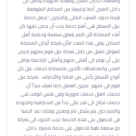
وأساسات جدران المبنى وشبكة الكهرباء وتصل الى
داخل المبنى أيضا وغيرها من المخاطر المتوقعة
نتيجة حدوث التسرب المائى والحرارى ؛ تجعل خدمة
عزل الاسطح هى أهم خدمة يجب أن يحص عليها كل
أبناء المملكة لاْن الامر يتعلق بسلامة وحماية أهل
المكان ،وفى هذا الصدد ؛فاْن شركة أركان المملكة
للعوازل للعزل من خلال شركة عزل فوم بملهم تحرص
على أن توفر الى أهالى ملهم وأهالى الزاحمية وباقى
المدن والمحافظات الاْخرى بالمملكة خدمات عزل كل
أنواع الاْسطح باْعلى من الدقة والاْحتراف . شركة عزل
فوم فى ملهم عزيزى العميل كما نعرف جيداً أن
خدمات العزل خدمات ضرورية وفى نفس الوقت هى
خدمات تحتاج الى قدر عالى جداً من الاحترافية والجودة
والتميز حتى يتم بشكل تام وصحيح ؛ولذلك ؛عند الرغبة
فى الحصول على هذة الخدمة ؛يجب اللجوء الى شركة
ذو سمعة طيبة للحصول على خدمة مميزة ،داخل