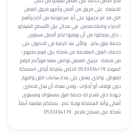
لكم أفضل خدمة عزل أسطح شينكو من خلال
الاعتماد على فريق من أفض وأمهر فريق العمل
التى قد تم تدريبها على أيد مجموعة من أكبر وأهم
الخبراء والمتخصصين فى مجال عزل الاْسطح الشينكو
، حتى يتمكنوا من أن يوفروا لكم أفضل مستوى
خدمة يليق بكم . والاْن عند الرغبة فى الحصول على
خدمات العزل المقدمة من شركة عزل فوم بملهم ؛
من فضلك عزيزي العميل تواصل معنا فوراًعبر الرقم
الموحد 0533334179 الخاص بشركة أركان المملكة
للعوازل والذى يعمل على مدار ساعات الليل والنهار
دون توقف أو أجازات ، ونحن نعدك أن نبذل قصارى
جهدنا حتى نقدم لك خدمة تليق بمستواك ومستوى
أهالى وأبنا المملكة بوجة عام . يمكنكم متابعة أيضاً:
شركة عزل مسابح بالدلم . 0533334179