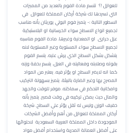
للعوازل !؟ تتسم مادة الفوم بالعديد من المميزات
التي تسردها لك شركة أركان المملكة للعوازل في
السطور التالية :- يتميز فوم البولي يوريثان بأنه مناسب
لجميع انواع الاسطح سواء الخرسانية او البلاستيكية
عزل حرارى او المعدنية وغيرها. مادة الفوم مناسبه
لجميع الاسطح سواء المستوية وغير المستوية لانه
يتشكل بشكل السطح الذي يرش عليه. يتسم الفوم
بقوته وصلابته وفعاليته في العزل. يتسم بخفة وزنه
كما انه لايضر السطح او يؤثر فيه. يعتبر من المواد
المصرح بها وغير الضارة بالبيئة. يتميز بسهولة التركيب
وامكانية التحكم في سماكته. موفر للوقت والجهد
والمال حيث يمكن تركيبه في وقت قصير. يتميز بأنه
خفيف الوزن وليس له ثقل يؤثر علي السطح. شركة
أركان المملكة للعوازل من أهم وأفضل الشركات
الموجودة داخل المملكة العربية السعودية لاحتوائها
على أفضل العمالة المدربة واستخدام أفضل مواد