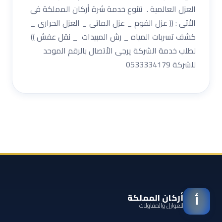
العزل العالمية . تتنوع خدمة شرة أركان المملكة فى
الاْتى : (( عزل الفوم _ عزل المائى _ العزل الحرارى _
كشف تسربات المياه _ رش المبيدات _ نقل عفش ))
لطلب خدمة الشركة يرجى الاْتصال بالرقم الموحد
للشركة 0533334179
أركان المملكة
أ
للعوازل والمقاولات