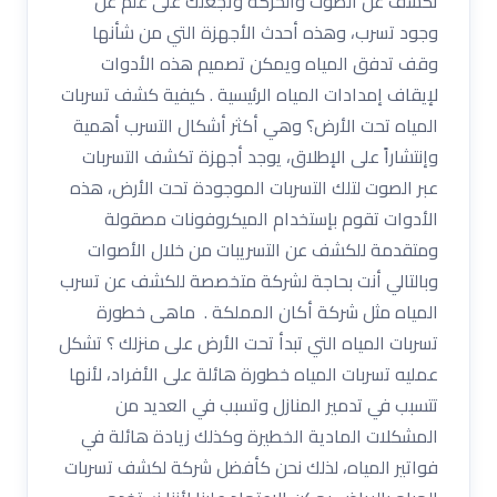
تكشف عن الصوت والحركة وتجعلك على علم عن
وجود تسرب، وهذه أحدث الأجهزة التي من شأنها
وقف تدفق المياه ويمكن تصميم هذه الأدوات
لإيقاف إمدادات المياه الرئيسية . كيفية كشف تسربات
المياه تحت الأرض؟ وهي أكثر أشكال التسرب أهمية
وإنتشاراً على الإطلاق، يوجد أجهزة تكشف التسربات
عبر الصوت لتلك التسربات الموجودة تحت الأرض، هذه
الأدوات تقوم بإستخدام الميكروفونات مصقولة
ومتقدمة للكشف عن التسريبات من خلال الأصوات
وبالتالي أنت بحاجة لشركة متخصصة للكشف عن تسرب
المياه مثل شركة أكان المملكة . ماهى خطورة
تسربات المياه التي تبدأ تحت الأرض على منزلك ؟ تشكل
عمليه تسربات المياه خطورة هائلة على الأفراد، لأنها
تتسبب في تدمير المنازل وتسبب في العديد من
المشكلات المادية الخطيرة وكذلك زيادة هائلة في
فواتير المياه، لذلك نحن كأفضل شركة لكشف تسربات