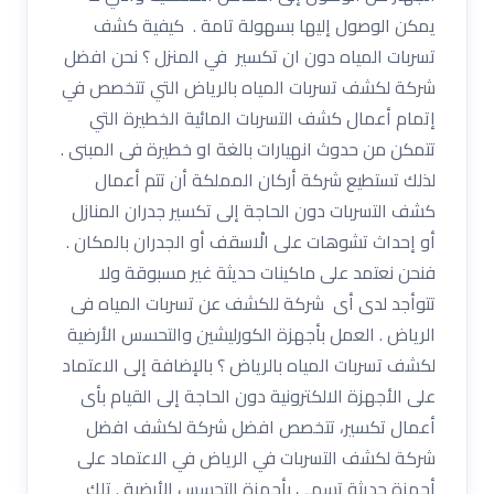
يمكن الوصول إليها بسهولة تامة . كيفية كشف
تسربات المياه دون ان تكسير في المنزل ؟ نحن افضل
شركة لكشف تسربات المياه بالرياض التي تتخصص في
إتمام أعمال كشف التسربات المائية الخطيرة التي
تتمكن من حدوث انهيارات بالغة او خطيرة فى المبنى .
لذلك تستطيع شركة أركان المملكة أن تتم أعمال
كشف التسربات دون الحاجة إلى تكسير جدران المنازل
أو إحداث تشوهات على الْاسقف أو الجدران بالمكان .
فنحن نعتمد على ماكينات حديثة غير مسبوقة ولا
تتوأجد لدى أى شركة للكشف عن تسربات المياه فى
الرياض . العمل بأجهزة الكورليشين والتحسس الأرضية
لكشف تسربات المياه بالرياض ؟ بالإضافة إلى الاعتماد
على الأجهزة الالكترونية دون الحاجة إلى القيام بأى
أعمال تكسير، تتخصص افضل شركة لكشف افضل
شركة لكشف التسربات في الرياض في الاعتماد على
أجهزة حديثة تسمى بأجهزة التحسس الأرضية . تلك