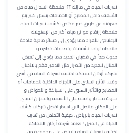
تسربات المياه في منزلك ؟؟ ملاحظة انسدال مياه من
الأسقف داخل المطابخ أو الحمامات بشكل كبير يتم
معرفته عن طريق خبير مختص بكشف تسربات المياه.
ملاحظة إرتفاع فواتير مياه أكثر من الإستهلاك
الإعتيادي للأفراد مما يؤدي إلى خسائر مادية فادحة
ملاحظة تواجد تشققات وتصدعات خطيرة و
حدوث صدأ في قضبان الحديد مما يؤدي إلى تعرض
المنازل للعديد من الأضرار مثل التدمير فقم بالاتصال
بشركه أركان المملكة لكشف تسربات المياه في أسرع
وقت. التأثير السلبي على الأجزاء الداخلية للحمامات أو
المطابخ والتأثير السلبي على السباكة والأحواض و
حدوث مخاطر واضحة على الاْسقف والجدران المبنى
على المكان فاتصل الان اسعار افضل شركات كشف
تسربات المياه بالرياض . كيفية التخلص من تسرب
المياه في المنزل؟ تعتمد شركة أركان المملكة
لكشف تسربات المياه بالرياض على مجموعة من