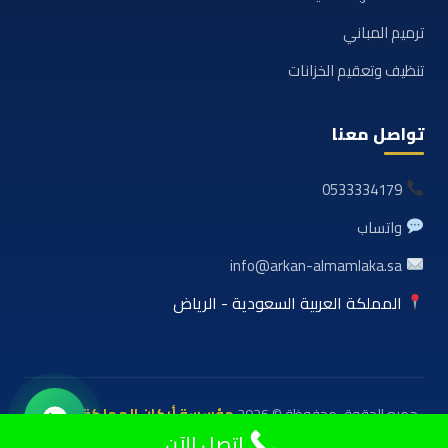
ترميم المباني
تنظيف وتعقيم الخزانات
تواصل معنا
0533334179
واتساب
info@arkan-almamlaka.sa
المملكة العربية السعودية - الرياض
جميع الحقوق محفوظة © 2026
مؤسسة أركان المملكة للعوازل
والمقاولات
اتصل الآن