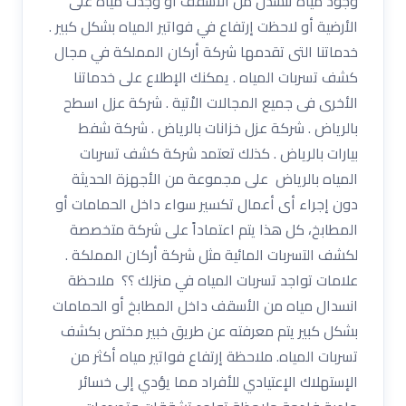
وجود مياه تنسدل من الأسقف أو وجدت مياه على
الأرضية أو لاحظت إرتفاع في فواتير المياه بشكل كبير .
خدماتنا التى تقدمها شركة أركان المملكة في مجال
كشف تسربات المياه . يمكنك الإطلاع على خدماتنا
الأخرى فى جميع المجالات الاْتية . شركة عزل اسطح
بالرياض . شركة عزل خزانات بالرياض . شركة شفط
بيارات بالرياض . كذلك تعتمد شركة كشف تسربات
المياه بالرياض على مجموعة من الأجهزة الحديثة
دون إجراء أى أعمال تكسير سواء داخل الحمامات أو
المطابخ، كل هذا يتم اعتماداً على شركة متخصصة
لكشف التسربات المائية مثل شركة أركان المملكة .
علامات تواجد تسربات المياه في منزلك ؟؟ ملاحظة
انسدال مياه من الأسقف داخل المطابخ أو الحمامات
بشكل كبير يتم معرفته عن طريق خبير مختص بكشف
تسربات المياه. ملاحظة إرتفاع فواتير مياه أكثر من
الإستهلاك الإعتيادي للأفراد مما يؤدي إلى خسائر