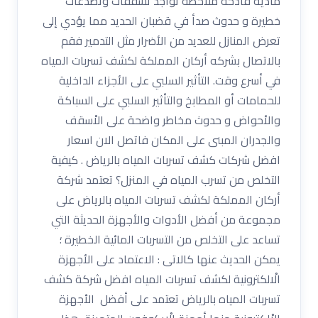
مادية فادحة ملاحظة تواجد تشققات وتصدعات
خطيرة و حدوث صدأ في قضبان الحديد مما يؤدي إلى
تعرض المنازل للعديد من الأضرار مثل التدمير فقم
بالاتصال بشركه أركان المملكة لكشف تسربات المياه
في أسرع وقت. التأثير السلبي على الأجزاء الداخلية
للحمامات أو المطابخ والتأثير السلبي على السباكة
والأحواض و حدوث مخاطر واضحة على الاْسقف
والجدران المبنى على المكان فاتصل الان اسعار
افضل شركات كشف تسربات المياه بالرياض . كيفية
التخلص من تسرب المياه في المنزل؟ تعتمد شركة
أركان المملكة لكشف تسربات المياه بالرياض على
مجموعة من أفضل الأدوات والأجهزة الحديثة التي
تساعد على التخلص من التسربات المائية الخطيرة ؛
يمكن الحديث عنها كالاتى : الاعتماد على الأجهزة
الْالكترونية لكشف تسربات المياه افضل شركة كشف
تسربات المياه بالرياض تعتمد على أفضل الأجهزة