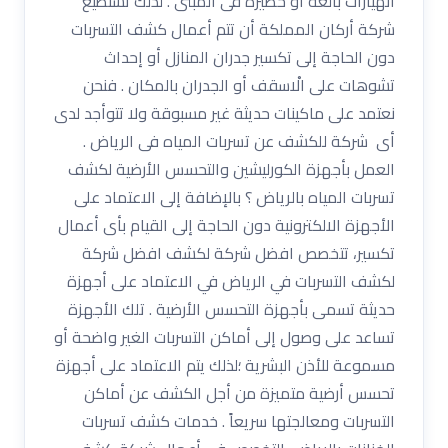
انهيارات بالغة او خطيرة فى المبنى . لذلك تستطيع
شركة أركان المملكة أن تتم أعمال كشف التسربات
دون الحاجة إلى تكسير جدران المنازل أو إحداث
تشوهات على الْاسقف أو الجدران بالمكان . فنحن
نعتمد على ماكينات حديثة غير مسبوقة ولا تتوأجد لدى
أى شركة للكشف عن تسربات المياه فى الرياض .
العمل بأجهزة الكورليشين والتحسس الأرضية لكشف
تسربات المياه بالرياض ؟ بالإضافة إلى الاعتماد على
الأجهزة الالكترونية دون الحاجة إلى القيام بأى أعمال
تكسير، تتخصص افضل شركة لكشف افضل شركة
لكشف التسربات في الرياض في الاعتماد على أجهزة
حديثة تسمى بأجهزة التحسس الأرضية . تلك الأجهزة
تساعد على وصول إلى أماكن التسربات الغير واضحة أو
مسموعة للأذن البشرية ؛لذلك يتم الاعتماد على أجهزة
تحسس أرضية متميزة من أجل الكشف عن أماكن
التسربات ومعالجتها سريعاً . خدمات كشف تسربات