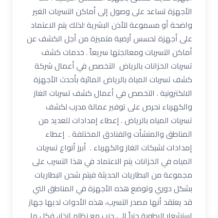
الأجهزة تساعد على وصول إلى أماكن التسربات الغير
واضحة أو مسموعة للأذن البشرية ؛لذلك يتم الاعتماد
على أجهزة تحسس أرضية متميزة من أجل الكشف عن
أماكن التسربات ومعالجتها سريعاً . خدمات كشف
تسربات الخزانات بالرياض التخصص في أعمال شركة
كشف تسربات المياة بالرياض المائية بأحدث الأجهزة
الالكترونية . التخصص في أعمال كشف تسربات الغاز
والكهرباء نحرص على توفير عمالة مدرب لكشف
تسربات المياه بالرياض . إعطاء إمدادات للعديد من
المناطق والمنشأت والفنادق المختلفة . إعطاء
إمدادات لشبكات الغاز والكهرباء . أبرز أنواع تسربات
المياه في الخزانات يتم الاعتماد في هذا التسرب على
مجموعة من البطاريات الحديثة فيتم شحن البطاريات
بشكل دوري وتوضع هذه الأجهزة في المناطق التي
قد يعتقد أنها مصدر التسرب، هذه الأدوات لديها جهاز
إستشعار الرطوبة جنباً إلى جنب مع نظام إنذار، فكل ما