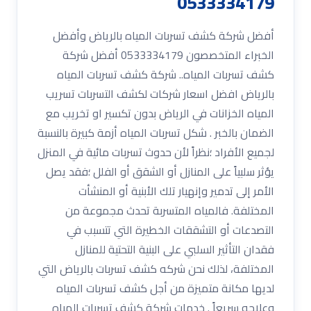
0533334179
أفضل شركة كشف تسربات المياه بالرياض وأفضل
الخبراء المتخصصون 0533334179 أفضل شركة
كشف تسربات المياه.. شركة كشف تسربات المياه
بالرياض افضل اسعار شركات لكشف التسربات تسريب
المياه الخزانات في الرياض بدون تكسير او تخريب مع
الضمان بالخبر . شكل تسربات المياه أزمة كبيرة بالنسبة
لجميع الأفراد ؛نظراً لأن حدوث تسربات مائية في المنزل
يؤثر سلبياً على المنازل أو الشقق أو الفلل ؛فقد يصل
الأمر إلى تدمير وإنهيار تلك الأبنية أو المنشأت
المختلفة. فالمياه المتسربة تحدث مجموعة من
التصدعات أو التشققات الخطيرة التي تتسبب في
فقدان التأثير السلبي على البنية التحتية للمنازل
المختلفة، لذلك نحن شركه كشف تسربات بالرياض التي
لديها مكانة متميزة من أجل كشف تسربات المياه
وعلاجه سريعاً . خدمات شركة كشف تسربات المياه