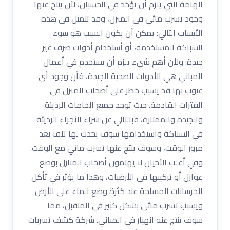
الهامة التي يلزم أن تؤخذ في الحسبان، لأن ينتج عنها
وجود تسرب مائي في المنزل، وقد تتمثل في هذه
الأسباب التالي: يمكن أن يكون السبب هو سوء
السباكة المستخدمة، أو أستخدام أدوات صرف غير
جيدة. ولأن أهم شيء يلزم أن يستخدم في أعمال
المباني هي الأدوات الصحية الجيدة، فأن وجود أي
عيوب بها قد يسبب خطر على أصحاب المنزل في
الفترات القادمة. حيث توجد جميع الخامات الرديئة
والجيدة والممتازة، فبالتالي عن شراء الأجزاء الرديئة
في السباكة واستخدامها سوف يحدث لها تلف بعد
مرور الوقت، وسوف ينتج عنها تسرب مائي مع الوقت.
وفي أغلب الأحيان لا يهتمون أصحاب المنازل بوضع
عوازل أو تركيبها في الأرضيات، وهذا ما يؤثر في تأكل
الخرسانات المسلحة عند كثرة وضع الماء على الأرض
ويسبب تسرب مائي بشكل كبير في المتقبل، مما
سوف ينتج عنه انهيار في المباني. شركة كشف تسربات