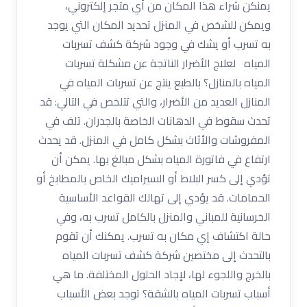
يمنكن شراء هذا المكان من أي متجر إلكتروني،
ويمكن للشخص في المنزل تحديد المكان التي يوجد
به تسرب أو يشك في وجود شركة كشف تسربات
المياه لعلاج الأضرار الناتجة عن مشكلة تسربات
المياه بالمنازل؟ بالطبع ينتج عن تسربات المياه في
المنازل العديد من الأضرار، والتي تتلخص في التالي: قد
تحدث سقوط في الدهانات الخاصة بالجدران. تلف في
المفروشات والأثاث بشكل كامل في المنزل. قد يحدث
ارتفاع في فاتورة المياه بشكل مبالغ بها. يمكن أن
تؤدي إلى كسر البلاط أو السيراميك الخاص بالمطابخ أو
الحمامات. قد يؤدي إلى تهالك القواعد الأساسية
الخرسانية للمباني والمنزل بالكامل تسرب به، وفي
حالة اكتشاف إي مكان به تسرب. يمكنك أن تقوم
بالتحدث إلى مختصين شركة كشف تسربات المياه
بالخرج واللجوء لها، لإجاد الحلول المختلفة. ما هي
أسباب تسربات المياه بالشقة؟ توجد بعض الأسباب