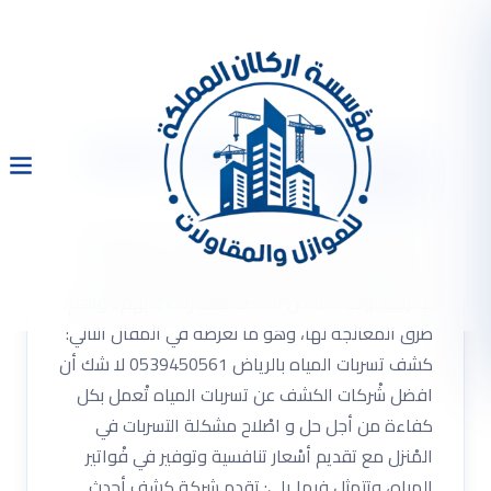
شركة كشف تسربات المياه
بالرياض
شركة كشف تسربات المياة بالرياض من الموضوعات
التي يهتم بالبحث عنها الكثير من الأفراد، من أجل
معرفة أوجه الفحص الخاصة بالتسربات لديهم ، وأهم
طرق المعالجة لها، وهو ما نعرضه في المقال التالي:
كشف تسربات المياه بالرياض 0539450561 لا شك أن
افضل شْركات الكشف عن تسربات المياه تْعمل بكل
كفاءة من أجل حل و اصْلاح مشكلة التسربات في
المْنزل مع تقديم أسْعار تنافسية وتوفير في فْواتير
المياه، وتتمثل فيما يلي: تقدم شركة كشف أحدث