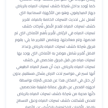
كما يُوجد بداخل شركة كشف تسربات المياه بالرياض
جهاز الميكرفون، وهو من الأجْهزة السماعية التي
تَعمل على تحديث التسربات الخاصة بالمياه. تقرير
كشف تسربات المياه تقدم افْضل شْركات كشف
تسربات المياه في الريْاض تقْرير بأهم الأماكن التي تم
فحصها، وتم معالجتها، ويتضمن التقرير ما يلي: يقوم
فريق شركة كشف تسربات المياه بالرياض بإعداد
افضل تْقرير شامل موضح به الأماكن التي يوجد بها
تسربات مياه من قبل فريق متخصص في كشف
تسربات المياه بالرياض. حيث أن مسار المياه الطبيعي
أنها تسير في مواسير تحت الارض بشكل مستقيم، بدون
أي خلل في المكان هذا عن فحص مْنزلك بواسطة
اجهزه الفحص عن طريق عمالة فلبينية متخصصين
كلُها مدربة من شركة كشف تسربات المياه بالرياض
لفحص مُشكلات كشف تسربات المياه وعزل الاسطح
بافضل التْقنيات الالكترونية بالكشْف عن الأضرار