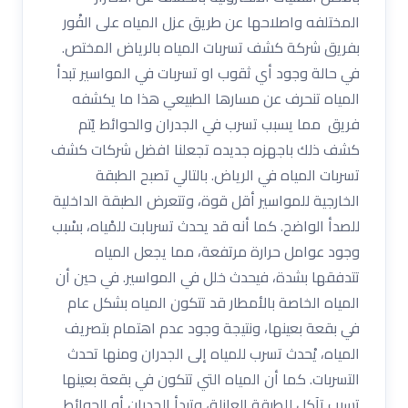
المختلفه واصلاحها عن طريق عزل المياه على الفْور
بفريق شركة كشف تسربات المياه بالرياض المختص.
في حالة وجود أي ثقوب او تسربات في المواسير تبدأ
المياه تنحرف عن مسارها الطبيعي هذا ما يكشفه
فريق مما يسبب تسرب في الجدران والحوائط يًتم
كشف ذلك باجهزه جديده تجعلنا افضل شركات كشف
تسربات المياه في الرياض. بالتالي تصبح الطبقة
الخارجية للمواسير أقل قوة، وتتعرض الطبقة الداخلية
للصدأ الواضح. كما أنه قد يحدث تسربابت للمْياه، بسْبب
وجود عوامل حرارة مرتفعة، مما يجعل المياه
تتدفقها بشدة، فيحدث خلل في المواسير. في حين أن
المياه الخاصة بالأمطار قد تتكون المياه بشكل عام
في بقعة بعينها، ونتيجة وجود عدم اهتمام بتصريف
المياه، يْحدث تسرب للمياه إلى الجدران ومنها تحدث
التسربات. كما أن المياه التي تتكون في بقعة بعينها
تسبب تآكل للطبقة العازلة، وتبدأ الجدران أو الحوائط