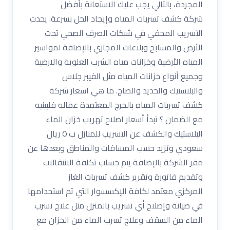
المجردة، بالتالي يجب عليك الاستعانة بأفضل
شركة كشف تسربات المياه وإيجاد الحل بسرعة. يحدث
التسريب المخفي في شبكات الصرف الصحي تحت
الأرض والمسابح وبلاعات المجاري بالإضافة لمواسير
المياه الأرضية وخزانات مياه الشرب العلوية والارضية
وجميع أنواع خزانات المياه مثل الفيبر جلاس
والبلاستيك والحديد والصاج. ما هي اسعار شركة
كشف تسربات المياه بالخرج المعتمدة عماله فلبينيه
مع الضمان ؟ تبدأ أسعار اصلاح تهريب خزان الماء
البلاستيك والكشف عن التسريب للمنازل ب٥٠ ريال
سعودي وتزيد حسب المسافات والمناطق وبعدها عن
مقر الشركة بالإضافة يتم حساب تكلفة الانتقالات
وتقديم فاتورة وتقرير كشف تسربات الغاز
المركزي معتمد لكافة الإكسسوار التي تم استخدامها
في صيانة وإصلاح أي تسريب بالمنزل مثل علاج تسرب
الماء من السقف وعلاج تسرب الماء من الخزان مع