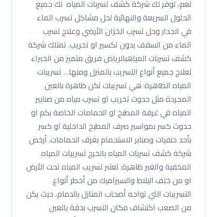
نعم، توفر لك شركة كشف تسربات المياه لك جميع
الحلول السريعة والنهائية لحل مشاكل تسرب الماء
في الجدار وحل تسرب الخزان الأرضي وعلاج تسرب
الماء من السقف بدون تكسير او تخريب. تمتلك شركة
كشف تسربات المياهبالرياض فريق متميز من الخبراء
لعلاج جميع أنواع التسريب بالمنزل ومنها… تسريبات
المياه الظاهرة: هي تسريبات تكن ظاهرة بالعين
المجردة مثل حدوث تخريب او تسرب مياه من صنابير
المياه في غرفة المطبخ او الحمامات الخاصة بكم او
حدوث كسر بمواسير صرف المطبخ الداخلية او كسر
بأحد حنفيات وصنابر الاستحمام بغرف الحمامات. أرخص
شركة كشف تسربات المياه بالخرج تسريبات المياه
المخفية والغير ظاهرة: تعتبر تسريب المياه تحت الأرض
او من خلف البلاط والسيراميك من أخطر أنواع
التسريبات التي تواجه أصحاب المنازل بالدمام، حيث يكن
من الصعب اكتشاف مكان التسرب بدقة بالعين