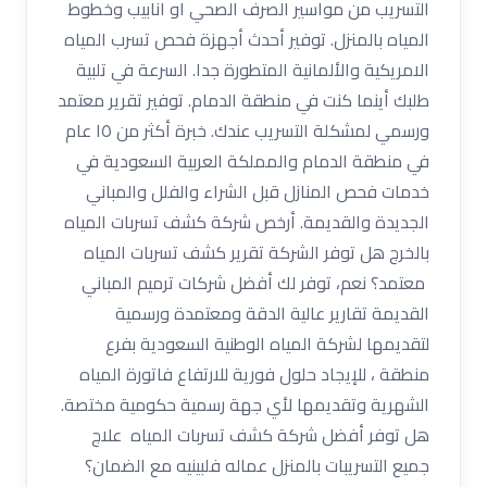
التسريب من مواسير الصرف الصحي او انابيب وخطوط
المياه بالمنزل. توفير أحدث أجهزة فحص تسرب المياه
الامريكية والألمانية المتطورة جدا. السرعة في تلبية
طلبك أينما كنت في منطقة الدمام. توفير تقرير معتمد
ورسمي لمشكلة التسريب عندك. خبرة أكثر من ١٥ عام
في منطقة الدمام والمملكة العربية السعودية في
خدمات فحص المنازل قبل الشراء والفلل والمباني
الجديدة والقديمة. أرخص شركة كشف تسربات المياه
بالخرج هل توفر الشركة تقرير كشف تسربات المياه
معتمد؟ نعم، توفر لك أفضل شركات ترميم المباني
القديمة تقارير عالية الدقة ومعتمدة ورسمية
لتقديمها لشركة المياه الوطنية السعودية بفرع
منطقة ، للإيجاد حلول فورية للارتفاع فاتورة المياه
الشهرية وتقديمها لأي جهة رسمية حكومية مختصة.
هل توفر أفضل شركة كشف تسربات المياه علاج
جميع التسريبات بالمنزل عماله فلبينيه مع الضمان؟