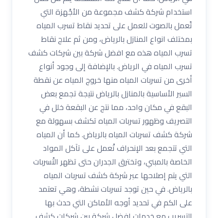
استخدام شركة كشف مجموعة من الأجْهزة التي
تًعمل بالصوت للعمل على تحديد نقاط تسرب المياه
بمختلف انواع المنازل بالرياض، ومن ثم علاج نقاط
تسرب المياه هذه مع افضل شركة بين شركات كشف
تسرب المياه في الرياض. بالإضافة إلى وجود أنواع
أخرى من تسربات المياه منها خروج المياه عن نقطة
السير الأساسية بالمنازل بالرياض نتيجة تجمع بعض
البقع في مكان واحد، مما نتج عن البقعة خلل في
التصريف وظهور تسربات المياه تكشف بسهولة مع
شركة كشف تسربات المياه بالرياض. كما أن المياه
التي تتجمع بعد الإنحراف تْعمل على تآكل المواد
الخاصة بالمبني، وتخترق الجدران حتى تظهر التْسربات
التي يتم إصلاحها عبر شركة كشف تسربات المياه
بالرياض. في حين توجد تسربات نشطة، وهي تعتمد
على الكم في تحديد أوجه الأماكن التي حدث بها
التسريب مع خدمات افضل شركة بين شركات كشف