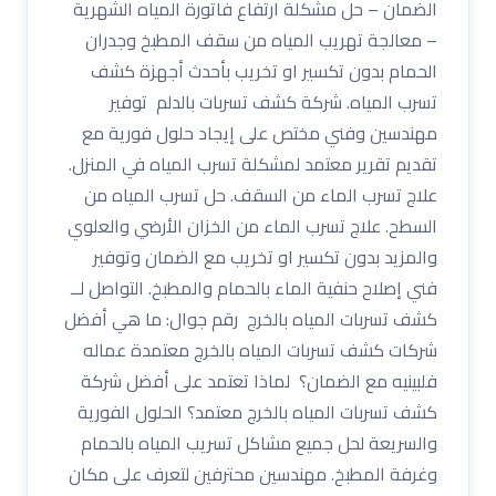
الضمان – حل مشكلة ارتفاع فاتورة المياه الشهرية
– معالجة تهريب المياه من سقف المطبخ وجدران
الحمام بدون تكسير او تخريب بأحدث أجهزة كشف
تسرب المياه. شركة كشف تسربات بالدلم توفير
مهندسين وفني مختص على إيجاد حلول فورية مع
تقديم تقرير معتمد لمشكلة تسرب المياه في المنزل.
علاج تسرب الماء من السقف. حل تسرب المياه من
السطح. علاج تسرب الماء من الخزان الأرضي والعلوي
والمزيد بدون تكسير او تخريب مع الضمان وتوفير
فني إصلاح حنفية الماء بالحمام والمطبخ. التواصل لــ
كشف تسربات المياه بالخرج رقم جوال: ما هي أفضل
شركات كشف تسربات المياه بالخرج معتمدة عماله
فلبينيه مع الضمان؟ لماذا تعتمد على أفضل شركة
كشف تسربات المياه بالخرج معتمد؟ الحلول الفورية
والسريعة لحل جميع مشاكل تسريب المياه بالحمام
وغرفة المطبخ. مهندسين محترفين لتعرف على مكان