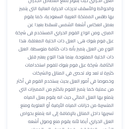
العزل الحرارى حيث يقوم بمنع امتصاص الجدران
والحوائط والأسقف لدرجات الحرارة العالية التى يتميز
بها طقس المملكة العربية السعودية، كما يقوم
بعمل انعكاس أشعة الشمس لتسقط بعيدا عن
المبنى. ومن انواع الفوم الحراري المستخدم فى شركة
عزل فوم بتبوك هى: العزل ذات الخلية المغلقة. هذا
النوع من العزل يتميز بأنه ذات كثافة متوسطة. العزل
ذات الخلية المفتوحة. بينما هذا النوع يعتبر قليل
الكثافة. شركة عزل فوم بتبوك للفوم استخدامات
كثيرة لا تعد ولا تحصى في المنازل والشركات
وخصوصا في أمور العزل بحيث يستخدم الفوم في أكثر
من عملية كما يتميز الفوم بالكثير من المميزات التي
يتمتع بها العزل المائي حيث انه يقوم بعزل المياه
المتسربة من خزانات المياه الأرضية أو العلوية ومنع
تسربها داخل المنازل بالإضافة إلى انه يتمتع بخواص
العزل الحراري أيضا لأنه يقوم منع وصول أشعه