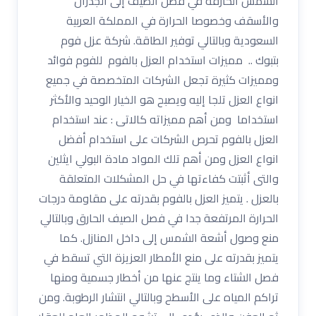
الشمس الحارقة في فصل الصيف إلى الجدران
والأسقف وخصوصا الحرارة في المملكة العربية
السعودية وبالتالي توفير الطاقة. شركة عزل فوم
بتبوك .. مميزات استخدام العزل بالفوم للفوم فوائد
ومميزات كثيرة تجعل الشركات المتخصصة في جميع
انواع العزل تلجا إليه ويصبح هو الخيار الوحيد والأكثر
استخداما ومن أهم مميزاته كالاتى : عند استخدام
العزل بالفوم تحرص الشركات على استخدام أفضل
انواع العزل ومن أهم تلك المواد مادة البولي ايثلين
والتى أثبتت كفاءتها في حل المشكلات المتعلقة
بالعزل . يتميز العزل بالفوم بقدرته على مقاومة درجات
الحرارة المرتفعة جدا في فصل الصيف الحارق وبالتالي
منع وصول أشعة الشمس إلى داخل المنازل. كما
يتميز بقدرته على منع الأمطار العزيزة التي تسقط في
فصل الشتاء وما ينتج عنها من أخطار جسمية ومنها
تراكم المياه على الأسطح وبالتالي انتشار الرطوبة. ومن