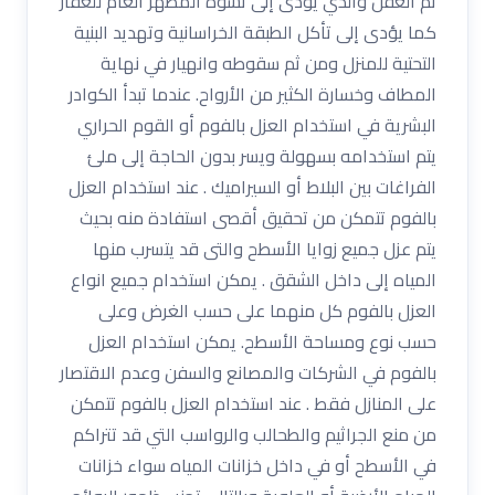
ثم العفن والذي يؤدى إلى تشوه المظهر العام للعقار
كما يؤدى إلى تأكل الطبقة الخراسانية وتهديد البنية
التحتية للمنزل ومن ثم سقوطه وانهيار في نهاية
المطاف وخسارة الكثير من الأرواح. عندما تبدأ الكوادر
البشرية في استخدام العزل بالفوم أو القوم الحراري
يتم استخدامه بسهولة ويسر بدون الحاجة إلى ملئ
الفراغات بين البلاط أو السيراميك . عند استخدام العزل
بالفوم تتمكن من تحقيق أقصى استفادة منه بحيث
يتم عزل جميع زوايا الأسطح والتى قد يتسرب منها
المياه إلى داخل الشقق . يمكن استخدام جميع انواع
العزل بالفوم كل منهما على حسب الغرض وعلى
حسب نوع ومساحة الأسطح. يمكن استخدام العزل
بالفوم في الشركات والمصانع والسفن وعدم الاقتصار
على المنازل فقط . عند استخدام العزل بالفوم تتمكن
من منع الجراثيم والطحالب والرواسب التي قد تتراكم
في الأسطح أو في داخل خزانات المياه سواء خزانات