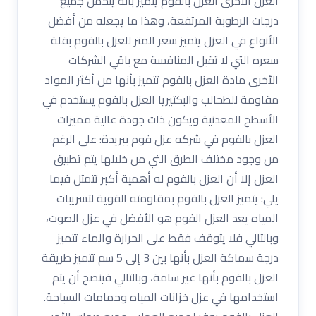
العزل الأخرى العزل بالفوم يتميز بأنه يتحمل جميع
درجات الرطوبة المرتفعة، وهذا ما يجعله من أفضل
الأنواع في العزل يتميز سعر المتر للعزل بالفوم بقلة
سعره التي لا تقبل المنافسة مع باقي الشركات
الأخرى مادة العزل بالفوم تتميز بأنها من أكثر المواد
مقاومة للطحالب والبكتيريا العزل بالفوم يستخدم في
الأسطح المعدنية ويكون ذات جودة عالية مميزات
العزل بالفوم في شركه عزل فوم ببريدة: على الرغم
من وجود مختلف الطرق التي من خلالها يتم تطبيق
العزل إلا أن العزل بالفوم له أهمية أكبر تتمثل فيما
يلي: يتميز العزل بالفوم بمقاومته القوية لتسريبات
المياه يعد العزل الفوم هو الأفضل في عزل الصوت،
وبالتالي فلا يتوقف فقط على الحرارة والماء تتميز
درجة سماكة العزل بأنها بين 3 إلى 5 سم تتميز طريقة
العزل بالفوم بأنها غير سامة، وبالتالي فينصح أن يتم
استخدامها في عزل خزانات المياه وحمامات السباحة.