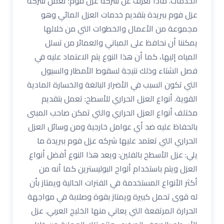
الخدمات. ماذا تعرف عن شركه عزل فوم: تعمل شركه
عزل فوم ببريدة بتقديم خدمات العزل المائي وهو
مجموعة من الأعمال والخطوات التي من خلالها
يمكننا أن نحافظ على المباني والعمائر من تسلل
المياه إليها، كما أن هذا النوع يتم الاعتماد عليه في
فصل الشتاء وذلك نتيجة لسقوط الأمطار والسيول
التي تكون السبب في الأضرار البالغة والخسارة المادية
القوية. أنواع العزل الحراري للأسطح: تعمل بتقديم
مختلف أنواع العزل الحراري والتي تمكن صاحب المبنى
بالحفاظ عليه ضد أي عوامل خارجية ومن وسائل العزل
الحراري التي تعتمد عليها شركه عزل فوم ببريدة ما
يلي: عزل الأسطح بالفلين: ويعد هذا النوع أفضل أنواع
العزل ويتم باستخدام ألواح البوليسترين كما أنه من
أكثر الأنواع المستخدمة في الفترات الحالية ويمتاز بأن
له قوى تحمل كبيرة ويمتاز بقوة وصلابة في مواجهة
الحرارة المرتفعة التي يعاني منها الخليج العربي. عزل