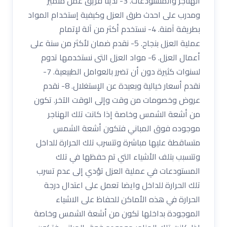
الهناجر والمستودعات. 3- لدينا فريق عمل متميز
ومدرب على احدث طرق العزل وكيفية إستخدام المواد
بطريقة آمنة. 4- نستخدم أكثر من آلة لإتمام
عملية العزل بنجاح. 5- نقدم ضمان لأكثر من سنة على
أعمال العزل. 6- مواد العزل التى نستخدمها تدوم
لسنوات كثيرة دون أن تضرر بالعوامل الطبيعية. 7-
نقدم أسعار خيالية وبعيدة عن الإستغلال. 8- نقدم
عروض وخصومات من وقت وإلى الوقت الآخر. تكون
من أشعة الشمس وخاصة إذا كانت تلك الهناجر
موجوده فوق المباني فتكون أشعة الشمس
متساقطة عليها مباشرة وتتسرب تلك الحرارة للداخل
وتتسبب بتلف الأشياء التي تم حفظها في تلك
المستودعات في عملية العزل تؤدي إلى عدم تسرب
تلك الحرارة للداخل وايضا تعمل على اعتدال درجة
الحرارة في هذه الأماكن للحفاظ على الاشياء
الموجودة بداخلها تكون من أشعة الشمس وخاصة