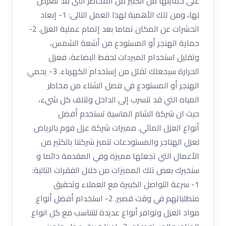
على حمايتها من الكثير من المخاطر التى قد تتعرض
لها، ومن تلك الأهمية لهذا العمل التالى: 1- إبعاد
الحشرات عن المكان تماما بعد إتمام عملية العزل. 2-
حماية الهنجر أو المستودع من أشعة الشمس،
وتقليل استخدام المبردات لحفظ البضاعة، فعزل
الحرارة سيجعلك تقلل من إستخدام الكهرباء. 3- يحمي
الهنجر أو المستودع في فصل الشتاء من مخاطر
المياه التي قد تتسرب إلى الداخل وتتلف كل شيء،
حيث ان شركة الشام الماسية تستخدم أفضل
أنواع العزل المائي. مميزات شركة عزل فوم بالرياض
لعزل الهناجر والمستودعات تتميز شركتنا بالكثير من
الأعمال التي تجعلها مميزة وفي المقدمة دائما و
سنخبرك بعض تلك المميزات من خلال الفقرات التالية:
1- سرعة التواصل الكبيرة مع العملاء وتحقيق
متطلباتهم في وقت قصير. 2- استخدام أفضل أنواع
مواد العزل وتوافر أنواع عديدة لتتناسب مع كل انواع