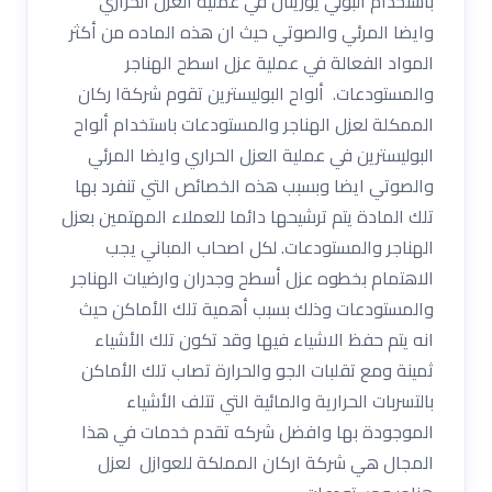
باستخدام البولي يوريثان في عملية العزل الحراري
وايضا المرئي والصوتي حيث ان هذه الماده من أكثر
المواد الفعالة في عملية عزل اسطح الهناجر
والمستودعات. ألواح البوليسترين تقوم شركةا ركان
الممكلة لعزل الهناجر والمستودعات باستخدام ألواح
البوليسترين في عملية العزل الحراري وايضا المرئي
والصوتي ايضا وبسبب هذه الخصائص التي تنفرد بها
تلك المادة يتم ترشيحها دائما للعملاء المهتمين بعزل
الهناجر والمستودعات. لكل اصحاب المباني يجب
الاهتمام بخطوه عزل أسطح وجدران وارضيات الهناجر
والمستودعات وذلك بسبب أهمية تلك الأماكن حيث
انه يتم حفظ الاشياء فيها وقد تكون تلك الأشياء
ثمينة ومع تقلبات الجو والحرارة تصاب تلك الأماكن
بالتسربات الحرارية والمائية التي تتلف الأشياء
الموجودة بها وافضل شركه تقدم خدمات في هذا
المجال هي شركة اركان المملكة للعوازل لعزل