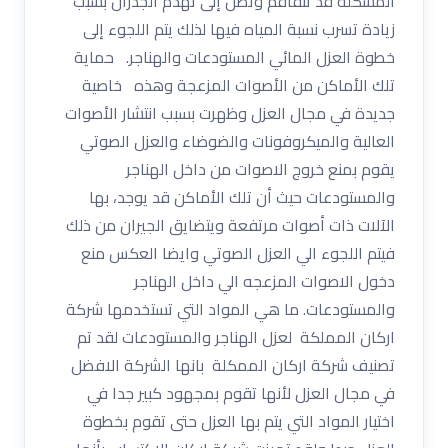
المشكلة قد تتفاقم وتصل إلى تهدم الجدران بسبب
زيادة تسرب نسبة المياه فيها لذلك يتم اللجوء إلى
خطوة العزل المائي المستودعات والهناجر. حماية
تلك الأماكن من الأصوات المزعجة وهذه خاصية
جديدة في مجال العزل وظهرت بسبب انتشار الأصوات
العالية والميكروفونات والضوضاء والعزل الصوتي
يقوم بمنع خروج الاصوات من داخل الهناجر
والمستودعات حيث أن تلك الأماكن قد يوجد، بها
الآلات ذات أصوات مرتفعة ويتضايق الجيران من ذلك
فيتم اللجوء الي العزل الصوتي وايضا العكس منع
دخول الاصوات المزعجه الي داخل الهناجر
والمستودعات. ما هي المواد التي تستخدمها شركة
اركان المملكة لعزل الهناجر والمستودعات لقد تم
تصنيف شركة اركان الممكلة بانها الشركة الافضل
في مجال العزل لأنها تقوم بمجهود كبير جدا في
اختيار المواد التي يتم بها العزل حتى تقوم بخطوة