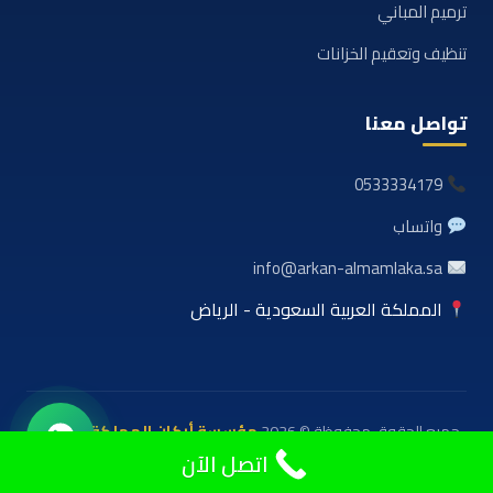
ترميم المباني
تنظيف وتعقيم الخزانات
تواصل معنا
0533334179
واتساب
info@arkan-almamlaka.sa
المملكة العربية السعودية - الرياض
جميع الحقوق محفوظة © 2026
مؤسسة أركان المملكة للعوازل
والمقاولات
اتصل الآن