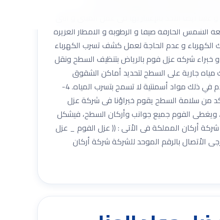
لكم فى شركتنا شركة عزل فوم شرق الرياض .
ينا أيضا الأخذ بالإعتبار بها فى عمل المبنى و التى
ة الشمس الحارقة صيفا و الرطوبة و الامطار الغزيرة
اك الكهرباء و عدم الحاجة لعمل كشف تسرب الكهرباء
رى أو عازل مائى ممتاز خطوات عزل الفوم من شركه عزل فوم بالرياض: 1- يقوم عمال و خبراء شركه عزل فوم بالرياض بتنظيف السطح ونقل
 يقوم خبراء شركة عزل الفوم بالاحساء بترك مياه جارية على السطح لتحديد أماكن الشقوق
والثقوب الخفية. 3- يتم سد جميع الشقوق والثقوب أولًا قبل تطبيق العزل عن طريق عمال شركة عزل الفوم بالرياض ، ونستخدم في ذلك مواد أسمنتية لا تسمح بتسرب المياه. 4-
بجده ترك مياه مرة أخرى للتأكد من عدم وجود أي أماكن أخرى تسمح بتسرب المياه. 5- بعد التأكد من سلامة السطح يقوم خبراؤنا فى شركة عزل
وم، ويغطى الفوم جميع جوانب وأركان السطح، فيشكل
ركة أركان المملكة فى الاْتى : (( عزل الفوم _ عزل
 الاْتصال بالرقم الموحد للشركة شركة أركان