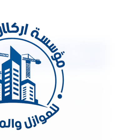
العالمية وخصم 30% مع ضمان شامل
الشركات الرائدة فى مجال العوزال وكشف تسربات الم
تكسير و بمهارة فائقة . شركة عزل فوم شرق الرياض .
درجات الحرارة خصوصا صيفا حيث تبلغ درجة الحرارة ذروت
أو مواد تمتص الحرارة ولا تسمح بتسربها لداخل المبان
من تسربات المياه أو يتم عمل عزل حرارى للإحتفاظ بحر
حيث حاول الإنسان البدائى حماية مسكنه من العوامل 