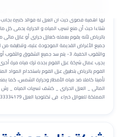
تحقق العزل التام من البرودة والحرارة و الحماية م
أهمية عزل الفوم من شركات عزل فوم بالرياض : توضح لنا
لها أهمية قصوى حيث أن العزل له فوائد كثيرة بجانب 
شتاءا حيث أن منع تسرب المياه و الحرارة يحمى كل ما
الفوم بالرياض بتطبيق عزل الفوم باستخدام المواد ال
تأمينا كاملا ضد مياه الأمطار وحرارة الشمس، كما يمن
المائى _ العزل الحرارى _ كشف تسربات المياه _ رش 
المملكة للعوازل خبراء فى تكنلوجيا العزل 0533334179