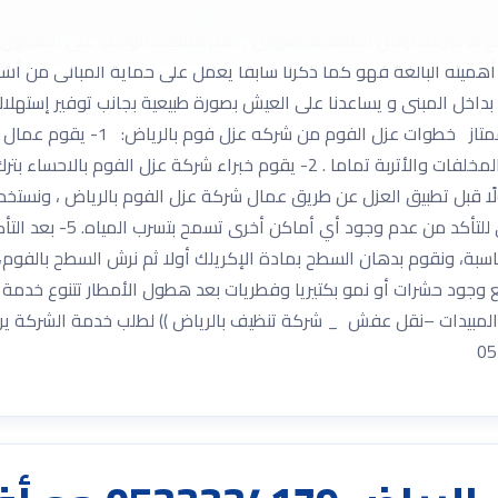
ن تسربات المياه مثل عزل فوم مائى أو عزل فوم حرارى وهو ما نقدمه 
 شركة أركان المملكة للعوازل , أهم الأشياء الواجب على المقاول و عل
أهميته البالغة فهو كما ذكرنا سابقا يعمل على حماية المبانى من أشع
 بداخل المبنى و يساعدنا على العيش بصورة طبيعية بجانب توفير إستهل
بالرياض لأنه يقوم بعمله كعازل حرا
جميع الأغراض القديمة الموجودة عليه، وتنظيفه من المخلفات والأتربة تماما . 2-
يجرب عمال شركة عزل الفوم 
مناسبة، ونقوم بدهان السطح بمادة الإكريلك أولا ثم نرش السطح بالف
ع وجود حشرات أو نمو بكتيريا وفطريات بعد هطول الأمطار تتنوع خدمة ش
المبيدات –نقل عفش _ شركة تنظيف بالرياض )) لطلب خدمة الشركة يرجى