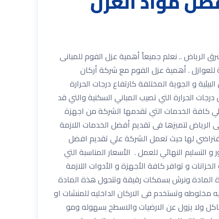
ق الرياض 0533334179 مع أفضل مواد العزل
مع خصم 30% مع ضمان شامل شركة عزل فوم شرق الرياض .. نعلم جميعاً أهمية عزل الفوم للمبانى
لعوازل . أهمية عزل الفوم مع شركة أركان
ئية و الجوية المختلفة كارتفاع درجات الحرارة
رجات الحرارة التي تصيب المباني السكنية والتي قد
لي كافة الخدمات التي تقدمها الشركة من اجهزة
 الرياض لتميزها فى تقديم أفضل الخدمات اللازمة
لافتراضي لها حيث تعمل الشركة علي تقديم افضل
 و التسليم النهائي للعمل . الأسعار المناسبة التي
خزانات و توافر كافة الأجهزة و الأدوات اللازمة
بوليمرات وترش هذة المادة ونرش بسمكات رقيقة وتتحول هذة المادة
من مواد اسمنتيه مخلوطه وتستخدم فى الاركان الداخليه للمنشات او
ومه عاليه للتاكل ولا يزول عن الارضيات والاسطح بسهوله ومو