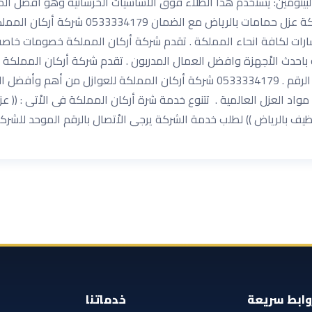
واد على شكل غشاء رغوى سائل . 4−طلاء البيتومين: يستخدم هذا الطلاء فوق الاساسيات الخرسان
صلبه لذلك يعرف باسم الطلاء الاسفلتى لانه 
رات لكافة انحاء المملكة . تقدم شركة أركان المملكة خصومات خاصة 
حدث الاْجهزة وافضل العمال المدربون . تقدم شركة أركان المملكة
المزيد من العروض والخدمات يمكنكم الاْتصال بنا على الرقم . 0533334179 شركة أر
واد العزل العالمية . تتنوع خدمة شرة أركان المملكة فى الاْتى : (( 
رياض )) لطلب خدمة الشركة يرجى الاْتصال بالرقم الموحد للشركة 33334179
وابط سريعة
خدماتنا