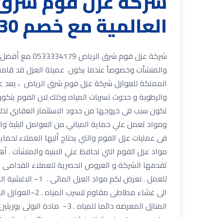
العالمية مع خصم 30% مع ضمان شامل
والمنشاْت وخصوصاً عندما يكون عميلة العزل قد قام
المملكة للعوازل شركة عزل فوم شرق الرياض ، يعد عزل
والرطوبة و حدوث تسربات المياه وذلك لان الفوم يتكون
تكون سبب فى خروجها من حدود الاستثمار العقاري لذل
ومواد تعمل علي حماية المباني من العوامل البئية وا
فى عمليات عزل الفوم والتي يحتاج أليها العملاء لحم
مواد عزل الفوم التي تحافظ علي الابنية والمنشآت . أهم 
تقدمها الشركة و العروض الحصرية للعملاء القدامى و ا
للعمل . نعرض لك
الى غشاء مطاطى
المنازل المعرضه دائما للمي