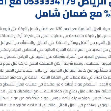
شركة عزل فوم شر
شركة عزل فوم شرق الرياض 0533334179 مع أفضل مواد العزل العالمية 
ت من قبل شركة متخصصة فى عمليات العزل مثل شركة أركان المملكة ل
 الفوم من أفضل وسائل الحفاظ علي المنازل والمنشآت من العوامل البي
 من العديد من المواد ذات القدرة العالية علي امتصاص المياه وعكس د
ك يستعين العديد من الْافراد بشركات عزل الفوم فى الرياض للحصول ع
لجوية المختلفة . وتعتبر شركة أركان المملكة افضل شركة عزل فوم فى
اية منشآتهم من كافة العوامل الخارجية الي جانب الحفاظ على العمر ا
ما يميزنا في نظر عملائنا هي النقاط التالية : الدقة في مواعيد الحضور
لجدد . استخدام مواد أصلية و غير مقلدة في عمليات العزل للأسطح و ال
م مواد العزل المائى . 1− الاغشية الطلائية :هو طلاء عازل يصنع من مواد الاسفلت مع ال
 مقاوم لتسرب المياه . 2−العوازل الاسمنتية: هى مواد سهله التحضير وهى مواد منخفضه 
اه . 3− مادة البولى يوريثين الرغوى: يستخدم فى العزل المائى والحرارى لانه لديه مقا