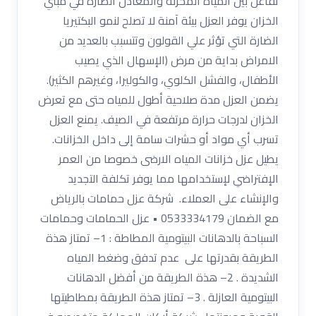
تفاعل بين المياة المخزنة والمعادن الضارة في مبني
الخزان يوفر العزل بيئة آمنة لا تصلح لنمو البكتيريا
الضارة التي تؤثر علي القولون وتتسبب بالعديد من
الامراض بداية من مرض (الإسهال الذي يصيب
الأطفال، والفشل الكلوي، والكوليرا، وغيرهم الكثير).
يضمن العزل مدة صلاحية أطول للمياه حتى مع تعرض
الخزان لدرجات حرارة مرتفعة في الصيف. يمنع العزل
تسرب أي مواد أو حشرات سامة إلى داخل الخزانات.
يطيل عزل خزانات المياه الارضى خصوصا من العمر
الإفتراضي لإستخدامها مما يوفر تكلفة التجديد
والإنشاء على العملاء. شركة عزل حمامات بالرياض
مع الضمان 0533334179 • عزل الحمامات وحمامات
السباحة بالدهانات البيتومية المطاطة : 1– تمتاز هذة
الطريقة بقدرتها على عدم تدفق وضغط المياه
الشديدة . 2– هذة الطريقة من أفضل الدهانات
البيتومية العازلة . 3– تمتاز هذة الطريقة بمطاطيتها