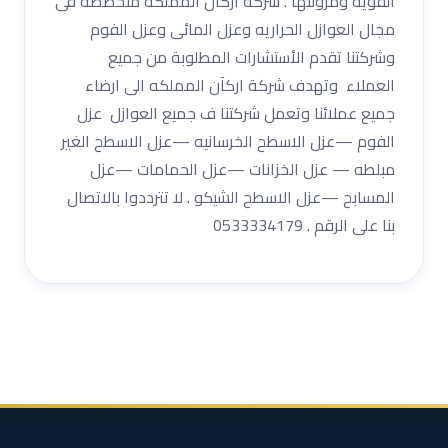
القوية ومرونتها . شركة أركان المملكة متخصصه فى
مجال العوازل الحراريه وعزل المائى وعزل الفوم
وشركتنا تقدم الأستشارات المطلوبة من جميع
العملاء وتهدف شركة اركآن المملكه الى ارضاء
جميع عملائنا وتعمل شركتنا ف جميع العوازل عزل
الفوم —عزل الاسطح الخرسانيه —عزل الاسطح الغير
مبلطه — عزل الخزانات —عزل الحمامات —عزل
المسابح —عزل الاسطح الشيكو . لا تترددوا بالاتصال
بنا على الرقم . 0533334179