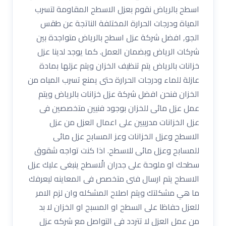
اسطح بالرياض نقوم بعزل الاسطح المقاومة لتسرب
المياة ودرجات الحرارة المختلفة الناتجة عن طقس
الجو, افضل شركة عزل اسطح بالرياض متواجدة بين
شركات الرياض وبضمان العمل. كما يوجد لدينا عزل
خزانات بالرياض يتم تنظيف الخزان ويتم عزلها بمادة
عازلة للماء ودرجات الحرارة حتى يمنع تسرب المياه من
الخزان فنحن افضل شركة عزل خزانات بالرياض ويتم
عمل عزل مائى للخزان بوجود فنيين متخصصين فى
عزل الخزانات مدربيين على اعمال العزل من عزل
الاسطح وعزل الخزانات وعز المسابح عزل مائى
للمسابح وعزل مائى للاسطح. اذا كنت تواجه شقوق
سطحك او ملوحة على جدران الْاسطح ينبغى عليك عزل
الاسطح يتم ارسال فنى متخصص فى المعاينه ليعرفك
ما هي مشكلتك ويتم اصلاح المشكله وان لزم الامر
للعزل حفاظا على السطح او المسبح او الخزان لا بد
من عمل العزل لا تتردد فى التواصل مع شركه عزل