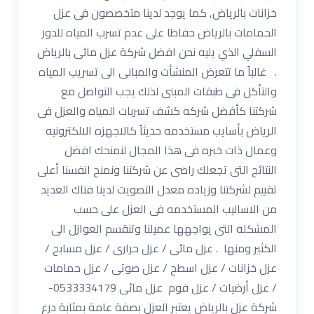
خزانات بالرياض, كما يوجد لدينا متخصصون فى عزل
الحمامات بالرياض حفاظا على عدم تسرب المياه للدور
السفلي الذي يليه نحن افضل شركة عزل مائى بالرياض
. غالباً ما تتعرض المنشأت والمبانى الى تسريب المياه
والتأكل فى طبقات المبنى لذلك يجب التواصل مع
شركتنا كأفضل شركه كشف تسربات المياه والعزل فى
الرياض بأسايب مستخدمه حديثاً كالاجهزه الالكترونيه
وعمال ذات خبره فى هذا المجال لنمنحك افضل
النتائج التى تجعلك راضى عن شركتنا ونمنح انفسنا أعلى
تقييم لشركتنا وزياده معدل التصويت لدينا فناك العديد
من الاساليب المستخدمه فى العزل على حسب
المشكله التى يواجهها عميلنا وتنقسم العوازل الى
الكثير ومنها . عزل مائى / عزل حرارى / عزل مسابح /
عزل خزانات / عزل اسطح / عزل صوتى / عزل حمامات
/ عزل أرضيات / عزل فوم عزل مائى 0533334179-
شركة عزل بالرياض يعتبر العزل بصفة عامة بمثابة درع