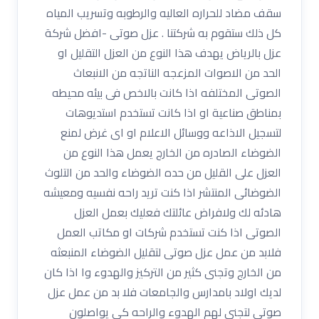
سقف مضاد للحراره العاليه والرطوبه وتسريب المياه
كل ذلك ستقوم به شركتنا . عزل صوتى -افضل شركة
عزل بالرياض يهدف هذا النوع من العزل التقليل او
الحد من الاصوات المزعجه الناتجه من الانبعاث
الصوتى المختلفه اذا كانت بالاخص فى بيئه محيطه
بمناطق صناعية او اذا كانت تستخدم استديوهات
لتسجيل الاذاعه ووسائل الاعلام او اى غرض لمنع
الضوضاء الصادره من الخارج يعمل هذا النوع من
العزل على القليل من حده الضوضاء والحد من التلوث
الضوضائى المنتشر اذا كنت تريد راحه نفسيه ومعيشه
هادئه لك ولافراض عائلتك فعليك بعمل العزل
الصوتى اذا كنت تستخدم شركات او مكاتب العمل
فلابد من عمل عزل صوتى لتقليل الضوضاء المنبعثه
من الخارج وتجنى كثير من التركيز والهدوء وا اذا كان
لديك اولاد بامدارس والجامعات فلا بد من عمل عزل
صوتى لتجنى لهم الهدوء والراحه كى يواصلون