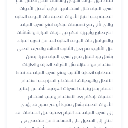
للماء حول حواف الحوض وشاشات الدش لضمان عدم
تسرب المياه خلال استخدامها. تركيب أفضل الأدوات
الصحية: يجب اختيار الأدوات الصحية ذات الجودة العالية
والتي تأتي مع تصميمات مبتكرة لمنع تسرب المياه.
اختر صنابير وأجهزة تحكم في درجات الحرارة والشاشات
والصواميل ذات الجودة العالية للحد من تسرب المياه.
عزل الأنابيب: قم بعزل الأنابيب المائية والصرف الصحي
بشكل جيد لتقليل فرص تسرب المياه منها. يمكن
استخدام مواد عازلة مثل الشرائط العازلة والعازلات
المطاطية لتغطية الأنابيب ومنع تسرب المياه عند نقاط
الاتصال والتوصيلات. الاستخدام الحذر: يجب استخدام
الحمام بحذر وتجنب التسربات العرضية. تأكد من إغلاق
الحنفيات بإحكام بعد الاستخدام وتجنب استخدام
الأدوات الصحية بشكل مفرط أو غير صحيح قد يؤدي
إلى تسرب المياه. عند القيام بعملية عزل الحمامات، قد
تحتاج إلى الحصول على المساعدة من متخصص في