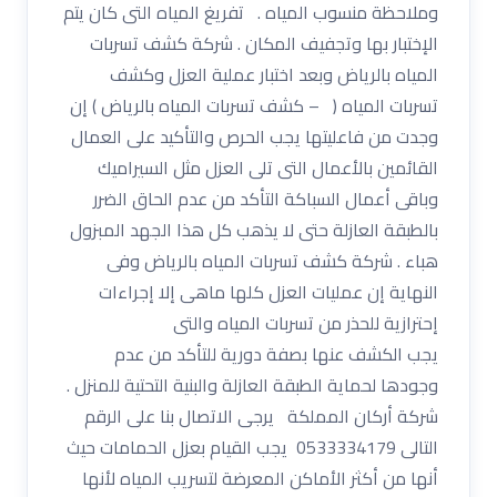
وملاحظة منسوب المياه . تفريغ المياه التى كان يتم
الإختبار بها وتجفيف المكان . شركة كشف تسربات
المياه بالرياض وبعد اختبار عملية العزل وكشف
تسربات المياه ( – كشف تسربات المياه بالرياض ) إن
وجدت من فاعليتها يجب الحرص والتأكيد على العمال
القائمين بالأعمال التى تلى العزل مثل السيراميك
وباقى أعمال السباكة التأكد من عدم الحاق الضرر
بالطبقة العازلة حتى لا يذهب كل هذا الجهد المبزول
هباء . شركة كشف تسربات المياه بالرياض وفى
النهاية إن عمليات العزل كلها ماهى إلا إجراءات
إحترازية للحذر من تسربات المياه والتى
يجب الكشف عنها بصفة دورية للتأكد من عدم
وجودها لحماية الطبقة العازلة والبنية التحتية للمنزل .
شركة أركان المملكة يرجى الاتصال بنا على الرقم
التالى 0533334179 يجب القيام بعزل الحمامات حيث
أنها من أكثر الأماكن المعرضة لتسريب المياه لأنها