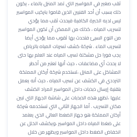
ثقب صغير في المواسير التي تمد المنزل بالماء ، يكون
ذلك بسبب أن أحد الفنيين الذين قاموا بتركيب المواسير
ليس لديه الخبرة الكافية فيحدث ثقب مما يؤدي
لتسريب المياه ، كذلك من الممكن أن تكون المواسير
من النوع السيئ فتحدث بها ثقوب مما يؤدي أيضا
لتسريب الماء . شركة كشف تسربات المياه بالرياض
يجب فورا حل مشكلة تسرب المياه عند العلم بها حتى
لا يحدث أي مضاعفات ، حيث أنها تعتبر من أخطر
المشاكل على المنزل ،تستخدم شركة أركان المملكة
الترددي في الكشف عن تسرب المياه ، حيث أنه يعمل
بتقنية إرسال ذبذبات داخل المواسير المراد الكشف
عليها ،تظهر هذه الذبذبات على شاشة الجهاز التي تبين
مكان التسريب . أما الجهاز الثاني التي تستخدمه شركة
أركان المملكة هو جهاز الضغط العالي الذي يعتمد
على ضغط المياه داخل المواسير ،ويكشف الخلل عن
انخفاض الضغط داخل المواسير ويظهر من خلال