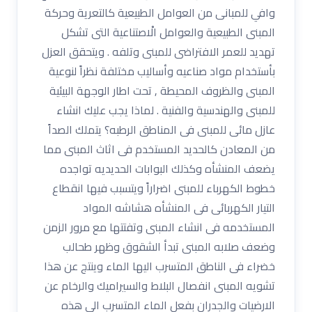
وافي للمبانى من العوامل الطبيعية كالتعرية وحركة
المبنى الطبيعية والعوامل الْاصتناعية التى تشكل
تهديد للعمر الافتراضى للمبنى وتلفه . ويتحقق العزل
بأستخدام مواد صناعيه وأساليب مختلفة نظراً لنوعية
المبنى والظروف المحيطة , تحت اطار الوجهة البيئية
للمبنى والهندسية والفنية . لماذا يجب عليك انشاء
عازل مائى للمبنى فى المناطق الرطبه؟ يتملك الصداً
من المعادن كالحديد المستخدم فى اثاث المبنى مما
يضعف المنشأه وكذلك البوابات الحديديه تواجده
خطوط الكهرباء للمبنى اضراراً ويتسبب فيها انقطاع
التيار الكهربائى فى المنشأه هشاشه المواد
المستخدمه فى انشاء المبنى وتفتتها مع مرور الزمن
وضعف صلابه المبنى تبدأ الشقوق وظهر طحالب
خضراء فى الناطق المتسرب اليها الماء وينتج عن هذا
تشويه المبنى انفصال البلاط والسيراميك والرخام عن
الارضيات والجدران بفعل الماء المتسرب الى هذه