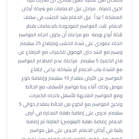
اخرى للمياة . مراحل عزل الحمامات مع شركة أركان
المملكة ؟ نبدأ عزل الحمام بشد الخشب في سقف
الحمام. تثبت المواسير الموجودة بالحمامات بقطر
ثلاثة أرباع بوصة مع مراعاة أن يكون اتجاه المواسير
اتجاه عمودي على شدة الخشب وبارتفاع 25 سنتيمتر
ويسير مع الشد حتى الوصول للكمرات مع الارتفاع عن
قاع الكمرة 5 سنتيمتر. مراعاة عدم اصطدام المواسير
مع الشدة بباب الحمام أو بشباكه. نراعى ارتفاع
المواسير عن الأرض بمقدار 10 سنتيمتر وإضافة كوع
موصل وذلك أثناء ربط مواسير الأسقف مع الحائط
ومع المواسير المتجهة للأسفل باتجاه الكمرات،
وتخرج المواسير مع الكوع من الحائط بمقدار حوالي 5
سنتيمتر. نحرص على إضافة طبقة المحارة في أرض
الحمام. إضافة طبقة (البيتومين) العازلة ثم إضافة
رقبة في أركان الحمام. الحرص على ميل مواسير
الصرف ميل خفيف لتقوم بإخراج المياه بحيث تخرج من