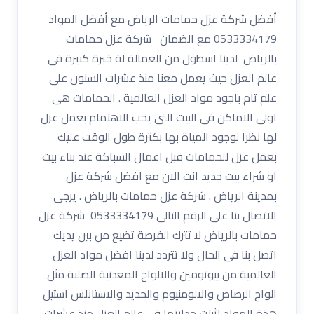
أفضل شركة عزل حمامات الرياض مع أفضل المواد
0533334179 مع الضمان شركة عزل حمامات
بالرياض لدينا اسطول من العمالة لة خبرة كبيرة فى
عالم العزل حيث يعمل معنا منذ عشرات السنون على
علم تام باجود مواد العزل العالمية . الحمامات هى
اولى الاماكن فى البيت التى يجب الاهتمام بعمل عزل
لها نظرا لوجود المياة بها بكثرة طول الوقت عليك
بعمل عزل للحمامات قبل اعمال السباكة عند بناء بيت
او شراء بيت جديد انت الان مع افضل شركة عزل
بمدينة الرياض . شركة عزل حمامات بالرياض . يرجى
الاتصال بنا على الرقم التالى 0533334179 شركة عزل
حمامات بالرياض لا تترك الفرصة تضيع من بين يديك
اتصل بنا فى الحال ولا تتردد لدينا افضل مواد العزل
العالمية من بيوتومين والالواح المعدنية الصلبة مثل
الواح الرصاص والالومنيوم والحديد والاستانلس استيل
هذة المواد اثبتت جدارتها فى عالم العزل منذ عشرات