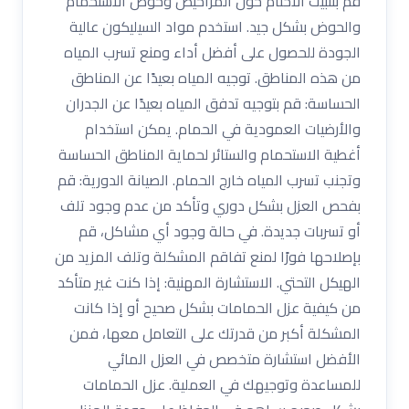
قم بتثبيت الأختام حول المراحيض وحوض الاستحمام
والحوض بشكل جيد. استخدم مواد السيليكون عالية
الجودة للحصول على أفضل أداء ومنع تسرب المياه
من هذه المناطق. توجيه المياه بعيدًا عن المناطق
الحساسة: قم بتوجيه تدفق المياه بعيدًا عن الجدران
والأرضيات العمودية في الحمام. يمكن استخدام
أغطية الاستحمام والستائر لحماية المناطق الحساسة
وتجنب تسرب المياه خارج الحمام. الصيانة الدورية: قم
بفحص العزل بشكل دوري وتأكد من عدم وجود تلف
أو تسربات جديدة. في حالة وجود أي مشاكل، قم
بإصلاحها فورًا لمنع تفاقم المشكلة وتلف المزيد من
الهيكل التحتي. الاستشارة المهنية: إذا كنت غير متأكد
من كيفية عزل الحمامات بشكل صحيح أو إذا كانت
المشكلة أكبر من قدرتك على التعامل معها، فمن
الأفضل استشارة متخصص في العزل المائي
للمساعدة وتوجيهك في العملية. عزل الحمامات