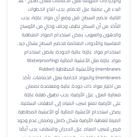
والإجراءات المهمة لعزل الحمامات بشكل صحيح : عند
البدء في عملية عزل الحمام، يجب اتباع الخطوات
التالية: تحضير السطح: قبل وضع أي مواد عازلة، يجب
التأكد من أن السطح نظيف وجاف وخالٍ من الأوساخ
والدهون والعيوب. يمكن استخدام المواد المنظفة
المناسبة والأدوات الملائمة لتحضير السطح بشكل جيد.
استخدام مواد عازلة عالية الجودة: يفضل استخدام
مواد عازلة مثل الأغشية المائية (Waterproofing
membranes) والأغشية المطاطية (Rubber
membranes) والمواد الخاصة بعزل الحمامات. تأكد
من اختيار مواد ذات جودة عالية ومعتمدة لضمان
فعالية العزل. عزل الأرضية: يجب تطبيق طبقة عازلة
على الأرضية لمنع تسرب المياه إلى الطبقات السفلية.
يمكن استخدام الأغشية المائية أو الأغشية المطاطية
المرنة لتغطية الأرضية بشكل كامل وضمان عدم وجود
فرص لتسرب المياه. عزل الجدران والسقف: يجب أيضًا