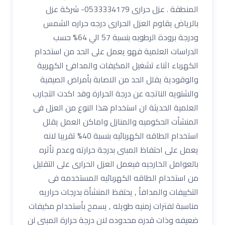
المنطقة . عزل حرارى 0533334179- شركة عزل
بالرياض يقاوم العزل الحرارى درجه حراره الشمس
ودرجة برودة الرطوبه بنسبة 57 الي 64% حسب
الدراسات العلمية فهو يعمل على الحد من استخدام
الكهرباء اثناء تشغيل المكيفات والمدافئ الكهربية
والوقودية يقلل الحد من الاصابة بأمراض الصيفية
والشتويه الناتجه عن درجة الحرارة وقد اكدت التجارب
العلمية الحديثة ان استخدام هذا النوع من العزل فى
المنشأت الحكوميه والمنازل واماكن العمل يقلل
استخدام الطاقه الكهربائيه بنسبة 40% تقريبا لانه
يعمل على احتفاظ المبنى بدرجة حرارته وعدم تأثره
بالعوامل الخارجيه فيعمل العزل الحرارى على التقليل
من استخدام الطاقه الكهربائيه المستخدمه فى
التكييفات والمدافأ , يحتفظ المنشأة بدرجات حراريه
مناسبة لفترات زمنيه طويله , يسمح بأستخدام مكيفات
ضعيفه وذات قدره محدوده لان درجة حرارة المبنى لن