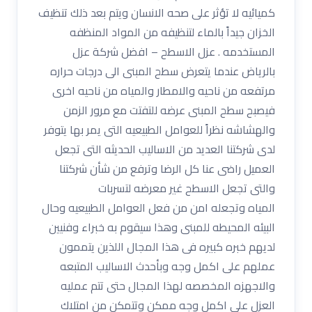
كميائيه لا تؤثر على صحه الانسان ويتم بعد ذلك تنظيف
الخزان جيداً بالماء لتنظيفه من المواد المنظفه
المستخدمه . عزل الاسطح – افضل شركة عزل
بالرياض عندما يتعرض سطح المبنى الى درجات حراره
مرتفعه من ناحيه والامطار والمياه من ناحيه اخرى
فيصبح سطح المبنى عرضه للتفتت مع مرور الزمن
والهشاشه نظراً للعوامل الطبيعيه التى يمر بها يتوفر
لدى شركتنا العديد من الاساليب الحديثه التى تجعل
العميل راضى عنا كل الرضا وترفع من شأن شركتنا
والتى تجعل الاسطح غير معرضه لتسربات
المياه وتجعله امن من فعل العوامل الطبيعيه وحال
البيئه المحيطه للمبنى وهذا سيقوم به خبراء وفنيين
لديهم خبره كبيره فى هذا المجال اللذين يتممون
عملهم على اكمل وجه وبأحدث الاساليب المتبعه
والاجهزه المخصصه لهذا المجال حتى تتم عمليه
العزل على اكمل وجه ممكن وتتمكن من امتلاك