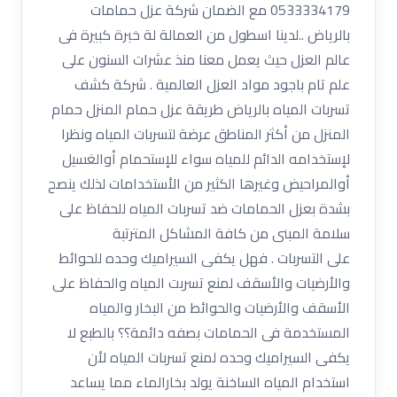
0533334179 مع الضمان شركة عزل حمامات
بالرياض ..لدينا اسطول من العمالة لة خبرة كبيرة فى
عالم العزل حيث يعمل معنا منذ عشرات السنون على
علم تام باجود مواد العزل العالمية . شركة كشف
تسربات المياه بالرياض طريقة عزل حمام المنزل حمام
المنزل من أكثر المناطق عرضة لتسربات المياه ونظرا
لإستخدامه الدائم للمياه سواء للإستحمام أوالغسيل
أوالمراحيض وغيرها الكثير من الأستخدامات لذلك ينصح
بشدة بعزل الحمامات ضد تسربات المياه للحفاظ على
سلامة المبنى من كافة المشاكل المترتبة
على التسربات . فهل يكفى السيراميك وحده للحوائط
والأرضيات والأسقف لمنع تسربت المياه والحفاظ على
الأسقف والأرضيات والحوائط من البخار والمياه
المستخدمة فى الحمامات بصفه دائمة؟؟ بالطبع لا
يكفى السيراميك وحده لمنع تسربات المياه لأن
استخدام المياه الساخنة يولد بخارالماء مما يساعد