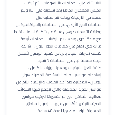
البلاستيك. عزل الحمامات بالانسومات : يتم تركيب
الخيش المقطرن الجاهز بعد تسخينه على النار ويتم
لصقه في الارضيات وبذلك تتم عملية عزل
حمامات الدور الأرضي. عزل الحمامات بالسيلكافليكس
وطبقة الأسمنت : وهي عبارة عن شكارة اسمنت تخلط
مع مادة أخرى ويدهن بها ارضيات الحمامات أربعة
مرات حتى تمام عزل حمامات الدور الاول . شركة
كشف تسربات المياه بالرياض كيفية الوصول لأفضل
نتيجة ممكنة فى عزل الحمامات ؟ تنفيذ
طبقة العزل للارضيات ومعها الوزرات بالكامل .
إستخدام مواسير المياه البلاستيكية الخضراء «بولى
بروبلين» المختبرة جيداً ضد العيوب، والإبتعاد التام عن
مواسير الحديد المجلفنة والتى تتجمع فيها الشوائب .
معالجة الأماكن التى تم تكسيرها لتركيب مواسير
الصرف ثانية والتأكد من عزلها . إختبار المناطق
المعزولة بترك الماء بها لمدة 48 ساعة