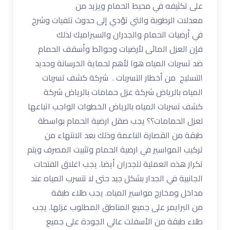
على تكثيفه في محيط الحمام ويزيد من
معدلات الرطوبة والتي تؤدي إلى حدوث تلفيات وشرخ
في أرضيات الحمام والجدران والسيراميك لذلك
فإن العزل المائى لأرضيات وحوائط وأسقف الحمام
ضد تسربات المياه هوا لأهم لحماية الخرسانة وحديد
التسليح من أخطار التسربات . شركة كشف تسربات
المياه بالرياض شركة عزل حمامات بالرياض شركة
كشف تسربات المياه بالرياض الخطوات الواجب اتباعها
لعزل الحمامات؟؟ يجب صقل ارضية الحمام بواسطة
طبقة من القصارة الناعمة وذلك بعد الانتهاء من
تركيب المواسير في ارضية الحمام وتثبيت المصرف ويتم
تكرار هذه العملية للجدران أيضا. يجب اغلاق الفتحات
الجانبية في الجدار بشكل جيد حتى لا تتسرب المياه عند
مداخل ومخارج مواسير المياه. يجب طلاء طبقة
من البرايمر على جميع المناطق المطلوب عزلها. يجب
طلاء طبقة من الأسفلت عالي الجودة على جميع