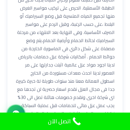
الطبقة الأسمنتية. الحرص على تركيب مواسير الغرض
منها تجميع المياه المتسربة قبل وضع السيراميك أو
البلاط ،على حسب الرغبة، وقبل الردم على مواسير
الصرف الأساسية. وفى النهاية بعد الانتهاء من مرحلة
السيراميك لحائط الحمام وأرضية الحمام،يتم وضع
مصفاة على شكل دائري في الماسورة الخارجة من
حوائط الحمام . أمكانيات شركة عزل حمامات بالرياض
لدينا اجود مواد عزل عالمية اثبتت جدارتها على مر
العصور لدينا احدث معدات مستوردة من الخارج
اسطول العمالة معنا منذ سنوات طويلة لة خبرة كبيرة
جدا فى مجال العزل نقدم اسعار حصرية لن تجدها مع
اى شركة اخرى ونقدم خصومات هائلة تصل الى 30%
يجب عمل عزل مائى للحمامات قبل عملية السباكة
نظرا لوجود الماء بكثرة فى الحمام طوال الوقت
اتصل الآن
وتسريب المياة بسبب تاكل المواسير او تعرضها للصدا
مما يؤدى الى انتشار الرطوبة فى كل انحاء المنزل وما