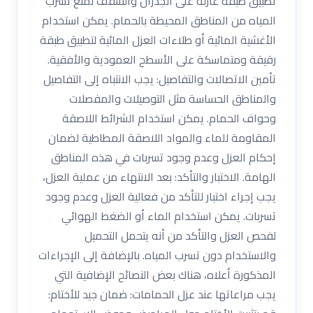
تطبيق طبقة عازلة على الجدران والسقف لمنع تسرب
المياه من المناطق المحيطة بالحمام. يمكن استخدام
الأغشية المائية أو طلاءات العزل المائية لتطبيق طبقة
رقيقة ومتماسكة على الأسطح العمودية والأفقية.
تأمين الاتصالات والتفاصيل: يجب الانتباه إلى التفاصيل
والمناطق الحساسة مثل التوصيلات والمفصلات
وحواف الحمام. يمكن استخدام الشرائط اللاصقة
المقاومة للماء والمواد اللاصقة المطاطية لضمان
إحكام العزل وعدم وجود تسربات في هذه المناطق
الهامة. الاختبار والتأكد: بعد الانتهاء من عملية العزل،
يجب إجراء اختبار للتأكد من فعالية العزل وعدم وجود
تسربات. يمكن استخدام الماء أو الضغط الهوائي
لفحص العزل والتأكد من أنه يتحمل التحميل
والاستخدام دون تسرب المياه. بالإضافة إلى الإجراءات
المذكورة أعلاه، هناك بعض النصائح الإضافية التي
يجب مراعاتها عند عزل الحمامات: ضمان جيد للأختام: