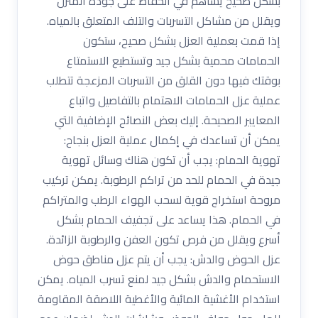
بشكل صحيح يساهم في الحفاظ على جودة المنزل
ويقلل من مشاكل التسربات والتلف المتعلق بالمياه.
إذا قمت بعملية العزل بشكل صحيح، ستكون
الحمامات محمية بشكل جيد وتستطيع الاستمتاع
بوقتك فيها دون القلق من التسربات المزعجة تتطلب
عملية عزل الحمامات الاهتمام بالتفاصيل واتباع
المعايير الصحيحة. إليك بعض النصائح الإضافية التي
يمكن أن تساعدك في إكمال عملية العزل بنجاح:
تهوية الحمام: يجب أن تكون هناك وسائل تهوية
جيدة في الحمام للحد من تراكم الرطوبة. يمكن تركيب
مروحة استخراج قوية لسحب الهواء الرطب والمتراكم
في الحمام. هذا يساعد على تجفيف الحمام بشكل
أسرع ويقلل من فرص تكون العفن والرطوبة الزائدة.
عزل الحوض والدش: يجب أن يتم عزل مناطق حوض
الاستحمام والدش بشكل جيد لمنع تسرب المياه. يمكن
استخدام الأغشية المائية والأغطية اللاصقة المقاومة