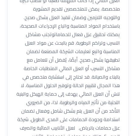
العزل المائي إذا كانت المهمة صعبة أو تتطلب خبرة
متخصصة. يمكن للمتخصصين تقديم المشورة
والتوجيه اللازمين وضمان تنفيذ العزل بشكل صحيح.
باستخدام المواد المناسبة واتباع الإجراءات الصحيحة،
يمكنك تحقيق عزل فعال للحماماتوتجنب مشاكل
التسرب وتراكم الرطوبة. قم بالبحث عن مواد العزل
المناسبة واتبع تعليمات الشركة المصنعة لضمان
تطبيقها بشكل صحيح. أيضًا، يُفضل أن تتعامل مع
مشاكل التسرب أو العزل المائي المتطلبات الخاصة
بالبناء والصيانة. قد تحتاج إلى استشارة متخصص في
هذا المجال لتقييم الحالة وتوفير الحلول المناسبة. لا
تنسَ أن العزل المائي يهدف إلى حماية الهيكل والبنية
التحتية من تأثير المياه والرطوبة. لذا، من الضروري
التأكد من أن العزل يتم بشكل شامل وفعال لضمان
استدامة وجودة الحمامات على المدى الطويل. شركة
عزل حمامات بالرياض. لعزل الأنابيب المائية والصرف