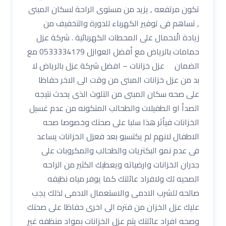
تكون مرتفعه , يزيد من مستوى الراحة لسكان المبنى
, تساهم فى توفير الكهرباء للدورة والتخفيف من
زيادة الْاحمال على المحطات الكهربائية . شركة عزل
حمامات بالرياض مع أفضل العوازل 0533334179 مع
الضمان عزل خزانات – افضل شركة عزل بالرياض لا
بد من عزل خزانات المبنى من وقت الى الاخر حفاظا
على صحه سكان المبنى من التلوث الذى يحدث نتيجه
الصدأ او الطفيلات والطحالب المتكونه من عدم غسيل
الخزانات فيأثر هذا سلبا على صحتك وخصوصا صحه
الاطفال لانهم لم يكتسبو بعد فعزل الخزانات يساعد
فى عدم نمو البكتريات والطحالب والمكروبات على
جدران الخزانات وارضياته ويعطيك الكثير من الراحه
الصحيه لك ولافراد عائلتك كما يوفر مياه نظيفه
صالحه للشرب الادمى والاستعمال الادمى لذلك يجب
عليك عزل الخزان من فتره الى اخرى حفاظا على صحتك
وصحه افراد عائلتك يتم عزل الخزانات بمواد منظفه غير