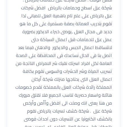
شركة عزل اسطح وحمامات بالرياض افضل شركات
عزل بالرياض على علم تام باهمية العزل للمبانى لذا
نقوم بتدريب العمالة بصفة مستمرة على كل ما هو
جديد فى مجال العزل ,يوصى خبراء الديكور بضرورة
عمل عزل للحمامات قبل اعمال السباكة حتى
لاتتساقط اعمال الجبس والديكور والدهان فيما بعد
اتصل بنا فى الحال نساعدك فى المحافظة على الصحة
العامة لكل افراد اسرتك نقيك شر الامراض الناتجة من
تسريب المياة وشر الحشرات والسوس نقوم بكافة
اعمال العزل التى يحتاجها منزلك شركة أركان
المملكة رائدة شركات العزل بالمملكة تقدم خصومات
هائلة واسعار حصرية تناسب الجميع فلا تقلق مرورك
من هنا يعنى انك وصلت الى افضل وأأمن وأرخص
شركة عزل . شركة كشف تسربات يالرياض نقوم
بالكشف الكترونيا عن التسربات دون احداث فوضى
بالمكان قبل عملية العزل لتفادى اى تسريب مرة