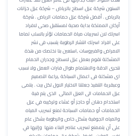
السنون شركة عزل اسطح بالرياض – شركة عزل خزانات
بالرياض . أفضل شركة عزل حمامات الرياض . شركة
أركان المملكة بداية صحية لمستقبل صحى لافراد
اسرتك لان تسريبات مياة الحمامات تؤثر بالسلب تماما
على افراد اسرتك انتشار الرطوبة يتسبب فى نشر
الامراض والفيروسات ,استعين بنا نخلصك من هذة
المشكلة نقوم بعمل عزل لاسطح وجدران الحمام
نتحرى الدقة والاهتمام طوال فترات العمل ولا نسبب
اى مشكلة فى اعمال السباكة ,براعة التصميم
وعبقرية التنفيذ جعلتنا الاختيار الاول لكل بيت . ينتمى
عزل الحمامات الى العزل المائى الذى يتم فية
استخدام دهان أو حاجز أو غشاء وتركيبه في عزل
الحمامات أو حمامات السباحة لمنع تسريب المياه
والمياه الجوفية بشكل خاص والرطوبة بشكل عام
على أن يتممنع تسريب عناصر البناء منها وإليها في
نفس الوقت . افضل شركة عزل حمامات بالرياض .