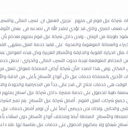
على مقاومة الحشرات والميكروبات . ولذلك تعتبر أيضاُ من أهم و أفضل 
دام على الاسطح والجدران والاْسقف وأى مكان أخر . • وتعتبر تكلفة عو
ياه شركة عزل فوم فى ملهم عزيزى العميل ان تسرب المائى والتسرب ال
سباب ضعف المبنى والتى قد تؤدي لاقدر الله الى تصدعه فى بعض الاْو
 عقود طويلة من الزمان ، ونحن داخل شركة عزل فوم بملهم نعدكم ب
راء والعمالة الموهوبة والمدربة على تنفيذ خدمة العزل بمنتهى الق
 ،مثل الحرارة القوية والحارقة والاْمطار الغزيرة وكل هذه العوامل عن
من المخاطر المتوقعة نتيجة حدوث التسرب المائى والحرارى ؛ تجعل 
هل المكان ،وفى هذا الصدد ؛فاْن شركة أركان المملكة للعوازل للعزل 
 الاْخرى بالمملكة خدمات عزل كل أنواع الاْسطح باْعلى من الدقة وا
قت هى خدمات تحتاج الى قدر عالى جداً من الاحترافية والجودة والتمي
معة طيبة للحصول على خدمة مميزة ،داخل شركة عزل اسطح بملهم ننفر
بين جميع شركات العزل الفوم . أفضل شركة عزل الاْسطح يتم تميز الشركة
سابقين والحالين ،ولذلك نحن حريصين أيضاً على أن نوفر أفضل خدمات عزل
المبلطة والاْسطح المبلطة أيضا ومختلف أنواع الاْسطح دون استثناء با
سطح شينكو ولا يمكنهم الحصول على خدمات عزل مناسبة لها ،فلا داعى