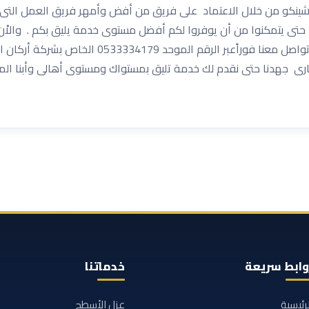
شينكو من خلال الاعتماد على فريق من أفض وأمهر فريق العمل التى ق
 حتى يتمكنوا من أن يوفروا لكم أفضل مستوى خدمة يليق بكم . والاْن
من شركة عزل فوم بملهم ؛من فضلك عزيزي العميل تو
ارى جهدنا حتى نقدم لك خدمة تليق بمستواك ومستوى أهالى وأبنا المم
وابط سريعة
خدماتنا
لرئيسية
عزل الأسطح