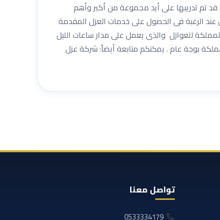
د تم تدريبها على أيد مجموعة من أكبر وأهم
 عند الرغبة فى الحصول على خدمات العزل المقدمة
اصل معنا فوراًعبر الرقم الموحد 0533334179 الخاص بشركة أركان المملكة للعوازل والذى يعمل على مدار ساعات الليل
لكة بوجة عام . يمكنكم متابعة أيضاً: شركة عزل
تواصل معنا
0533334179