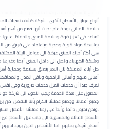
المواد التى تساعد على مقاومة الرطوبة وتساعد ايضاً 
بجميع الاْسطح الصلبة ، وهذا مايجعلها مناسبة للاستخ
أنواع عوازل الاْسطح الاْخرى . شركة كشف تسربات الم
سلامة المبانى بوجة عام ؛ حيث أنها تعتبر من أهم أ
تساعد فى تعزيز قوة وسلامة المبنى والحفاظ عليها
بواسطة مواد قوية وصحية وباعتماد على فريق من الخب
هى أكثر أجزاء المبنى عرضة الى عوامل البيئة المختلفة
وشبكة الكهرباء وتصل الى داخل المبنى أيضا وغيرها 
كل أبناء المملكة لاْن الامر يتعلق بسلامة وحماية أ
أهالى ملهم وأهالى الزاحمية وباقى المدن والمحافظات
نعرف جيداً أن خدمات العزل خدمات ضرورية وفى نفس الو
الحصول على هذة الخدمة ؛يجب اللجوء الى شركة ذو س
جميع أعمالنا وجميع عملائنا الكرام باْننا الافضل من 
،ونحن نحرص دائماً وأبداً على رضا عملائنا الاْفضل ال
الاْسطح المائلة والمستوية الى جانب عزل الاْسطح غير 
أسطح شينكو بملهم اما الاْشخاص الذين يوجد لديهم أ