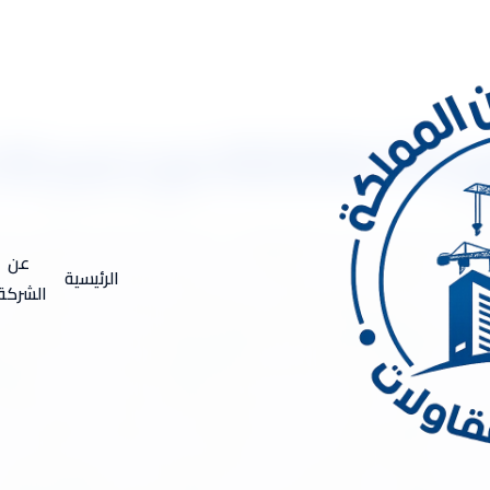
 شامل
عزل فوم بملهم 0533334179 مع خصم 30% وضمان شامل شركة عزل فوم بملهم .. أفضل شركة عواز
لسعودية ،وخصوصاً الخدمات المعتمدة على العزل باستخدام مادة الفوم و
عن
الرئيسية
ملها شركة عزل فوم بملهم اعمال العزل كما نعرف حميعاً تحتاج الى ق
الشركة
م أن العزل بالفوم تعتبر من أجود وأفضل أنواع العزل الان أن تنفيذة 
ن هذا المنطلق فاْننا ننصح أبناء ملهم وجميع مدن وقرى المملكة بال
لخبراء والاْيد العاملة المحترفة التى يمكنها أن توفر الى كل عملا
ودية يفضلون الحصول على خدمة العزل باستخدام عوازل الفوم دوناً عن 
لتى يمكن من خلالها الحصول على خدمة العزل المائى وكذلك خدمة العزل
ماكن التى تشهد حرارة مرتفعة فى الصيف وبرودة شديدة وسيول وامطار فى