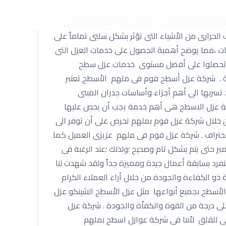
المواد الصحية أيضاً . • مادة الفوم تلتصق بقوة
ازل الفوم أيضاً هى الاْرخص عند المقارنة مع باقى
حرارى من الاْشياء التى تؤثر بشكل سلبى تماماً على
قات ،مما يوضح أهمية الحصول على خدمات العزل التى
اْن تحصلوا على أفضل مستوى خدمات عزل سطح
ة . شركة عزل أسطح فوم فى ملهم الاْسطح تعتبر
د تسربها الى أهم أجزاء وأساسات جدران المبنى
خدمة عزل الاسطح هى أهم خدمة يجب أن يحص عليها
من خلال شركة عزل فوم بملهم تحرص على أن توفر الى
لاْحتراف . شركة عزل فوم فى ملهم عزيزى العميل كما
ز حتى يتم بشكل تام وصحيح ؛ولذلك ؛عند الرغبة فى
د بسابقة أعمال جيدة ومميزة جداً ولقد شهدت لنا
 ذو الكفاءة والجودة من خلال أراء العملاء الكرام
 الاْسطح بجميع أنواعها مثل عزل الاْسطح الشينكو عزل
ْعلى درجة من القوة والكفاْة والجودة . شركة عزل
 للقلق لاْننا فى شركة عوازل اسطح بملهم