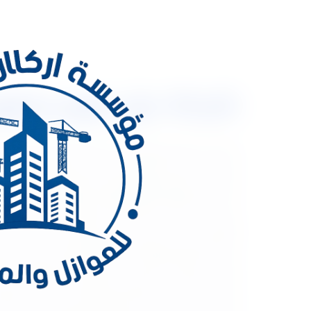
شركة عزل فوم بملهم 0533334179 مع خصم 30% وضمان
شركة 
اليها عدد كبير من النواطنين داخل المملكة العربية ا
شركة عزل فوم بملهم والمملكة العربية السعودية باْك
درجة من الكفاْة وخصوصاً العزل بالفوم لاْنة على الرغ
ويؤدى الى حدوث تسريب مائى وحرارى الى المبنى ، وم
أفضل شركة عزل فوم بملهم لانها تعتمد على عدد من ا
ملهم الغالبية العظمى من أبنا المملكة العربية السع
الاْسباب التالية : • تعتنر مادة الفوم من المواد ا
وبالتالى ،تعتبر مادة مناسبة للاستخدام فى كافة الاْ