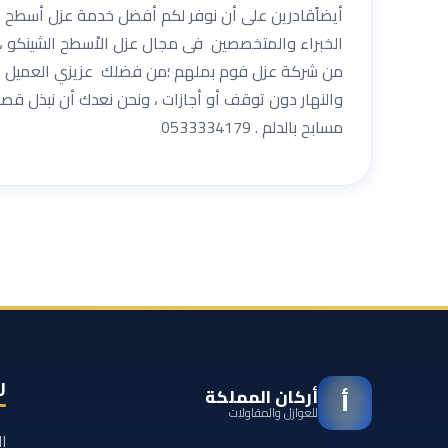
أيضاًقادرين على أن نوفر لكم أفضل خدمة عزل أسطح 
الخبراء والمتخصصين فى مجال عزل الاْسطح الشينكو ،
والنهار دون توقف أو أجازات ، ونحن نعدك أن نبذل قص
مسابح بالدلم . 0533334179
ر
أركان المملكة
أ
للعوازل والمقاولات
ا