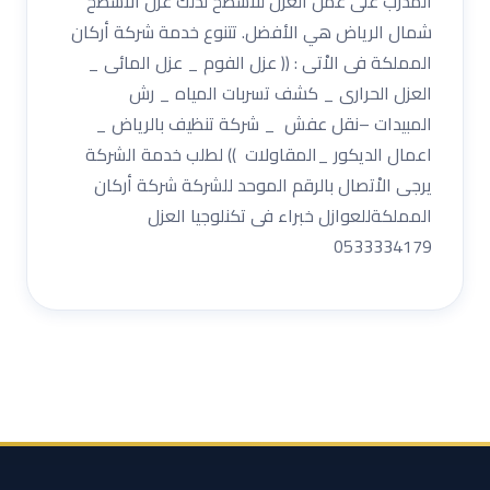
المدرب على عمل العزل للأسطح لذلك عزل الأسطح
شمال الرياض هي الأفضل. تتنوع خدمة شركة أركان
المملكة فى الاْتى : (( عزل الفوم _ عزل المائى _
العزل الحرارى _ كشف تسربات المياه _ رش
المبيدات –نقل عفش _ شركة تنظيف بالرياض _
اعمال الديكور _المقاولات )) لطلب خدمة الشركة
يرجى الاْتصال بالرقم الموحد للشركة شركة أركان
المملكةللعوازل خبراء فى تكنلوجيا العزل
0533334179