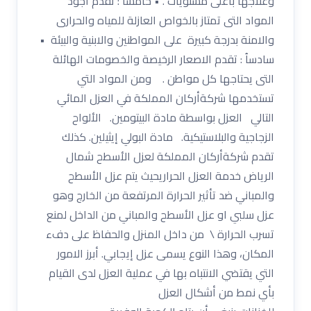
وعلاجها باْعلى مستويات . • خامساُ : تقدم اجود
المواد التى تمتاز بالخواص العازلة للمياه والحرارى
والامنة بدرجة كبيرة على المواطنين والابنية والبيئة •
سادساُ : تقدم الاصعار الرخيصة والخصومات الهائلة
التى يحتاجها كل مواطن . ومن المواد التي
تستخدمها شركةأركان المملكة في العزل المائي
التالي العزل بواسطة مادة البيتومين. الألواح
الزجاجية والبلاستيكية. مادة البولي إيثيلين. كذلك
تقدم شركةأركان المملكة لعزل الأسطح شمال
الرياض خدمة العزل الحراريحيث يتم عزل الأسطح
والمباني ضد تأثير الحرارة المرتفعة من الخارج وهو
عزل سلبي او عزل الأسطح والمباني من الداخل لمنع
تسرب الحرارة \ من داخل المنزل والحفاظ على دفء
المكان، وهذا النوع يسمى عزل إيجابي. أبرز الامور
التي يقتضي الانتباه بها في عملية العزل لدى القيام
بأي نمط من أشكال العزل