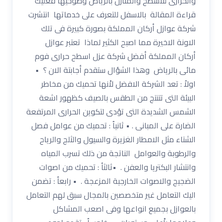
والحرارى للاسطح والمنازل بالرياض وضوحيها فعليك
قراءة المقالة بالاسفل للتعرف على خدماتها انتشرت
شركة عوازل أركان المملكة بصورة كبيرة فى تلك
الاونة الاخيرة مما اصبح الكثير لماذا تعتبر عوازل
أركان المملكة أفضل شركة عزل اسطح حرارى فوم
مائى بالرياض وهذا الشؤال ستقدم أجابتة الان ؟ •
اولاُ : تعد الشركة الافضل لاْنها تحميك من مخاطر
البيئة التى تتنتج من الطقس بالصيف كظهور اشعة
الشمس الشديدة التى تؤدى لتكوين الحرارى المرتفعة
الضارة على المبانى . • ثانياُ : تحميك من عوامل فصل
الشتاء مثل الامطار الغزيرة والسيول والثلج والرياح
والرطوبة والعوامل الناتجة من ذلك تسرب المياه
وانتشار البكتريا والعفن . •ثالثاُ : تحميك من اصوات
الضجيج والاصوات الخارجية المزعجة . • رابعاُ : تضمن
اليك التعامل غير متخصصين بالمجال سبق لهم التعامل
بالعوازل بجميع انواعها وفى اصعب المشاكل