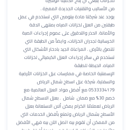
للخزانات ينبغي أن يتاح الكمية الوفيرة
من الأساليب والتقنيات الجديدة المميزة .
يوجد عند شركتنا مادة بيتومين التي تستخدم في عمل
طبقتين من العزل لخزانات المياه بمنتهى الدقة
والأمانة. الحذر والتدقيق على عموم إجراءات الصبة
الخرسانية لجدران الخزانات، وايضاً من الطبقة التي
تلتصق بالأرض . المراعاة الجيد بادخار الأشكال التي
تستخدم في سائر إجراءات العزل الكيميائي لخزانات
المياه. الحيطة للطبقة
الإسمنتية الخاصة في ممارسات عزل الخزانات الأرضية
والسفلية. شركة عزل اسطح شمال الرياض
0533334179 مع أفضل مواد العزل العالمية مع
خصم 30% مع ضمان شامل . بعزل الاسطح شمال
الرياض لعملائنا الكرام يمكن ألان الاستعانة بعزل
الأسطح بشمال الرياض وتمتع بأفضل الخدمات التي
من الممكن أن تقوم بيه اتصل الآن بيه فهي الأفضل