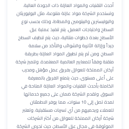
أحدث التقنيات والمواد العازلة ذات الجودة العالية.
وتستخدم الشركة مواد عازلة متنوعة، مثل البوليوريثان
والبوليسترين والبيتومين والمطاط، وذلك بحسب نوع
السطح واحتياجات العميل. يتم تنفيذ عملية عزل
الأسطح بعدة خطوات متتالية، حيث يتم تنظيف السطح
جيداً وإزالة الأتربة والشوائب والتأكد من سلامة
السطح. ومن ثم يتم تطبيق المواد العازلة بطريقة
متقنة وفقاً للمعايير العالمية المعتمدة. وتتميز شركة
أركان المملكة للعوازل بفريق عمل مؤهل ومدرب
على أعلى مستوى، حيث يتمتع الفريق بالمعرفة
الكاملة بأحدث التقنيات والمواد العازلة المتاحة في
السوق. وتقدم الشركة ضمان على جميع خدماتها
لمدة تصل إلى 10 سنوات، مما يوفر الاطمئنان
للعملاء ويحميهم من أي تسربات مستقبلية. وتعتبر
شركة أركان المملكة للعوازل من أكثر الشركات
الموثوقة في مجال عزل الأسطح، حيث تحرص الشركة