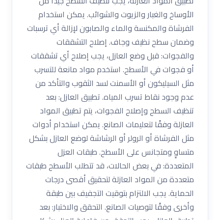
تطبيق المواد العازلة، يجب تنظيف السطح جيدًا من
الأوساخ والغبار والزيوت والشوائب. يمكن استخدام
الفرشاة والمكنسة والماء والصابون لإزالة أي ترسبات
وضمان سطح نظيف وجاف. إصلاح التشققات
والفجوات: قبل وضع العازل، يجب إصلاح أي تشققات
أو فجوات في الأسطح. استخدم مواد مانعة للتسرب
مثل السيليكون أو الأسمنت لسد الثقوب والتأكد من
عدم وجود نقاط تسرب المياه. تطبيق العازل: بعد
تنظيف السطح وإصلاح الفجوات، يتم تطبيق المواد
العازلة وفقًا لتعليمات الصانع. يمكن استخدام أدوات
مثل الفرشاة أو الرولر أو الرشاشة لوضع العازل بشكل
متساوٍ ومتجانس على الأسطح. طبقات العزل
المتعددة: في بعض الحالات، قد تتطلب الأسطح طبقات
متعددة من المواد العازلة لتحقيق أقصى درجات
الحماية. يجب الالتزام بتوقيت التجفيف بين طبقة
وأخرى وفقًا لتوصيات الصانع. التحقق والاختبار: بعد