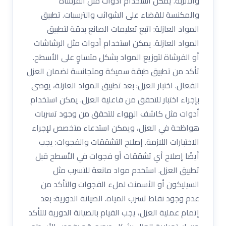
والأتربة. يمكن استخدام أدوات مثل الفرشاة
والمكنسة للقضاء على الشوائب والترسبات. تطبيق
المواد العازلة: اتبع تعليمات الصانع بدقة لتطبيق
المواد العازلة. يمكن استخدام أدوات مثل الرشاشات
أو الفرشاة لتوزيع المواد بشكل متساوٍ على الأسطح.
تأكد من تطبيق طبقة سميكة ومتجانسة لضمان العزل
الفعال. اختبار العزل: بعد تطبيق المواد العازلة، يوصى
بإجراء اختبار للتحقق من فاعلية العزل. يمكن استخدام
أدوات مثل كاشف الهواء للتحقق من وجود تسربات
هواظحة في العزل، ويمكن استدعاء متخصص لإجراء
الاختبارات اللازمة. إصلاح التشققات والفجوات: يجب
أيضًا إصلاح أي تشققات أو فجوات في الأسطح قبل
تطبيق العزل. استخدم مواد مانعة للتسرب مثل
السيليكون أو الأسمنت لملء الفجوات والتأكد من
عدم وجود نقاط تسرب المياه. الصيانة الدورية: بعد
إتمام عملية العزل، يجب القيام بالصيانة الدورية للتأكد