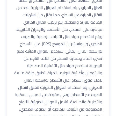
الطرق الشائعة لعزل الأسطح: عزل الأسطح بواسطة
العازل الحراري: يتم استخدام العوازل الحرارية للحد من
انتقال الحرارة عبر السطح، مما يقلل من استهلاك
الطاقة للتبريد والتدفئة. يتم تركيب العازل الحراري
مباشرة على السطح، مثل الأسقف والجدران الخارجية،
ويتم استخدام مواد مثل الألياف الزجاجية والصوف
الصخري والبوليستيرين الموسع (EPS). عزل الأسطح
بواسطة العازل المائي: يستخدم العوازل المائية لمنع
تسرب الماء وحماية السطح من التلف الناجم عن
الرطوبة. تستخدم مواد مثل الأغشية المطاطية
والبيتومين وأغشية البوليمر المرنة لتطبيق طبقة مانعة
للماء فوق السطح. عزل الأسطح بواسطة العازل
الصوتي: يتم استخدام العوازل الصوتية لتقليل انتقال
الصوت عبر الأسطح، وهي مفيدة في المباني السكنية
والتجارية والصناعية. تشمل العوازل الصوتية الألواح
المصنوعة من الألياف الزجاجية أو الصوف الصخري،