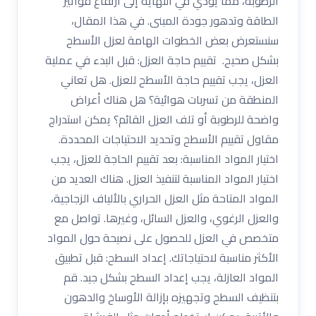
الرطوبة، مما يؤدي في النهاية إلى ارتفاع فواتير
الطاقة وتدهور جودة المبنى. في هذا المقال،
سنستعرض بعض الخطوات الهامة لعزل الأسطح
بشكل صحيح. تقييم حاجة العزل: قبل البدء في عملية
العزل، يجب تقييم حاجة الأسطح للعزل. هل تعاني
المنطقة من تسربات هوائية؟ هل هناك أعراض
واضحة للرطوبة أو تلف العزل القائم؟ يمكن استدراج
مقاول تقييم الأسطح وتحديد الاحتياجات المحددة.
اختيار المواد المناسبة: بعد تقييم الحاجة للعزل، يجب
اختيار المواد المناسبة لتنفيذ العزل. هناك العديد من
المواد المتاحة مثل العزل الحراري بالألياف الزجاجية،
والعزل الرغوي، والعزل السائل، وغيرها. تواصل مع
متخصص في العزل للحصول على نصيحة حول المواد
الأكثر مناسبة لاحتياجاتك. إعداد السطح: قبل تطبيق
المواد العازلة، يجب إعداد السطح بشكل جيد. قم
بتنظيف السطح وتجهيزه بإزالة الأوساخ والدهون