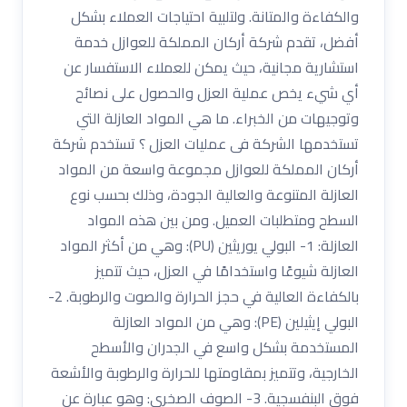
والكفاءة والمتانة. ولتلبية احتياجات العملاء بشكل
أفضل، تقدم شركة أركان المملكة للعوازل خدمة
استشارية مجانية، حيث يمكن للعملاء الاستفسار عن
أي شيء يخص عملية العزل والحصول على نصائح
وتوجيهات من الخبراء. ما هي المواد العازلة التي
تستخدمها الشركة فى عمليات العزل ؟ تستخدم شركة
أركان المملكة للعوازل مجموعة واسعة من المواد
العازلة المتنوعة والعالية الجودة، وذلك بحسب نوع
السطح ومتطلبات العميل. ومن بين هذه المواد
العازلة: 1- البولي يوريثين (PU): وهي من أكثر المواد
العازلة شيوعًا واستخدامًا في العزل، حيث تتميز
بالكفاءة العالية في حجز الحرارة والصوت والرطوبة. 2-
البولي إيثيلين (PE): وهي من المواد العازلة
المستخدمة بشكل واسع في الجدران والأسطح
الخارجية، وتتميز بمقاومتها للحرارة والرطوبة والأشعة
فوق البنفسجية. 3- الصوف الصخري: وهو عبارة عن