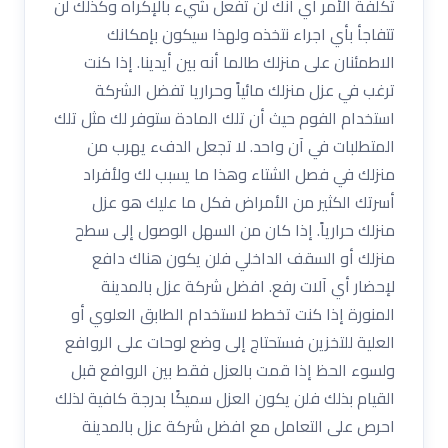
تكلفة الأمر أي أنك لن تفعل شيء بالإكراه وكذلك لن
تتفاجأ بأي اجراء نتخذه ولهذا سيكون بإمكانك
الاطمئنان على منزلك طالما أنه بين أيدينا. إذا كنت
ترغب في عزل منزلك مائياً وحراريا تفضل الشركة
استخدام الفوم حيث أن تلك المادة ستوفر لك مثل تلك
المتطلبات في آن واحد. لا تجعل الدفء يهرب من
منزلك في فصل الشتاء وهذا ما يسبب لك ولأفراد
أسرتك الكثير من الأمراض فكل ما عليك هو عزل
منزلك حرارياً. إذا كان من السهل الوصول إلى سطح
منزلك أو السقف الداخلي فلن يكون هناك دافع
لإحضار أي آلات رفع. افضل شركة عزل بالمدينة
المنورة إذا كنت تخطط لاستخدام الطابق العلوي أو
العلية للتخزين فستحتاج إلى وضع لوحات على الروافع
ولسوء الحظ إذا قمت بالعزل فقط بين الروافع قبل
القيام بذلك فلن يكون العزل سميكًا بدرجة كافية لذلك
احرص على التعامل مع افضل شركة عزل بالمدينة