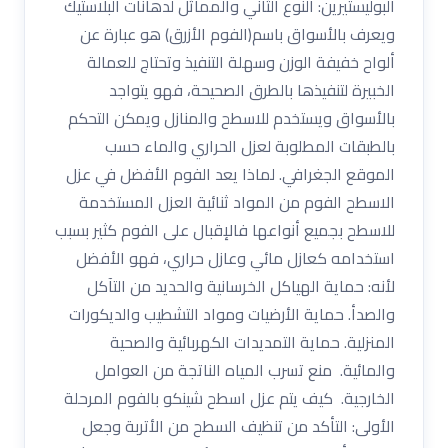
البوليستيرين: النوع الثاني والمماثل لدهانات البلاستيك
ويعرف بالأسواق باسم(الفوم الأزرق) هو عبارة عن
ألواح خفيفة الوزن وسهلة التنفيذ وتحتاج للعمالة
الخبيرة لتنفيذها بالطرق الصحيحة، فهو يتواجد
بالأسواق ويستخدم للاسطح والمنازل ويمكن التحكم
بالطبقات المطلوبة لعزل الحراري والماء حسب
الموقع الجغرافي. لماذا يعد الفوم الأفضل في عزل
الاسطح الفوم من المواد ثنائية العزل المستخدمة
للاسطح بجميع أنواعها فالإقبال على الفوم كثير بسبب
استخدامه كعازل مائي وعازل حراري، فهو الأفضل
لأنه: حماية الهياكل الخرسانية والحديد من التآكل
والصدأ. حماية الأرضيات ومواد التشطيب والديكورات
المنزلية. حماية التمديدات الكهربائية والصحية
والمائية. منع تسرب المياه الناتجة من العوامل
الخارجية. كيف يتم عزل اسطح شينكو بالفوم المرحلة
الأولى: التأكد من تنظيف السطح من الأتربة وجعل