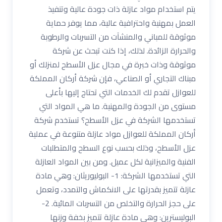
يتم استخدام مواد عازلة ذات جودة عالية وتنفيذ
العمل بمهنية واحترافية عالية، مما يوفر حماية
موثوقة للمباني والمنشآت من التسربات والرطوبة
والحرارة الزائدة. لذلك، إذا كنت تبحث عن شركة
موثوقة وذات خبرة في مجال عزل الأسطح لمنزلك أو
مبناك التجاري أو الصناعي، فإن شركة أركان المملكة
للعوازل تقدم لك الخدمات التي تحتاج إليها بأعلى
مستوى من الجودة والمهنية. ما هي المواد التي
تستخدمها الشركة في عزل الأسطح؟ تستخدم شركة
أركان المملكة للعوازل مواد عازلة متنوعة في عملية
عزل الأسطح، وذلك بحسب نوع السطح والمتطلبات
الفنية والميزانية لكل عميل. ومن بين المواد العازلة
التي تستخدمها الشركة: 1- البوليوريثان: وهي مادة
عازلة تتميز بقدرتها على الانكماش والتمدد، وتعمل
على حجز الحرارة والتخلص من التسربات المائية. 2-
البوليسترين: وهي مادة عازلة تتميز بخفة وزنها