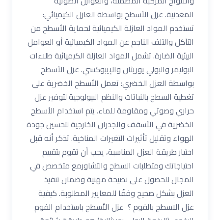
والألواح المركبة المصمتة، والعوازل الصوتية
المعدنية. عزل الأسطح بواسطة العازل الكيميائي:
تستخدم المواد العازلة الكيميائية لحماية الأسطح من
التآكل والتلف الناجم عن المواد الكيميائية أو العوامل
البيئية الضارة. تشمل المواد العازلة الكيميائية طلاءات
البوليمر والبولي يوريثان والإيبوكسي. عزل الأسطح
بواسطة العزل الخضري: تعمل الأسطح الخضرية على
تغطية السطح بالنباتات والنظم البيولوجية لتوفير عزل
حراري وصوتي ومقاومة للماء. يتم استخدام الأسطح
الخضرية في الأسقف والجدران الخارجية لتحسين جودة
الهواء وتقليل تأثيرات التغيرات المناخية. تذكر أنه قبل
اختيار طريقة العزل المناسبة، يجب أن تقوم بتقييم
احتياجاتك ومتطلبات السطح والتشاورمع متخصص في
المجال للحصول على نصيحة مهنية وضمان تنفيذ
العزل بشكل صحيح وفقًا للمعايير المطلوبة. كيفية
عزل الاسطح بالفوم ؟ عزل الأسطح باستخدام الفوم