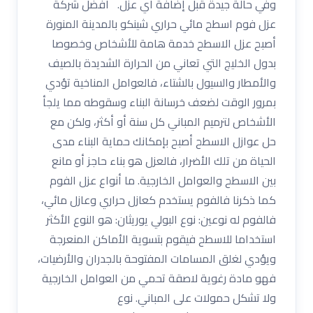
وفي حالة جيدة قبل إضافة أي عزل. افضل شركة
عزل فوم اسطح مائي حراري شينكو بالمدينة المنورة
أصبح عزل الاسطح خدمة هامة للأشخاص وخصوصا
بدول الخليج التي تعاني من الحرارة الشديدة بالصيف
والأمطار والسيول بالشتاء، فالعوامل المناخية تؤدي
بمرور الوقت لضعف خرسانة البناء وسقوطه مما يلجأ
الأشخاص لترميم المباني كل سنة أو أكثر، ولكن مع
حل عوازل الاسطح أصبح بإمكانك حماية البناء مدى
الحياة من تلك الأضرار، فالعزل هو بناء حاجز أو مانع
بين الاسطح والعوامل الخارجية. ما أنواع عزل الفوم
كما ذكرنا فالفوم يستخدم كعازل حراري وعازل مائي،
فالفوم له نوعين: نوع البولي يوريثان: هو النوع الأكثر
استخداما للاسطح فيقوم بتسوية الأماكن المنعرجة
ويؤدي لغلق المسامات المفتوحة بالجدران والأرضيات،
فهو مادة رغوية لاصقة تحمي من العوامل الخارجية
ولا تشكل حمولات على المباني. نوع