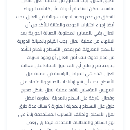
تطبيق العازل، يجب التحقق من فاعلية العزل بشكل
مناسب. يمكن استخدام أدوات مثل كاشف الهواء
للتحقق من عدم وجود تسربات هوائية في العازل. يجب
أيضًا إجراء اختبارات الجودة والمتانة للتأكد من أن
العازل يفي بالمعايير المطلوبة. الصيانة الدورية: بعد
الانتهاء من عملية العزل، يجب القيام بالصيانة الدورية
للأسطح المعزولة. قم بفحص الأسطح بانتظام للتأكد
من عدم حدوث تلف أمن العازل أو وجود تسربات
جديدة. قم بإصلاح أي تلف فورًا للحفاظ على فعالية
العزل. هذه هي المراحل الرئيسية في عملية عزل
الأسطح. يجب أن تتبع إرشادات الصانع والاعتماد على
المهنيين المؤهلين لتنفيذ عملية العزل بشكل صحيح
وفعال. شركة عزل اسطح بالمدينة المنورة افضل
طرق عزل الاسطح بالمدينة المنورة ؟ هناك عدة طرق
لعزل الأسطح، وتختلف الأساليب المستخدمة بناءً على
نوع السطح والمتطلبات المحددة. فيما يلي بعض