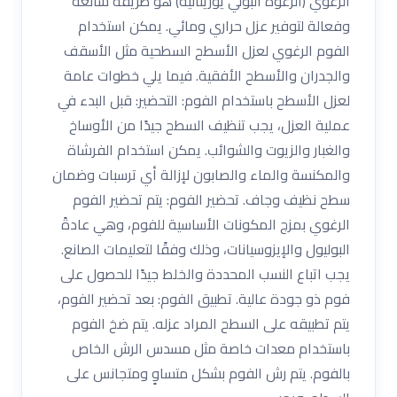
الرغوي (الرغوة البولي يوريثانية) هو طريقة شائعة
وفعالة لتوفير عزل حراري ومائي. يمكن استخدام
الفوم الرغوي لعزل الأسطح السطحية مثل الأسقف
والجدران والأسطح الأفقية. فيما يلي خطوات عامة
لعزل الأسطح باستخدام الفوم: التحضير: قبل البدء في
عملية العزل، يجب تنظيف السطح جيدًا من الأوساخ
والغبار والزيوت والشوائب. يمكن استخدام الفرشاة
والمكنسة والماء والصابون لإزالة أي ترسبات وضمان
سطح نظيف وجاف. تحضير الفوم: يتم تحضير الفوم
الرغوي بمزج المكونات الأساسية للفوم، وهي عادةً
البوليول والإيزوسيانات، وذلك وفقًا لتعليمات الصانع.
يجب اتباع النسب المحددة والخلط جيدًا للحصول على
فوم ذو جودة عالية. تطبيق الفوم: بعد تحضير الفوم،
يتم تطبيقه على السطح المراد عزله. يتم ضخ الفوم
باستخدام معدات خاصة مثل مسدس الرش الخاص
بالفوم. يتم رش الفوم بشكل متساوٍ ومتجانس على