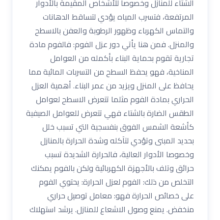
الشتاء للمنازل وخصوصا للأشخاص المقيمة بالأدوار
المرتفعة، فتسرب المياه يؤدي لتساقط الدهانات
والتماس الكهرباء وظهور الرطوبة والعفن بالاسطح
والمنزل. فمن هنا يأتي دور عزل الفوم: فالفوم مادة
تجارية تقوم بحماية البناء بأكمله من العوامل
المناخية، فهو يحفظ السطح من التسربات المائية مما
يحافظ على المنزل ويزيد من عمر البناء. أهمية العزل
الحراري بمادة الفوم مثلما تتعرض الاسطح لعوامل
الطقس الضارة بالشتاء فهي تتعرض للعوامل الصيفية
كأشعة الشمس الفوق بنفسجية التي تسبب خلل
بحديد المبنى وتؤدي لتآكله وشدة الحرارة بالمنازل
وخصوصا الأدوار العالية، فالحرارة الشديدة تسبب
حرائق وتلف بالأجهزة الكهربائية ولكن بالفوم يمكنك
التخلص من ذلك: الفوم لعزل الحرارة: يحتوي الفوم
على خصائص الحرارة فهو: معامل توصيل حراري
منخفض. يمنع وصول الاشعاع للمنازل. يرشد استهلاك