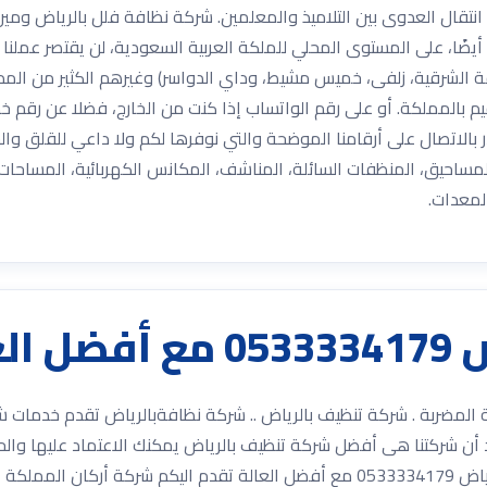
نتقال العدوى بين التلاميذ والمعلمين. شركة نظافة فلل بالرياض ومين
ضًا، على المستوى المحلي للملكة العربية السعودية، لن يقتصر عملنا
نطقة الشرقية، زلفى، خميس مشيط، وداي الدواسر) وغيرهم الكثير من ال
سبوع، 24 ساعة في اليوم. بادر بالاتصال على أرقامنا الموضحة والتي نوفرها لكم ولا داعي
ساحيق، المنظفات السائلة، المناشف، المكانس الكهربائية، المساحات، ج
 المعدات.
ضربة
053333417 مع أفضل العمالة المضربة . شركة تنظيف بالرياض .. شركة نظافةبالرياض 
أن شركتنا هى أفضل شركة تنظيف بالرياض يمكنك الاعتماد عليها والح
العامة و تسليك المجاري. أفضل شركة نقل عفش بالرياض 0533334179 مع أفضل العا