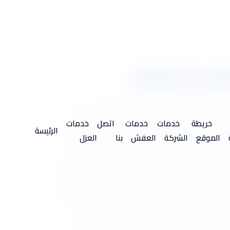
عليك الوقت والجهد لتحصل على خدمة تنظيف منازل فقد يكون
لرياض نقدم أفضل شركة تنظيف بالمنطقة والمدن
خريطة
خدمات
خدمات
اتصل
خدمات
الرئيسة
تزام في شروط التعاقد نضمنها لك ، فعمالة للتنظيف
الموقع
الشركة
العفش
بنا
العزل
د الخاصة بالتنظيف مستوردة ومصرح بها من وزارة
افة ولان هناك العديد من شركات التنظيف بالرياض
ية الشركة من خلال عملاء سبق لهم التعامل مها.
 تلك يجب أن تعرف مدى خبرتها ونوعها هل هي عمالة
ن منزلك للتلف او يتسبب لك ببهتان الموكيت
ل النتائج، ناهيك عن اختيارنا للمساحيق بمنتهى