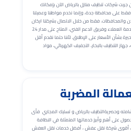
 جربت شركات تنظيف منازل بالرياض الآن بإمكانك
 فقط على محافظة جدة، وإنما نخدم مواطننا وعميلنا
مدن والمحافظات. فقط من خلال الاتصال بشركتنا اركان
المملكة على أحد الأرقام الظاهرة أمامك إذا كنت مقيم بالمملكة. أو على رقم الواتساب إذا كنت من الخارج، فضلا عن رقم خدمة العملاء وفريق الدعم الفني، المتاح على مدار 24
 للقلق والحيرة بشأن الأسعار على الإطلاق. لأننا حتما نقدم أقل
هاز التنظيف بالبخار، التجفيف الكهربائي، مواد
تقدم خدمات شامله وحصريةالتظيف بالرياض و تسليك المجاري فأى
صول على أهم وأبرز خدماتها المتمثلة في النظافة
لة تقدم اليكم شركة أركان المملكة ، أقوى شركة نقل عفش ، أفضل خدمات نقل العفش