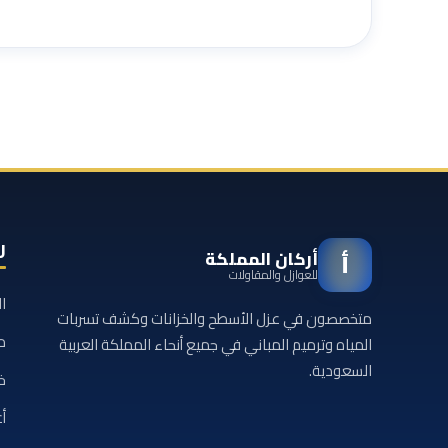
ر
أركان المملكة
أ
للعوازل والمقاولات
ا
متخصصون في عزل الأسطح والخزانات وكشف تسربات
م
المياه وترميم المباني في جميع أنحاء المملكة العربية
السعودية.
خ
أع