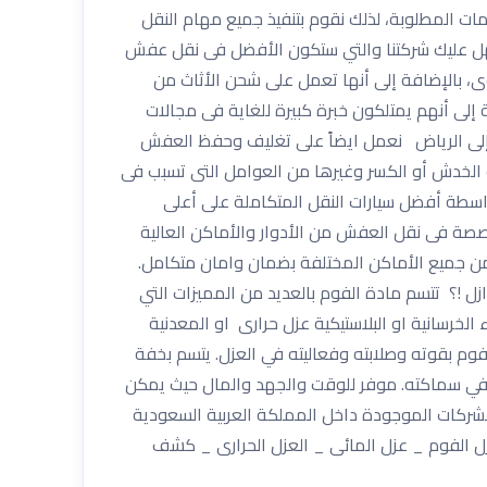
مات المطلوبة، لذلك نقوم بتنفيذ جميع مهام النقل
تسهل عليك شركتنا والتي ستكون الأفضل فى نقل عفش
ى، بالإضافة إلى أنها تعمل على شحن الأثاث من
 إلى أنهم يمتلكون خبرة كبيرة للغاية فى مجالات
لى الرياض نعمل ايضاً على تغليف وحفظ العفش
الخدش أو الكسر وغيرها من العوامل التى تسبب فى
واسطة أفضل سيارات النقل المتكاملة على أعلى
تخصصة فى نقل العفش من الأدوار والأماكن العالية
ن جميع الأماكن المختلفة بضمان وامان متكامل.
المملكة للعوازل !؟ تتسم مادة الفوم بالعديد من المميزات التي
الخرسانية او البلاستيكية عزل حرارى او المعدنية
وم بقوته وصلابته وفعاليته في العزل. يتسم بخفة
تحكم في سماكته. موفر للوقت والجهد والمال حيث يمكن
لشركات الموجودة داخل المملكة العربية السعودية
عزل الفوم _ عزل المائى _ العزل الحرارى _ كشف