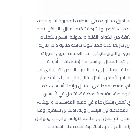
ج الرياض شركة تنظيف منازل بالرياض تقدم افضل
صص بتنظيف الخزانات و المكيفات. كما نقوم بتنظيف
خدم مساحيق مستوردة في التنظيف للمفروشات والنجف
دمات، تقوم بها شركة تنظيف منازل بالرياض تجاه
ة من الكوادر الفنية والمهنية، تتسم بالكفاءة
 سريعا لذلك قمنا كوننا شركه مثالية ذات التاريخ
يدوي والأوتوماتيكي. منح العمالة أقوى الدورات
في هذا المجال الواسع، من (منظفات – أدوات –
ذلك العمال، إلى باب المنزل الخاص بك، والذي تم
 تسليم الأماكن بشكل مثالي خالي من أي أخطاء أو
م، مقتصر فقط على المنازل وإنما تأسست هذه
مة وخاصة، مفتوحة ومغلقة، تشمل في تأسيسها
التي تعمل بشكل عام في جميع المؤسسات والهيئات،
المخصصة بين الإنسان وربه، لذلك لن نستغرق وقتًا
مكان، ثم ننتقل إلى نظافة النوافذ، والزجاج، وحوامل
يد الأفراد بها، لذلك نركز بشدة على استخدام