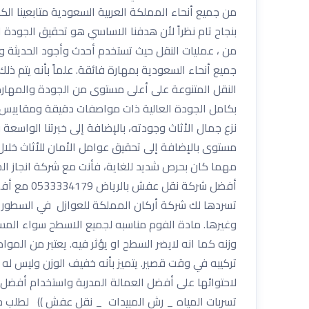
من جميع أنحاء المملكة العربية السعودية متابعينا ال
بنجاح تام نظراً لأن هدفنا الاساسي هو تحقيق الجود
من ، عمليات النقل حيث تستخدم أحدث وأجود الحديثة و
جميع أنحاء السعودية بمهارة فائقة. علماً بأنه يتم ذ
النقل المتنوعة على أعلى مستوى من الجودة والمها
بكامل الجودة العالية ذات مواصفات دقيقة ومقاييس
نزع جمال الأثاث وجودته، بالإضافة إلى خبرتنا الواسع
مستوى بالإضافة إلى تحقيق عوامل الأمان للأثاث خلال 
مهما كان بحرص شديد للغاية، فأنت مع شركة انجاز ا
أفضل شركة
تسردها لك شركة أركان المملكة للعوازل في السطور التال
وغيرها. مادة الفوم مناسبه لجميع الاسطح سواء المست
وزنه كما انه لايضر السطح او يؤثر فيه. يعتبر من المو
تركيبه في وقت قصير. يتميز بأنه خفيف الوزن وليس ل
لاحتوائها على أفضل العمالة المدربة واستخدام أفضل م
تسربات المياه _ رش المبيدات _ نقل عفش )) لطلب خدمة الش