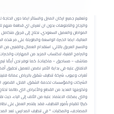
الجودة حتى لا تعرض اثاث منزلك للضرر ، لتنظيف المن
خدمات النظافة لسكان الرياض فلدينا عمالة بامكانها ت
وتعقيم جميع اركان المنزل والستائر ايضا دون الحاجة 
والزجاج والتابلوهات بدون ان تعرض اي قطعة منهم لل
المواطن والعميل السعودي، نحتاج إلى فريق متكامل مد
العالية، ايضا الخبرة الواسعة والطويلة على مر هذه ال
والاسم العريق بالآتي: استقدام العمال والفنيين من ا
والبرامج الفنية، لاكتساب المزيد من المهارات والخبر
مناشف – مساحيق – ماكينات). كما نوفر نحن أيضًا تيم 
الاتفاق عليه في بداية الأمر. نضمن للعميل تحقيق أف
ثغرات وعيوب. شركة تنظيف شقق بالرياض عمالة فلبين
الشركات والمؤسسات لخدمة الشقق، الفلل، القصور، 
وتكوينها العديد من القطع والأغراض التي طالما تحتا
والتي يمكنك الاعتماد عليه من الألف إلى الياء، حيث ن
كبيرًا للقيام بأمور التنظيف، فقد يقتصر العمل على نظا
المصاحف، والمكتبات. * في تنظيف المدارس: تعد المدرسة 