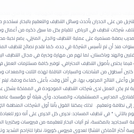
ازل تعد افضل شركة تنظيف منازل بالرياض والأكثر مصداقية داخل وخار
نظيف جميع اركان المنزل وتعقيم الأجهزة الكهربائية . ولدينا فني متخ
للتنزيل من على الجدران بأحدث وسائل التنظيف والتعقيم بالبخار. نست
تلف. شركات تنظيف في الرياض للقيام بكل ما سبق ذكره من أعمال وخ
رب بصفة مستمرة على عملية التنظيف والجلي المنزلي، يضم نخبة محترف
سنوات منذ أن تم تأسيس الشركة في جده، كما نقدم نصائح لتنظيف المنزل
لفلبين والهند وباكستان، لما لهم من مهارة وخبرة في مجال التنظيف ال
ات فيما يختص بأصول التنظيف الاحترافي. توفير كافة مستلزمات العمل 
كلين أسطول من الشاحنات والسيارات الناقلة لهذه الآلات والمعدات وك
ضل وأعلى النتائج المرغوب بها، في أقل وقت، بأعلى كفاءة ودقة، ليتم
ية لم يكن العمل لدى شركات التنظيف الموجودة في المملكة بشكل عا
الفنادق، المدارس، المستشفيات، والمساجد، وأي هيئة أو مؤسسة عا
ج إلى نظافة وتعقيم. لذلك يمكننا القول بأننا أول الشركات المنظفة 
قوم بالآتي: * في تنظيف المساجد: نحرص كل الحرص على أنه دور للعبادة 
فة السجاجيد بالمكنسة، ثم آليات البخار لتعقيمه من فيروسات وبكتيريا ال
أكثر الأماكن انتشارًا لعدوى فيروس كورونا، نظرا للتزاحم الشديد وتزا