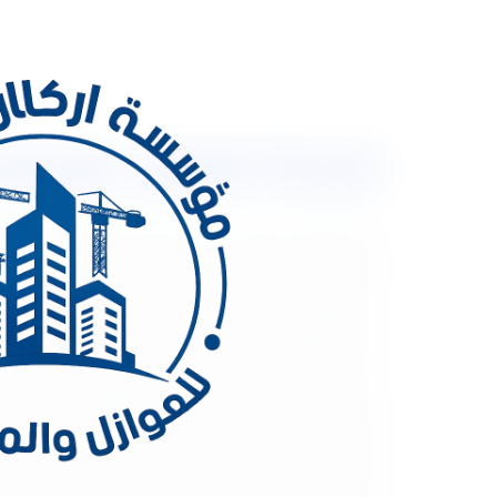
شركة تنظيف بالرياض 0533334179 تنظيف وتعقيم الم
شركة تنظيف بالرياض 9
الأمر صعب خاصًة إذا كانت افراد اسرتك تعمل فترة طو
المحيطه بها كـ الخبر و الجبيل ، كما ان أسعارنا لا ت
عمالة فلبينة محترفة في التنظيف و لدينا سيارات لنق
الصحة السعودية. شركة تنظيف بالرياض شركة تنظيف ب
والتي تعرض خدماتها علي سكان منطقة الرياض ، لكن ق
ولتجنب العديد من المشاكل كغلاء الأسعار فبعد التتع
فلبينية او بنغالية. كذالك المنظفات المستخدمة من ق
والسجاد . شركة تنظيف منازل بالدمام تنظيف المنازل بم