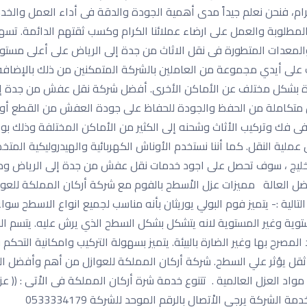
كرام، فنحن نعلم جيداً مدى أهمية الجودة والدقة فى أداء العمل والخد
ة المطلوبة والعمل على ارضاء عملائنا الكرام وكسب ثقتهم الدائمة. 
المعدات المتطورة فى نقل الاثاث من جدة إلى الرياض على أعلى مستو
لك على أيدي مجموعة من العاملين بالشركة المتمكنين من ذلك بالإضافة
رة بشكل مختلف عن الأماكن الأخرى. أفضل شركة نقل عفش من جدة إ
 متكاملة من الحفظ والجودة للحفاظ على جودة العفش من القطع أو 
ة فى فك وتركيب الأثاث وشحنه إلى الكثير من الأماكن المختلفة وذلك ب
عملية النقل. كما أننا نستخدم الأوناش الكهربائية والهيدروليكية الم
لخليج ، سوف تحصل على اجود خدمات نقل عفش من جدة إلى الرياض وم
 نقل عفش بالرياض 0533334179 مع أفضل العالة مميزات عزل الاْسطح بالفوم مع شركة أركان 
ية :- يتميز فوم البولي يوريثان بأنه مناسب لجميع انواع الاسطح سواء 
وية وغير المستوية لانه يتشكل بشكل السطح الذي يرش عليه. يتسم الف
اد المصرح بها وغير الضارة بالبيئة. يتميز بسهولة التركيب وامكانية ال
ه ثقل يؤثر علي السطح. شركة أركان المملكة للعوازل من أهم وأفضل ا
واد العزل العالمية . تتنوع خدمة شرة أركان المملكة فى الاْتى : (( 
ركة يرجى الاْتصال بالرقم الموحد للشركة 0533334179