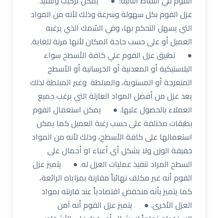
الفوم في النقاط التالية: ● يمكن تركيب وتنفيذ
عزل الفوم بكل سهولة وسرعة وذلك لأنه من المواد
التي يسهل التحكم بها، وفي السُمك الذي يرغبه
العميل أو على حسب حاجة المكان لأنها مرنة للغاية.
● تطبيق عزل الفوم علي كافة الأسطح سواء
البلاستيكية أو المعدنية أو الخرسانية أو الأسطح
المتعرجة أو المستوية، والمبلطة وغير المبلطة لذلك
يعد عزل من أفضل المواد العازلة التي يرغب جميع
العملاء بالحصول عليها. ● يمكن استعمال الفوم
بطبقات مختلفة على حسب رغبة العميل كما يمكن
استعمالها على كافة الأسطح، وذلك لأنه من المواد
خفيفة الوزن ولا يشكل أى أعباء او أحمال على
السطح المراد تنفيذ عمليات العزل له. ● يتميز عزل
الفوم أنه غير مكلف نهائياً مقارنة بمزاياه الرائعة،
كما يتميز بأنه منخفض اقتصادياً عند قارنته بمواد
العزل الأخرى. ● يتميز عزل الفوم أنه آمن