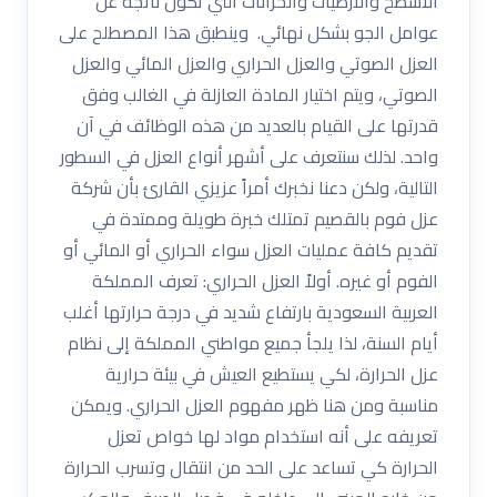
الأسطح والأرضيات والخزانات التي تكون ناتجة عن
عوامل الجو بشكل نهائي. وينطبق هذا المصطلح على
العزل الصوتي والعزل الحراري والعزل المائي والعزل
الصوتي، ويتم اختيار المادة العازلة في الغالب وفق
قدرتها على القيام بالعديد من هذه الوظائف في آن
واحد. لذلك سنتعرف على أشهر أنواع العزل في السطور
التالية، ولكن دعنا نخبرك أمراً عزيزي القارئ بأن شركة
عزل فوم بالقصيم تمتلك خبرة طويلة وممتدة في
تقديم كافة عمليات العزل سواء الحراري أو المائي أو
الفوم أو غيره. أولاً العزل الحراري: تعرف المملكة
العربية السعودية بارتفاع شديد في درجة حرارتها أغلب
أيام السنة، لذا يلجأ جميع مواطني المملكة إلى نظام
عزل الحرارة، لكي يستطيع العيش في بيئة حرارية
مناسبة ومن هنا ظهر مفهوم العزل الحراري. ويمكن
تعريفه على أنه استخدام مواد لها خواص تعزل
الحرارة كي تساعد على الحد من انتقال وتسرب الحرارة