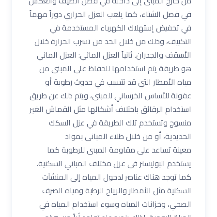
من خارج المبنى إلى داخله في فصل الصيف والعكس
في فصل الشتاء، كما يلعب العزل الحراري دوراً مهماً
في تخفيض إستهلاك الكهرباء المستخدمة في
التكييف، وذلك من خلال الحد من تسرب الحرارة خلال
الأسقف والجدران. ثانياً العزل المائي: العزل المائي
هو طريقة يتم استخدامها للحفاظ على المبنى من
مياه الأمطار التي قد تتسبب في حدوث رطوبة أو
عفونة للأساس الخرساني للمبنى، ويتم ذلك عن طريق
استخدام الرقائق باختلاف أشكالها مثل القماش الغير
منسوج وتستخدم تلك الطريقة في عزل السكك
الحديدية، أو من خلال طلاء المبانى بمواد
معينة تساعد على مقاومة المبنى للرطوبة كما
يستخدم البوليستر فى عزل مختلف المباني السكنية.
كما توجد هناك عناصر لدخول المياه إلى المنشآت
السكنية مثل الأمطار والرياح الرطبة ومياه الصرف
الصحي، وخزانات المياه وسوء استخدام المياه في