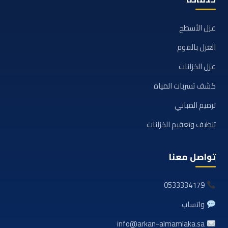
عزل الأسطح
العزل بالفوم
عزل الخزانات
كشف تسربات المياه
ترميم المباني
تنظيف وتعقيم الخزانات
تواصل معنا
0533334179
واتساب
info@arkan-almamlaka.sa